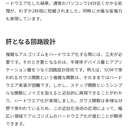
ードウエア化した結果、通常のパソコンで14分近くかかる処
理が、わずか2秒弱に短縮されました。同時に大幅な省電力
データサイエンス特集
奨学金・特待生制度特集
も実現しています。
デジタルパンフレット
進路の３択
肝となる回路設計
新学年スタート号特集ページ
新学年スタート号特集ページ
（高3生用）
（高2生用）
複雑なアルゴリズムをハードウエア化する際には、工夫が必
SELFBRAND特集ページ
要です。そのとき要となるのは、半導体デバイス層とアプリ
ケーション層をつなぐ回路設計技術です。例えば、SOMで使
オープンキャンパスなどを調べる
われるガウス関数という複雑な関数は、そのままではハード
ウエア実装が困難です。しかし、ステップ関数というシンプ
オープンキャンパス検索
実施プログラムから探す
ルな関数にノイズを加えると近似的に再現できることがわか
り、ハードウエア化が実現しました。ガウス関数は多様な分
来場型・Web型イベント特集
夢ナビライブ
野で使われているため、この近似化技術の応用によって、幅
広い領域でアルゴリズムのハードウエア化が進むことが期待
できます。