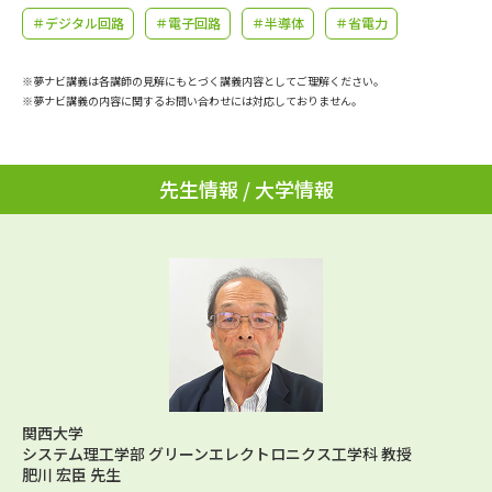
学問のミニ講義「夢ナビ講義」
学問分野解説
＃デジタル回路
＃電子回路
＃半導体
＃省電力
学問の教科書
夢ナビライブ
※夢ナビ講義は各講師の見解にもとづく講義内容としてご理解ください。
※夢ナビ講義の内容に関するお問い合わせには対応しておりません。
ユーザーサポート
先生情報 / 大学情報
Ｑ＆Ａ よくあるご質問
大学進学IDについて
資料の料金の
受付内容・発送状況の確認
お支払いについて
テレメール
個人情報取扱規定
お支払いサイト
テレメール進学カタログ
特定商取引表記
訂正のご案内
関西大学
システム理工学部 グリーンエレクトロニクス工学科 教授
肥川 宏臣 先生