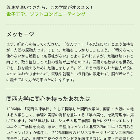
興味が湧いてきたら、この学問がオススメ！
電子工学、ソフトコンピューティング
メッセージ
まず、好奇心を持ってください。「なんで？」「不思議だな」と思う気持ち
が、人間の原動力です。そして、勉強をしっかりしましょう。「積分なんて
使わないから勉強しても意味がない」とよく言われますが、勉強は筋トレと
同じで、取り組むことで脳の性能が上がるのです。国語でも数学でも世界史
でも、脳を鍛えるために勉強しましょう。どこでその鍛えられた能力が役に
立つかはわかりませんが、受験や就職という目的に限定せず、脳が若いうち
に鍛えておく方が将来のためになります。
関西大学に関心を持ったあなたは
1886年に「関西法律学校」として開学した関西大学は、商都・大阪に立地
する大学らしく、学理と実際の調和を意味する「学の実化」を教育理念に掲
げています。2026年4月には、システム理工学部に新たにグリーンエレクト
ロニクス工学科を開設。また、千里山キャンパス北東2.2kmには「吹田みら
いキャンパス」が誕生し、2025年開設のビジネスデータサイエンス学部の
学舎をはじめ、国際学生寮やグラウンドを配置するなど、企業・自治体との