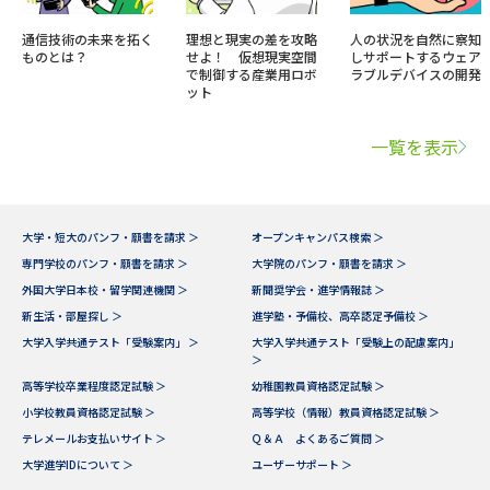
通信技術の未来を拓く
理想と現実の差を攻略
人の状況を自然に察知
ものとは？
せよ！ 仮想現実空間
しサポートするウェア
で制御する産業用ロボ
ラブルデバイスの開発
ット
一覧を表示
大学・短大のパンフ・願書を請求 ＞
オープンキャンパス検索 ＞
専門学校のパンフ・願書を請求 ＞
大学院のパンフ・願書を請求 ＞
外国大学日本校・留学関連機関 ＞
新聞奨学会・進学情報誌 ＞
新生活・部屋探し ＞
進学塾・予備校、高卒認定予備校 ＞
大学入学共通テスト「受験案内」 ＞
大学入学共通テスト「受験上の配慮案内」
＞
高等学校卒業程度認定試験 ＞
幼稚園教員資格認定試験 ＞
小学校教員資格認定試験 ＞
高等学校（情報）教員資格認定試験 ＞
テレメールお支払いサイト ＞
Ｑ＆Ａ よくあるご質問 ＞
大学進学IDについて ＞
ユーザーサポート ＞