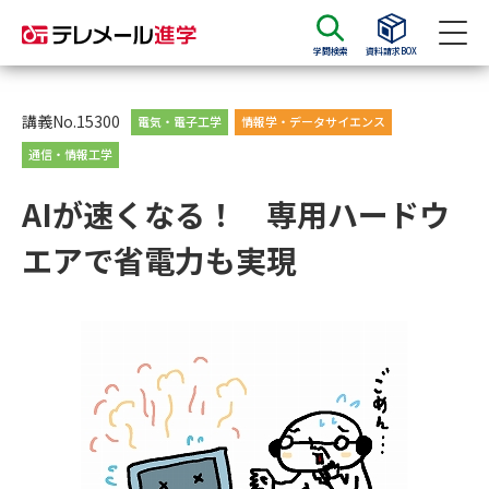
学問検索
資料請求BOX
資料請求
資料検索
講義No.15300
電気・電子工学
情報学・データサイエンス
通信・情報工学
大学・短大の資料種類から請求
AIが速くなる！ 専用ハードウ
エアで省電力も実現
大学パンフ
学部・学科パンフ
総合型選抜・学校推薦型選抜 募
大学入学共通テスト利用選抜の
集要項＆願書
募集要項＆願書
過去問題集
大学・短大以外の資料から請求