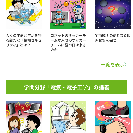
人々の生命と生活を守
ロボットのサッカーチ
宇宙解明の鍵となる暗
る新たな「情報セキュ
ームが人間のサッカー
黒物質を探せ！
リティ」とは？
チームに勝つ日は来る
のか
一覧を表示
学問分野「電気・電子工学」の講義