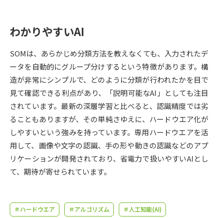
受験準備
資料検索
わかりやすいAI
志望校・出願校を調べる
SOMは、あらかじめ分類方法を教えなくても、入力されたデ
併願校選び
受験スケジュールを立てよう
ータを自動的にグループ分けするという特徴があります。構
造が非常にシンプルで、どのように分類が行われたかを目で
先輩が入学を決めた理由
テレメール全国一斉進学調査
見て確認できる利点があり、「説明可能なAI」としても注目
されています。最新の深層学習と比べると、認識精度では劣
新生活お役立ちガイド
ることもありますが、その単純さゆえに、ハードウエア化が
しやすいという強みを持っています。専用ハードウエアを活
用して、画像や文字の認識、手の形や動きの認識などのアプ
学問発見
学問検索
リケーションが開発されており、省電力で扱いやすいAIとし
て、期待が寄せられています。
大学で学びたい学問発見
＃ハードウエア
＃アルゴリズム
＃人工知能(AI)