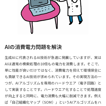
専門学校の資料請求
大学院の資料請求
大学入学共通テスト「受験案
留学・進学関連、塾・予備校
内」の請求
大学入学共通テスト「受験上の
高等学校卒業程度認定試験
配慮案内」の請求
幼稚園教員資格認定試験
小学校教員資格認定試験
AIの消費電力問題を解決
高等学校（情報）教員資格認定
試験
生成AIに代表されるAI技術が急速に発展していますが、実は
AIは通常の検索処理の10倍もの電力を消費します。そこで、
単に性能が良いだけではなく、消費電力を抑えて環境保全に
大学研究
大学検索
も貢献できるAI技術が求められています。その実現方法の一
つが、AIアルゴリズムを専用のハードウエア（電子回路）と
して実装することです。ハードウエア化することで処理速度
大学で学べる内容や特徴を調べる
が向上すると同時に、電力消費も大幅に削減できます。例え
国際・グローバルに強い大学特
ば「自己組織化マップ（SOM）」というAIアルゴリズムをハ
新増設大学・学部・学科特集
集