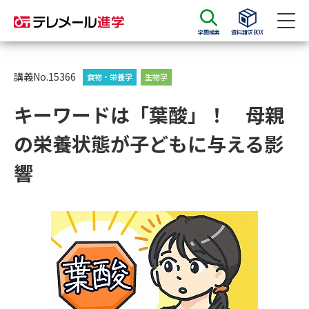
学問検索
資料請求BOX
資料請求
資料検索
講義No.15366
食物・栄養学
生物学
キーワードは「葉酸」！ 母親
大学・短大の資料種類から請求
の栄養状態が子どもに与える影
大学パンフ
学部・学科パンフ
響
総合型選抜・学校推薦型選抜 募
大学入学共通テスト利用選抜の
集要項＆願書
募集要項＆願書
過去問題集
大学・短大以外の資料から請求