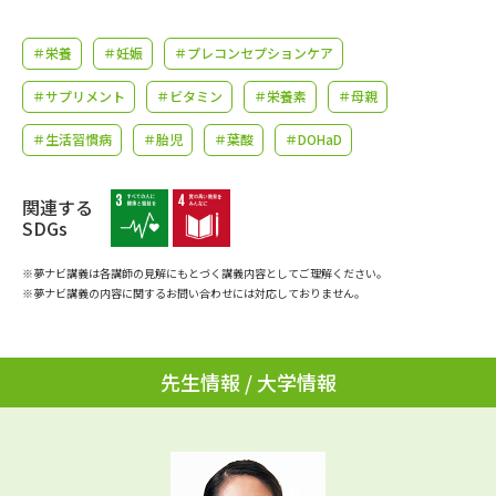
学問のミニ講義「夢ナビ講義」
学問分野解説
＃栄養
＃妊娠
＃プレコンセプションケア
学問の教科書
夢ナビライブ
＃サプリメント
＃ビタミン
＃栄養素
＃母親
ユーザーサポート
＃生活習慣病
＃胎児
＃葉酸
＃DOHaD
Ｑ＆Ａ よくあるご質問
大学進学IDについて
関連する
SDGs
資料の料金の
受付内容・発送状況の確認
お支払いについて
※夢ナビ講義は各講師の見解にもとづく講義内容としてご理解ください。
※夢ナビ講義の内容に関するお問い合わせには対応しておりません。
テレメール
個人情報取扱規定
お支払いサイト
テレメール進学カタログ
特定商取引表記
先生情報 / 大学情報
訂正のご案内