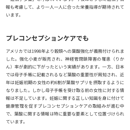
受験準備
資料検索
報も考慮して、より一人一人に合った栄養指導が期待されて
います。
志望校・出願校を調べる
プレコンセプションケアでも
併願校選び
受験スケジュールを立てよう
アメリカでは1998年より穀類への葉酸強化が義務付けられま
先輩が入学を決めた理由
テレメール全国一斉進学調査
した。強化小麦が販売され、神経管閉鎖障害の罹患（りか
ん）率が劇的に下がったという実績があります。一方、日本
新生活お役立ちガイド
では母子手帳に記載されるなど葉酸の重要性が周知され、近
年は妊娠初期の女性の約6割が葉酸サプリを摂取するように
なりました。しかし母子手帳を受け取る前の女性に対する情
学問発見
学問検索
報は不足しています。妊娠に関する正しい知識を身に付けて
健康管理を促すプレコンセプションケアの取組みが進む中
で、葉酸に関する情報は特に重要な要素として位置づけられ
大学で学びたい学問発見
ています。