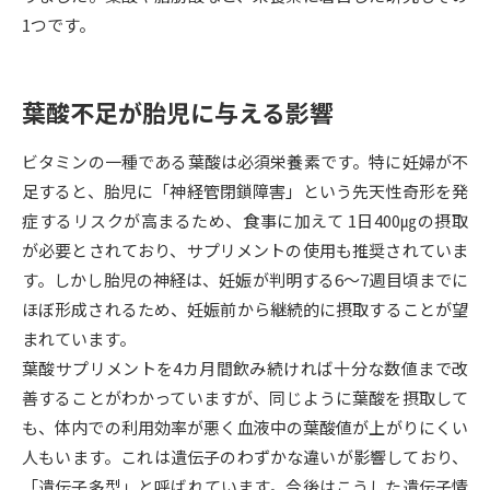
1つです。
データサイエンス特集
奨学金・特待生制度特集
葉酸不足が胎児に与える影響
デジタルパンフレット
進路の３択
新学年スタート号特集ページ
新学年スタート号特集ページ
ビタミンの一種である葉酸は必須栄養素です。特に妊婦が不
（高3生用）
（高2生用）
足すると、胎児に「神経管閉鎖障害」という先天性奇形を発
症するリスクが高まるため、食事に加えて 1日400㎍の摂取
SELFBRAND特集ページ
が必要とされており、サプリメントの使用も推奨されていま
す。しかし胎児の神経は、妊娠が判明する6～7週目頃までに
オープンキャンパスなどを調べる
ほぼ形成されるため、妊娠前から継続的に摂取することが望
まれています。
オープンキャンパス検索
実施プログラムから探す
葉酸サプリメントを4カ月間飲み続ければ十分な数値まで改
善することがわかっていますが、同じように葉酸を摂取して
来場型・Web型イベント特集
夢ナビライブ
も、体内での利用効率が悪く血液中の葉酸値が上がりにくい
人もいます。これは遺伝子のわずかな違いが影響しており、
「遺伝子多型」と呼ばれています。今後はこうした遺伝子情