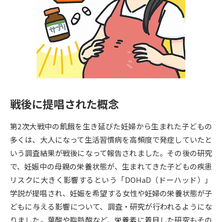
専門学校の資料請求
大学院の資料請求
大学入学共通テスト「受験案
留学・進学関連、塾・予備校
内」の請求
大学入学共通テスト「受験上の
高等学校卒業程度認定試験
配慮案内」の請求
幼稚園教員資格認定試験
小学校教員資格認定試験
戦後に提唱された概念
高等学校（情報）教員資格認定
試験
第2次大戦中の飢餓を生き延びた妊婦から生まれた子どもの
多くは、大人になって生活習慣病を高頻度で発症していたと
大学研究
大学検索
いう調査結果が戦後になって報告されました。その後の研究
で、妊娠中の母親の栄養状態が、生まれてきた子どもの疾患
リスクに大きく影響するという「DOHaD（ドーハッド）」
大学で学べる内容や特徴を調べる
学説が提唱され、妊娠を希望する女性や妊婦の栄養状態が子
どもに与える影響について、調査・研究が行われるようにな
国際・グローバルに強い大学特
新増設大学・学部・学科特集
りました。葉酸や脂肪酸など、栄養素に着目した研究もその
集