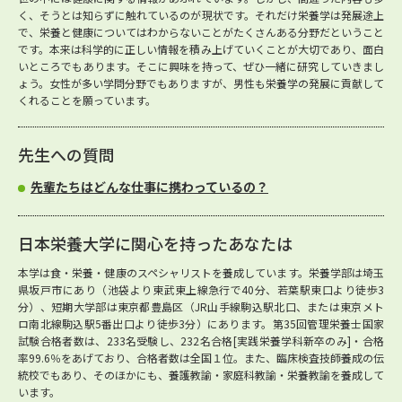
く、そうとは知らずに触れているのが現状です。それだけ栄養学は発展途上
で、栄養と健康についてはわからないことがたくさんある分野だということ
です。本来は科学的に正しい情報を積み上げていくことが大切であり、面白
いところでもあります。そこに興味を持って、ぜひ一緒に研究していきまし
ょう。女性が多い学問分野でもありますが、男性も栄養学の発展に貢献して
くれることを願っています。
先生への質問
先輩たちはどんな仕事に携わっているの？
日本栄養大学に関心を持ったあなたは
本学は食・栄養・健康のスペシャリストを養成しています。栄養学部は埼玉
県坂戸市にあり（池袋より東武東上線急行で40分、若葉駅東口より徒歩3
分）、短期大学部は東京都豊島区（JR山手線駒込駅北口、または東京メト
ロ南北線駒込駅5番出口より徒歩3分）にあります。第35回管理栄養士国家
試験合格者数は、233名受験し、232名合格[実践栄養学科新卒のみ]・合格
率99.6％をあげており、合格者数は全国１位。また、臨床検査技師養成の伝
統校でもあり、そのほかにも、養護教諭・家庭科教諭・栄養教諭を養成して
います。