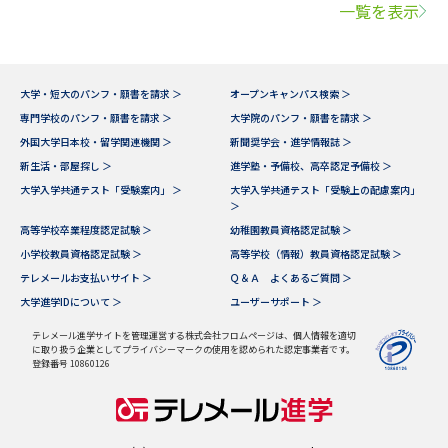
一覧を表示
大学・短大のパンフ・願書を請求 ＞
オープンキャンパス検索 ＞
専門学校のパンフ・願書を請求 ＞
大学院のパンフ・願書を請求 ＞
外国大学日本校・留学関連機関 ＞
新聞奨学会・進学情報誌 ＞
新生活・部屋探し ＞
進学塾・予備校、高卒認定予備校 ＞
大学入学共通テスト「受験案内」 ＞
大学入学共通テスト「受験上の配慮案内」
＞
高等学校卒業程度認定試験 ＞
幼稚園教員資格認定試験 ＞
小学校教員資格認定試験 ＞
高等学校（情報）教員資格認定試験 ＞
テレメールお支払いサイト ＞
Ｑ＆Ａ よくあるご質問 ＞
大学進学IDについて ＞
ユーザーサポート ＞
テレメール進学サイトを管理運営する株式会社フロムページは、個人情報を適切
に取り扱う企業としてプライバシーマークの使用を認められた認定事業者です。
登録番号 10860126