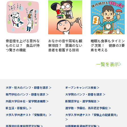
骨密度を上げる意外な
おなかの音や耳垢も観
睡眠も食事もタイミン
ものとは？ 食品が持
察項目？ 意識のない
グ次第！ 健康の3要
つ驚きの機能
患者を看護する技術
素を考える
一覧を表示
大学・短大のパンフ・願書を請求 ＞
オープンキャンパス検索 ＞
専門学校のパンフ・願書を請求 ＞
大学院のパンフ・願書を請求 ＞
外国大学日本校・留学関連機関 ＞
新聞奨学会・進学情報誌 ＞
新生活・部屋探し ＞
進学塾・予備校、高卒認定予備校 ＞
大学入学共通テスト「受験案内」 ＞
大学入学共通テスト「受験上の配慮案内」
＞
高等学校卒業程度認定試験 ＞
幼稚園教員資格認定試験 ＞