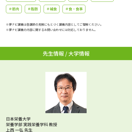
学問のミニ講義「夢ナビ講義」
学問分野解説
＃筋肉
＃脂肪
＃補食
＃食・食事
学問の教科書
夢ナビライブ
※夢ナビ講義は各講師の見解にもとづく講義内容としてご理解ください。
※夢ナビ講義の内容に関するお問い合わせには対応しておりません。
ユーザーサポート
Ｑ＆Ａ よくあるご質問
大学進学IDについて
先生情報 / 大学情報
資料の料金の
受付内容・発送状況の確認
お支払いについて
テレメール
個人情報取扱規定
お支払いサイト
テレメール進学カタログ
特定商取引表記
訂正のご案内
日本栄養大学
栄養学部 実践栄養学科 教授
上西 一弘 先生