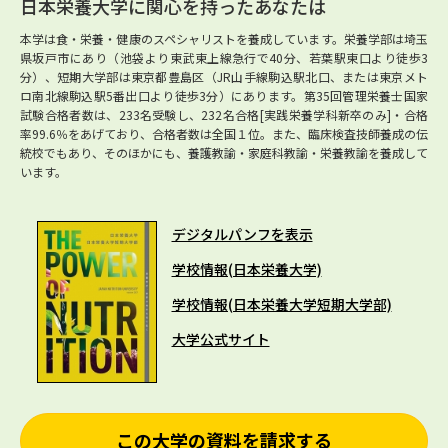
日本栄養大学に関心を持ったあなたは
本学は食・栄養・健康のスペシャリストを養成しています。栄養学部は埼玉
県坂戸市にあり（池袋より東武東上線急行で40分、若葉駅東口より徒歩3
分）、短期大学部は東京都豊島区（JR山手線駒込駅北口、または東京メト
ロ南北線駒込駅5番出口より徒歩3分）にあります。第35回管理栄養士国家
試験合格者数は、233名受験し、232名合格[実践栄養学科新卒のみ]・合格
率99.6％をあげており、合格者数は全国１位。また、臨床検査技師養成の伝
統校でもあり、そのほかにも、養護教諭・家庭科教諭・栄養教諭を養成して
います。
デジタルパンフを表示
学校情報(日本栄養大学)
学校情報(日本栄養大学短期大学部)
大学公式サイト
この大学の資料を請求する