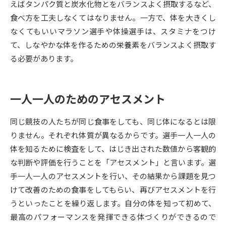
えばタンパク質と炭水化物とをバランスよく摂取するなど、
食べ方を工夫しなくてはなりません。一方で、体を大きくし
データサイエンス特集
奨学金・特待生制度特集
なくてもいいマラソン選手や体操選手は、スタミナをつけ
て、しなやかな体を作るための栄養素をバランスよく摂取す
デジタルパンフレット
進路の３択
る必要があります。
新学年スタート号特集ページ
新学年スタート号特集ページ
（高3生用）
（高2生用）
一人一人のためのアセスメント
SELFBRAND特集ページ
同じ競技の人たちが同じ食事をしても、同じ体になるとは限
オープンキャンパスなどを調べる
りません。それぞれ体質が異なるからです。選手一人一人の
体を知るために検査をして、はじき出された数値から客観的
オープンキャンパス検索
実施プログラムから探す
な判断や評価を行うことを「アセスメント」と言います。選
手一人一人のアセスメントを行い、その結果から課題を見つ
来場型・Web型イベント特集
夢ナビライブ
けて改善のための食事をしてもらい、再びアセスメントを行
うといったことを繰り返します。自分の体を知って初めて、
最高のパフォーマンスを発揮できる体づくりができるので