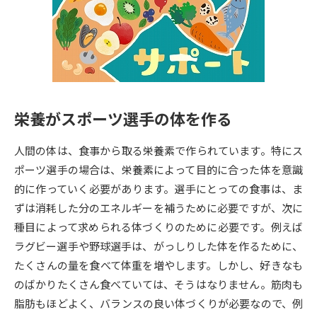
専門学校の資料請求
大学院の資料請求
大学入学共通テスト「受験案
留学・進学関連、塾・予備校
内」の請求
大学入学共通テスト「受験上の
高等学校卒業程度認定試験
配慮案内」の請求
栄養がスポーツ選手の体を作る
幼稚園教員資格認定試験
小学校教員資格認定試験
人間の体は、食事から取る栄養素で作られています。特にス
高等学校（情報）教員資格認定
試験
ポーツ選手の場合は、栄養素によって目的に合った体を意識
的に作っていく必要があります。選手にとっての食事は、ま
ずは消耗した分のエネルギーを補うために必要ですが、次に
大学研究
大学検索
種目によって求められる体づくりのために必要です。例えば
ラグビー選手や野球選手は、がっしりした体を作るために、
たくさんの量を食べて体重を増やします。しかし、好きなも
大学で学べる内容や特徴を調べる
のばかりたくさん食べていては、そうはなりません。筋肉も
国際・グローバルに強い大学特
脂肪もほどよく、バランスの良い体づくりが必要なので、例
新増設大学・学部・学科特集
集