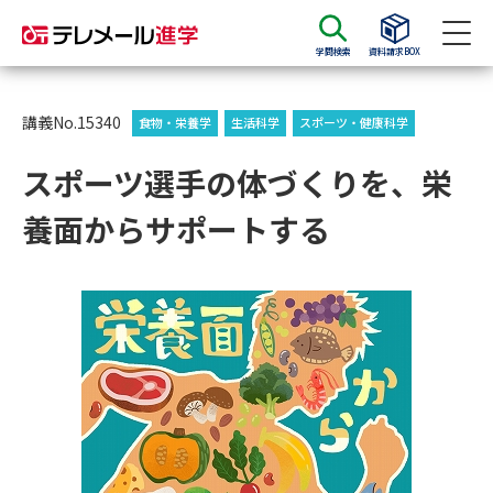
学問検索
資料請求BOX
資料請求
資料検索
講義No.15340
食物・栄養学
生活科学
スポーツ・健康科学
スポーツ選手の体づくりを、栄
大学・短大の資料種類から請求
養面からサポートする
大学パンフ
学部・学科パンフ
総合型選抜・学校推薦型選抜 募
大学入学共通テスト利用選抜の
集要項＆願書
募集要項＆願書
過去問題集
大学・短大以外の資料から請求