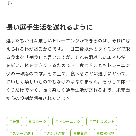
受験準備
資料検索
す。
志望校・出願校を調べる
長い選手生活を送れるように
併願校選び
受験スケジュールを立てよう
選手たちが日々厳しいトレーニングができるのは、それに耐
えられる体があるからです。一日三食以外のタイミングで取
先輩が入学を決めた理由
る食事を「補食」と言いますが、それも消耗したエネルギー
テレメール全国一斉進学調査
を補い、体を大きくするためです。食べることもトレーニン
グの一環なのです。その上で、食べることは選手にとって、
新生活お役立ちガイド
おいしく楽しいものでもなければなりません。そうして体づ
くりだけでなく、長く楽しく選手生活が送れるよう、栄養面
学問発見
学問検索
からの役割が期待されています。
大学で学びたい学問発見
＃栄養
＃スポーツ
＃トレーニング
＃アセスメント
＃スポーツ選手
＃タンパク質
＃栄養素
＃炭水化物