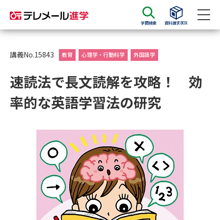
学問検索
資料請求BOX
資料請求
資料検索
講義No.15843
教育
心理学・行動科学
外国語学
速読法で長文読解を攻略！ 効
大学・短大の資料種類から請求
率的な英語学習法の研究
大学パンフ
学部・学科パンフ
総合型選抜・学校推薦型選抜 募
大学入学共通テスト利用選抜の
集要項＆願書
募集要項＆願書
過去問題集
大学・短大以外の資料から請求