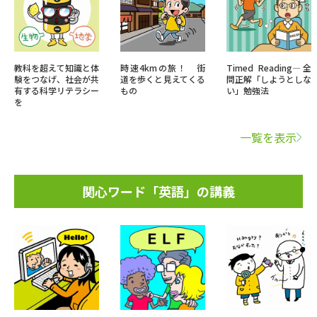
教科を超えて知識と体
時速4kmの旅！ 街
Timed Reading―全
験をつなげ、社会が共
道を歩くと見えてくる
問正解「しようとしな
有する科学リテラシー
もの
い」勉強法
を
一覧を表示
関心ワード「英語」の講義