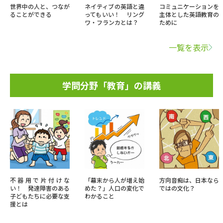
世界中の人と、つなが
ネイティブの英語と違
コミュニケーションを
ることができる
ってもいい！ リング
主体とした英語教育の
ワ・フランカとは？
ために
一覧を表示
学問分野「教育」の講義
不器用で片付けな
「幕末から人が増え始
方向音痴は、日本なら
い！ 発達障害のある
めた？」人口の変化で
ではの文化？
子どもたちに必要な支
わかること
援とは