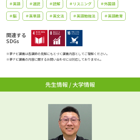
学問のミニ講義「夢ナビ講義」
学問分野解説
＃英語
＃速読
＃読解
＃リスニング
＃外国語
＃脳
＃英単語
＃英文法
＃英語勉強法
＃英語教育
学問の教科書
夢ナビライブ
関連する
ユーザーサポート
SDGs
Ｑ＆Ａ よくあるご質問
大学進学IDについて
※夢ナビ講義は各講師の見解にもとづく講義内容としてご理解ください。
※夢ナビ講義の内容に関するお問い合わせには対応しておりません。
資料の料金の
受付内容・発送状況の確認
お支払いについて
先生情報 / 大学情報
テレメール
個人情報取扱規定
お支払いサイト
テレメール進学カタログ
特定商取引表記
訂正のご案内