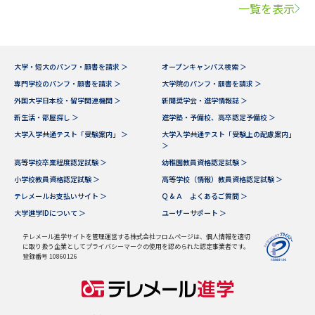
一覧を表示
大学・短大のパンフ・願書を請求 ＞
オープンキャンパス検索 ＞
専門学校のパンフ・願書を請求 ＞
大学院のパンフ・願書を請求 ＞
外国大学日本校・留学関連機関 ＞
新聞奨学会・進学情報誌 ＞
新生活・部屋探し ＞
進学塾・予備校、高卒認定予備校 ＞
大学入学共通テスト「受験案内」 ＞
大学入学共通テスト「受験上の配慮案内」
＞
高等学校卒業程度認定試験 ＞
幼稚園教員資格認定試験 ＞
小学校教員資格認定試験 ＞
高等学校（情報）教員資格認定試験 ＞
テレメールお支払いサイト ＞
Ｑ＆Ａ よくあるご質問 ＞
大学進学IDについて ＞
ユーザーサポート ＞
テレメール進学サイトを管理運営する株式会社フロムページは、個人情報を適切
に取り扱う企業としてプライバシーマークの使用を認められた認定事業者です。
登録番号 10860126