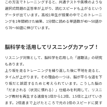
この方法でトレーニングすると、共通テストや英検のような
選択式問題の正答率が上がり、読むスピードも上がるという
データサイエンス特集
奨学金・特待生制度特集
データが出ています。高校1年生が授業の中でこのトレーニ
ングを1年間続けた結果、1分間に読める単語数が40～50語か
デジタルパンフレット
進路の３択
ら70～80語に伸びています。
新学年スタート号特集ページ
新学年スタート号特集ページ
（高3生用）
（高2生用）
脳科学を活用してリスニング力アップ！
SELFBRAND特集ページ
リスニング対策として、脳科学を応用した「速聴法」の研究
オープンキャンパスなどを調べる
もあります。
上り坂を走るトレーニングを繰り返した後に平地を走ると、
オープンキャンパス検索
実施プログラムから探す
タイムが上がります。その理由の一つは、脳が平らな道を下
り坂だと誤認するためと考えられています。こうした脳の
来場型・Web型イベント特集
夢ナビライブ
「だまされる（状況に慣れる）」仕組みを利用して、リスニ
ング教材を再生する速度を1倍から1.2倍、1.5倍と上げていき
ます。2倍速まで上げたところで元の1倍のスピードに戻す