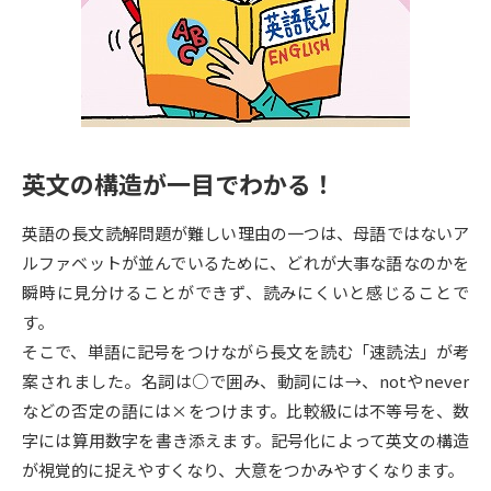
専門学校の資料請求
大学院の資料請求
大学入学共通テスト「受験案
留学・進学関連、塾・予備校
内」の請求
大学入学共通テスト「受験上の
高等学校卒業程度認定試験
配慮案内」の請求
英文の構造が一目でわかる！
幼稚園教員資格認定試験
小学校教員資格認定試験
英語の長文読解問題が難しい理由の一つは、母語ではないア
高等学校（情報）教員資格認定
試験
ルファベットが並んでいるために、どれが大事な語なのかを
瞬時に見分けることができず、読みにくいと感じることで
す。
大学研究
大学検索
そこで、単語に記号をつけながら長文を読む「速読法」が考
案されました。名詞は○で囲み、動詞には→、notやnever
などの否定の語には×をつけます。比較級には不等号を、数
大学で学べる内容や特徴を調べる
字には算用数字を書き添えます。記号化によって英文の構造
国際・グローバルに強い大学特
が視覚的に捉えやすくなり、大意をつかみやすくなります。
新増設大学・学部・学科特集
集