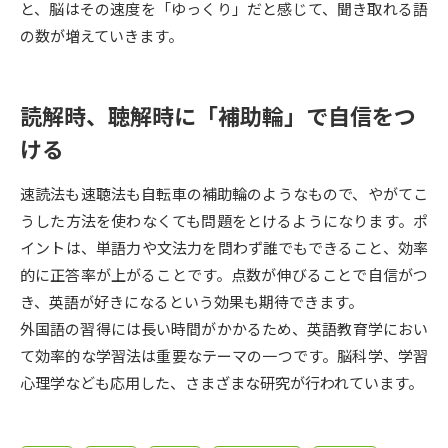
受験準備
資料検索
と、脳はその速度を「ゆっくり」だと感じて、聞き取れる語
の数が増えていきます。
志望校・出願校を調べる
読解時、聴解時に「補助輪」で自信をつ
併願校選び
受験スケジュールを立てよう
ける
先輩が入学を決めた理由
テレメール全国一斉進学調査
速読法も速聴法も自転車の補助輪のようなもので、やがてこ
うした方法を使わなくても問題をとけるようになります。ポ
新生活お役立ちガイド
イントは、単語力や文法力を問わず誰でもできること、効率
的に正答率が上がることです。点数が伸びることで自信がつ
き、英語が好きになるという効果も期待できます。
学問発見
学問検索
外国語の習得には長い時間がかかるため、英語教育学におい
て効率的な学習法は重要なテーマの一つです。脳科学、学習
心理学なども応用した、さまざまな研究が行われています。
大学で学びたい学問発見