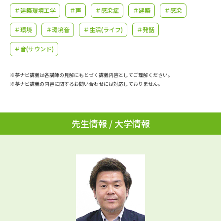
学問のミニ講義「夢ナビ講義」
学問分野解説
＃建築環境工学
＃声
＃感染症
＃建築
＃感染
＃環境
＃環境音
＃生活(ライフ)
＃発話
学問の教科書
夢ナビライブ
＃音(サウンド)
ユーザーサポート
※夢ナビ講義は各講師の見解にもとづく講義内容としてご理解ください。
※夢ナビ講義の内容に関するお問い合わせには対応しておりません。
Ｑ＆Ａ よくあるご質問
大学進学IDについて
資料の料金の
受付内容・発送状況の確認
お支払いについて
先生情報 / 大学情報
テレメール
個人情報取扱規定
お支払いサイト
テレメール進学カタログ
特定商取引表記
訂正のご案内