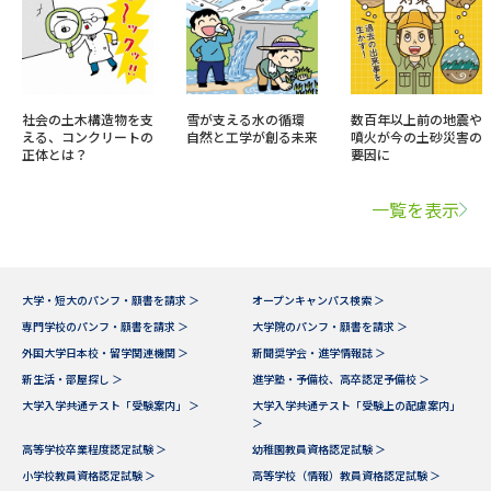
社会の土木構造物を支
雪が支える水の循環
数百年以上前の地震や
える、コンクリートの
自然と工学が創る未来
噴火が今の土砂災害の
正体とは？
要因に
一覧を表示
大学・短大のパンフ・願書を請求 ＞
オープンキャンパス検索 ＞
専門学校のパンフ・願書を請求 ＞
大学院のパンフ・願書を請求 ＞
外国大学日本校・留学関連機関 ＞
新聞奨学会・進学情報誌 ＞
新生活・部屋探し ＞
進学塾・予備校、高卒認定予備校 ＞
大学入学共通テスト「受験案内」 ＞
大学入学共通テスト「受験上の配慮案内」
＞
高等学校卒業程度認定試験 ＞
幼稚園教員資格認定試験 ＞
小学校教員資格認定試験 ＞
高等学校（情報）教員資格認定試験 ＞