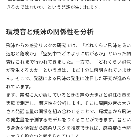
きるのではないか、という発想が生まれます。
データサイエンス特集
奨学金・特待生制度特集
環境音と飛沫の関係性を分析
デジタルパンフレット
進路の３択
新学年スタート号特集ページ
新学年スタート号特集ページ
飛沫からの感染リスクの研究では、「どれくらい飛沫を吸い
（高3生用）
（高2生用）
込むと危険か」「空気中でどのように広がるか」といった調
査はこれまで行われてきました。一方で、「どれくらい飛沫
SELFBRAND特集ページ
が発生するのか」という点は、まだ十分に解明されていませ
ん。そこで、発話による飛沫の発生に注目した研究が進めら
オープンキャンパスなどを調べる
れています。
まず、実際に人が話しているときの声の大きさと飛沫の量を
オープンキャンパス検索
実施プログラムから探す
実験で測定し、関連性を分析します。そこに周囲の音の大き
さと発話音量の関係を組み合わせることで、環境音から飛沫
来場型・Web型イベント特集
夢ナビライブ
の発生量を予測するモデルをつくることができます。音とい
う身近な情報から感染リスクを推定できれば、感染症の予防
に大きく役立つと考えられています。