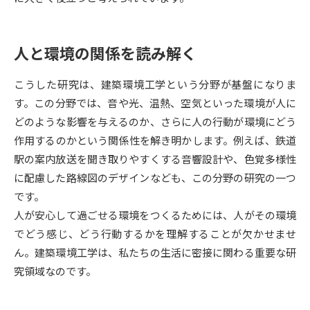
受験準備
資料検索
人と環境の関係を読み解く
志望校・出願校を調べる
こうした研究は、建築環境工学という分野が基盤になりま
併願校選び
受験スケジュールを立てよう
す。この分野では、音や光、温熱、空気といった環境が人に
どのような影響を与えるのか、さらに人の行動が環境にどう
先輩が入学を決めた理由
テレメール全国一斉進学調査
作用するのかという関係性を解き明かします。例えば、鉄道
駅の案内放送を聞き取りやすくする音響設計や、色覚多様性
新生活お役立ちガイド
に配慮した路線図のデザインなども、この分野の研究の一つ
です。
人が安心して過ごせる環境をつくるためには、人がその環境
学問発見
学問検索
でどう感じ、どう行動するかを理解することが欠かせませ
ん。建築環境工学は、私たちの生活に密接に関わる重要な研
究領域なのです。
大学で学びたい学問発見