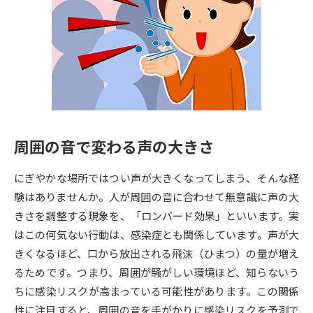
専門学校の資料請求
大学院の資料請求
大学入学共通テスト「受験案
留学・進学関連、塾・予備校
内」の請求
大学入学共通テスト「受験上の
高等学校卒業程度認定試験
配慮案内」の請求
幼稚園教員資格認定試験
小学校教員資格認定試験
周囲の音で変わる声の大きさ
高等学校（情報）教員資格認定
試験
にぎやかな場所ではつい声が大きくなってしまう、そんな経
験はありませんか。人が周囲の音に合わせて無意識に声の大
大学研究
大学検索
きさを調整する現象を、「ロンバード効果」といいます。実
はこの何気ない行動は、感染症とも関係しています。声が大
きくなるほど、口から放出される飛沫（ひまつ）の量が増え
大学で学べる内容や特徴を調べる
るためです。つまり、周囲が騒がしい環境ほど、知らないう
ちに感染リスクが高まっている可能性があります。この関係
国際・グローバルに強い大学特
新増設大学・学部・学科特集
性に注目すると、周囲の音を手がかりに感染リスクを予測で
集