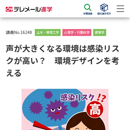
学問検索
資料請求BOX
資料請求
資料検索
講義No.16248
土木・環境工学
心理学・行動科学
建築学
声が大きくなる環境は感染リス
大学・短大の資料種類から請求
クが高い？ 環境デザインを考
大学パンフ
学部・学科パンフ
える
総合型選抜・学校推薦型選抜 募
大学入学共通テスト利用選抜の
集要項＆願書
募集要項＆願書
過去問題集
大学・短大以外の資料から請求