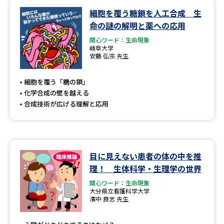
細胞を覆う糖鎖を人工合成 生
データサイエンス特集
奨学金・特待生制度特集
命の謎の解明と薬への応用
関心ワード：生命現象
デジタルパンフレット
進路の３択
岐阜大学
安藤 弘宗 先生
新学年スタート号特集ページ
新学年スタート号特集ページ
（高3生用）
（高2生用）
細胞を覆う「糖の鎖」
化学合成の壁を越える
SELFBRAND特集ページ
合成技術が広げる理解と応用
オープンキャンパスなどを調べる
目に見えない患者の体の中を推
オープンキャンパス検索
実施プログラムから探す
理！ 生体科学・生理学の世界
関心ワード：生命現象
来場型・Web型イベント特集
夢ナビライブ
大分県立看護科学大学
濱中 良志 先生