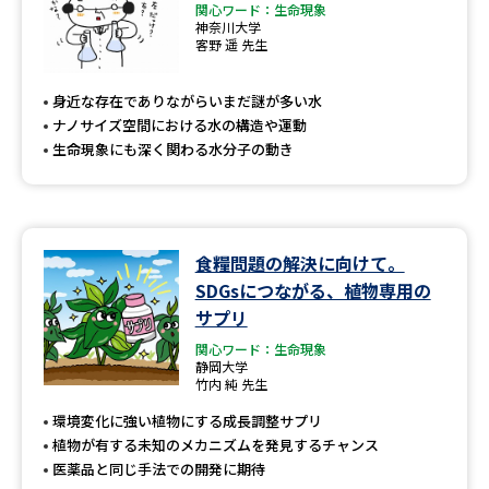
関心ワード：生命現象
神奈川大学
客野 遥 先生
身近な存在でありながらいまだ謎が多い水
ナノサイズ空間における水の構造や運動
生命現象にも深く関わる水分子の動き
食糧問題の解決に向けて。
SDGsにつながる、植物専用の
サプリ
関心ワード：生命現象
静岡大学
竹内 純 先生
環境変化に強い植物にする成長調整サプリ
植物が有する未知のメカニズムを発見するチャンス
医薬品と同じ手法での開発に期待