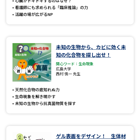
受験準備
資料検索
心臓がドキドキするのはなぜ？
看護師にも求められる「臨床推論」の力
活躍の場が広がるNP
志望校・出願校を調べる
併願校選び
受験スケジュールを立てよう
未知の生物から、カビに効く未
知の化合物を探し出せ！
先輩が入学を決めた理由
テレメール全国一斉進学調査
関心ワード：生命現象
広島大学
西村 慎一 先生
新生活お役立ちガイド
天然化合物の底知れぬ力
生命現象を解き明かす
学問発見
学問検索
未知の生物から抗真菌物質を探す
大学で学びたい学問発見
ゲル表面をデザイン！ 生体材