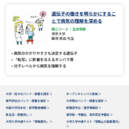
遺伝子の働きを明らかにするこ
とで病気の理解を深める
関心ワード：生命現象
帝京大学
飯塚 眞由 先生
病気のかかりやすさも決定する遺伝子
「転写」に影響を与えるタンパク質
分子レベルから病気を理解する
大学・短大のパンフ・願書を請求 ＞
オープンキャンパス検索 ＞
専門学校のパンフ・願書を請求 ＞
大学院のパンフ・願書を請求 ＞
外国大学日本校・留学関連機関 ＞
新聞奨学会・進学情報誌 ＞
新生活・部屋探し ＞
進学塾・予備校、高卒認定予備校 ＞
大学入学共通テスト「受験案内」 ＞
大学入学共通テスト「受験上の配慮案内」
＞