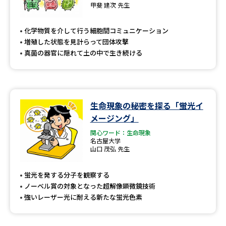
甲斐 建次 先生
化学物質を介して行う細胞間コミュニケーション
増殖した状態を見計らって団体攻撃
真菌の器官に隠れて土の中で生き続ける
生命現象の秘密を探る「蛍光イ
メージング」
関心ワード：生命現象
名古屋大学
山口 茂弘 先生
蛍光を発する分子を観察する
ノーベル賞の対象となった超解像顕微鏡技術
強いレーザー光に耐える新たな蛍光色素