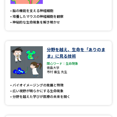
専門学校の資料請求
大学院の資料請求
脳の機能を支える神経細胞
大学入学共通テスト「受験案
留学・進学関連、塾・予備校
培養したマウスの神経細胞を観察
内」の請求
神秘的な生命現象を解き明かせ
大学入学共通テスト「受験上の
高等学校卒業程度認定試験
配慮案内」の請求
幼稚園教員資格認定試験
小学校教員資格認定試験
分野を越え、生命を「ありのま
ま」に見る技術
高等学校（情報）教員資格認定
試験
関心ワード：生命現象
徳島大学
市村 垂生 先生
大学研究
大学検索
バイオイメージングの発展と特徴
広い視野が明らかにする生命現象
分野を越えた学びが医療の未来を開く
大学で学べる内容や特徴を調べる
国際・グローバルに強い大学特
新増設大学・学部・学科特集
集