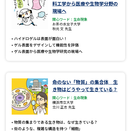
学問のミニ講義「夢ナビ講義」
学問分野解説
料工学から医療や生物学分野の
現場へ
学問の教科書
夢ナビライブ
関心ワード：生命現象
お茶の水女子大学
秋元 文 先生
ユーザーサポート
ハイドロゲルは表面が面白い！
ゲル表面をデザインして機能性を評価
Ｑ＆Ａ よくあるご質問
大学進学IDについて
ゲル表面から医療や生物学研究の現場へ
資料の料金の
受付内容・発送状況の確認
お支払いについて
テレメール
命のない「物質」の集合体 生
個人情報取扱規定
お支払いサイト
き物はどうやって生きている？
テレメール進学カタログ
関心ワード：生命現象
特定商取引表記
訂正のご案内
横浜市立大学
立川 正志 先生
物質の集まりである生き物は、なぜ生きている？
街のような、複雑な構造を持つ「細胞」