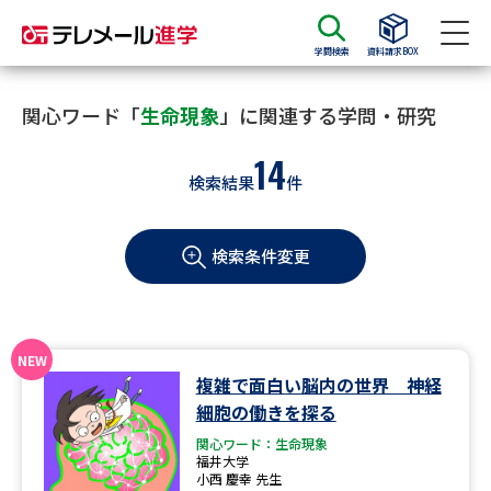
学問検索
資料請求BOX
資料請求
資料検索
関心ワード「
生命現象
」に関連する学問・研究
14
検索結果
件
大学・短大の資料種類から請求
検索条件変更
大学パンフ
学部・学科パンフ
総合型選抜・学校推薦型選抜 募
大学入学共通テスト利用選抜の
集要項＆願書
募集要項＆願書
過去問題集
複雑で面白い脳内の世界 神経
細胞の働きを探る
大学・短大以外の資料から請求
関心ワード：生命現象
福井大学
小西 慶幸 先生