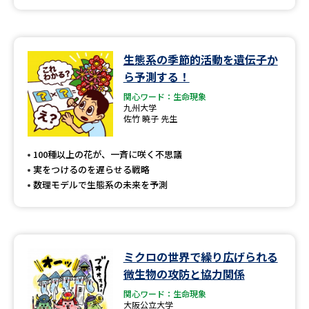
生態系の季節的活動を遺伝子か
ら予測する！
関心ワード：生命現象
九州大学
佐竹 暁子 先生
100種以上の花が、一斉に咲く不思議
実をつけるのを遅らせる戦略
数理モデルで生態系の未来を予測
ミクロの世界で繰り広げられる
微生物の攻防と協力関係
関心ワード：生命現象
大阪公立大学