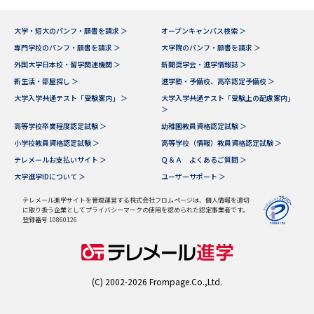
大学・短大のパンフ・願書を請求 ＞
オープンキャンパス検索 ＞
専門学校のパンフ・願書を請求 ＞
大学院のパンフ・願書を請求 ＞
外国大学日本校・留学関連機関 ＞
新聞奨学会・進学情報誌 ＞
新生活・部屋探し ＞
進学塾・予備校、高卒認定予備校 ＞
大学入学共通テスト「受験案内」 ＞
大学入学共通テスト「受験上の配慮案内」
＞
高等学校卒業程度認定試験 ＞
幼稚園教員資格認定試験 ＞
小学校教員資格認定試験 ＞
高等学校（情報）教員資格認定試験 ＞
テレメールお支払いサイト ＞
Ｑ＆Ａ よくあるご質問 ＞
大学進学IDについて ＞
ユーザーサポート ＞
テレメール進学サイトを管理運営する株式会社フロムページは、個人情報を適切
に取り扱う企業としてプライバシーマークの使用を認められた認定事業者です。
登録番号 10860126
(C) 2002-2026 Frompage.Co.,Ltd.