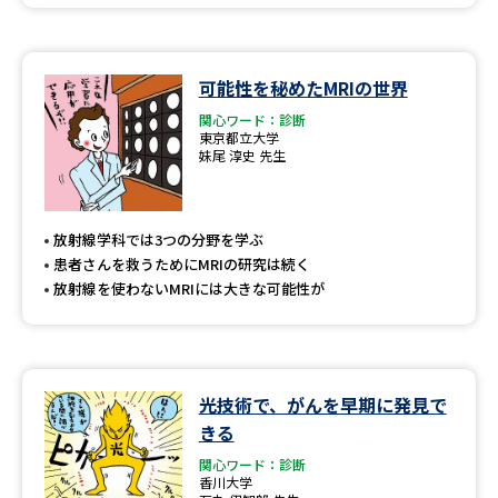
可能性を秘めたMRIの世界
関心ワード：診断
東京都立大学
妹尾 淳史 先生
放射線学科では3つの分野を学ぶ
患者さんを救うためにMRIの研究は続く
放射線を使わないMRIには大きな可能性が
光技術で、がんを早期に発見で
きる
関心ワード：診断
香川大学