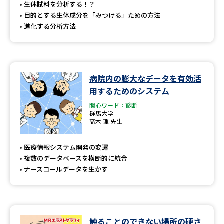
受験準備
資料検索
生体試料を分析する！？
目的とする生体成分を「みつける」ための方法
進化する分析方法
志望校・出願校を調べる
併願校選び
受験スケジュールを立てよう
病院内の膨大なデータを有効活
用するためのシステム
先輩が入学を決めた理由
テレメール全国一斉進学調査
関心ワード：診断
群馬大学
新生活お役立ちガイド
高木 理 先生
医療情報システム開発の変遷
複数のデータベースを横断的に統合
学問発見
学問検索
ナースコールデータを生かす
大学で学びたい学問発見
触ることのできない場所の硬さ