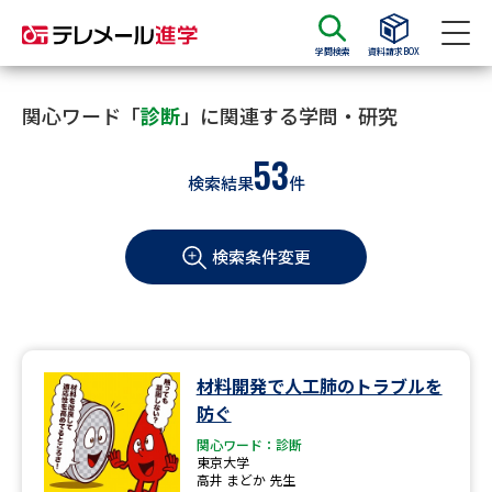
学問検索
資料請求BOX
資料請求
資料検索
関心ワード「
診断
」に関連する学問・研究
53
検索結果
件
大学・短大の資料種類から請求
検索条件変更
大学パンフ
学部・学科パンフ
総合型選抜・学校推薦型選抜 募
大学入学共通テスト利用選抜の
集要項＆願書
募集要項＆願書
過去問題集
材料開発で人工肺のトラブルを
防ぐ
大学・短大以外の資料から請求
関心ワード：診断
東京大学
高井 まどか 先生