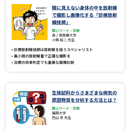
眼に見えない身体の中を放射線
データサイエンス特集
奨学金・特待生制度特集
で撮影し画像化する「診療放射
線技師」
デジタルパンフレット
進路の３択
関心ワード：診断
森ノ宮医療大学
小縣 裕二 先生
新学年スタート号特集ページ
新学年スタート号特集ページ
（高3生用）
（高2生用）
診療放射線技師は放射線を扱うスペシャリスト
最小限の放射線量で正確な撮影を
SELFBRAND特集ページ
治療の効果判定でも重要な画像診断
オープンキャンパスなどを調べる
オープンキャンパス検索
実施プログラムから探す
生体試料からさまざまな病気の
原因物質を分析する方法とは？
来場型・Web型イベント特集
夢ナビライブ
関心ワード：診断
福岡大学
巴山 忠 先生