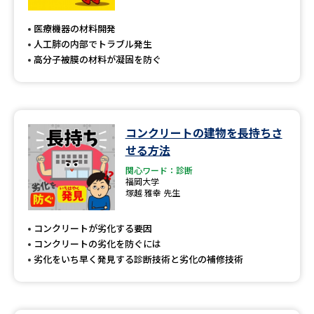
専門学校の資料請求
大学院の資料請求
医療機器の材料開発
大学入学共通テスト「受験案
留学・進学関連、塾・予備校
人工肺の内部でトラブル発生
内」の請求
高分子被膜の材料が凝固を防ぐ
大学入学共通テスト「受験上の
高等学校卒業程度認定試験
配慮案内」の請求
幼稚園教員資格認定試験
小学校教員資格認定試験
コンクリートの建物を長持ちさ
せる方法
高等学校（情報）教員資格認定
試験
関心ワード：診断
福岡大学
塚越 雅幸 先生
大学研究
大学検索
コンクリートが劣化する要因
コンクリートの劣化を防ぐには
劣化をいち早く発見する診断技術と劣化の補修技術
大学で学べる内容や特徴を調べる
国際・グローバルに強い大学特
新増設大学・学部・学科特集
集