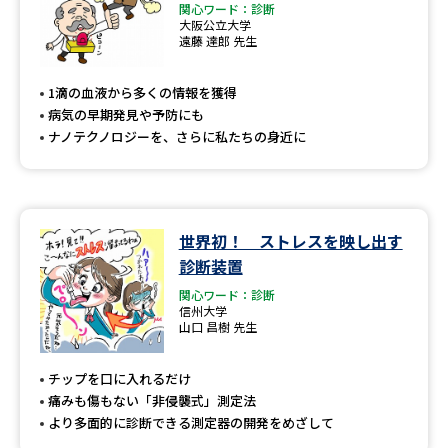
関心ワード：診断
大阪公立大学
遠藤 達郎 先生
1滴の血液から多くの情報を獲得
病気の早期発見や予防にも
ナノテクノロジーを、さらに私たちの身近に
世界初！ ストレスを映し出す
診断装置
関心ワード：診断
信州大学
山口 昌樹 先生
チップを口に入れるだけ
痛みも傷もない「非侵襲式」測定法
より多面的に診断できる測定器の開発をめざして