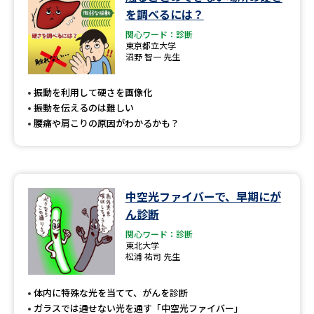
学問のミニ講義「夢ナビ講義」
学問分野解説
を調べるには？
関心ワード：診断
学問の教科書
夢ナビライブ
東京都立大学
沼野 智一 先生
ユーザーサポート
振動を利用して硬さを画像化
振動を伝えるのは難しい
Ｑ＆Ａ よくあるご質問
大学進学IDについて
腰痛や肩こりの原因がわかるかも？
資料の料金の
受付内容・発送状況の確認
お支払いについて
テレメール
中空光ファイバーで、早期にが
個人情報取扱規定
お支払いサイト
ん診断
テレメール進学カタログ
関心ワード：診断
特定商取引表記
訂正のご案内
東北大学
松浦 祐司 先生
体内に特殊な光を当てて、がんを診断
ガラスでは通せない光を通す「中空光ファイバー」