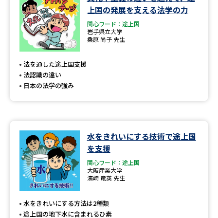
学問のミニ講義「夢ナビ講義」
学問分野解説
上国の発展を支える法学の力
関心ワード：途上国
学問の教科書
夢ナビライブ
岩手県立大学
桑原 尚子 先生
ユーザーサポート
法を通した途上国支援
法認識の違い
Ｑ＆Ａ よくあるご質問
大学進学IDについて
日本の法学の強み
資料の料金の
受付内容・発送状況の確認
お支払いについて
テレメール
水をきれいにする技術で途上国
個人情報取扱規定
お支払いサイト
を支援
テレメール進学カタログ
関心ワード：途上国
特定商取引表記
訂正のご案内
大阪産業大学
濱崎 竜英 先生
水をきれいにする方法は2種類
途上国の地下水に含まれるひ素