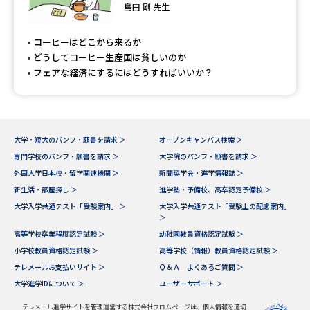
島田 剛 先生
コーヒーはどこから来るか
どうしてコーヒー生産国は貧しいのか
フェアな経済にするにはどうすればいいか？
大学・短大のパンフ・願書を請求 ＞
オープンキャンパス検索 ＞
専門学校のパンフ・願書を請求 ＞
大学院のパンフ・願書を請求 ＞
外国大学日本校・留学関連機関 ＞
新聞奨学会・進学情報誌 ＞
新生活・部屋探し ＞
進学塾・予備校、高卒認定予備校 ＞
大学入学共通テスト「受験案内」 ＞
大学入学共通テスト「受験上の配慮案内」
＞
高等学校卒業程度認定試験 ＞
幼稚園教員資格認定試験 ＞
小学校教員資格認定試験 ＞
高等学校（情報）教員資格認定試験 ＞
テレメールお支払いサイト ＞
Ｑ＆Ａ よくあるご質問 ＞
大学進学IDについて ＞
ユーザーサポート ＞
テレメール進学サイトを管理運営する株式会社フロムページは、個人情報を適切