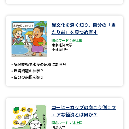
異文化を深く知り、自分の「当
たり前」を見つめ直す
関心ワード：途上国
東京経済大学
小林 誠 先生
気候変動で水没の危機にある島
環境問題の神学？
自分の前提を疑う
コーヒーカップの向こう側：フ
ェアな経済とは何か？
関心ワード：途上国
明治大学