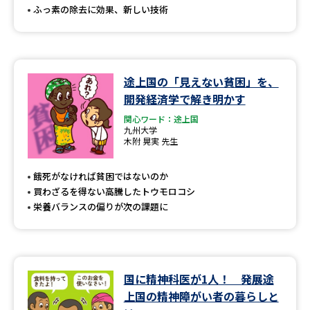
ふっ素の除去に効果、新しい技術
途上国の「見えない貧困」を、
開発経済学で解き明かす
関心ワード：途上国
九州大学
木附 晃実 先生
餓死がなければ貧困ではないのか
買わざるを得ない高騰したトウモロコシ
栄養バランスの偏りが次の課題に
国に精神科医が1人！ 発展途
上国の精神障がい者の暮らしと