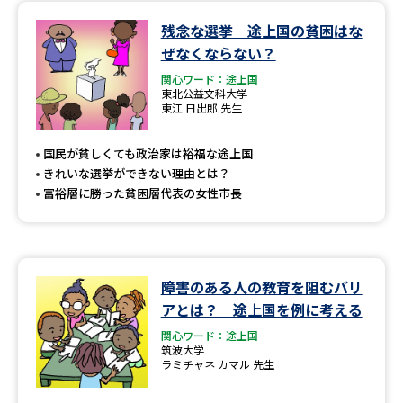
残念な選挙 途上国の貧困はな
データサイエンス特集
奨学金・特待生制度特集
ぜなくならない？
関心ワード：途上国
デジタルパンフレット
進路の３択
東北公益文科大学
東江 日出郎 先生
新学年スタート号特集ページ
新学年スタート号特集ページ
（高3生用）
（高2生用）
国民が貧しくても政治家は裕福な途上国
きれいな選挙ができない理由とは？
SELFBRAND特集ページ
富裕層に勝った貧困層代表の女性市長
オープンキャンパスなどを調べる
オープンキャンパス検索
実施プログラムから探す
障害のある人の教育を阻むバリ
アとは？ 途上国を例に考える
来場型・Web型イベント特集
夢ナビライブ
関心ワード：途上国
筑波大学
ラミチャネ カマル 先生