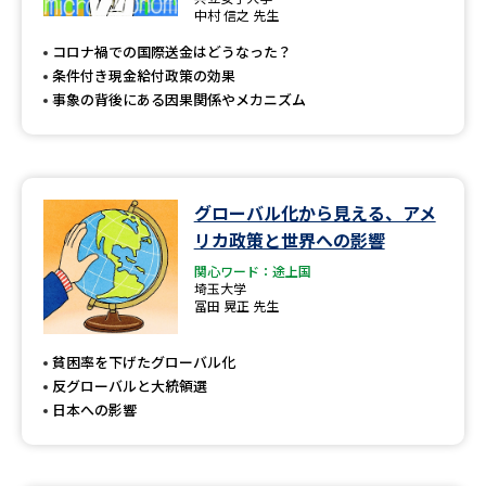
専門学校の資料請求
大学院の資料請求
中村 信之 先生
コロナ禍での国際送金はどうなった？
大学入学共通テスト「受験案
留学・進学関連、塾・予備校
内」の請求
条件付き現金給付政策の効果
事象の背後にある因果関係やメカニズム
大学入学共通テスト「受験上の
高等学校卒業程度認定試験
配慮案内」の請求
幼稚園教員資格認定試験
小学校教員資格認定試験
グローバル化から見える、アメ
高等学校（情報）教員資格認定
リカ政策と世界への影響
試験
関心ワード：途上国
埼玉大学
冨田 晃正 先生
大学研究
大学検索
貧困率を下げたグローバル化
反グローバルと大統領選
日本への影響
大学で学べる内容や特徴を調べる
国際・グローバルに強い大学特
新増設大学・学部・学科特集
集