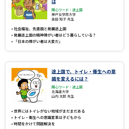
は
関心ワード：途上国
神戸女学院大学
金田 知子 先生
社会福祉、先進国と発展途上国
発展途上国の精神障がい者はどう暮らしている？
「日本の障がい者は大変だ」
途上国で、トイレ・衛生への意
識を変えるには？
関心ワード：途上国
北海道大学
山内 太郎 先生
世界にはトイレがない地域がまだまだある
トイレ・衛生への意識変革は子どもから
時間をかけて問題解決を