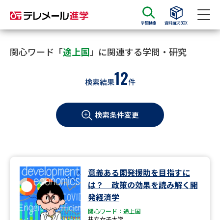
学問検索
資料請求BOX
資料請求
資料検索
関心ワード「
途上国
」に関連する学問・研究
12
検索結果
件
大学・短大の資料種類から請求
検索条件変更
大学パンフ
学部・学科パンフ
総合型選抜・学校推薦型選抜 募
大学入学共通テスト利用選抜の
集要項＆願書
募集要項＆願書
過去問題集
意義ある開発援助を目指すに
は？ 政策の効果を読み解く開
大学・短大以外の資料から請求
発経済学
関心ワード：途上国
共立女子大学