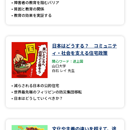
受験準備
資料検索
障害者の教育を阻むバリア
貧困と教育の関係
教育の効果を実証する
志望校・出願校を調べる
併願校選び
受験スケジュールを立てよう
日本はどうする？ コミュニテ
ィ・社会を支える住宅政策
先輩が入学を決めた理由
テレメール全国一斉進学調査
関心ワード：途上国
山口大学
新生活お役立ちガイド
白石 レイ 先生
減らされる日本の公的住宅
世界最先端のフィリピンの防災集団移転
学問発見
学問検索
日本はどうしていくべきか？
大学で学びたい学問発見
文化や主義の違いを超えて、途