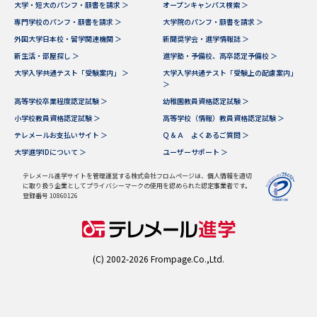
大学・短大のパンフ・願書を請求 ＞
オープンキャンパス検索 ＞
専門学校のパンフ・願書を請求 ＞
大学院のパンフ・願書を請求 ＞
外国大学日本校・留学関連機関 ＞
新聞奨学会・進学情報誌 ＞
新生活・部屋探し ＞
進学塾・予備校、高卒認定予備校 ＞
大学入学共通テスト「受験案内」 ＞
大学入学共通テスト「受験上の配慮案内」
＞
高等学校卒業程度認定試験 ＞
幼稚園教員資格認定試験 ＞
小学校教員資格認定試験 ＞
高等学校（情報）教員資格認定試験 ＞
テレメールお支払いサイト ＞
Ｑ＆Ａ よくあるご質問 ＞
大学進学IDについて ＞
ユーザーサポート ＞
テレメール進学サイトを管理運営する株式会社フロムページは、個人情報を適切
に取り扱う企業としてプライバシーマークの使用を認められた認定事業者です。
登録番号 10860126
(C) 2002-2026 Frompage.Co.,Ltd.