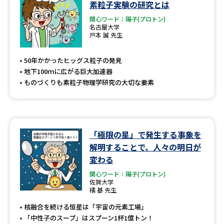
素粒子実験の研究とは
関心ワード：陽子(プロトン)
名古屋大学
戸本 誠 先生
50年かかったヒッグス粒子の発見
地下100ｍに広がる巨大加速器
ものづくりも素粒子物理学研究の大切な要素
「極限の星」で発生する事象を
解明することで、人々の明日が
変わる
関心ワード：陽子(プロトン)
佐賀大学
橘 基 先生
核融合を続ける恒星は「宇宙の元素工場」
「中性子のスープ」はスプーン1杯1億トン！