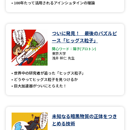
100年たって活用されるアインシュタインの理論
ついに発見！ 最後のパズルピ
ース「ヒッグス粒子」
関心ワード：陽子(プロトン)
東京大学
浅井 祥仁 先生
世界中の研究者が追った「ヒッグス粒子」
どうやってヒッグス粒子を見つけるか
巨大加速器がついにとらえた！
未知なる暗黒物質の正体をつき
とめる技術