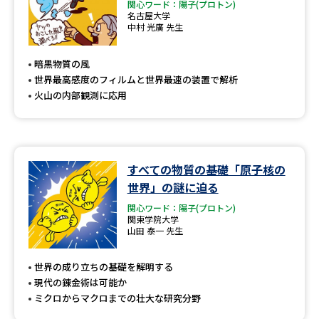
関心ワード：陽子(プロトン)
名古屋大学
中村 光廣 先生
暗黒物質の風
世界最高感度のフィルムと世界最速の装置で解析
火山の内部観測に応用
すべての物質の基礎「原子核の
世界」の謎に迫る
関心ワード：陽子(プロトン)
関東学院大学
山田 泰一 先生
世界の成り立ちの基礎を解明する
現代の錬金術は可能か
ミクロからマクロまでの壮大な研究分野