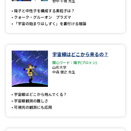
受験準備
資料検索
野中 千穂 先生
陽子と中性子を構成する素粒子は？
クォーク・グルーオン プラズマ
志望校・出願校を調べる
「宇宙の始まりはしずく」を裏付ける理論
併願校選び
受験スケジュールを立てよう
宇宙線はどこから来るの？
先輩が入学を決めた理由
テレメール全国一斉進学調査
関心ワード：陽子(プロトン)
山形大学
新生活お役立ちガイド
中森 健之 先生
学問発見
学問検索
宇宙線はどこから飛んでくる？
宇宙線観測の難しさ
可視光の観測にも応用
大学で学びたい学問発見