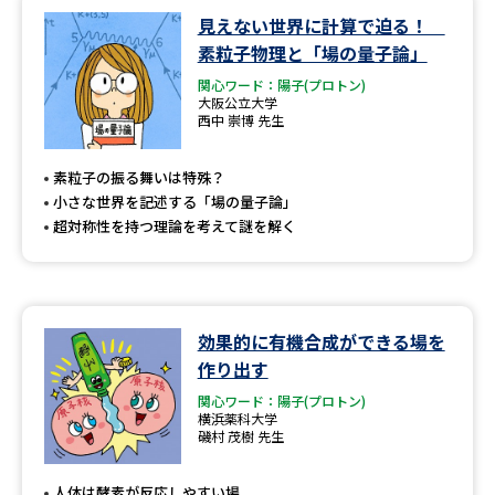
学問のミニ講義「夢ナビ講義」
学問分野解説
見えない世界に計算で迫る！
素粒子物理と「場の量子論」
学問の教科書
夢ナビライブ
関心ワード：陽子(プロトン)
大阪公立大学
西中 崇博 先生
ユーザーサポート
素粒子の振る舞いは特殊？
Ｑ＆Ａ よくあるご質問
大学進学IDについて
小さな世界を記述する「場の量子論」
超対称性を持つ理論を考えて謎を解く
資料の料金の
受付内容・発送状況の確認
お支払いについて
テレメール
個人情報取扱規定
お支払いサイト
効果的に有機合成ができる場を
テレメール進学カタログ
作り出す
特定商取引表記
訂正のご案内
関心ワード：陽子(プロトン)
横浜薬科大学
磯村 茂樹 先生
人体は酵素が反応しやすい場