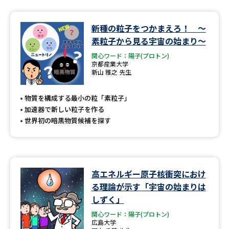
データサイエンス特集
奨学金・特待生制度特集
新種の粒子をつかまえろ！ 〜
素粒子から見る宇宙の始まり〜
デジタルパンフレット
進路の３択
関心ワード：陽子(プロトン)
京都産業大学
新山 雅之 先生
新学年スタート号特集ページ
新学年スタート号特集ページ
（高3生用）
（高2生用）
物質を構成する最小の粒「素粒子」
SELFBRAND特集ページ
加速器で新しい粒子を作る
世界初の暗黒物質候補を探す
オープンキャンパスなどを調べる
オープンキャンパス検索
実施プログラムから探す
高エネルギー原子核衝突におけ
る理論が示す「宇宙の始まりは
来場型・Web型イベント特集
夢ナビライブ
しずく」
関心ワード：陽子(プロトン)
広島大学