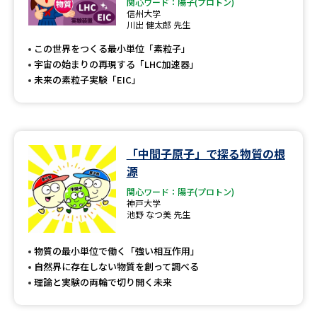
専門学校の資料請求
大学院の資料請求
関心ワード：陽子(プロトン)
信州大学
川出 健太郎 先生
大学入学共通テスト「受験案
留学・進学関連、塾・予備校
内」の請求
この世界をつくる最小単位「素粒子」
宇宙の始まりの再現する「LHC加速器」
大学入学共通テスト「受験上の
高等学校卒業程度認定試験
未来の素粒子実験「EIC」
配慮案内」の請求
幼稚園教員資格認定試験
小学校教員資格認定試験
高等学校（情報）教員資格認定
「中間子原子」で探る物質の根
試験
源
関心ワード：陽子(プロトン)
神戸大学
大学研究
大学検索
池野 なつ美 先生
物質の最小単位で働く「強い相互作用」
自然界に存在しない物質を創って調べる
大学で学べる内容や特徴を調べる
理論と実験の両輪で切り開く未来
国際・グローバルに強い大学特
新増設大学・学部・学科特集
集