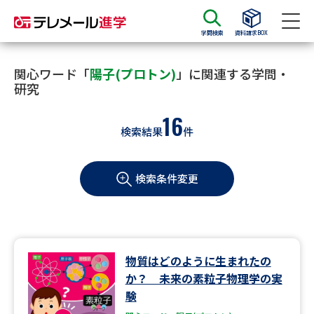
学問検索
資料請求BOX
資料請求
資料検索
関心ワード「
陽子(プロトン)
」に関連する学問・
研究
16
大学・短大の資料種類から請求
検索結果
件
大学パンフ
学部・学科パンフ
検索条件変更
総合型選抜・学校推薦型選抜 募
大学入学共通テスト利用選抜の
集要項＆願書
募集要項＆願書
過去問題集
物質はどのように生まれたの
大学・短大以外の資料から請求
か？ 未来の素粒子物理学の実
験