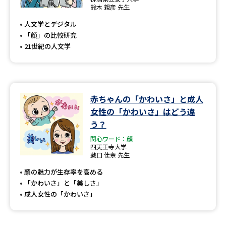
専門学校の資料請求
大学院の資料請求
鈴木 親彦 先生
人文学とデジタル
大学入学共通テスト「受験案
留学・進学関連、塾・予備校
内」の請求
「顔」の比較研究
21世紀の人文学
大学入学共通テスト「受験上の
高等学校卒業程度認定試験
配慮案内」の請求
幼稚園教員資格認定試験
小学校教員資格認定試験
赤ちゃんの「かわいさ」と成人
高等学校（情報）教員資格認定
女性の「かわいさ」はどう違
試験
う？
関心ワード：顔
四天王寺大学
大学研究
大学検索
藏口 佳奈 先生
顔の魅力が生存率を高める
「かわいさ」と「美しさ」
大学で学べる内容や特徴を調べる
成人女性の「かわいさ」
国際・グローバルに強い大学特
新増設大学・学部・学科特集
集