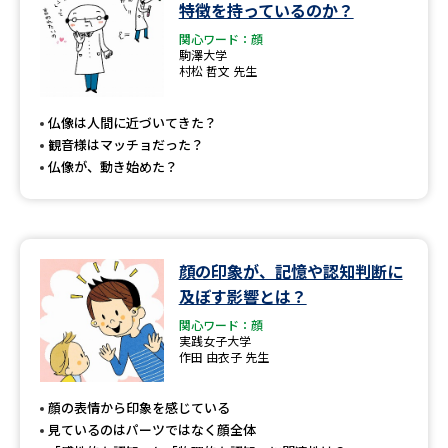
特徴を持っているのか？
関心ワード：顔
駒澤大学
村松 哲文 先生
仏像は人間に近づいてきた？
観音様はマッチョだった？
仏像が、動き始めた？
顔の印象が、記憶や認知判断に
及ぼす影響とは？
関心ワード：顔
実践女子大学
作田 由衣子 先生
顔の表情から印象を感じている
見ているのはパーツではなく顔全体