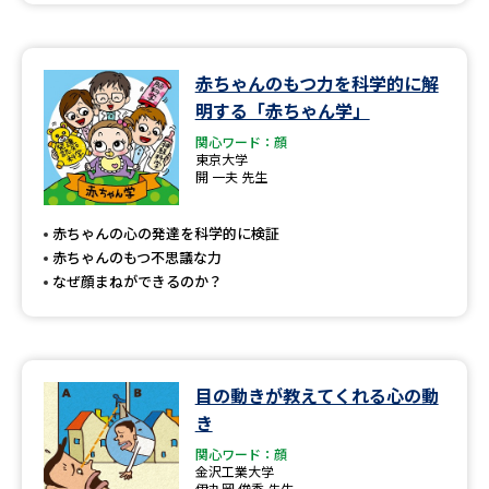
赤ちゃんのもつ力を科学的に解
明する「赤ちゃん学」
関心ワード：顔
東京大学
開 一夫 先生
赤ちゃんの心の発達を科学的に検証
赤ちゃんのもつ不思議な力
なぜ顔まねができるのか？
目の動きが教えてくれる心の動
き
関心ワード：顔
金沢工業大学
伊丸岡 俊秀 先生