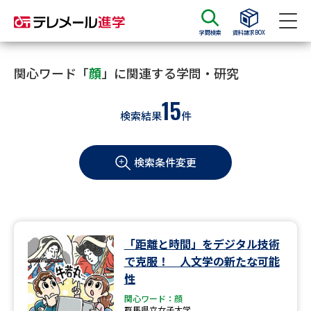
学問検索
資料請求BOX
資料請求
資料検索
関心ワード「
顔
」に関連する学問・研究
15
検索結果
件
大学・短大の資料種類から請求
検索条件変更
大学パンフ
学部・学科パンフ
総合型選抜・学校推薦型選抜 募
大学入学共通テスト利用選抜の
集要項＆願書
募集要項＆願書
過去問題集
「距離と時間」をデジタル技術
で克服！ 人文学の新たな可能
大学・短大以外の資料から請求
性
関心ワード：顔
群馬県立女子大学