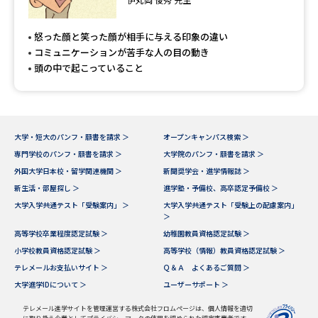
怒った顔と笑った顔が相手に与える印象の違い
コミュニケーションが苦手な人の目の動き
頭の中で起こっていること
大学・短大のパンフ・願書を請求 ＞
オープンキャンパス検索 ＞
専門学校のパンフ・願書を請求 ＞
大学院のパンフ・願書を請求 ＞
外国大学日本校・留学関連機関 ＞
新聞奨学会・進学情報誌 ＞
新生活・部屋探し ＞
進学塾・予備校、高卒認定予備校 ＞
大学入学共通テスト「受験案内」 ＞
大学入学共通テスト「受験上の配慮案内」
＞
高等学校卒業程度認定試験 ＞
幼稚園教員資格認定試験 ＞
小学校教員資格認定試験 ＞
高等学校（情報）教員資格認定試験 ＞
テレメールお支払いサイト ＞
Ｑ＆Ａ よくあるご質問 ＞
大学進学IDについて ＞
ユーザーサポート ＞
テレメール進学サイトを管理運営する株式会社フロムページは、個人情報を適切