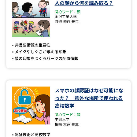
学問のミニ講義「夢ナビ講義」
学問分野解説
人の顔から何を読み取る？
関心ワード：顔
金沢工業大学
学問の教科書
夢ナビライブ
渡邊 伸行 先生
ユーザーサポート
非言語情報の重要性
メイクやしぐさが与える印象
Ｑ＆Ａ よくあるご質問
大学進学IDについて
顔の印象をつくるパーツの配置情報
資料の料金の
受付内容・発送状況の確認
お支払いについて
テレメール
個人情報取扱規定
お支払いサイト
スマホの顔認証はなぜ可能にな
った？ 意外な場所で使われる
テレメール進学カタログ
特定商取引表記
高校数学
訂正のご案内
関心ワード：顔
中部大学
梅崎 太造 先生
認証技術と高校数学