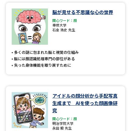
脳が見せる不思議な心の世界
データサイエンス特集
奨学金・特待生制度特集
関心ワード：顔
専修大学
デジタルパンフレット
進路の３択
石金 浩史 先生
新学年スタート号特集ページ
新学年スタート号特集ページ
（高3生用）
（高2生用）
多くの謎に包まれた脳と視覚の仕組み
脳には顔認識処理専門の部位がある
SELFBRAND特集ページ
失った身体機能を取り戻すために
オープンキャンパスなどを調べる
オープンキャンパス検索
実施プログラムから探す
アイドルの顔分析から手配写真
生成まで AIを使った顔画像研
来場型・Web型イベント特集
夢ナビライブ
究
関心ワード：顔
明治学院大学
永田 毅 先生