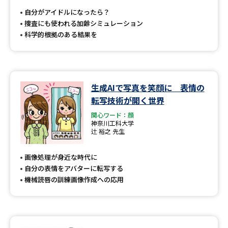
受験準備
資料検索
自分がアイドルになったら？
捜査にも使われる加齢シミュレーション
科学的根拠のある結果を
志望校・出願校を調べる
併願校選び
受験スケジュールを立てよう
生成AIで写真を笑顔に 表情の
先輩が入学を決めた理由
テレメール全国一斉進学調査
転写技術が開く世界
関心ワード：顔
新生活お役立ちガイド
神奈川工科大学
辻 裕之 先生
画像処理が身近な時代に
学問発見
学問検索
自分の表情をアバターに転写する
機械読唇の訓練画像作成への応用
大学で学びたい学問発見