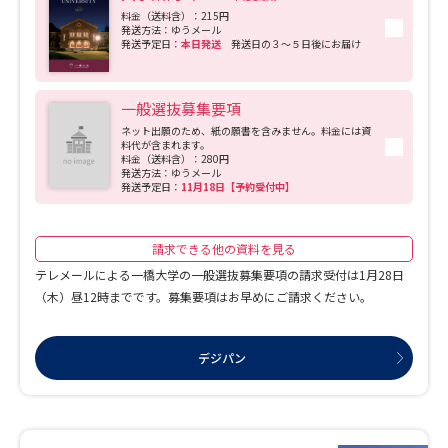
学問のミニ講義「夢ナビ講義」
学問分野解説
料金（送料含）：215円
発送方法：ゆうメール
発送予定日：
本日発送
発送日の３～５日後にお届け
学問の教科書
夢ナビライブ
一般選抜募集要項
ユーザーサポート
ネット出願のため、紙の願書を含みません。料金には資
料代が含まれます。
料金（送料含）：280円
Ｑ＆Ａ よくあるご質問
大学進学IDについて
発送方法：ゆうメール
発送予定日：
11月18日【予約受付中】
資料の料金の
受付内容・発送状況の確認
お支払いについて
請求できる他の資料を見る
テレメール
テレメールによる一橋大学の一般選抜募集要項の請求受付は1月28日
個人情報取扱規定
お支払いサイト
（木）昼12時までです。募集要項はお早めにご請求ください。
テレメール進学カタログ
特定商取引表記
訂正のご案内
デジパン