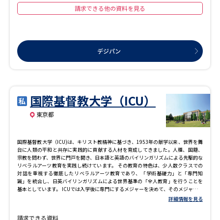
請求できる他の資料を見る
デジパン
国際基督教大学（ICU）
東京都
国際基督教大学（ICU)は、キリスト教精神に基づき、1953年の献学以来、世界を舞
台に人類の平和と共存に実践的に貢献する人材を育成してきました。人種、国籍、
宗教を問わず、世界に門戸を開き、日本語と英語のバイリンガリズムによる先駆的な
リベラルアーツ教育を実践し続けています。 その教育の特色は、少人数クラスでの
対話を重視する徹底したリベラルアーツ教育であり、「学術基礎力」と「専門知
識」を統合し、日英バイリンガリズムによる世界基準の「全人教育」を行うことを
基本としています。 ICUでは入学後に専門にするメジャーを決めて、そのメジャーを
軸に、人文科学、社会科学、自然科学にわたる31の全メジャーから関連する授業を
詳細情報を見る
組み合わせて自由に学びます。文理を超えて、自律的学修者として自ら学びをデザ
インします。現代社会で求められるグローバル・イッシューに対応する力を身に付
請求できる資料