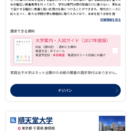
めの幅広い教養教育を行っており、学生は専門分野の知識だけに偏らない、実社会
で活かせる幅広い教養と高い応用力を身につけることができます。 時代のニーズに
応えるべく、新たな学問分野も積極的に取り入れており、未来を担う女性を強力に
サポートしています。
詳細情報を見る
請求できる資料
大学案内・入試ガイド（2027年度版）
料金（送料含）：送料とも無料
発送方法：ゆうメール
発送予定日：
本日発送
発送日の３～５日後にお届け
実践女子大学はネット出願のため紙の願書の請求受付はありません。
デジパン
順天堂大学
東京都 千葉県 静岡県