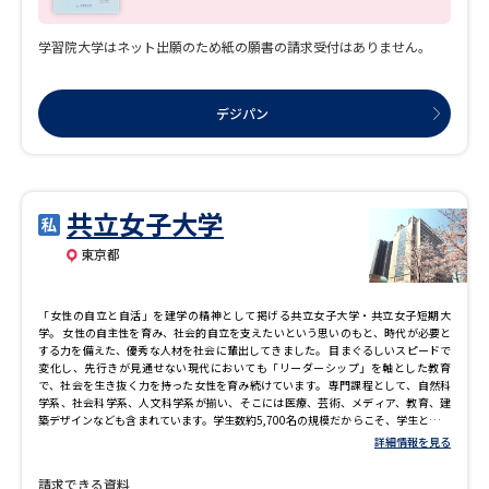
学習院大学はネット出願のため紙の願書の請求受付はありません。
デジパン
共立女子大学
東京都
「女性の自立と自活」を建学の精神として掲げる共立女子大学・共立女子短期大
学。 女性の自主性を育み、社会的自立を支えたいという思いのもと、時代が必要と
する力を備えた、優秀な人材を社会に輩出してきました。 目まぐるしいスピードで
変化し、先行きが見通せない現代においても「リーダーシップ」を軸とした教育
で、社会を生き抜く力を持った女性を育み続けています。 専門課程として、自然科
学系、社会科学系、人文科学系が揃い、そこには医療、芸術、メディア、教育、建
築デザインなども含まれています。学生数約5,700名の規模だからこそ、学生と教職
員の距離が近く、丁寧な学生支援を実現しています。担任（アカデミック・アドバ
詳細情報を見る
イザー）が学生全員につき毎年必ず学生全員と個別面談を実施し、一人ひとりに合
わせた適切な指導・支援を行います。 専門性と幅広い教養をしっかり学ぶ中で、学
請求できる資料