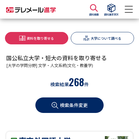
資料検索
資料請求BOX
資料請求
資料検索
資料を取り寄せる
大学について調べる
大学・短大の資料種類から請求
国公私立大学・短大の資料を取り寄せる
[大学の学問分野] 文学・人文系統(文化・教養学)
大学パンフ
学部・学科パンフ
268
検索結果
件
総合型選抜・学校推薦型選抜 募
大学入学共通テスト利用選抜の
集要項＆願書
募集要項＆願書
検索条件変更
過去問題集
大学・短大以外の資料から請求