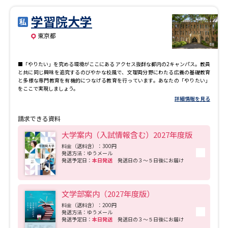
「ビジネスプログラム」の４つの領域と、ビジネススキルを獲得する「マネジメン
トプログラム」の４つの科目群を横断的に学びながら、理論と実践をバランスよく
学習院大学
学びます。 人々の暮らしや社会を思いやる、キリスト教精神に基づく愛をビジネス
に取り入れる視点も特色のひとつ。一人ひとりが自分らしい目標を見つけ、その実
現に向けて着実に歩んでいける環境を整えています。 ■芸術文化学群 「すべての学
東京都
びと経験は、「表現者」になるために。」 「演劇・ダンス」「音楽」「ビジュア
ル・アーツ」の世界で活躍するための専門性と幅広い感性を、時に専修を横断しな
がら高められる環境が特徴です。多彩に揃うマイナープログラムを合わせて学べ
■「やりたい」を究める環境がここにある アクセス抜群な都内の2キャンパス。教員
ば、将来の可能性がさらに広がります。 ■航空学群 「日本で唯一、航空学を専門的
と共に同じ興味を追究するのびやかな校風で、文理両分野にわたる広義の基礎教育
に学べる舞台。」 パイロット、航空管制、航空機管理、空港運営など、航空に関わ
と多様な専門教育を有機的につなげる教育を行っています。あなたの「やりたい」
る幅広い専門職を担うスペシャリストを育成しています。航空業界との強い連携を
をここで実現しましょう。
活かし、大手航空会社をはじめとする第一線で活躍する卒業生を数多く輩出してき
ました。就職活動を後押しする資格取得支援も充実しており、学生一人ひとりのキ
詳細情報を見る
ャリア形成を力強く支えます。
請求できる資料
大学案内（入試情報含む）2027年度版
料金（送料含）：300円
発送方法：ゆうメール
発送予定日：
本日発送
発送日の３～５日後にお届け
文学部案内（2027年度版）
料金（送料含）：200円
発送方法：ゆうメール
発送予定日：
本日発送
発送日の３～５日後にお届け