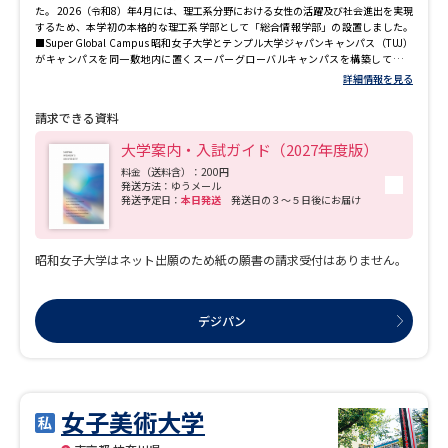
た。 2026（令和8）年4月には、理工系分野における女性の活躍及び社会進出を実現
するため、本学初の本格的な理工系学部として「総合情報学部」の設置しました。
■Super Global Campus 昭和女子大学とテンプル大学ジャパンキャンパス（TUJ）
がキャンパスを同一敷地内に置くスーパーグローバルキャンパスを構築していま
す。海外に渡航することなく日本にいながら米国大学に留学することができます。
詳細情報を見る
学生同士による交流も盛んで、様々な活動をTUJと共同で実施しており、活気あふれ
る環境となっています。 アメリカの学園都市であるボストンには、海外キャンパス
請求できる資料
「昭和ボストン」があります。国際学部・ビジネスデザイン学科の学生は、原則と
して全員が留学に参加します。語学力を磨き、文化に対する理解を養うことで、世界
大学案内・入試ガイド（2027年度版）
から日本を見つめ直す広い視野を培います。その他の学科の学生も、春期／秋期15
週間のボストンプログラムや、様々な短期プログラムに参加することができます。
料金（送料含）：200円
発送方法：ゆうメール
また、本学で3年間、協定校で2年間、計5年間学ぶこと本学と協定校の学位が取得で
発送予定日：
本日発送
発送日の３～５日後にお届け
きるダブルディグリー・プログラムがあります。 ■Project Based Learning 本学で
は、学修の成果を活かして社会とつながることを重視しています。プロジェクトの
中で他の学生や教員と議論し協働することで、専門知識を深めることができます。
学んだ知識を社会で実践し、机上の学問だけでは見えない課題に気づき、大学での
昭和女子大学はネット出願のため紙の願書の請求受付はありません。
新たな学修につなげることもできます。 プロジェクトには、学生が主体的に取り組
む様々なものがあります。学生自ら立ち上げたものもあれば、教員が投げかけたテ
ーマや、地域や企業のニーズに積極的に応えるために生まれたものもあります。学
生は講義や実習だけでは得られない体験を通し、専門知識やスキルを実践的な力に
デジパン
つなげていきます。 ■Career Design 2024年度卒業生の実就職率は96.0%。実就職
率においては女子大トップクラスで、高い実就職率を維持しています。 学生一人ひ
とりの個性を活かす教育で1年次から生き方・働き方を設計する力を身につけるキャ
リア教育を実施し、就職活動支援講座や経験豊富なキャリアカウンセラーによる個
別相談（オンラインまたは対面のどちらにも対応）や履歴書・エントリーシートを
中心に「ものを書く」ことに特化したライティングサポートなどきめ細かいサポー
女子美術大学
ト体制が整っています。また、社会で活躍する女性がメンター（助言者）として約
340名登録し、自分のロールモデルを選んで直接アドバイスを受けることができる社