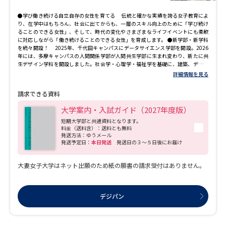
な人々とコミュニケーションしながら、その場を取り巻く状況を理解し、課題の解
決に取り組む。こうした経験が、一人ひとりの成長を促すのです。サービスラーニ
●学び働き続ける自立自存の女性を育てる 伝統と確かな実績を誇る女子教育によ
ングとは、「大学での授業」と「フィールドでの活動」を両輪にして動く学習のこ
り、在学中はもちろん、社会に出てからも、一層のスキル向上のために「学び続け
とです。大学とフィールドを往復することで、体験を伴った学習ができます。サービ
ることのできる女性」、そして、時代の変化やさまざまなライフイベントにも柔軟
スラーニングでは、「教室での学び」である学術的知識を「地域社会への貢献」に
に対応しながら「働き続けることのできる女性」を育成します。 ●新学部・新学科
活かし、地域が抱える課題を住民の方たちとともに解決していくことをめざしま
を続々開設！ 2025年、千代田キャンパスにデータサイエンス学部を開設。2026
す。 ★学群・学科 ■リベラルアーツ学群 「世界・社会との新しい出会いが、学んだ
年には、多摩キャンパスの人間関係学部が人間共生学部に生まれ変わり、新たに共
知識を実践力に変える。」 社会を形づくる多様な物事から、文化や自然科学、さま
生デザイン学科を開設しました。社会学・心理学・福祉学を基礎に、建築、デザイ
ざまな社会課題まで、まずは基礎を学びながら多彩なテーマに触れることで、視野
ン、経済など、さまざまな領域の知識を融合させた学びを展開します。2027年に
は大きく広がります。興味・関心に合わせて、人文・社会・自然・総合の４領域、
詳細情報を見る
は、社会情報学部社会情報学科環境情報学専攻が環境デザイン専攻に名称を変更し
合計32のプログラムから横断的に自由に選択する学びには、幅広い視野も、高度な
ます。
専門性も獲得できる、他にはない学習環境です。 ■グローバル・コミュニケーショ
請求できる資料
ン学群 「語学×専門分野を合わせて学び、世界につながるキャリアを実現。」
NEW!! トリリンガルトラック内で、学べる言語に「韓国語」が加わります。
大学案内・入試ガイド（2027年度版）
（2026年度入学者より） 英語・中国語・日本語・トリリンガル（韓国語）の４つの
短期大学部と共通資料となります。
言語トラックで、語学力とコミュニケーション能力を集中的に学習。２年次以降は
料金（送料含）：送料とも無料
外国語で開講される授業を通して多様な分野における専門性を獲得し、世界を舞台
発送方法：ゆうメール
に活躍する卒業後のキャリアにつなげます。 ■健康福祉学群 「すべての人の 豊か
発送予定日：
本日発送
発送日の３～５日後にお届け
な日々を かなえるために」 人々の暮らしに深く寄り添う「健康・スポーツ」「福
祉・心理」「保育」の３領域に、６つの専攻を設置。理論と実践の両方から、専門
的な知識とスキルを磨きます。 ■教育探究科学群 「教育学で磨かれる視点と分析力
大妻女子大学はネット出願のため紙の願書の請求受付はありません。
で、社会課題にしなやかに向き合う。」 人と人、人と社会の関係性を「教育学」を
通して学び、状況を正しく捉える視点と分析力を修得。教育・地域・企業でリーダ
ーシップを発揮し、人や組織をつなぎながら、社会課題や膨大な情報に的確に対応
できるファシリテーターをめざします。 ■ビジネスマネジメント学群 「実践で生き
デジパン
る知識とスキルを、バランスよく身に付ける。」 エアライン、観光、ホスピタリテ
ィ、エンターテイメント、ファッション、美容など、あらゆる業界で生きる知識や
スキルを、実践的なプログラムを通して修得。さまざまな業種への理解を深める