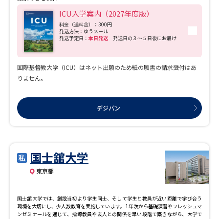
けます。
ICU入学案内（2027年度版）
料金（送料含）：300円
発送方法：ゆうメール
発送予定日：
本日発送
発送日の３～５日後にお届け
国際基督教大学（ICU）はネット出願のため紙の願書の請求受付はあ
りません。
デジパン
国士舘大学
東京都
国士舘大学では、創設当初より学生同士、そして学生と教員が近い距離で学び合う
環境を大切にし、少人数教育を実施しています。 1年次から基礎演習やフレッシュマ
ンゼミナールを通じて、指導教員や友人との関係を早い段階で築きながら、大学で