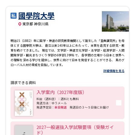
國學院大學
東京都 神奈川県
明治15（1882）年に国学・神道の研究教育機関として誕生した「皇典講究所」を母
体とする國學院大學は、 創立以来140年以上にわたって、本質を追究する研究・教
育を続けてきました。 現在では、文学部・神道文化学部・法学部・経済学部・人間
開発学部・観光まちづくり学部の6学部13学科で、 各学問の立場から日本と世界へ
の理解を深める学びを提供し、世界に向けて日本を発信することができる、 真のグ
ローバル人材の育成を目指しています。
詳細情報を見る
請求できる資料
入学案内（2027年度版）
料金（送料含）：送料とも無料
発送方法：ゆうメール
発送予定日：
本日発送
発送日の３～５日後にお届け
2027一般選抜入学試験要項（受験ガイ
ド）