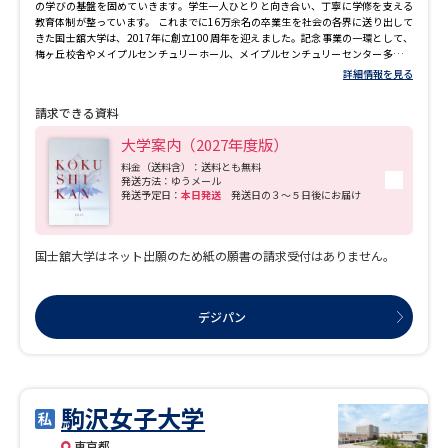
の学びの基盤を固めていきます。学生一人ひとりと向き合い、丁寧に学修を支える
教育体制が整っています。 これまでに16万余名の卒業生を社会の各界に送り出して
きた国士舘大学は、2017年に創立100周年を迎えました。記念事業の一環として、
梅ヶ丘校舎やメイプルセンチュリーホール、メイプルセンチュリーセンター多摩の
新築など、教育・研究環境の整備を進めてきました。 梅ヶ丘校舎には、国際会議に
詳細情報を見る
も対応可能な大教室や研究室のほか、スカイラウンジ（展望ラウンジ）などが整備
されています。また、法学系の学びに対応した模擬法廷教室も備え、専門分野の理
請求できる資料
解を深めるための学修環境が整っています。
大学案内（2027年度版）
料金（送料含）：送料とも無料
発送方法：ゆうメール
発送予定日：
本日発送
発送日の３～５日後にお届け
国士舘大学はネット出願のため紙の願書の請求受付はありません。
デジパン
駒沢女子大学
東京都