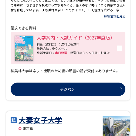
んだことを人々のために役立てる」という建学の精神のもと、本学では複雑な社会
の課題に、さまざまな視点から立ち向かえる、答えのない時代にこそ貢献できる人
材を育成しています。 ★桜美林大学「5つのポイント」 1. 可能性を広げる「学び」
のしくみ 桜美林大学には、人文・社会・自然の学問領域を超えて幅広く学びなが
詳細情報を見る
ら専門性を高める「リベラルアーツ系」と夢や目標に向かって専門知識を学びスキ
ルを身に付ける「プロフェッショナルアーツ系」の学群が合わせて7つあります。
請求できる資料
「学群制」は、特定の分野だけではなく、隣接した学問分野を集め、1つの学群で関
連する分野を横断的に学ぶことを可能にします。この広い学問分野を柔軟に結びつ
大学案内・入試ガイド（2027年度版）
け学ぶ制度が「メジャー・マイナー制度」です。一人ひとりの興味関心から「自分
の学び」をデザインすることを大切にしつつ、専門性を深めたり、広い視野を養う
料金（送料含）：送料とも無料
発送方法：ゆうメール
ことが可能です。 2. 4年間一貫のサポート体制 各種学習相談をはじめ、学生寮の
発送予定日：
本日発送
発送日の３～５日後にお届け
運営、国際学生の生活サポート、就職活動支援ボランティア、オープンキャンパス
でのイベント企画……桜美林大学には、教職員と学生が一体となって活動するコミ
ュニティがたくさんあります。「大人」から一方的に支援されるのではなく、教職
員、あるいは先輩・後輩やゼミ生と交流しながらさまざまなサポートが受けられま
桜美林大学はネット出願のため紙の願書の請求受付はありません。
す。大学と学生がともに支え合う体制が整備されているのです。 3. グローバル交流
桜美林大学は、学園創立時から積極的に海外から多くの留学生や教員、そして近
年では外国にルーツを持つ生徒も積極的に受け入れています。学内や留学先で自分
とは異なる文化・社会・習慣・考え方に接して「隣人に寄り添える心を持つ国際
デジパン
人」をめざします。ゆかりが深い中国をはじめ、アメリカや韓国、アジア、ヨーロッ
パ、オセアニア、そしてアフリカと、文字通り世界中から学生が集まる環境です。国
際学生数は計917名にのぼります。（2025年5月1日数値） 4. 留学・海外研修 桜
美林大学では、学びに合わせて多彩な留学・海外研修プログラムを用意していま
す。 多くの学生が在学中に1度は留学や海外研修を経験して視野を広げ、語学力を磨
き、学びをより深いものにしています。 5. サービスラーニング 桜美林大学が重視
大妻女子大学
しているのは、福祉、教育、芸術、ビジネスなどの現場で、体験的に学ぶこと。知
識を学ぶだけではなく、自分の行動に活かしていくこと、『学而事人（がくじじじ
東京都
ん）』の理念を自分の身体で学ぶことが大切だと考えています。実社会でさまざま