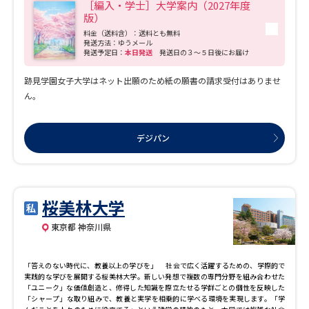
［編入・学士］大学案内（2027年度
版）
料金（送料含）：送料とも無料
発送方法：ゆうメール
発送予定日：
本日発送
発送日の３～５日後にお届け
跡見学園女子大学はネット出願のため紙の願書の請求受付はありませ
ん。
デジパン
桜美林大学
東京都 神奈川県
「答えのない時代に、教養以上の学びを」 社会で広く活躍するための、学際的で
実践的な学びを展開する桜美林大学。新しい発想で複数の専門分野を組み合わせた
「ユニーク」な価値創造と、修得した知識を際立たせる学群ごとの個性を反映した
「シャープ」な取り組みで、教養と実学を相乗的に学べる環境を実現します。「学