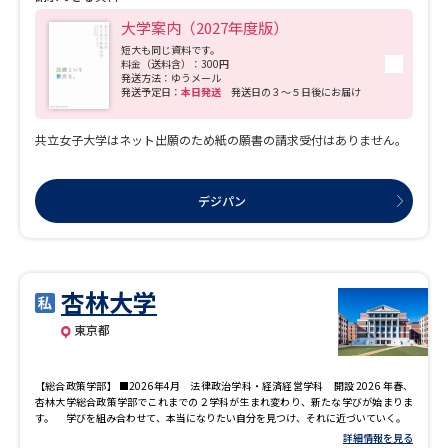
生同士や教員との交流を深め、自分を確立し、社会へと旅立つ女性を育んでいきま
す。
大学案内（2027年度版）
短大も同じ資料です。
料金（送料含）：300円
発送方法：ゆうメール
発送予定日：
本日発送
発送日の３～５日後にお届け
共立女子大学はネット出願のため紙の願書の請求受付はありません。
デジパン
杏林大学
東京都
【総合政策学部】 ■2026年4月 法律政治学科・経済経営学科 開設 2026 年春、
杏林大学総合政策学部でこれまでの２学科が生まれ変わり、新たな学びが始まりま
す。 学びを組み合わせて、本当になりたい自分を見つけ、それに近づいていく。
詳細情報を見る