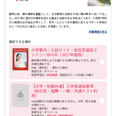
建学以来、禅の精神を基盤として、女子教育の伝統を大切に積み重ねてまいりまし
た。2027年に創立100周年を迎える歴史と伝統がある学校法人であり、5学部7学科
の小規模な女子総合大学として、学生一人ひとりを全面的に支えるサポート体制の
もと「のびのびと自立した女性」を育成しています。
詳細情報を見る
請求できる資料
大学案内・入試ガイド・総合型選抜エ
ントリーBOOK（2027年度版）
請求時の学年によりお届けする資料が異なります。短大
共通の資料です。
料金（送料含）：送料とも無料
発送方法：ゆうメール
発送予定日：
本日発送
発送日の３～５日後にお届け
【大学・短期共通】入学者選抜要項
（総合型・推薦・一般・共通テスト利
用）
web出願のため紙の願書はありません。大学・短大共通
の資料です。
料金（送料含）：送料とも無料
発送方法：ゆうメール
発送予定日：
9月10日【予約受付中】