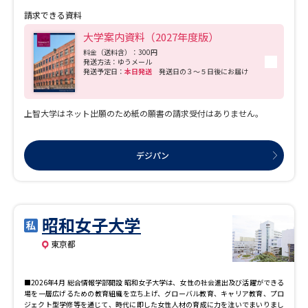
請求できる資料
大学案内資料（2027年度版）
料金（送料含）：300円
発送方法：ゆうメール
発送予定日：
本日発送
発送日の３～５日後にお届け
上智大学はネット出願のため紙の願書の請求受付はありません。
デジパン
昭和女子大学
東京都
■2026年4月 総合情報学部開設 昭和女子大学は、女性の社会進出及び活躍ができる
場を一層広げるための教育組織を立ち上げ、グローバル教育、キャリア教育、プロ
ジェクト型学修等を通じて、時代に即した女性人材の育成に力を注いでまいりまし