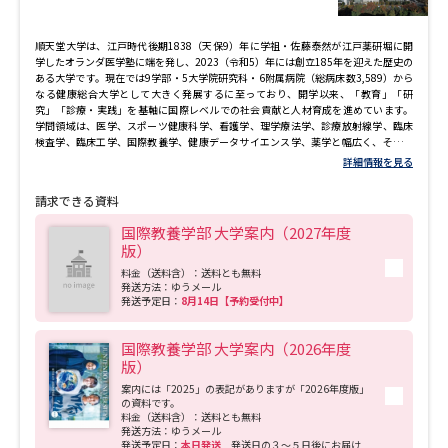
順天堂大学は、江戸時代後期1838（天保9）年に学祖・佐藤泰然が江戸薬研堀に開
学したオランダ医学塾に端を発し、2023（令和5）年には創立185年を迎えた歴史の
ある大学です。現在では9学部・5大学院研究科・6附属病院（総病床数3,589）から
なる健康総合大学として大きく発展するに至っており、開学以来、「教育」「研
究」「診療・実践」を基軸に国際レベルでの社会貢献と人材育成を進めています。
学問領域は、医学、スポーツ健康科学、看護学、理学療法学、診療放射線学、臨床
検査学、臨床工学、国際教養学、健康データサイエンス学、薬学と幅広く、それぞ
れの領域の理論と実践を学ぶことにより、高度な専門知識とスキルを身につけた人
詳細情報を見る
材を数多く世に輩出しています。 順天堂大学は、「仁」の心と「不断前進」の姿勢
に加え、「三無主義」を掲げて社会と真摯に向き合い、全人的な見地から人々の健
請求できる資料
康と医療の未来を支えていきます。
国際教養学部 大学案内（2027年度
版）
料金（送料含）：送料とも無料
発送方法：ゆうメール
発送予定日：
8月14日【予約受付中】
国際教養学部 大学案内（2026年度
版）
案内には「2025」の表記がありますが「2026年度版」
の資料です。
料金（送料含）：送料とも無料
発送方法：ゆうメール
発送予定日：
本日発送
発送日の３～５日後にお届け