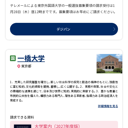
受験準備
資料検索
テレメールによる東京外国語大学の一般選抜募集要項の請求受付は1
月28日（木）昼12時までです。募集要項はお早めにご請求ください。
志望校・出願校を調べる
デジパン
併願校選び
受験スケジュールを立てよう
先輩が入学を決めた理由
テレメール全国一斉進学調査
一橋大学
東京都
新生活お役立ちガイド
1．充実した研究基盤を確立し､新しい社会科学の探究と創造の精神のもとに､独創性
に富む知的､文化的資産を開発､蓄積し､広く公開する｡ 2．実務や政策､社会や文化と
の積極的な連携を通じて､日本及び世界に知的､実践的に貢献する｡ 3．豊かな教養と
学問発見
学問検索
市民的公共性を備えた､構想力ある専門人､理性ある革新者､指導力ある政治経済人を
育成する｡
詳細情報を見る
大学で学びたい学問発見
請求できる資料
大学案内（2027年度版）