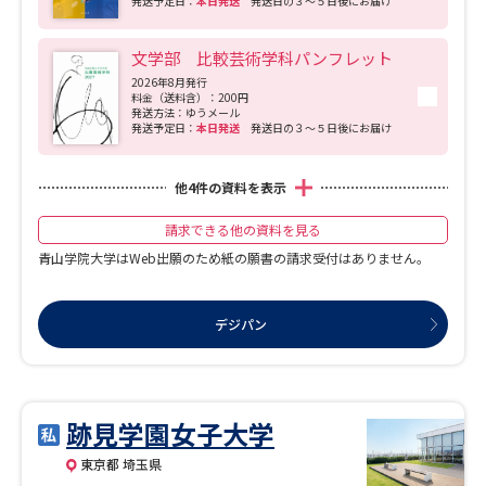
発送予定日：
本日発送
発送日の３～５日後にお届け
文学部 比較芸術学科パンフレット
2026年8月発行
料金（送料含）：200円
発送方法：ゆうメール
発送予定日：
本日発送
発送日の３～５日後にお届け
他
4
件の資料を表示
請求できる他の資料を見る
青山学院大学はWeb出願のため紙の願書の請求受付はありません｡
デジパン
跡見学園女子大学
東京都 埼玉県