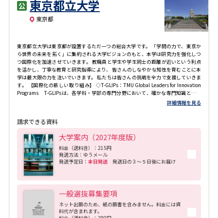
東京都立大学
東京都
東京都立大学は東京都が設置するただ一つの総合大学です。 「学問の力で、東京か
ら世界の未来を拓く」に集約される大学ビジョンのもと、本学は研究力を強化しつ
つ国際化を加速させていきます。 教職員と学生や学生同士の距離が近いという利点
を活かし、丁寧な教育と研究指導により、 皆さんのしなやかな知性を育むことに本
学は最大限の力を注いでいきます。 私たちは皆さんの挑戦を全力で支援していきま
す。 【国際化の新しい取り組み】 ◇T-GLIPs：TMU Global Leaders for Innovation
Programs T-GLIPsは、各学科・学部の専門分野において、確かな専門知識と幅広
い国際的視野を有する人材を育成するため、英語のみで履修し学位を取得するプロ
詳細情報を見る
グラムです。2027年度に都市環境学部の4学科で導入し、他の学部・学科へ順次拡
大予定です。 ◇共創学部 GLIDe : Faculty of Global Innovation and Development
請求できる資料
幅広い学問領域の知を集合させた新たな学びを通して、持続可能な都市の実現や
地球規模の課題解決に挑むソーシャルイノベーション人材を育成します。 ※2028年
大学案内（2027年度版）
４月開設予定 (構想中)。本事業は現在計画中の段階であり、今後変更が生じる可能
性があります。
料金（送料含）：215円
発送方法：ゆうメール
発送予定日：
本日発送
発送日の３～５日後にお届け
一般選抜募集要項
ネット出願のため、紙の願書を含みません。料金には資
料代が含まれます。
料金（送料含）：280円