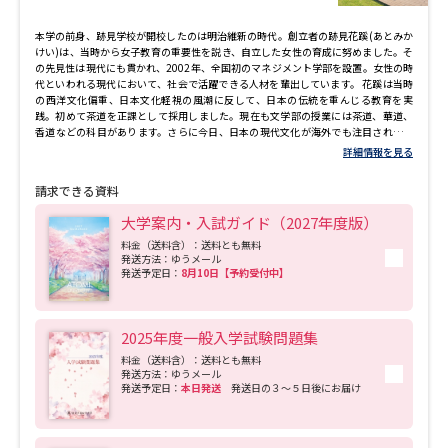
本学の前身、跡見学校が開校したのは明治維新の時代。創立者の跡見花蹊(あとみか
けい)は、当時から女子教育の重要性を説き、自立した女性の育成に努めました。そ
の先見性は現代にも貫かれ、2002年、全国初のマネジメント学部を設置。女性の時
代といわれる現代において、社会で活躍できる人材を輩出しています。 花蹊は当時
の西洋文化偏重、日本文化軽視の風潮に反して、日本の伝統を重んじる教育を実
践。初めて茶道を正課として採用しました。現在も文学部の授業には茶道、華道、
香道などの科目があります。さらに今日、日本の現代文化が海外でも注目されてい
ることから、2010年には現代文化表現学科を設置し、日本の現代カルチャーを学問
詳細情報を見る
的に追究しています。また2015年4月には新しい観光や、コミュニティを”デザイ
ン”する力を学ぶ観光コミュニティ学部が設置されました。 そして2018年4月には心
請求できる資料
理学部 臨床心理学科が開設され、現在は4学部5学科体制になりました。 このよう
に時代を超えて受け継がれる伝統を背景に、「実践力をそなえた教養人」「品性あ
大学案内・入試ガイド（2027年度版）
る社会人」「自律し自立した女性」を育成しています。
料金（送料含）：送料とも無料
発送方法：ゆうメール
発送予定日：
8月10日【予約受付中】
2025年度一般入学試験問題集
料金（送料含）：送料とも無料
発送方法：ゆうメール
発送予定日：
本日発送
発送日の３～５日後にお届け