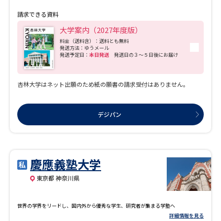
請求できる資料
大学案内（2027年度版）
料金（送料含）：送料とも無料
発送方法：ゆうメール
発送予定日：
本日発送
発送日の３～５日後にお届け
杏林大学はネット出願のため紙の願書の請求受付はありません。
デジパン
慶應義塾大学
東京都 神奈川県
世界の学界をリードし、国内外から優秀な学生、研究者が集まる学塾へ
詳細情報を見る