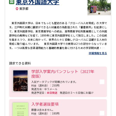
東京外国語大学
専門学校の資料請求
大学院の資料請求
東京都
大学入学共通テスト「受験案
留学・進学関連、塾・予備校
内」の請求
東京外国語大学は、日本でもっとも歴史のある「グローバル人材育成」の大学で
大学入学共通テスト「受験上の
す。江戸時代末期に翻訳ができる人材養成の為創設された「蕃書調所」を起源とし
高等学校卒業程度認定試験
配慮案内」の請求
て、東京外国語学校、東京商業学校への統合、高等商業学校附属機関としての外国
語学校の再興などを経て、1899年に東京外国語学校として独立しました。この伝統
を踏まえつつ、未来に向かって、世界の人々と協働しグローバルに活躍する人材の
幼稚園教員資格認定試験
小学校教員資格認定試験
育成に取り組んでいます。 東京外国語大学での教育は2つの部分からなっていま
す。一つは高度な言語運用能力と基礎的教養を身に付けるための学部間共通・世界
教養プログラム、もう一つは学部ごとの専門教育です。 世界教養プログラムで
詳細情報を見る
高等学校（情報）教員資格認定
は、本学の学びの中核となる言語能力・地域理解力・教養力を身に付けます。言語
試験
文化学部と国際社会学部では、全世界をカバーする世界15地域28言語のうち、一つ
請求できる資料
の地域・一つの言語を選んで専門的に学びます。国際日本学部では、世界の視点か
ら英語と日本語で日本を学びます。また自分の専攻する言語以外にも様々な言語を
学部入学案内パンフレット（2027年
学ぶことができます。その数は80言語を超え、日本では本学でしか学べない言語も
度版）
多数含まれています。更に、教養系の諸科目により、グローバル化時代を生きるた
大学研究
大学検索
めに必要な基礎的教養を身につけていきます。 一方、学部ごとの専門教育は、言
入試データブックが同梱されています。
語文化学部では世界を学ぶための言語学、言語教育学、文学、哲学・宗教学、文化
料金（送料含）：250円
発送方法：ゆうメール
学など、国際社会学部では、地域研究、歴史学、国際関係、経済・政治学などを学
発送予定日：
本日発送
発送日の３～５日後にお届け
びます。国際日本学部では、世界からの留学生とともに日本の政治・経済・社会、
日本文学・文化、日本語学、日本語教育学を多面的・総合的に学びます。 世界を
大学で学べる内容や特徴を調べる
学ぶ東京外国語大学の学生にとって、留学は非常に重要です。本学では1,2年次の短
入学者選抜要項
期海外留学、3,4年次の長期留学を中心に、多様な留学プログラムが用意されていま
願書は含みません。
国際・グローバルに強い大学特
す。また本学にはショートビジットや長期交換留学先として67か国・地域 184機関
新増設大学・学部・学科特集
料金（送料含）：180円
に上る協定校があります。4年で卒業が可能な交換留学だけでなく、国連見学などの
集