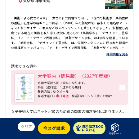
東京都 神奈川県
会人メンター制度を行っています。
「美術による女性の自立」「女性の社会的地位の向上」「専門の技術家・美術教師
の養成」を建学の精神として明治33（1900）年の創設以来、数多くの著名なアーテ
ィストやデザイナー、教員などのスペシャリストを輩出してきました。 多様化し高
度化する現在の美術を取り巻く状況に対応した「美術学科」「デザイン・工芸学
科」「アート・デザイン表現学科」「共創デザイン学科」の4学科を設置していま
す。「美術学科」「デザイン・工芸学科」は、公園やスタジアムに囲まれた緑豊か
な相模原キャンパスで、「アート・デザイン表現学科」「共創デザイン学科」は新
宿まで地下鉄で4駅の都心に近い杉並キャンパスで学んでいます。 各学科の中では異
詳細情報を見る
なる専門領域を横断的に、フレキシブルに学ぶことが可能です。4年間で、専門性を
持ちながらも幅広い知識と技術、発想力を身につけ、芸術を社会の中で活かせる人
請求できる資料
材を育成しています。
大学案内（簡易版）（2027年度版）
短期大学部も同じ資料になります。
料金（送料含）：送料とも無料
発送方法：ゆうメール
発送予定日：
本日発送
発送日の３～５日後にお届け
女子美術大学はネット出願のため紙の願書の請求受付はありません。
クリア
資料請求BOX
今スグ請求
に入れる
デジパン
資料請求BOX