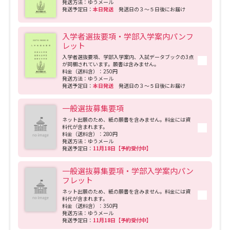
発送方法：ゆうメール
スタディツアー科目なども充実。多くの学生が参加しています。
発送予定日：
本日発送
発送日の３～５日後にお届け
データサイエンス特集
奨学金・特待生制度特集
入学者選抜要項・学部入学案内パンフ
レット
デジタルパンフレット
進路の３択
入学者選抜要項、学部入学案内、入試データブックの3点
が同梱されています。願書は含みません。
料金（送料含）：250円
新学年スタート号特集ページ
新学年スタート号特集ページ
発送方法：ゆうメール
（高3生用）
（高2生用）
発送予定日：
本日発送
発送日の３～５日後にお届け
SELFBRAND特集ページ
一般選抜募集要項
ネット出願のため、紙の願書を含みません。料金には資
料代が含まれます。
オープンキャンパスなどを調べる
料金（送料含）：280円
発送方法：ゆうメール
発送予定日：
11月18日【予約受付中】
オープンキャンパス検索
実施プログラムから探す
一般選抜募集要項・学部入学案内パン
フレット
来場型・Web型イベント特集
夢ナビライブ
ネット出願のため、紙の願書を含みません。料金には資
料代が含まれます。
料金（送料含）：350円
発送方法：ゆうメール
発送予定日：
11月18日【予約受付中】