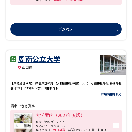
デジパン
周南公立大学
山口県
【経済経営学部】 経済経営学科 【人間健康科学部】 スポーツ健康科学科 看護学科
福祉学科 【情報科学部】 情報科学科
詳細情報を見る
請求できる資料
大学案内（2027年度版）
料金（送料含）：215円
発送方法：ゆうメール
発送予定日：
本日発送
発送日の３～５日後にお届け