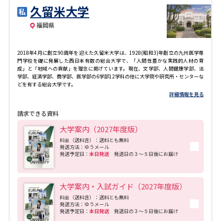
久留米大学
福岡県
2018年4月に創立90周年を迎えた久留米大学は、1928(昭和3)年創立の九州医学専
門学校を礎に発展した西日本有数の総合大学で、「人間性豊かな実践的人材の育
成」と「地域への貢献」を理念に掲げています。現在、文学部、人間健康学部、法
学部、経済学部、商学部、医学部の6学部12学科の他に大学院や研究所・センターな
どを有する総合大学です。
詳細情報を見る
請求できる資料
大学案内（2027年度版）
料金（送料含）：送料とも無料
発送方法：ゆうメール
発送予定日：
本日発送
発送日の３～５日後にお届け
大学案内・入試ガイド（2027年度版）
料金（送料含）：送料とも無料
発送方法：ゆうメール
発送予定日：
本日発送
発送日の３～５日後にお届け