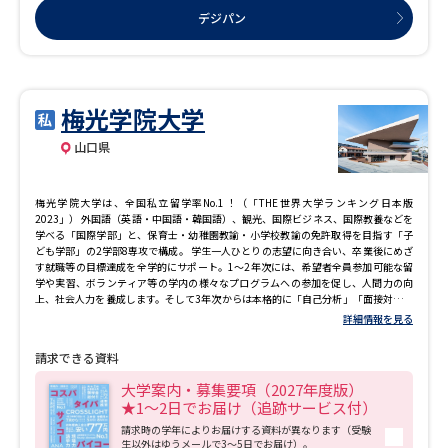
デジパン
梅光学院大学
山口県
梅光学院大学は、全国私立留学率No.1！（「THE世界大学ランキング日本版
2023」） 外国語（英語・中国語・韓国語）、観光、国際ビジネス、国際教養などを
学べる「国際学部」と、保育士・幼稚園教諭・小学校教諭の免許取得を目指す「子
ども学部」の2学部8専攻で構成。 学生一人ひとりの志望に向き合い、卒業後にめざ
す就職等の目標達成を全学的にサポート。1～2年次には、希望者全員参加可能な留
学や実習、ボランティア等の学内の様々なプログラムへの参加を促し、人間力の向
上、社会人力を養成します。そして3年次からは本格的に「自己分析」「面接対策」
「グループディスカッション対策」「SPI対策」等の独自の就活対策講座を開催し、
詳細情報を見る
就活に向けて集中的かつ丁寧に、一人ひとりの夢の実現に向けてバックアップ。さ
らに難関といわれている航空業界への就職をサポートする「ANAエアラインスクー
請求できる資料
ル」や教員採用試験対策講座など充実したキャリア支援の結果、就職率は19年連続
90％以上（2026年3月卒業生 就職希望者ベース）と、高い実績を誇ります。
大学案内・募集要項（2027年度版）
★1～2日でお届け（追跡サービス付）
請求時の学年によりお届けする資料が異なります（受験
生以外はゆうメールで3～5日でお届け）。