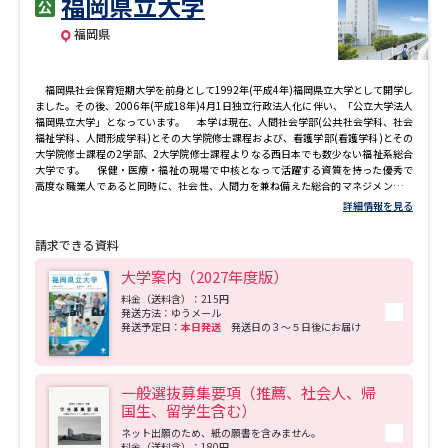
福岡県立大学
福岡県
福岡県社会保育短期大学を前身として1992年(平成4年)福岡県立大学として開学し
ました。その後、2006年(平成18年)4月1日独立行政法人化に伴い、「公立大学法人
福岡県立大学」となっています。 本学は現在、人間社会学部(公共社会学科、社会
福祉学科、人間形成学科)とその大学院修士課程および、看護学部(看護学科)とその
大学院修士課程の2学部、2大学院修士課程よりなる西日本でも数少ない福祉系総合
大学です。 保健・医療・福祉の現場で中核となって活躍する資質を持った優秀で
高度な職業人であると同時に、社会性、人間力を兼ね備えた総合的マネジメントが
できる人材を育成するため、両学部の連携により相互に学部・学科の専門分野を学
詳細情報を見る
ぶことができる教育プログラムを充実させています。これにより、現場においても
他の専門職種と協働して問題解決に取り組むことの出来る優秀な社会福祉士、精神
請求できる資料
保健福祉士、看護師、助産師、保健師、養護教諭、高校教諭、幼稚園教諭、保育士
などの育成をめざしています。
大学案内（2027年度版）
料金（送料含）：215円
発送方法：ゆうメール
発送予定日：
本日発送
発送日の３～５日後にお届け
一般選抜募集要項（推薦、社会人、帰
国生、留学生含む）
ネット出願のため、紙の願書を含みません。
料金（送料含）：180円