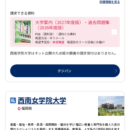
詳細情報を見る
請求できる資料
大学案内（2027年度版）・過去問題集
（2026年度版）
料金（送料含）：送料とも無料
発送方法：ゆうメール
発送予定日：
本日発送
発送日の３～５日後にお届け
西南学院大学はネット出願のため紙の願書の請求受付はありません。
デジパン
西南女学院大学
福岡県
看護・福祉・教育・英語・国際関係・観光を学び 幅広い教養と専門性を備えた各分
野のスペシャリストを育成します 医療福祉系、教育系、人文系の2学部4学科を有す