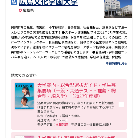
広島文化学園大学
専門学校の資料請求
大学院の資料請求
広島県
大学入学共通テスト「受験案
留学・進学関連、塾・予備校
内」の請求
保健体育の先生、看護師、小学校教諭、音楽教諭、社会福祉士、演奏家など学生一
大学入学共通テスト「受験上の
人ひとりの夢の実現を応援します！ ●スポーツ健康福祉学科 2022年3月卒業の第1
高等学校卒業程度認定試験
配慮案内」の請求
期生から5年連続で公立学校教員採用試験( 保健体育)に合格しました。その他に、ス
ポーツインストラクター、社会福祉事業団など、目標とする企業や団体への就職を
決めています。健康を柱にスポーツと福祉を学び、スポーツ指導の現場、病院や公
幼稚園教員資格認定試験
小学校教員資格認定試験
共団体のシーシャルワーカーとしての活躍をめざします。 ●看護学科 学科開設から
27年目を迎え、2700人以上の卒業生が病院や医療機関、学校の保健室、保健所など
で活躍しています。6つのキャリア形成コースで、10年・20年先も活躍するための
詳細情報を見る
高等学校（情報）教員資格認定
免許・スキルを身に付けます。選択コースにより、 ■看護師＋保健師＋養護教諭
試験
二種 ■看護師＋養護教諭一種 ■看護師＋高校教諭( 看護) と複数の免許が取得可
請求できる資料
能。また、救急看護、認知症看護、精神保健看護の専門性の高い人材を養成しま
す。 ●子ども教育学科 子どもの教育・保育、特別支援を学び、子どもに関わるプロ
大学案内・総合型選抜ガイド・学生募
を育成。座学だけでなく、小学校/ 幼稚園/ 保育所/ 特別支援学校で実習を行うなど実
集要項（一般・共通テスト・推薦・総
践的な学びを重視します。小学校教員採用試験では15年連続で累計159名の合格者
大学研究
大学検索
合型・編入学）（2027年度版）
を輩出しています。魅力は、小学校や教育委員会などの現場経験が豊かなスタッフ
による430回もの対策講座。採用試験を突破する力を養います。 ●音楽学科 クラシ
短期大学と共通の資料です。ネット出願のため紙の願書
ックからポピュラー、伝統音楽、DTMまで幅広く学び、音楽を奏でる喜びと優れた
は含まれません。請求時の学年によりお届けする資料が
演奏技術、音楽理論を身に付けます。主科/副科を合わせて最大で17の楽器を学び、
異なります。
料金（送料含）：送料とも無料
地域の音楽ニーズを理解して地域社会に貢献する演奏家や、専門知識豊富な音楽教
大学で学べる内容や特徴を調べる
発送方法：ゆうメール
師・音楽療法士を育てます。
発送予定日：
本日発送
発送日の３～５日後にお届け
国際・グローバルに強い大学特
新増設大学・学部・学科特集
集
入学者選抜試験問題集（令和6年/令和