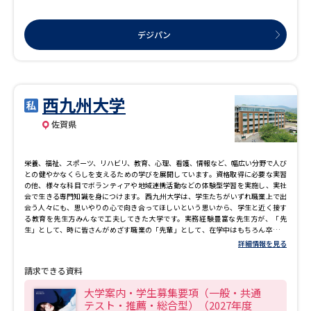
デジパン
西九州大学
佐賀県
栄養、福祉、スポーツ、リハビリ、教育、心理、看護、情報など、幅広い分野で人び
との健やかなくらしを支えるための学びを展開しています。資格取得に必要な実習
の他、様々な科目でボランティアや地域連携活動などの体験型学習を実施し、実社
会で生きる専門知識を身につけます。 西九州大学は、学生たちがいずれ職業上で出
会う人々にも、思いやりの心で向き合ってほしいという思いから、学生と近く接す
る教育を先生方みんなで工夫してきた大学です。実務経験豊富な先生方が、「先
生」として、時に皆さんがめざす職業の「先輩」として、在学中はもちろん卒業後
もサポートします。 苦手科目があっても、勉強についていけるか不安でも、大丈
詳細情報を見る
夫！！西九州大学は、面倒見の良さに自信あり！！
請求できる資料
大学案内・学生募集要項（一般・共通
テスト・推薦・総合型）（2027年度