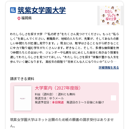
筑紫女学園大学
福岡県
わたしらしさを探す大学 「“私の好き”をたくさん見つけてください。もっと“私ら
しく”を楽しんでください。教職員が、地域の人たちが、先輩が、そしてあなたの新
しい仲間たちが応援し見守ります。」 筑女には、勉学はさることながら好きなこと
に全力で取り組む学生がたくさんいます。好きなこと、そして、多様な価値観を持
つ仲間たちとの出会いや、ジェンダーや仏教をはじめとした自分と向き合う授業を
通してわたしらしさを見つけてほしい。“わたしらしさを探す”体験が豊かな人生を
歩んでいく礎になります。 高校生の段階で“将来どんな人になりたいか”という質問
に答えられなくても大丈夫。筑女での4年間でその答えを見つけてください。教職
詳細情報を見る
員、地域の人たち、先輩や仲間たちがさまざまな形で“わたしらしさを探す“サポー
トをします。
請求できる資料
大学案内（2027年度版）
料金（送料含）：送料とも無料
発送方法：ゆうメール
発送予定日：
本日発送
発送日の３～５日後にお届け
筑紫女学園大学はネット出願のため紙の願書の請求受付はありませ
ん。