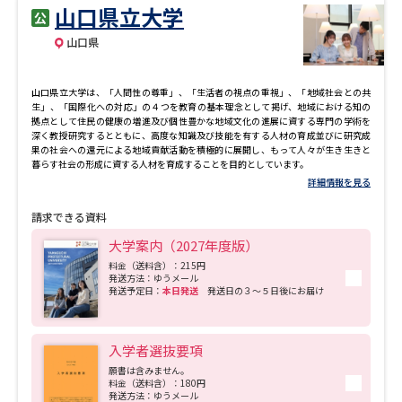
山口県立大学
山口県
山口県立大学は、「人間性の尊重」、「生活者の視点の重視」、「地域社会との共
生」、「国際化への対応」の４つを教育の基本理念として掲げ、地域における知の
拠点として住民の健康の増進及び個性豊かな地域文化の進展に資する専門の学術を
深く教授研究するとともに、高度な知識及び技能を有する人材の育成並びに研究成
果の社会への還元による地域貢献活動を積極的に展開し、もって人々が生き生きと
暮らす社会の形成に資する人材を育成することを目的としています。
詳細情報を見る
請求できる資料
大学案内（2027年度版）
料金（送料含）：215円
発送方法：ゆうメール
発送予定日：
本日発送
発送日の３～５日後にお届け
入学者選抜要項
願書は含みません。
料金（送料含）：180円
発送方法：ゆうメール