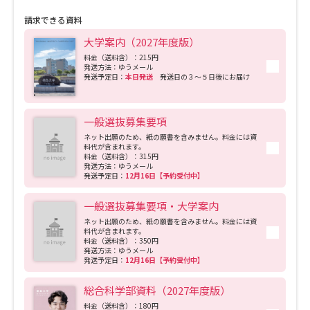
更し、徳島大学全体の大学院の名称を「教育部」から「研究科」に統一しました。
専門分野の垣根を越えた新たな融合研究を今後より一層展開していきます。 ま
請求できる資料
た、教員組織としては、大学院社会産業理工学研究部と大学院医歯薬学研究部があ
ります。さらに、世界最先端の医科学系の研究を行っている先端酵素学研究所、光
大学案内（2027年度版）
で世界を救うイノベーションを起こす研究を実施するポストLEDフォトニクス研究所
(pLED)、生命科学系の研究を推進するバイオイノベーション研究所(BIRC)、最先端
料金（送料含）：215円
発送方法：ゆうメール
の医療をリードする大学病院、組織対組織の産学連携とスタートアップを組織的に
発送予定日：
本日発送
発送日の３～５日後にお届け
産み出す大学産業院があります。 理系に強みを持つ大学ですが、文系には総合
科学部があります。この構成が徳島大学の特徴であり、これまでに多くの優秀な人
材を育成してきました。 徳島大学では、全学一体となって教育・研究に取り組む
ために、研究クラスターや教育クラスターと名付けた協働体制を構築しています。
一般選抜募集要項
また、地域の皆様との連携強化のために、人と地域共創センターを設置し、企業な
どとの連携のために、研究支援・産官学連携センターや大学産業院を設置していま
ネット出願のため、紙の願書を含みません。料金には資
す。さらに、新たな外部資金を獲得するために、「クラウドファンディング：
料代が含まれます。
OTSUCLE（おつくる）」や大学発スタートアップへの投資組合を運営する株式会社
料金（送料含）：315円
発送方法：ゆうメール
産学連携キャピタル(AIAC)などにより、起業に繋がる研究などへの支援も行われて
発送予定日：
12月16日【予約受付中】
います。これらは他大学等との連携も可能です。 地域から世界を救う産業を創生
できることは、大学院工学研究科修士課程を修了し、2014年のノーベル物理学賞受
賞者となった中村修二教授（カリフォルニア大学サンタバーバラ校 (UCSB) 材料物性
一般選抜募集要項・大学案内
工学科）や日亜化学工業株式会社により実証されています。この伝統を引き継いで
ネット出願のため、紙の願書を含みません。料金には資
いけるよう設置したpLEDは、徳島県と協働し、内閣府の事業である「地方大学・地
料代が含まれます。
域産業創生事業」の中心的な存在として、「光」をキーワードに新規産業の創生に
料金（送料含）：350円
向けて研究を行っています。さらに、国立研究開発法人科学技術振興機構（JST）の
発送方法：ゆうメール
事業である「共創の場形成支援プロジェクト」にも採択され、自治体・企業・大学
発送予定日：
12月16日【予約受付中】
などが共創して地方創生に資する取組を行っております。 ■各種国家試験合格率(令
和6年度) 医師免許 合格率96.4％ 管理栄養士免許 合格率95.7％ 看護師免許 合格率
総合科学部資料（2027年度版）
100.0% 保健師免許 合格率100.0％ 診療放射線技師免許 合格率81.1% 臨床検査技師
免許 合格率76.5% 歯科医師免許 合格率80.0% 歯科衛生士免許 合格率100.0% 社会福
料金（送料含）：180円