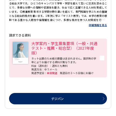
る総合大学です。 ひとつのキャンパスで学年・学部を超えて互いに交流を深めるこ
とで、多様な分野への理解や協調性を磨き、社会で広く活躍できる人材を育成して
います。 ◎教養教育 専攻する学問分野の違いを超えて、専門知識を学ぶための基礎
となる総合的視点を養います。 1年次に学ぶ「キリスト教学」では、本学の教育の根
幹である豊かな人間性や倫理観を身につけ、多様な視点を持つ人材育成を行いま
す。 女性の社会進出をテーマに「女性と健康」や「キャリア形成支援」では、ジェ
詳細情報を見る
ンダーをめぐる諸問題や数々のライフイベントに向け、自身のキャリアを主体的に
計画し実現するための知識を学びます。 ◎専門教育 学科の専門分野の知識を学び、
請求できる資料
演習や実習を行いながらプロフェッショナルになるための実践力を養います。
大学案内・学生募集要項（一般・共通
テスト・推薦・総合型）（2027年度
版）
ネット出願のため紙の願書は含まれません。請求時の学
年によりお届けする資料が異なります。
料金（送料含）：送料とも無料
発送方法：ゆうメール
発送予定日：
本日発送
発送日の３～５日後にお届け
デジパン