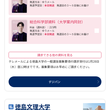
祉士免許 合格率100.0% 薬剤師 合格率84.2% ■就職支援・キャリア教育支援 キャ
発送方法：ゆうメール
リア支援室では、学生のみなさんの就職活動がスムーズに進むように、就職活動本
発送予定日：
本日発送
発送日の３～５日後にお届け
番へ向けての準備をお手伝いします。就職活動が終了するまで、情報提供やガイダ
ンスの開催、個別相談など、様々な面でサポートしています。
総合科学部資料（大学案内同封）
料金（送料含）：215円
発送方法：ゆうメール
発送予定日：
本日発送
発送日の３～５日後にお届け
請求できる他の資料を見る
テレメールによる徳島大学の一般選抜募集要項の請求受付は1月28日
（木）昼12時までです。募集要項はお早めにご請求ください。
デジパン
徳島文理大学