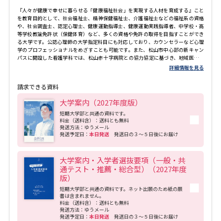
『人々が健康で幸せに暮らせる「健康福祉社会」を実現する人材を育成する』こと
を教育目的として、社会福祉士、精神保健福祉士、介護福祉士などの福祉系の資格
や、社会調査士、認定心理士、健康運動指導士、健康運動実践指導者、中学校・高
等学校教諭免許状（保健体育）など、多くの資格や免許の取得を目指すことができ
る大学です。公認心理師の大学指定科目にも対応しており、カウンセラーなど心理
学のプロフェッショナルをめざすことも可能です。また、松山市中心部の新キャン
パスに開設した看護学科では、松山赤十字病院との協力協定に基づき、地域医療に
貢献する看護師、保健師を養成します。
詳細情報を見る
請求できる資料
大学案内（2027年度版）
短期大学部と共通の資料です。
料金（送料含）：送料とも無料
発送方法：ゆうメール
発送予定日：
本日発送
発送日の３～５日後にお届け
大学案内・入学者選抜要項（一般・共
通テスト・推薦・総合型）（2027年度
版）
短期大学部と共通の資料です。ネット出願のため紙の願
書は含まれません。
料金（送料含）：送料とも無料
発送方法：ゆうメール
発送予定日：
本日発送
発送日の３～５日後にお届け