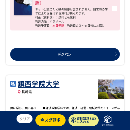
版）
ネット出願のため紙の願書は含まれません。請求時の学
年によりお届けする資料が異なります。
料金（送料含）：送料とも無料
発送方法：ゆうメール
発送予定日：
本日発送
発送日の３～５日後にお届け
デジパン
鎮西学院大学
長崎県
共に学び、共に喜ぶ ■経済政策学科では、経済・経営・地域政策の3コースがあ
ります。専門的な知識の習得はもちろん、国内外でのインターンシップや留学、観
光、地域活性化の現場を数多く体験することで、問題解決能力やコミュニケーショ
クリア
資料請求BOX
今スグ請求
に入れる
ン能力などを身に付け、実社会で即戦力として活躍できる人材を育成します。 ■社
資料請求BOX
会福祉学科では、希望する将来の進路に応じて、医療福祉・社会福祉・精神保健福