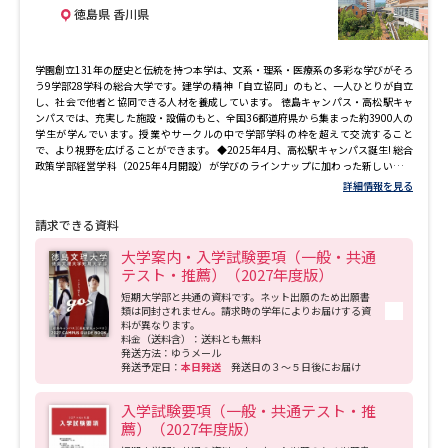
徳島県 香川県
学園創立131年の歴史と伝統を持つ本学は、文系・理系・医療系の多彩な学びがそろ
う9学部28学科の総合大学です。建学の精神「自立協同」のもと、一人ひとりが自立
し、社会で他者と協同できる人材を養成しています。 徳島キャンパス・高松駅キャ
ンパスでは、充実した施設・設備のもと、全国36都道府県から集まった約3900人の
学生が学んでいます。授業やサークルの中で学部学科の枠を超えて交流すること
で、より視野を広げることができます。 ◆2025年4月、高松駅キャンパス誕生! 総合
政策学部経営学科（2025年4月開設）が学びのラインナップに加わった新しいキャ
ンパスが、JR高松駅横でスタートしました。 地上18階地下1階からなり、ひとつの
詳細情報を見る
建物に大学施設を集結させた「都市型キャンパス」で、駅から徒歩2分、岡山・徳
島・愛媛からも通える好アクセス。周辺には高松駅ビルや中四国最大級メインアリ
請求できる資料
ーナを備えた新県立体育館など、活気あふれるエリアです！
大学案内・入学試験要項（一般・共通
テスト・推薦）（2027年度版）
短期大学部と共通の資料です。ネット出願のため出願書
類は同封されません。請求時の学年によりお届けする資
料が異なります。
料金（送料含）：送料とも無料
発送方法：ゆうメール
発送予定日：
本日発送
発送日の３～５日後にお届け
入学試験要項（一般・共通テスト・推
薦）（2027年度版）