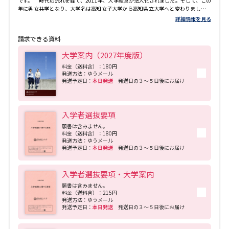
です。 時代の流れを経て、2011年、大学経営が法人化されました。そして、この
年に男女共学となり、大学名は高知女子大学から高知県立大学へと変わりました。
さらに、2015年、高知工科大学との法人統合を行い、1つの法人のもとで２つの
詳細情報を見る
大学の経営が行われるようになりました。 【特長】 高知県立大学は、自らの学び
を自分で切り開いていきながら、同時に他者を尊重する姿勢を大事にし、地域社会
請求できる資料
が直面する課題を解決することに貢献できる人材の育成と研究活動を行っていま
す。 私たちは、今後さらに変化していくと予測される人口構成、高度化する科学
大学案内（2027年度版）
技術、人々の活動や物・情報の流れのグローバル化の中で、様々な社会のニーズに
応え、未来を拓く実践力を育てていく大学、新たな知を創り出していく大学、地域
料金（送料含）：180円
発送方法：ゆうメール
と共に育ち地域に育てられる大学を目指しています。 【学部紹介】 ◎文化学部[永国
発送予定日：
本日発送
発送日の３～５日後にお届け
寺キャンパス] 文化学部では、言語、文学、地域、観光、法律といった対象を「文
化」という切り口から考察していきます。座学にとどまらず、学外に出て、現地での
実践活動を通して学びを深めていきます。また、少人数で徹底的なディスカッショ
ンを通して進んでいく授業が多く採り入れられています。 また、夜間の課程もあ
入学者選抜要項
り、４年間で学士号を取得するカリキュラムが組まれています。 ◎看護学部[池キャ
ンパス] 看護学部は、日本で最初に四年制の養成課程をスタートさせた長い歴史の
願書は含みません。
ある学部です。その伝統を絶え間なく受け継ぎ、優れた研究をバックグラウンドと
料金（送料含）：180円
した確実で高度な実践力の養成が行われています。 ◎社会福祉学部[池キャンパス]
発送方法：ゆうメール
発送予定日：
本日発送
発送日の３～５日後にお届け
社会福祉学部の大きな特徴は、社会福祉士、精神保健福祉士、そして介護福祉士
の３つの国家試験受験資格が得られることです。西日本では、これら３資格に対応
したカリキュラムを持っている国公立大学は少なく、本学の大きな特徴の一つとい
えます。 ◎健康栄養学部[池キャンパス] 健康栄養学部は、本学の創設時までさか
入学者選抜要項・大学案内
のぼる歴史のある学部です。主として管理栄養士の国家試験受験資格取得を支援す
願書は含みません。
るカリキュラムを展開しています。１学年40人の少人数で実践的な教育が行われて
料金（送料含）：215円
いるのが本学部の特色です。西日本の国公立大学では同系統の学部がそれほど多く
発送方法：ゆうメール
ないということもあり、幅広いエリアから学生が集まり学んでいるという点も特色
発送予定日：
本日発送
発送日の３～５日後にお届け
です。