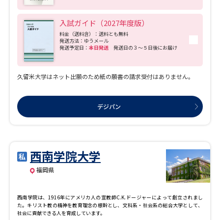
入試ガイド（2027年度版）
料金（送料含）：送料とも無料
発送方法：ゆうメール
発送予定日：
本日発送
発送日の３～５日後にお届け
久留米大学はネット出願のため紙の願書の請求受付はありません。
デジパン
西南学院大学
福岡県
西南学院は、1916年にアメリカ人の宣教師C.K.ドージャーによって創立されまし
た。キリスト教の精神を教育理念の根幹とし、文科系・社会系の総合大学として、
社会に貢献できる人を育成しています。