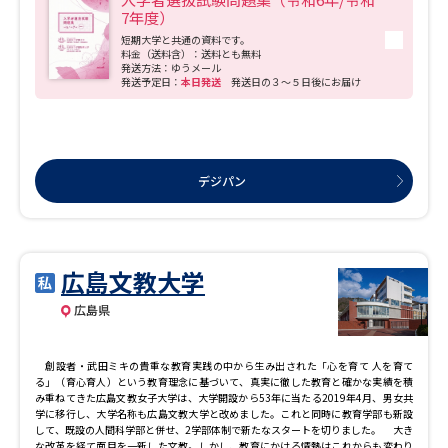
7年度）
データサイエンス特集
短期大学と共通の資料です。
奨学金・特待生制度特集
料金（送料含）：送料とも無料
発送方法：ゆうメール
発送予定日：
本日発送
発送日の３～５日後にお届け
デジタルパンフレット
進路の３択
新学年スタート号特集ページ
新学年スタート号特集ページ
（高3生用）
（高2生用）
デジパン
SELFBRAND特集ページ
オープンキャンパスなどを調べる
広島文教大学
広島県
オープンキャンパス検索
実施プログラムから探す
来場型・Web型イベント特集
夢ナビライブ
創設者・武田ミキの貴重な教育実践の中から生み出された「心を育て 人を育て
る」（育心育人）という教育理念に基づいて、真実に徹した教育と確かな実績を積
み重ねてきた広島文教女子大学は、大学開設から53年に当たる2019年4月、男女共
学に移行し、大学名称も広島文教大学と改めました。これと同時に教育学部も新設
して、既設の人間科学部と併せ、2学部体制で新たなスタートを切りました。 大き
な改革を経て面目を一新した文教。しかし、教育にかける情熱はこれからも変わり