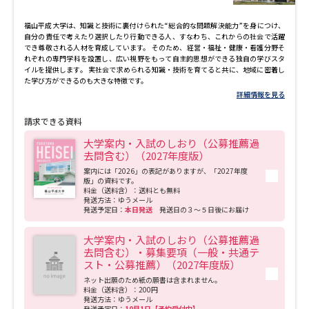
学問のミニ講義「夢ナビ講義」
学問分野解説
対策や留学など、学生の英語学修をサポート。学内留学の環境で「使える英語」が
身につきます。 ◇教育学部棟 実際の教室を再現した模擬授業・保育室、教職課程
福山平成大学は、知識と技術に裏付けられた“総合的な問題解決能力”を身につけ、
専用学修室を配置。さらに、教職関係の資料スペースも設置し、教員採用試験対策
自分の責任で考えたり選択したり行動できる人、すなわち、これからの社会で活躍
学問の教科書
夢ナビライブ
や実践力の強化に最適な学修環境を確保しました。 ◇女子学生寮「淳風寮」（定員
でき尊敬される人材を育成しています。 そのため、経営・福祉・健康・看護分野そ
あり） 安価な家賃で遠方からの学生・保護者を経済サポート。全室家具付きで、
れぞれの専門学科を設置し、広い視野をもって自主的思想ができる独自の学びスタ
入 寮時は生活用品の持込みだけで生活がスタートできます。
イルを提供します。 実社会で求められる知識・技術を育てると共に、地域に密着し
ユーザーサポート
た学び方ができるのも大きな特徴です。
詳細情報を見る
Ｑ＆Ａ よくあるご質問
大学進学IDについて
請求できる資料
大学案内・入試のしおり（公募推薦過
資料の料金の
去問含む）（2027年度版）
受付内容・発送状況の確認
お支払いについて
案内には「2026」の表記がありますが、「2027年度
版」の資料です。
テレメール
料金（送料含）：送料とも無料
個人情報取扱規定
お支払いサイト
発送方法：ゆうメール
発送予定日：
本日発送
発送日の３～５日後にお届け
テレメール進学カタログ
特定商取引表記
訂正のご案内
大学案内・入試のしおり（公募推薦過
去問含む）・募集要項（一般・共通テ
スト・公募推薦）（2027年度版）
ネット出願のため紙の願書は含まれません。
料金（送料含）：200円
発送方法：ゆうメール
発送予定日：
10月1日【予約受付中】