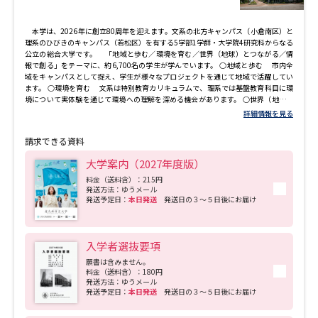
本学は、2026年に創立80周年を迎えます。文系の北方キャンパス（小倉南区）と
理系のひびきのキャンパス（若松区）を有する5学部1学群・大学院4研究科からなる
公立の総合大学です。 「地域と歩む／環境を育む／世界（地球）とつながる／情
報で創る」をテーマに、約6,700名の学生が学んでいます。 ○地域と歩む 市内全
域をキャンパスとして捉え、学生が様々なプロジェクトを通じて地域で活躍してい
ます。 ○環境を育む 文系は特別教育カリキュラムで、理系では基盤教育科目に環
境について実体験を通じて環境への理解を深める機会があります。 ○世界（地球）
とつながる 公立大学ならではの少人数クラスによる語学教育や海外30大学と留学
詳細情報を見る
協定を結び、盛んな国際交流を行っています。グローバルな感覚を育みながら、コ
ミュニケーション能力や課題発見・解決力といった実践的な能力を身につけること
請求できる資料
ができます。 ○情報で創る 2027年4月新設の情報イノベーション学部は、これか
らのデジタル社会をリードし、「新しい」を生み出す人材育成を目標としていま
大学案内（2027年度版）
す。
料金（送料含）：215円
発送方法：ゆうメール
発送予定日：
本日発送
発送日の３～５日後にお届け
入学者選抜要項
願書は含みません。
料金（送料含）：180円
発送方法：ゆうメール
発送予定日：
本日発送
発送日の３～５日後にお届け