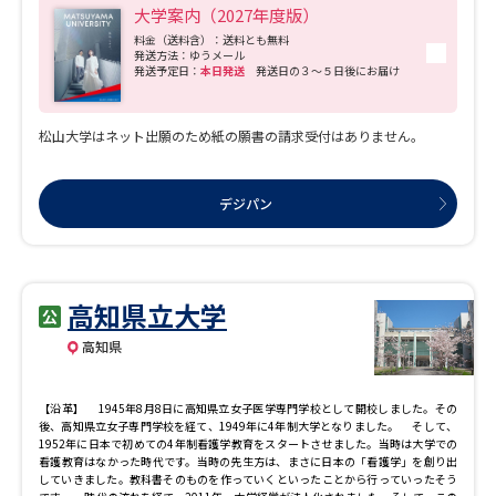
大学案内（2027年度版）
料金（送料含）：送料とも無料
発送方法：ゆうメール
発送予定日：
本日発送
発送日の３～５日後にお届け
松山大学はネット出願のため紙の願書の請求受付はありません。
デジパン
高知県立大学
高知県
【沿革】 1945年8月8日に高知県立女子医学専門学校として開校しました。その
後、高知県立女子専門学校を経て、1949年に4年制大学となりました。 そして、
1952年に日本で初めての4年制看護学教育をスタートさせました。当時は大学での
看護教育はなかった時代です。当時の先生方は、まさに日本の「看護学」を創り出
していきました。教科書そのものを作っていくといったことから行っていったそう