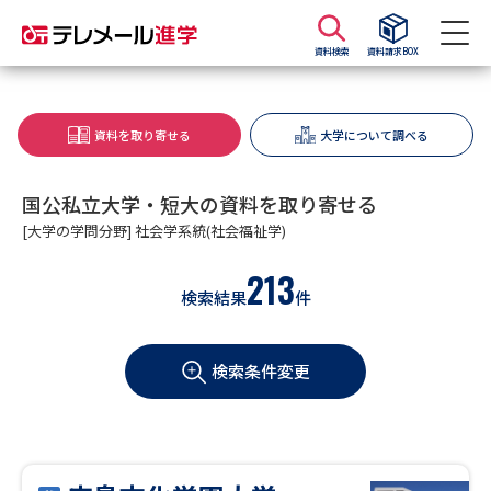
資料検索
資料請求BOX
資料請求
資料検索
資料を取り寄せる
大学について調べる
大学・短大の資料種類から請求
国公私立大学・短大の資料を取り寄せる
[大学の学問分野] 社会学系統(社会福祉学)
大学パンフ
学部・学科パンフ
213
検索結果
件
総合型選抜・学校推薦型選抜 募
大学入学共通テスト利用選抜の
集要項＆願書
募集要項＆願書
検索条件変更
過去問題集
大学・短大以外の資料から請求