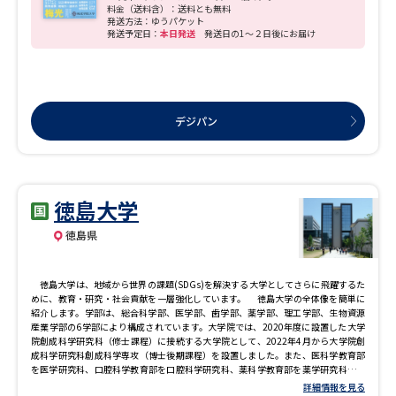
料金（送料含）：送料とも無料
発送方法：ゆうパケット
発送予定日：
本日発送
発送日の1～２日後にお届け
デジパン
徳島大学
徳島県
徳島大学は、地域から世界の課題(SDGs)を解決する大学としてさらに飛躍するた
めに、教育・研究・社会貢献を一層強化しています。 徳島大学の全体像を簡単に
紹介します。学部は、総合科学部、医学部、歯学部、薬学部、理工学部、生物資源
産業学部の6学部により構成されています。大学院では、2020年度に設置した大学
院創成科学研究科（修士課程）に接続する大学院として、2022年4月から大学院創
成科学研究科創成科学専攻（博士後期課程）を設置しました。また、医科学教育部
を医学研究科、口腔科学教育部を口腔科学研究科、薬科学教育部を薬学研究科、栄
養生命科学教育部を医科栄養学研究科、保健科学教育部を保健科学研究科に名称変
詳細情報を見る