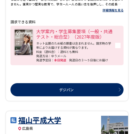
受験準備
資料検索
ません。誠実かつ堅実な教育で、学生一人一人の高い志を後押しし、その成長を支
えながら、地域と共に歩んでゆきます。新たな一歩を踏み出した広島文教大学にご
詳細情報を見る
期待ください。 ◆設置学科 ・教育学科／「英語教育」「教科・校種を越えた連携教
育」「インクルーシブ教育」「ICT教育」などの学修に加え、国語・算数などの各教
請求できる資料
志望校・出願校を調べる
科・領域ごとの「探究科目ゼミ」を配置。また、高い英語力や国際的視野を身につ
けるための支援（留学）も充実。社会ニーズ、教育環境の変化に対応できる教育者
大学案内・学生募集要項（一般・共通
を養成します。 ・人間福祉学科／社会福祉・精神保健福祉・介護福祉・保育の領域
テスト・総合型）（2027年度版）
を幅広く学修し、確かな専門性と実践力を備えた福祉のスペシャリストを育成しま
併願校選び
受験スケジュールを立てよう
す。 ・心理学科／「公認心理師」に対応したカリキュラムで「心の専門家」を育成
ネット出願のため紙の願書は含まれません。請求時の学
します。大学院進学で専門職もめざせます。 ・人間栄養学科／「食」を通して、
年によりお届けする資料が異なります。
料金（送料含）：送料とも無料
人々の健康づくりに貢献できる人間性豊かな管理栄養士を養成します。 ・グローバ
先輩が入学を決めた理由
テレメール全国一斉進学調査
発送方法：ゆうメール
ルコミュニケーション学科／ビジネスや観光などの現場で求められる専門性と英語
発送予定日：
本日発送
発送日の３～５日後にお届け
力、異文化に対する理解力を身につけた人材を育成します。 ◆取得できる主な資
格・免許 幼稚園教諭、小学校教諭、中学校・高等学校教諭（国・英）、栄養教諭、
保育士、社会福祉士、精神保健福祉士、介護福祉士、公認心理師※、管理栄養士、
新生活お役立ちガイド
栄養士、司書など ※所定科目修了必須 ◆実績・評価 ◇令和7年度学校教員採用
試験合格実績 ※2025.3.6本学集計 ・公立小学校教員 合格者89人（現役生78人・
卒業生11人） ・公立中学校高等学校教員 合格者8人（現役生4人・卒業生4人） ・公
デジパン
立幼稚園教諭／保育士 合格者12人（現役生12人） 【合格地域】■広島 ■島根 ■
鳥取 ■山口 ■愛媛 ■高知 ■福岡 ■佐賀 ■熊本 ■大分 ■沖縄など ◇国家試験合格実
学問発見
学問検索
績 ■社会福祉士国家試験 合格者累計321人 （人間福祉学科1～22期生新卒合格者累
計） 22期生受験合格率68.4％ ■精神保健福祉士国家試験 合格者累計 128人 （人間
福祉学科1～22期生新卒合格者累計） 22期生受験合格率89.5％ ■介護福祉士国家試
験 合格者累計 54人 （人間福祉学科15～22期生新卒合格者累計） 22期生受験合格率
福山平成大学
大学で学びたい学問発見
100％ ※4年連続 合格率100% ■管理栄養士国家試験 合格者累計 886人 （人間栄
養学科1～20期生新卒合格者累計） 過去10年間(10～20期生)合格率 平均81.4％ ◆
広島県
キャンパス情報 ◇BECC（Bunkyo English Communication Center） 中・四国地
区最大級の英語学修専用施設。外国人教員など専任スタッフが授業に加え、TOEIC