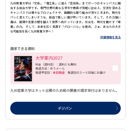
九州産業大学は「文系」「理工系」に加え「芸術系」までが一つのキャンパスに融
合する総合大学です。 専門分野の異なる学生や教員が気軽に出会え、交流を深める
キャンパスでは様々なプロジェクトや、画期的な取り組みが次々と生まれ、時代を
パッと変えてしまいそうな、自由で新しい風が吹いています。 そして、その力強い
風は、国境や言葉の壁を越えて世界へ向かっています。 社会を、時代を動かす「産
業」の力。 そして、未来を広く見渡す「グローバル」な視点。 さぁ、あなたの大き
な可能性を拓く九州産業大学へ！
詳細情報を見る
請求できる資料
大学案内2027
料金（送料含）：送料とも無料
発送方法：ゆうメール
発送予定日：
本日発送
発送日の３～５日後にお届け
九州産業大学はネット出願のため紙の願書の請求受付はありません。
デジパン