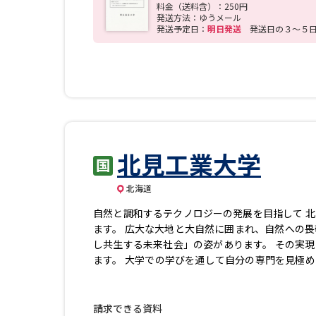
料金（送料含）：250円
発送方法：ゆうメール
発送予定日：
明日発送
発送日の３～５
北見工業大学
北海道
―――自然と調和するテクノロジーの発展を目指して
ます。 広大な大地と大自然に囲まれ、自然への
し共生する未来社会」の姿があります。 その実
ます。 ―――大学での学びを通して自分の専門を見極め
ムは、学問への興味を徐々に高めながら、自分の専
部共通の基礎的なカリキュラムを学びます。直接
ス」「機械・エネルギー」「社会基盤・環境」「
請求できる資料