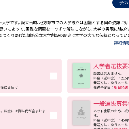
デジ
大学です｡ 設立当時､地方都市での大学設立は困難とする国の姿勢に対
思いによって､困難な問題を一つずつ解決しながら､大学の実現に結び
力でつくりあげた釧路公立大学創設の歴史は本学の大切な伝統となってい
詳細情
入学者選抜要
願書は含みません。
料金（送料含）：215
発送方法：ゆうメール
日後にお届け
発送予定日：
明日発
一般選抜募集
ん。料金には資料代が含まれま
ネット出願のため、紙
す。
料金（送料含）：450
発送方法：ゆうメール