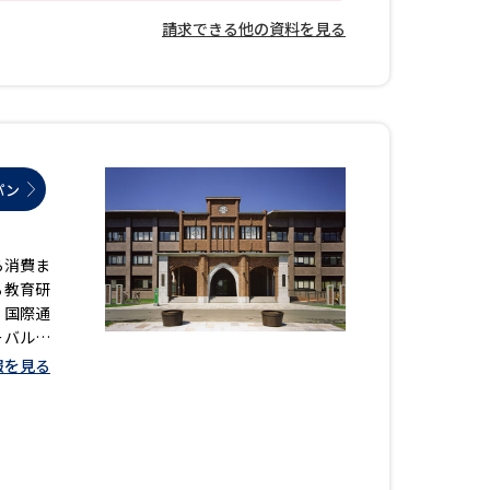
請求できる他の資料を見る
べる
ムから探す
ライブ
パン
ら消費ま
資料検索
る教育研
、国際通
ーバル社
 2．世
報を見る
会のニー
う
先輩が入学を決めた理由
役立ちガイド