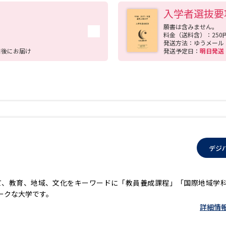
専門基礎科目を基盤にして、各自の専門性を磨くための応用発展科目群
入学者選抜要
食品、宇宙などに関連する9つのユニット（下記参照）から一つを選択
野が融合したマネジメント工学などのユニットもあり、学問への興味に
願書は含みません。
料金（送料含）：250
のユニットの科目を履修することで、学びの幅を広げることが可能です
発送方法：ゆうメール
日後にお届け
発送予定日：
明日発
デジ
て、教育、地域、文化をキーワードに「教員養成課程」「国際地域学
ークな大学です。
詳細情