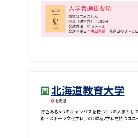
門科目を学ぶことになります。 2年次で学んだ
入学者選抜要項
ト）を3年次に設定します。環境、半導体、雪氷、
次の卒業研究を通して学びを深めます。複数の分
願書は含みません。
料金（送料含）：180円
軟なカリキュラムが編成されています。また、他
発送方法：ゆうメール
発送予定日：
明日発送
発送日の３～５
北海道教育大学
北海道
特色ある5つのキャンパスを持つ1つの大学とし
術・スポーツ文化学科」の1課程2学科を持つユニ