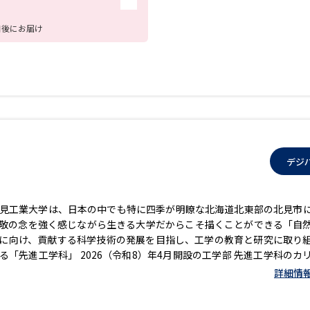
日後にお届け
学問発見
大学で学びたい学問発見
学問のミニ講義「夢ナビ講義」
学問分
デジ
ユーザーサポート
――― 北見工業大学は、日本の中でも特に四季が明瞭な北海道北東部の北見市
畏敬の念を強く感じながら生きる大学だからこそ描くことができる「自
Ｑ＆Ａ よくあるご質問
大学進学IDにつ
現に向け、貢献する科学技術の発展を目指し、工学の教育と研究に取り
資料の料金の
お支払いについて
受付内容
る「先進工学科」――― 2026（令和8）年4月開設の工学部 先進工学科のカ
門分野を見極めることができるように設計されています。 1年次では
詳細情
個人情報取扱規定
特定商取引表記
お
教員から話を聞き、実際に自分で見て、2年次からは、「情報エレク
受験情報リンク
応用化学・生物」の4つの専門分野から希望の分野を選択し、工学の軸