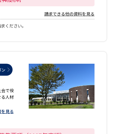
日【予約受付中】
請求できる他の資料を見る
請求ください。
パン
社会で役
せる人材
報を見る