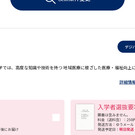
大学入学共通テスト「受験案内」の請求
大学入学共通テスト「受験上の配慮案内
幼稚園教員資格認定試験
小学校教員資
高等学校（情報）教員資格認定試験
デジ
大学研究
科大学では、高度な知識や技術を持つ 地域医療に根ざした医療・福祉向上
詳細情
大学で学べる内容や特徴を調
新増設大学・学部・学科特集
国際・グ
入学者選抜要
データサイエンス特集
奨学金・特待生
願書は含みません。
進路の３択
新学年スタート号特集ペー
料金（送料含）：250
発送方法：ゆうメール
日後にお届け
発送予定日：
明日発
新学年スタート号特集ページ（高2生用