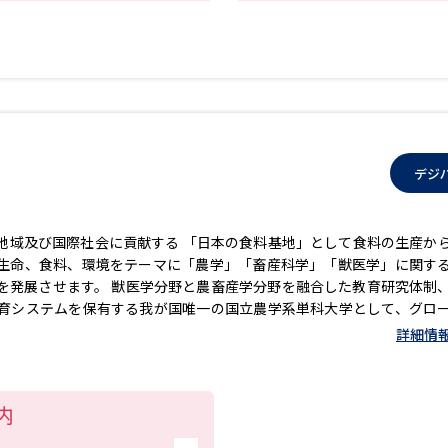
SELFBRAND特集ページ
オープンキャンパスなどを調
オープンキャンパス検索
実施プログラ
来場型・Web型イベント特集
夢ナビ
デジ
地域及び国際社会に貢献する 「日本の食料基地」として食料の生産か
受験準備
生命、食料、環境をテーマに「農学」「畜産科学」「獣医学」に関す
を発展させます。 獣医学分野と農畜産学分野を融合した教育研究体制
育システムを保有する我が国唯一の国立農学系単科大学として、グロ
志望校・出願校を調べる
し、以下の取組を重点的に推進します。 1．欧米水準の教育課程の構築
詳細情
流 3．国際安全衛生基準適応の実習環境による人材育成 4．企業等社
併願校選び
受験スケジュールを立てよ
テレメール全国一斉進学調査
新生活お
内