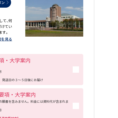
パン
して､何
付けてい
ます｡
報を見る
項・大学案内
円
送
発送日の３～５日後にお届け
要項・大学案内
の願書を含みません。料金には資料代が含まれま
円