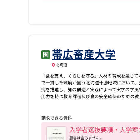
帯広畜産大学
北海道
「食を支え、くらしを守る」人材の育成を通じて
で一貫した環境が揃う北海道十勝地域において、
究を推進し、知の創造と実践によって実学の学風
用力を持つ教育課程及び食の安全確保のための教
会の要請に即した農学系人材を育成することを目指
界トップレベル大学等との国際共同研究及び教育交
ズに即した共同研究・人材育成
請求できる資料
入学者選抜要項・大学案
願書は含みません。