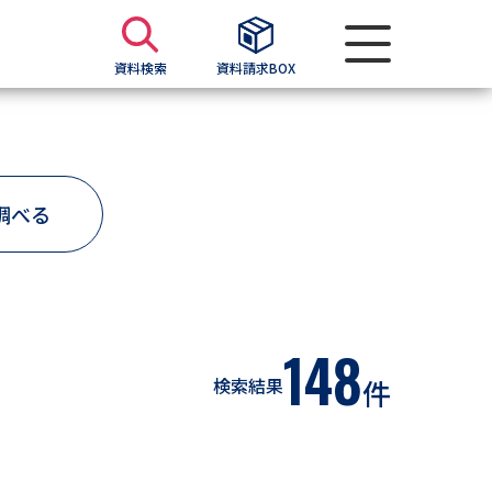
資料検索
資料請求BOX
資料検索
調べる
求
願書
＆願書
過去問題集
148
検索結果
件
求
留学・進学関連、塾・予備校