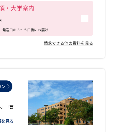
（ユニッ
項・大学案内
し、4年
応じた柔
円
。
送
発送日の３～５日後にお届け
請求できる他の資料を見る
パン
科」「芸
報を見る