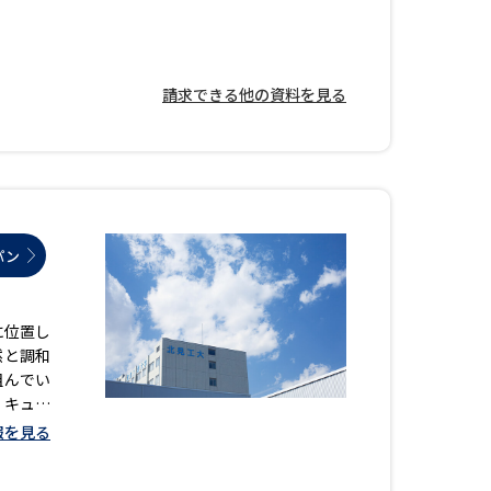
学問検索
請求できる他の資料を見る
野解説
学問の教科書
夢ナビライブ
パン
に位置し
然と調和
いて
このサイトについて
組んでい
・発送状況の確認
テレメール
お支払いサイト
リキュラ
全員が学
報を見る
問合せ先
テレメール進学カタログ
訂正のご案内
トロニク
となる専