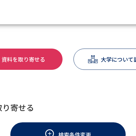
資料請求
資料を取り寄せる
大学について
大学・短大の資料種類から請
大学パンフ
学部・学科パンフ
総合型選抜・学校推薦型選抜 募集要項＆
大学入学共通テスト利用選抜の募集要項
取り寄せる
大学・短大以外の資料から請
専門学校の資料請求
大学院の資料請求
検索条件変更