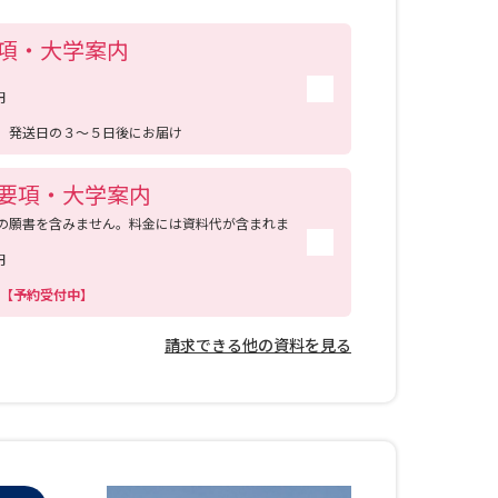
項・大学案内
円
送
発送日の３～５日後にお届け
要項・大学案内
の願書を含みません。料金には資料代が含まれま
円
0日【予約受付中】
請求できる他の資料を見る