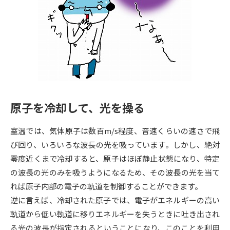
専門学校の資料請求
大学院の資料請求
大学入学共通テスト「受験案
留学・進学関連、塾・予備校
内」の請求
大学入学共通テスト「受験上の
高等学校卒業程度認定試験
配慮案内」の請求
幼稚園教員資格認定試験
小学校教員資格認定試験
原子を冷却して、光を操る
高等学校（情報）教員資格認定
試験
室温では、気体原子は数百m/s程度、音速くらいの速さで飛
び回り、いろいろな波長の光を吸っています。しかし、絶対
大学研究
大学検索
零度近くまで冷却すると、原子はほぼ静止状態になり、特定
の波長の光のみを吸うようになるため、その波長の光を当て
れば原子内部の電子の軌道を制御することができます。
大学で学べる内容や特徴を調べる
逆に言えば、冷却された原子では、電子がエネルギーの高い
軌道から低い軌道に移りエネルギーを失うときに吐き出され
国際・グローバルに強い大学特
新増設大学・学部・学科特集
る光の波長が指定されるということになり、このことを利用
集