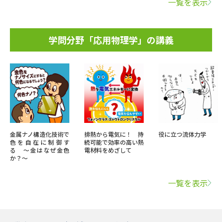
一覧を表示
学問分野「応用物理学」の講義
金属ナノ構造化技術で
排熱から電気に！ 持
役に立つ流体力学
色を自在に制御す
続可能で効率の高い熱
る 〜金はなぜ金色
電材料をめざして
か？〜
一覧を表示