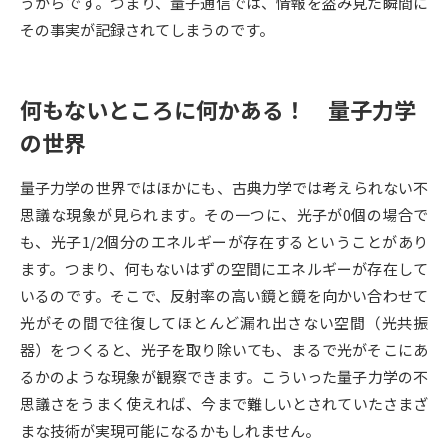
受験準備
資料検索
うからです。つまり、量子通信では、情報を盗み見た瞬間に
その事実が記録されてしまうのです。
志望校・出願校を調べる
何もないところに何かある！ 量子力学
併願校選び
受験スケジュールを立てよう
の世界
先輩が入学を決めた理由
量子力学の世界ではほかにも、古典力学では考えられない不
テレメール全国一斉進学調査
思議な現象が見られます。その一つに、光子が0個の場合で
も、光子1/2個分のエネルギーが存在するということがあり
新生活お役立ちガイド
ます。つまり、何もないはずの空間にエネルギーが存在して
いるのです。そこで、反射率の高い鏡と鏡を向かい合わせて
学問発見
学問検索
光がその間で往復してほとんど漏れ出さない空間（光共振
器）をつくると、光子を取り除いても、まるで光がそこにあ
るかのような現象が観察できます。こういった量子力学の不
大学で学びたい学問発見
思議さをうまく使えれば、今まで難しいとされていたさまざ
まな技術が実現可能になるかもしれません。