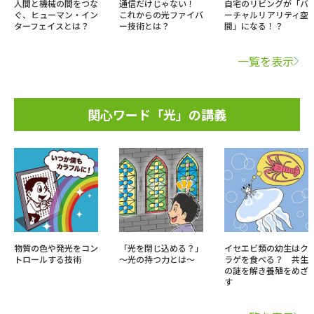
人間と機械の間をつな
通信だけじゃない！
自宅のリビングが「バ
ぐ、ヒューマン・イン
これからの光ファイバ
ーチャルリアリティ空
ターフェイスとは？
ー技術とは？
間」になる！？
一覧を表示
関心ワード「光」の講義
物質の色や発光をコン
「光を閉じ込める？」
イセエビ類の幼生はク
トロールする技術
～光の持つ力とは～
ラゲを食べる？ 共生
の謎を解き養殖をめざ
す