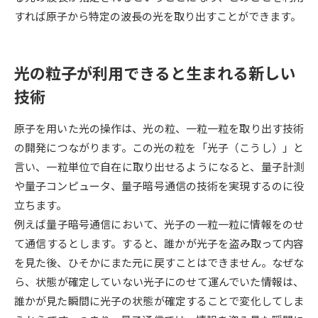
すれば原子から特定の波長の光を取り出すことができます。
データサイエンス特集
奨学金・特待生制度特集
光の粒子が利用できると生まれる新しい
デジタルパンフレット
進路の３択
技術
新学年スタート号特集ページ
新学年スタート号特集ページ
（高3生用）
（高2生用）
原子を用いた光の操作は、光の粒、一粒一粒を取り出す技術
SELFBRAND特集ページ
の開発につながります。この光の粒を「光子（こうし）」と
言い、一粒単位で自在に取り出せるようになると、量子計測
オープンキャンパスなどを調べる
や量子コンピュータ、量子暗号通信の技術を実現するのに役
立ちます。
オープンキャンパス検索
実施プログラムから探す
例えば量子暗号通信において、光子の一粒一粒に情報をのせ
て通信するとします。すると、誰かが光子を盗み取って内容
来場型・Web型イベント特集
夢ナビライブ
を見た後、ひそかにまた元に戻すことはできません。なぜな
ら、状態が確定していない光子にのせて運んでいた情報は、
誰かが見た瞬間に光子の状態が確定することで変化してしま