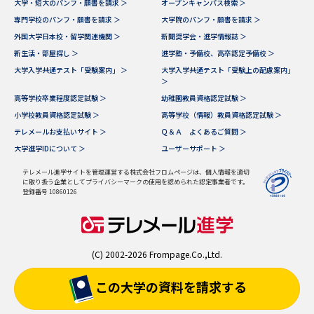
大学・短大のパンフ・願書を請求 ＞
オープンキャンパス検索 ＞
専門学校のパンフ・願書を請求 ＞
大学院のパンフ・願書を請求 ＞
外国大学日本校・留学関連機関 ＞
新聞奨学会・進学情報誌 ＞
新生活・部屋探し ＞
進学塾・予備校、高卒認定予備校 ＞
大学入学共通テスト「受験案内」 ＞
大学入学共通テスト「受験上の配慮案内」
＞
高等学校卒業程度認定試験 ＞
幼稚園教員資格認定試験 ＞
小学校教員資格認定試験 ＞
高等学校（情報）教員資格認定試験 ＞
テレメールお支払いサイト ＞
Ｑ＆Ａ よくあるご質問 ＞
大学進学IDについて ＞
ユーザーサポート ＞
テレメール進学サイトを管理運営する株式会社フロムページは、個人情報を適切
に取り扱う企業としてプライバシーマークの使用を認められた認定事業者です。
登録番号 10860126
(C) 2002-2026 Frompage.Co.,Ltd.
この大学の資料を
請求する