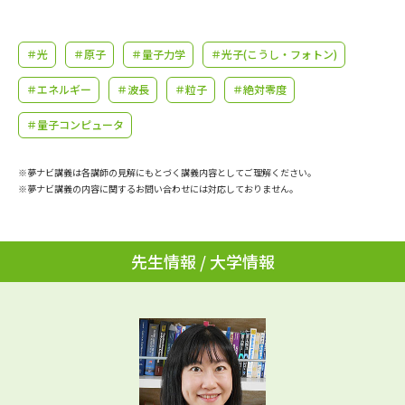
学問のミニ講義「夢ナビ講義」
学問分野解説
＃光
＃原子
＃量子力学
＃光子(こうし・フォトン)
学問の教科書
夢ナビライブ
＃エネルギー
＃波長
＃粒子
＃絶対零度
ユーザーサポート
＃量子コンピュータ
Ｑ＆Ａ よくあるご質問
大学進学IDについて
※夢ナビ講義は各講師の見解にもとづく講義内容としてご理解ください。
※夢ナビ講義の内容に関するお問い合わせには対応しておりません。
資料の料金の
受付内容・発送状況の確認
お支払いについて
テレメール
個人情報取扱規定
先生情報 / 大学情報
お支払いサイト
テレメール進学カタログ
特定商取引表記
訂正のご案内