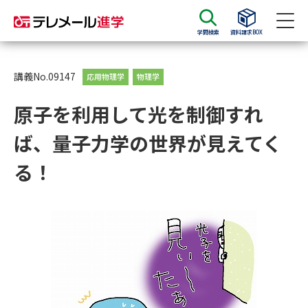
学問検索
資料請求BOX
資料請求
資料検索
講義No.09147
応用物理学
物理学
原子を利用して光を制御すれ
大学・短大の資料種類から請求
ば、量子力学の世界が見えてく
大学パンフ
学部・学科パンフ
る！
総合型選抜・学校推薦型選抜 募
大学入学共通テスト利用選抜の
集要項＆願書
募集要項＆願書
過去問題集
大学・短大以外の資料から請求