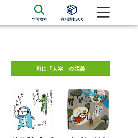
学問検索
資料請求BOX
資料検索
求
同じ「大学」の講義
願書
＆願書
過去問題集
求
留学・進学関連、塾・予備校