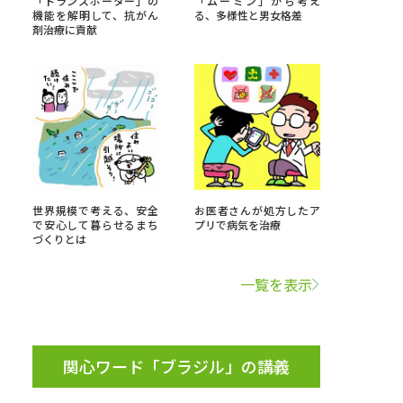
「トランスポーター」の
「ムーミン」から考え
機能を解明して、抗がん
る、多様性と男女格差
剤治療に貢献
」の請求
高等学校卒業程度認定試験
格認定試験
大学検索
世界規模で考える、安全
お医者さんが処方したア
で安心して暮らせるまち
プリで病気を治療
づくりとは
べる
一覧を表示
ローバルに強い大学特集
制度特集
デジタルパンフレット
ジ（高3生用）
関心ワード「ブラジル」の講義
）