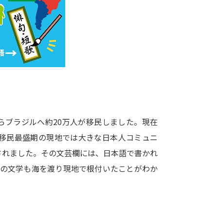
大学入学共通テスト「受験案内」の請求
大学入学共通テスト「受験上の配慮案内
幼稚園教員資格認定試験
小学校教員資
高等学校（情報）教員資格認定試験
大学研究
からブラジルへ約20万人が移民しました。現在
大学で学べる内容や特徴を調
。移民最盛期の現地では大きな日本人コミュニ
されました。その文芸欄には、日本語で書かれ
新増設大学・学部・学科特集
国際・グ
本の文学も海を渡り現地で根付いたことがわか
データサイエンス特集
奨学金・特待生
進路の３択
新学年スタート号特集ペー
新学年スタート号特集ページ（高2生用