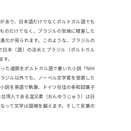
SELFBRAND特集ページ
プがあり、日本語だけでなくポルトガル語でも
オープンキャンパスなどを調
のものだけでなく、ブラジルの気候に根差した
オープンキャンパス検索
実施プログラ
の進化が見られます。このような、ブラジルの
来場型・Web型イベント特集
夢ナビ
で日本（語）の淡水とブラジル（ポルトガル
ます。
った道筋をポルトガル語で書いた小説『NIH
受験準備
ブラジル以外でも、ノーベル文学賞を受賞した
の小説を英語で執筆、ドイツ在住の多和田葉子
志望校・出願校を調べる
た台湾人である温又柔（おんゆうじゅう）は日
もなって文学は国境を越えます。そして言葉の
併願校選び
受験スケジュールを立てよ
テレメール全国一斉進学調査
新生活お