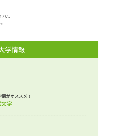
ださい。
ん。
 大学情報
学問がオススメ！
代文学