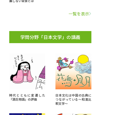
展しない背景とは
学問検索
一覧を表示
学問分野「日本文学」の講義
野解説
学問の教科書
夢ナビライブ
いて
このサイトについて
・発送状況の確認
テレメール
お支払いサイト
時代とともに変遷した
日本文化は中国の古典に
『源氏物語』の評価
つながっている～和漢比
問合せ先
テレメール進学カタログ
訂正のご案内
較文学～