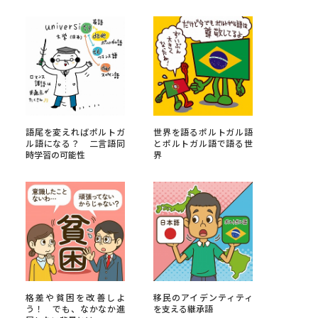
べる
ムから探す
ライブ
語尾を変えればポルトガ
世界を語るポルトガル語
ル語になる？ 二言語同
とポルトガル語で語る世
時学習の可能性
界
資料検索
う
先輩が入学を決めた理由
役立ちガイド
格差や貧困を改善しよ
移民のアイデンティティ
う！ でも、なかなか進
を支える継承語