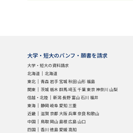
大学・短大のパンフ・願書を請求
大学・短大の資料請求
北海道
北海道
東北
青森
岩手
宮城
秋田
山形
福島
関東
茨城
栃木
群馬
埼玉
千葉
東京
神奈川
山梨
信越・北陸
新潟
長野
富山
石川
福井
東海
静岡
岐阜
愛知
三重
近畿
滋賀
京都
大阪
兵庫
奈良
和歌山
中国
鳥取
岡山
島根
広島
山口
四国
香川
徳島
愛媛
高知