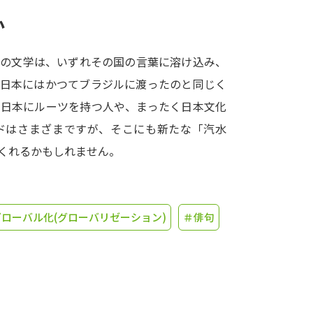
か
学問発見
」の文学は、いずれその国の言葉に溶け込み、
の日本にはかつてブラジルに渡ったのと同じく
大学で学びたい学問発見
。日本にルーツを持つ人や、まったく日本文化
学問のミニ講義「夢ナビ講義」
学問分
ドはさまざまですが、そこにも新たな「汽水
くれるかもしれません。
ユーザーサポート
ローバル化(グローバリゼーション)
＃俳句
Ｑ＆Ａ よくあるご質問
大学進学IDにつ
資料の料金の
お支払いについて
受付内容
個人情報取扱規定
特定商取引表記
お
受験情報リンク