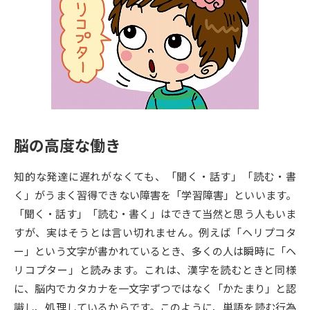
専門学校の資料請求
大学院の資料請求
大学入学共通テスト「受験案
留学・進学関連、塾・予備校
内」の請求
大学入学共通テスト「受験上の
高等学校卒業程度認定試験
配慮案内」の請求
幼稚園教員資格認定試験
小学校教員資格認定試験
脳の高度な働き
高等学校（情報）教員資格認定
試験
知的な発達に遅れがなくても、「聞く・話す」「読む・書
く」がうまく習得できない障害を「学習障害」といいます。
大学研究
大学検索
「聞く・話す」「読む・書く」はできて当然と思う人もいま
すが、実はそうとは言い切れません。例えば「ヘリプコタ
ー」という文字が書かれているとき、多くの人は瞬時に「ヘ
大学で学べる内容や特徴を調べる
リコプター」と読みます。これは、漢字を読むときと同様
に、脳内でカタカナを一文字ずつではなく「かたまり」と認
国際・グローバルに強い大学特
新増設大学・学部・学科特集
識し、処理しているからです。このように、単語を読む行為
集