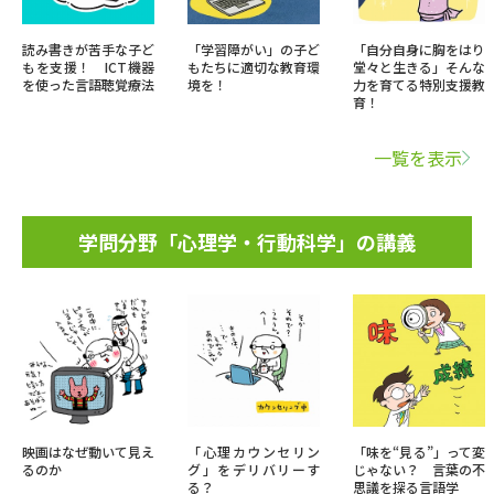
読み書きが苦手な子ど
「学習障がい」の子ど
「自分自身に胸をはり
もを支援！ ICT機器
もたちに適切な教育環
堂々と生きる」そんな
を使った言語聴覚療法
境を！
力を育てる特別支援教
育！
一覧を表示
学問分野「心理学・行動科学」の講義
映画はなぜ動いて見え
「心理カウンセリン
「味を“見る”」って変
るのか
グ」をデリバリーす
じゃない？ 言葉の不
る？
思議を探る言語学