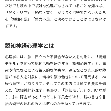
だけでも頭の中で複雑な処理がなされていることを知れば、
データサイエンス特集
奨学金・特待生制度特集
「聞く・話す」「読む・書く」がうまく習得できない人たち
を「勉強不足」「努力不足」と決めつけることはできないは
デジタルパンフレット
進路の３択
ずです。
新学年スタート号特集ページ
新学年スタート号特集ページ
（高3生用）
（高2生用）
認知神経心理学とは
SELFBRAND特集ページ
心理学には、脳に目立った不具合がない人を対象に、「認知
モデル」を使って認知活動を研究する「認知心理学」と、事
オープンキャンパスなどを調べる
故や病気などによる後天的な障害や、遺伝などの先天的な障
害がある人を対象に、精神や脳の働きについて研究する「神
オープンキャンパス検索
実施プログラムから探す
経心理学」があります。そしてこの両方に共通する要素を備
えた「認知神経心理学」もあり、「認知モデル」を用いなが
来場型・Web型イベント特集
夢ナビライブ
ら、脳に障害がある人のどこに不具合があり、読み書きや言
語の習得の遅れの原因は何なのかを探っていきます。