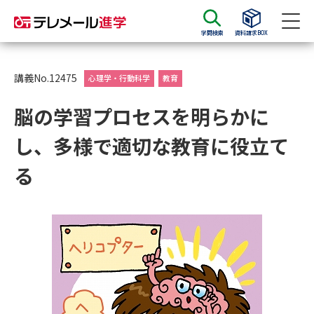
学問検索
資料請求BOX
資料請求
資料検索
講義No.12475
心理学・行動科学
教育
脳の学習プロセスを明らかに
大学・短大の資料種類から請求
し、多様で適切な教育に役立て
大学パンフ
学部・学科パンフ
る
総合型選抜・学校推薦型選抜 募
大学入学共通テスト利用選抜の
集要項＆願書
募集要項＆願書
過去問題集
大学・短大以外の資料から請求