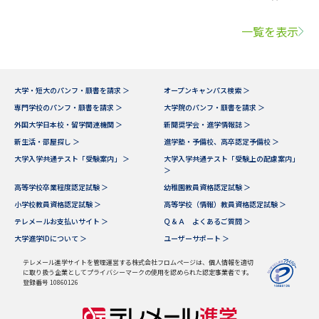
一覧を表示
大学・短大のパンフ・願書を請求 ＞
オープンキャンパス検索 ＞
専門学校のパンフ・願書を請求 ＞
大学院のパンフ・願書を請求 ＞
外国大学日本校・留学関連機関 ＞
新聞奨学会・進学情報誌 ＞
新生活・部屋探し ＞
進学塾・予備校、高卒認定予備校 ＞
大学入学共通テスト「受験案内」 ＞
大学入学共通テスト「受験上の配慮案内」
＞
高等学校卒業程度認定試験 ＞
幼稚園教員資格認定試験 ＞
小学校教員資格認定試験 ＞
高等学校（情報）教員資格認定試験 ＞
テレメールお支払いサイト ＞
Ｑ＆Ａ よくあるご質問 ＞
大学進学IDについて ＞
ユーザーサポート ＞
テレメール進学サイトを管理運営する株式会社フロムページは、個人情報を適切
に取り扱う企業としてプライバシーマークの使用を認められた認定事業者です。
登録番号 10860126