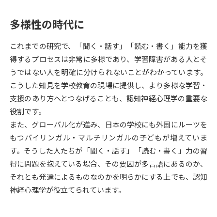
受験準備
資料検索
多様性の時代に
志望校・出願校を調べる
これまでの研究で、「聞く・話す」「読む・書く」能力を獲
得するプロセスは非常に多様であり、学習障害がある人とそ
併願校選び
受験スケジュールを立てよう
うではない人を明確に分けられないことがわかっています。
こうした知見を学校教育の現場に提供し、より多様な学習・
先輩が入学を決めた理由
テレメール全国一斉進学調査
支援のあり方へとつなげることも、認知神経心理学の重要な
役割です。
新生活お役立ちガイド
また、グローバル化が進み、日本の学校にも外国にルーツを
もつバイリンガル・マルチリンガルの子どもが増えていま
す。そうした人たちが「聞く・話す」「読む・書く」力の習
学問発見
学問検索
得に問題を抱えている場合、その要因が多言語にあるのか、
それとも発達によるものなのかを明らかにする上でも、認知
神経心理学が役立てられています。
大学で学びたい学問発見