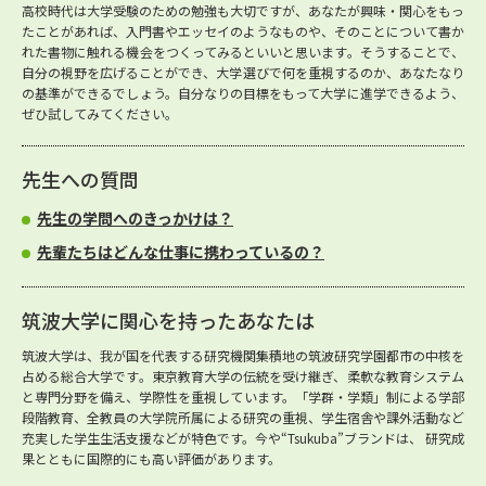
高校時代は大学受験のための勉強も大切ですが、あなたが興味・関心をもっ
たことがあれば、入門書やエッセイのようなものや、そのことについて書か
れた書物に触れる機会をつくってみるといいと思います。そうすることで、
自分の視野を広げることができ、大学選びで何を重視するのか、あなたなり
の基準ができるでしょう。自分なりの目標をもって大学に進学できるよう、
ぜひ試してみてください。
先生への質問
先生の学問へのきっかけは？
先輩たちはどんな仕事に携わっているの？
筑波大学に関心を持ったあなたは
筑波大学は、我が国を代表する研究機関集積地の筑波研究学園都市の中核を
占める総合大学です。東京教育大学の伝統を受け継ぎ、柔軟な教育システム
と専門分野を備え、学際性を重視しています。「学群・学類」制による学部
段階教育、全教員の大学院所属による研究の重視、学生宿舎や課外活動など
充実した学生生活支援などが特色です。今や“Tsukuba”ブランドは、 研究成
果とともに国際的にも高い評価があります。