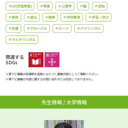
学問のミニ講義「夢ナビ講義」
学問分野解説
＃LD(学習障害)
＃障害
＃心理学
＃脳
＃認知
＃病気
＃遺伝
＃精神
＃学校教育
＃学習・学び
学問の教科書
夢ナビライブ
＃支援
＃グローバル
＃ルーツ
＃バイリンガル
ユーザーサポート
＃マルチリンガル
Ｑ＆Ａ よくあるご質問
大学進学IDについて
関連する
SDGs
資料の料金の
受付内容・発送状況の確認
お支払いについて
※夢ナビ講義は各講師の見解にもとづく講義内容としてご理解ください。
テレメール
※夢ナビ講義の内容に関するお問い合わせには対応しておりません。
個人情報取扱規定
お支払いサイト
テレメール進学カタログ
特定商取引表記
訂正のご案内
先生情報 / 大学情報