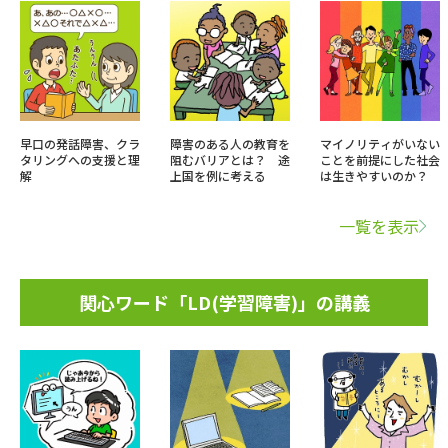
早口の発話障害、クラ
障害のある人の教育を
マイノリティがいない
タリングへの支援と理
阻むバリアとは？ 途
ことを前提にした社会
解
上国を例に考える
は生きやすいのか？
一覧を表示
関心ワード「LD(学習障害)」の講義