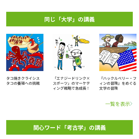
同じ「大学」の講義
タコ焼きクライシス
「エナジードリンク×
『ハックルベリー・フ
タコの養殖への挑戦
スポーツ」のマーケテ
ィンの冒険』をめぐる
ィング戦略で急成長！
文学の冒険
一覧を表示
関心ワード「考古学」の講義