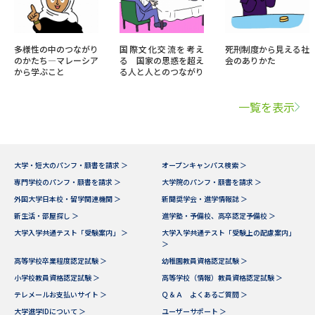
多様性の中のつながり
国際文化交流を考え
死刑制度から見える社
のかたち―マレーシア
る 国家の思惑を超え
会のありかた
から学ぶこと
る人と人とのつながり
一覧を表示
大学・短大のパンフ・願書を請求 ＞
オープンキャンパス検索 ＞
専門学校のパンフ・願書を請求 ＞
大学院のパンフ・願書を請求 ＞
外国大学日本校・留学関連機関 ＞
新聞奨学会・進学情報誌 ＞
新生活・部屋探し ＞
進学塾・予備校、高卒認定予備校 ＞
大学入学共通テスト「受験案内」 ＞
大学入学共通テスト「受験上の配慮案内」
＞
高等学校卒業程度認定試験 ＞
幼稚園教員資格認定試験 ＞
小学校教員資格認定試験 ＞
高等学校（情報）教員資格認定試験 ＞
テレメールお支払いサイト ＞
Ｑ＆Ａ よくあるご質問 ＞
大学進学IDについて ＞
ユーザーサポート ＞