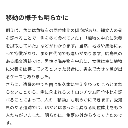
データサイエンス特集
奨学金・特待生制度特集
移動の様子も明らかに
デジタルパンフレット
進路の３択
例えば、魚には魚特有の同位体比の傾向があり、縄文人の骨
を調べることで「魚を多く食べていた」「植物を中心に栄養
新学年スタート号特集ページ
新学年スタート号特集ページ
を摂取していた」などがわかります。当然、地域や集落によ
（高3生用）
（高2生用）
って特徴があり、また世代間でも違いがあります。広島県の
SELFBRAND特集ページ
ある縄文遺跡では、男性は海産物を中心に、女性は主に植物
に栄養を依存しているといった具合に、男女で大きな差が出
オープンキャンパスなどを調べる
るケースもありました。
さらに、遺骨の中でも歯は永久歯に生え変わったころと変わ
オープンキャンパス検索
実施プログラムから探す
らないことから、歯に含まれるストロンチウム同位体比を調
べることによって、人の「移動」も明らかにできます。愛知
来場型・Web型イベント特集
夢ナビライブ
県のある遺跡では、ほかとはまったく異なる同位体比をもつ
人たちがいました。明らかに、集落の外からやってきたので
す。