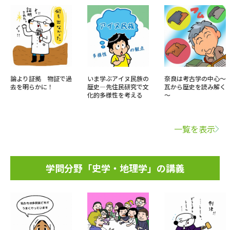
論より証拠 物証で過
いま学ぶアイヌ民族の
奈良は考古学の中心～
去を明らかに！
歴史―先住民研究で文
瓦から歴史を読み解く
化的多様性を考える
～
一覧を表示
学問分野「史学・地理学」の講義