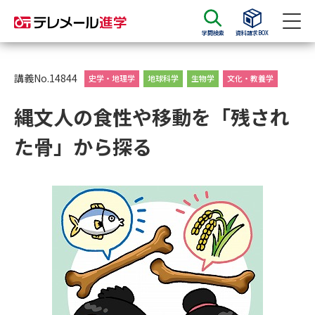
学問検索
資料請求BOX
資料請求
資料検索
講義No.14844
史学・地理学
地球科学
生物学
文化・教養学
縄文人の食性や移動を「残され
大学・短大の資料種類から請求
た骨」から探る
大学パンフ
学部・学科パンフ
総合型選抜・学校推薦型選抜 募
大学入学共通テスト利用選抜の
集要項＆願書
募集要項＆願書
過去問題集
大学・短大以外の資料から請求