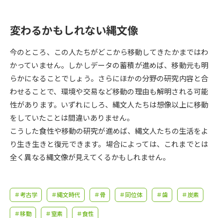
受験準備
資料検索
変わるかもしれない縄文像
志望校・出願校を調べる
今のところ、この人たちがどこから移動してきたかまではわ
併願校選び
受験スケジュールを立てよう
かっていません。しかしデータの蓄積が進めば、移動元も明
らかになることでしょう。さらにほかの分野の研究内容と合
先輩が入学を決めた理由
わせることで、環境や交易など移動の理由も解明される可能
テレメール全国一斉進学調査
性があります。いずれにしろ、縄文人たちは想像以上に移動
をしていたことは間違いありません。
新生活お役立ちガイド
こうした食性や移動の研究が進めば、縄文人たちの生活をよ
り生き生きと復元できます。場合によっては、これまでとは
学問発見
学問検索
全く異なる縄文像が見えてくるかもしれません。
大学で学びたい学問発見
＃考古学
＃縄文時代
＃骨
＃同位体
＃歯
＃炭素
＃移動
＃窒素
＃食性