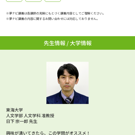
学問のミニ講義「夢ナビ講義」
学問分野解説
※夢ナビ講義は各講師の見解にもとづく講義内容としてご理解ください。
学問の教科書
夢ナビライブ
※夢ナビ講義の内容に関するお問い合わせには対応しておりません。
ユーザーサポート
先生情報 / 大学情報
Ｑ＆Ａ よくあるご質問
大学進学IDについて
資料の料金の
受付内容・発送状況の確認
お支払いについて
テレメール
個人情報取扱規定
お支払いサイト
テレメール進学カタログ
特定商取引表記
訂正のご案内
東海大学
人文学部 人文学科 准教授
日下 宗一郎 先生
興味が湧いてきたら、この学問がオススメ！