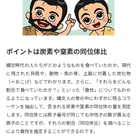
専門学校の資料請求
大学院の資料請求
大学入学共通テスト「受験案
留学・進学関連、塾・予備校
内」の請求
大学入学共通テスト「受験上の
高等学校卒業程度認定試験
配慮案内」の請求
ポイントは炭素や窒素の同位体比
幼稚園教員資格認定試験
小学校教員資格認定試験
縄文時代の人たちがどのようなものを食べていたのか、現代
高等学校（情報）教員資格認定
試験
に残された貝殻や、動物・魚の骨、土器に付着した炭化物
（＝おこげ）などでわかります。さらに、「それらをどんな
割合で食べていたのか？」といった「食性」についてもわか
大学研究
大学検索
るようになっています。縄文人の骨の中にわずかに残るコラ
ーゲンを抽出して、含まれる炭素や窒素の同位体の量を測定
します。同位体とは原子番号が同じでも中性子の数が異なる
大学で学べる内容や特徴を調べる
原子のことですが、それらの割合（同位体比）を調べること
国際・グローバルに強い大学特
により食性を推定することができるのです。
新増設大学・学部・学科特集
集