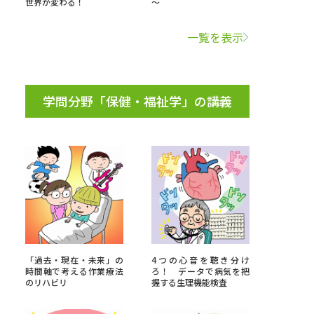
世界が変わる！
～
学問検索
一覧を表示
学問分野「保健・福祉学」の講義
野解説
学問の教科書
夢ナビライブ
いて
このサイトについて
・発送状況の確認
テレメール
お支払いサイト
「過去・現在・未来」の
4つの心音を聴き分け
時間軸で考える作業療法
ろ！ データで病気を把
問合せ先
テレメール進学カタログ
訂正のご案内
のリハビリ
握する生理機能検査