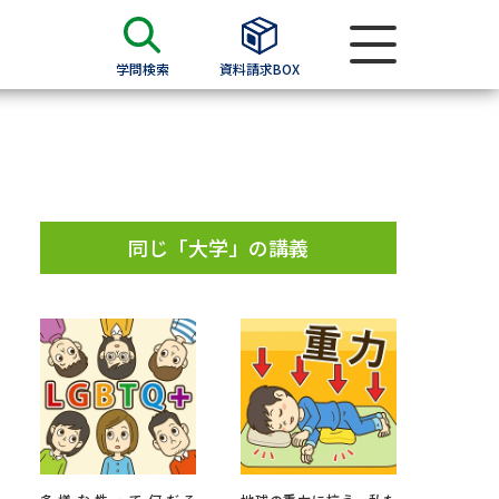
学問検索
資料請求BOX
資料検索
求
同じ「大学」の講義
願書
＆願書
過去問題集
求
留学・進学関連、塾・予備校