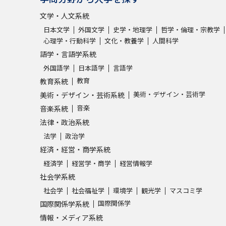
文学・人文系統
日本文学
外国文学
史学・地理学
哲学・倫理・宗教学
心理学・行動科学
文化・教養学
人間科学
語学・言語学系統
外国語学
日本語学
言語学
教育
教育系統
美術・デザイン・芸術学
美術・デザイン・芸術系統
音楽
音楽系統
法律・政治系統
法学
政治学
経済・経営・商学系統
経済学
経営学・商学
経営情報学
社会学系統
社会学
社会福祉学
環境学
観光学
マスコミ学
国際関係学
国際関係学系統
情報・メディア系統