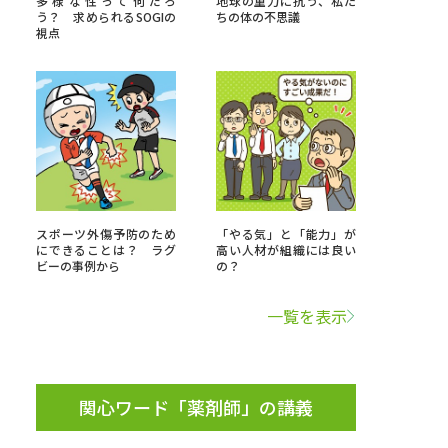
多様な性って何だろ
地球の重力に抗う、私た
う？ 求められるSOGIの
ちの体の不思議
視点
」の請求
高等学校卒業程度認定試験
格認定試験
大学検索
スポーツ外傷予防のため
「やる気」と「能力」が
にできることは？ ラグ
高い人材が組織には良い
ビーの事例から
の？
べる
一覧を表示
ローバルに強い大学特集
制度特集
デジタルパンフレット
ジ（高3生用）
関心ワード「薬剤師」の講義
）