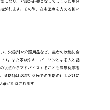
病気になり、介護が必要となってしまった場合
SELFBRAND特集ページ
き継がれます。その際、在宅医療を支える担い
。
オープンキャンパスなどを調
オープンキャンパス検索
実施プログラ
来場型・Web型イベント特集
夢ナビ
違い、栄養剤や介護用品など、患者の状態に合
とです。また家族やキーパーソンとなる人と話
受験準備
療の視点からアドバイスすることも医療従事者
後、薬剤師は病院や薬局での調剤の仕事だけに
志望校・出願校を調べる
活躍が期待されます。
併願校選び
受験スケジュールを立てよ
テレメール全国一斉進学調査
新生活お