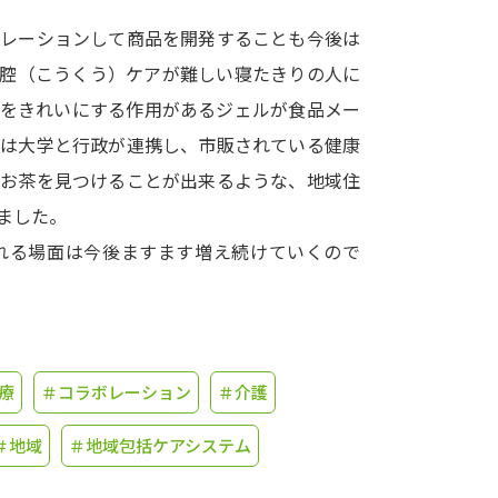
ボレーションして商品を開発することも今後は
学問発見
口腔（こうくう）ケアが難しい寝たきりの人に
）をきれいにする作用があるジェルが食品メー
大学で学びたい学問発見
では大学と行政が連携し、市販されている健康
たお茶を見つけることが出来るような、地域住
学問のミニ講義「夢ナビ講義」
学問分
ました。
れる場面は今後ますます増え続けていくので
ユーザーサポート
Ｑ＆Ａ よくあるご質問
大学進学IDにつ
療
＃コラボレーション
＃介護
資料の料金の
お支払いについて
受付内容
個人情報取扱規定
特定商取引表記
お
＃地域
＃地域包括ケアシステム
受験情報リンク