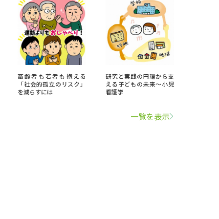
高齢者も若者も抱える
研究と実践の円環から支
「社会的孤立のリスク」
える子どもの未来～小児
を減らすには
看護学
一覧を表示