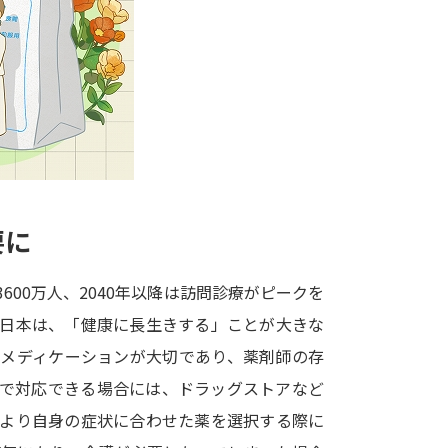
大学入学共通テスト「受験案内」の請求
大学入学共通テスト「受験上の配慮案内
幼稚園教員資格認定試験
小学校教員資
高等学校（情報）教員資格認定試験
大学研究
要に
大学で学べる内容や特徴を調
3600万人、2040年以降は訪問診療がピークを
る日本は、「健康に長生きする」ことが大きな
新増設大学・学部・学科特集
国際・グ
フメディケーションが大切であり、薬剤師の存
データサイエンス特集
奨学金・特待生
薬で対応できる場合には、ドラッグストアなど
進路の３択
新学年スタート号特集ペー
。より自身の症状に合わせた薬を選択する際に
新学年スタート号特集ページ（高2生用