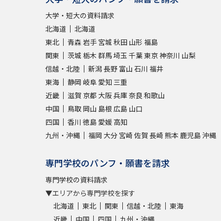
大学・短大の資料請求
北海道
北海道
東北
青森
岩手
宮城
秋田
山形
福島
関東
茨城
栃木
群馬
埼玉
千葉
東京
神奈川
山梨
信越・北陸
新潟
長野
富山
石川
福井
東海
静岡
岐阜
愛知
三重
近畿
滋賀
京都
大阪
兵庫
奈良
和歌山
中国
鳥取
岡山
島根
広島
山口
四国
香川
徳島
愛媛
高知
九州・沖縄
福岡
大分
宮崎
佐賀
長崎
熊本
鹿児島
沖縄
専門学校のパンフ・願書を請求
専門学校の資料請求
▼エリアから専門学校を探す
北海道
東北
関東
信越・北陸
東海
近畿
中国
四国
九州・沖縄