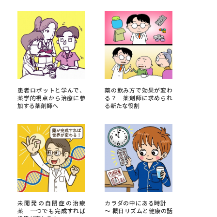
べる
ムから探す
ライブ
患者ロボットと学んで、
薬の飲み方で効果が変わ
薬学的視点から治療に参
る？ 薬剤師に求められ
加する薬剤師へ
る新たな役割
資料検索
う
先輩が入学を決めた理由
役立ちガイド
未開発の自閉症の治療
カラダの中にある時計
薬 一つでも完成すれば
～ 概日リズムと健康の話