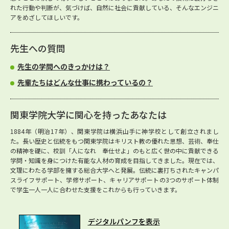
れた行動や判断が、気づけば、自然に社会に貢献している、そんなエンジニ
アをめざしてほしいです。
先生への質問
先生の学問へのきっかけは？
先輩たちはどんな仕事に携わっているの？
関東学院大学に関心を持ったあなたは
1884年（明治17年）、関東学院は横浜山手に神学校として創立されまし
た。長い歴史と伝統をもつ関東学院はキリスト教の優れた思想、芸術、奉仕
の精神を礎に、校訓「人になれ 奉仕せよ」のもと広く世の中に貢献できる
学問・知識を身につけた有能な人材の育成を目指してきました。現在では、
文理にわたる学部を擁する総合大学へと発展。伝統に裏打ちされたキャンパ
スライフサポート、学修サポート、キャリアサポートの3つのサポート体制
で学生一人一人に合わせた支援をこれからも行っていきます。
デジタルパンフを表示