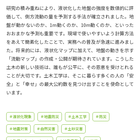
受験準備
資料検索
研究の積み重ねにより、液状化した地盤の強度を数値的に評
価して、側方流動の量を予測する手法が確立されました。地
志望校・出願校を調べる
盤が動かないのか、1m動くのか、10m動くのか、といった
おおまかな予測も重要です。現場で使いやすいよう計算方法
併願校選び
受験スケジュールを立てよう
をあえて簡素化したことで、実務への普及が急速に進みまし
た。将来的には、液状化マップに加えて、地盤の動きを示す
先輩が入学を決めた理由
「流動マップ」の作成・公開が期待されています。こうした
テレメール全国一斉進学調査
土木の新しい技術は、誰もが公平に、その恩恵を受けとれる
ことが大切です。土木工学は、そこに暮らす多くの人の「安
新生活お役立ちガイド
全」と「幸せ」の最大公約数を見つけ出すことを使命として
います。
学問発見
学問検索
＃液状化現象
＃地震防災
＃土木工学
＃防災
大学で学びたい学問発見
＃地震対策
＃自然災害
＃土砂災害