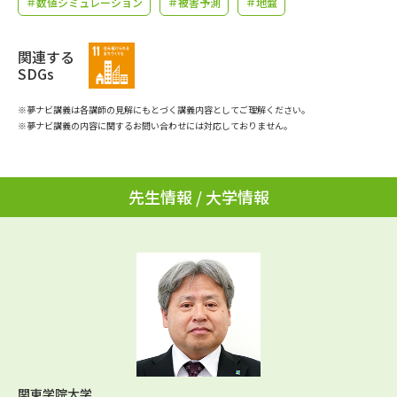
＃数値シミュレーション
＃被害予測
＃地盤
学問のミニ講義「夢ナビ講義」
学問分野解説
学問の教科書
関連する
夢ナビライブ
SDGs
ユーザーサポート
※夢ナビ講義は各講師の見解にもとづく講義内容としてご理解ください。
※夢ナビ講義の内容に関するお問い合わせには対応しておりません。
Ｑ＆Ａ よくあるご質問
大学進学IDについて
資料の料金の
先生情報 / 大学情報
受付内容・発送状況の確認
お支払いについて
テレメール
個人情報取扱規定
お支払いサイト
テレメール進学カタログ
特定商取引表記
訂正のご案内
関東学院大学