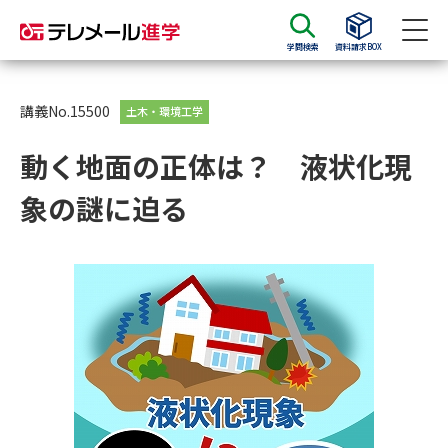
学問検索
資料請求BOX
資料請求
資料検索
講義No.15500
土木・環境工学
動く地面の正体は？ 液状化現
大学・短大の資料種類から請求
象の謎に迫る
大学パンフ
学部・学科パンフ
総合型選抜・学校推薦型選抜 募
大学入学共通テスト利用選抜の
集要項＆願書
募集要項＆願書
過去問題集
大学・短大以外の資料から請求