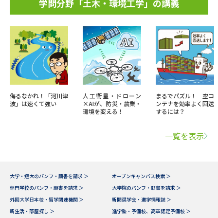
学問分野「土木・環境工学」の講義
侮るなかれ！「河川津
人工衛星・ドローン
まるでパズル！ 空コ
波」は速くて強い
×AIが、防災・農業・
ンテナを効率よく回送
環境を変える！
するには？
一覧を表示
大学・短大のパンフ・願書を請求 ＞
オープンキャンパス検索 ＞
専門学校のパンフ・願書を請求 ＞
大学院のパンフ・願書を請求 ＞
外国大学日本校・留学関連機関 ＞
新聞奨学会・進学情報誌 ＞
新生活・部屋探し ＞
進学塾・予備校、高卒認定予備校 ＞