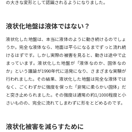
の大きな変形として認識されるようになりました。
データサイエンス特集
奨学金・特待生制度特集
液状化地盤は液体ではない？
デジタルパンフレット
進路の３択
液状化した地盤は、本当に液体のように動き続けるのでしょ
新学年スタート号特集ページ
新学年スタート号特集ページ
うか。完全な液体なら、地面は平らになるまでずっと流れ続
（高3生用）
（高2生用）
けるはずです。しかし実際の被害を見ると、動きは途中で止
SELFBRAND特集ページ
まっています。液状化した地盤が「液体なのか、固体なの
か」という議論が1990年代に活発になり、さまざまな実験が
オープンキャンパスなどを調べる
行われました。その結果、液状化した地盤は完全な液体では
なく、ごくわずかに強度を保った「非常に柔らかい固体」だ
オープンキャンパス検索
実施プログラムから探す
と突き止められました。その強度は通常の約1/1000程度と小
さいものの、完全に流れてしまわずに形をとどめるのです。
来場型・Web型イベント特集
夢ナビライブ
液状化被害を減らすために