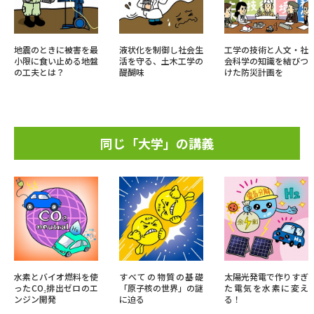
地震のときに被害を最
液状化を制御し社会生
工学の技術と人文・社
小限に食い止める地盤
活を守る、土木工学の
会科学の知識を結びつ
の工夫とは？
醍醐味
けた防災計画を
同じ「大学」の講義
水素とバイオ燃料を使
すべての物質の基礎
太陽光発電で作りすぎ
ったCO₂排出ゼロのエ
「原子核の世界」の謎
た電気を水素に変え
ンジン開発
に迫る
る！