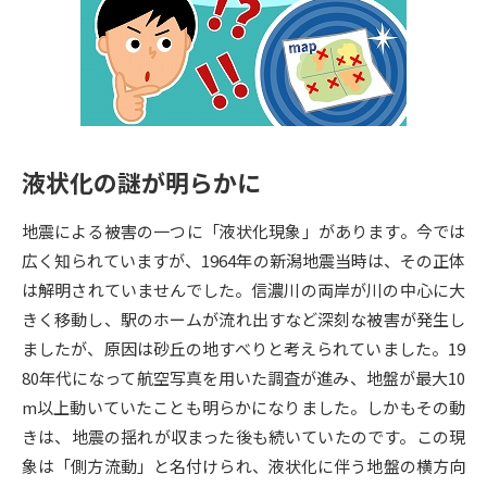
専門学校の資料請求
大学院の資料請求
大学入学共通テスト「受験案
留学・進学関連、塾・予備校
内」の請求
大学入学共通テスト「受験上の
高等学校卒業程度認定試験
配慮案内」の請求
液状化の謎が明らかに
幼稚園教員資格認定試験
小学校教員資格認定試験
地震による被害の一つに「液状化現象」があります。今では
高等学校（情報）教員資格認定
試験
広く知られていますが、1964年の新潟地震当時は、その正体
は解明されていませんでした。信濃川の両岸が川の中心に大
きく移動し、駅のホームが流れ出すなど深刻な被害が発生し
大学研究
大学検索
ましたが、原因は砂丘の地すべりと考えられていました。19
80年代になって航空写真を用いた調査が進み、地盤が最大10
m以上動いていたことも明らかになりました。しかもその動
大学で学べる内容や特徴を調べる
きは、地震の揺れが収まった後も続いていたのです。この現
国際・グローバルに強い大学特
象は「側方流動」と名付けられ、液状化に伴う地盤の横方向
新増設大学・学部・学科特集
集