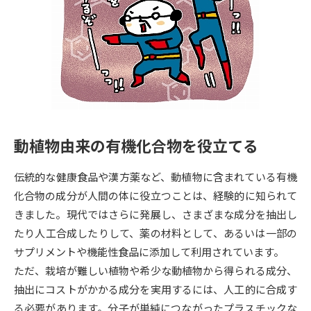
専門学校の資料請求
大学院の資料請求
大学入学共通テスト「受験案
留学・進学関連、塾・予備校
内」の請求
大学入学共通テスト「受験上の
高等学校卒業程度認定試験
配慮案内」の請求
幼稚園教員資格認定試験
小学校教員資格認定試験
動植物由来の有機化合物を役立てる
高等学校（情報）教員資格認定
試験
伝統的な健康食品や漢方薬など、動植物に含まれている有機
化合物の成分が人間の体に役立つことは、経験的に知られて
大学研究
大学検索
きました。現代ではさらに発展し、さまざまな成分を抽出し
たり人工合成したりして、薬の材料として、あるいは一部の
サプリメントや機能性食品に添加して利用されています。
大学で学べる内容や特徴を調べる
ただ、栽培が難しい植物や希少な動植物から得られる成分、
抽出にコストがかかる成分を実用するには、人工的に合成す
国際・グローバルに強い大学特
新増設大学・学部・学科特集
る必要があります。分子が単純につながったプラスチックな
集