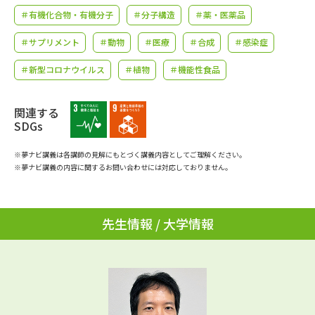
学問のミニ講義「夢ナビ講義」
学問分野解説
＃有機化合物・有機分子
＃分子構造
＃薬・医薬品
＃サプリメント
＃動物
＃医療
＃合成
＃感染症
学問の教科書
夢ナビライブ
＃新型コロナウイルス
＃植物
＃機能性食品
ユーザーサポート
関連する
Ｑ＆Ａ よくあるご質問
大学進学IDについて
SDGs
資料の料金の
※夢ナビ講義は各講師の見解にもとづく講義内容としてご理解ください。
受付内容・発送状況の確認
お支払いについて
※夢ナビ講義の内容に関するお問い合わせには対応しておりません。
テレメール
個人情報取扱規定
お支払いサイト
先生情報 / 大学情報
テレメール進学カタログ
特定商取引表記
訂正のご案内