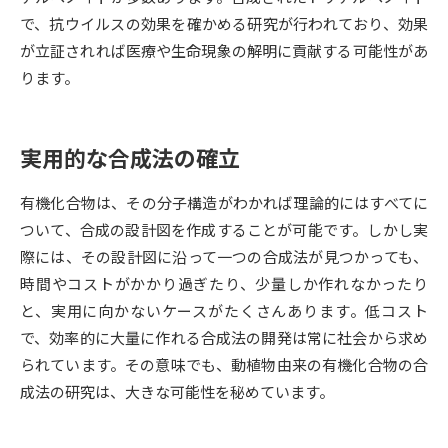
受験準備
資料検索
で、抗ウイルスの効果を確かめる研究が行われており、効果
が立証されれば医療や生命現象の解明に貢献する可能性があ
志望校・出願校を調べる
ります。
併願校選び
受験スケジュールを立てよう
実用的な合成法の確立
先輩が入学を決めた理由
テレメール全国一斉進学調査
有機化合物は、その分子構造がわかれば理論的にはすべてに
ついて、合成の設計図を作成することが可能です。しかし実
新生活お役立ちガイド
際には、その設計図に沿って一つの合成法が見つかっても、
時間やコストがかかり過ぎたり、少量しか作れなかったり
と、実用に向かないケースがたくさんあります。低コスト
学問発見
学問検索
で、効率的に大量に作れる合成法の開発は常に社会から求め
られています。その意味でも、動植物由来の有機化合物の合
成法の研究は、大きな可能性を秘めています。
大学で学びたい学問発見