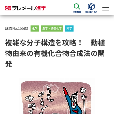
学問検索
資料請求BOX
資料請求
資料検索
講義No.15583
化学
農学・農芸化学
薬学
複雑な分子構造を攻略！ 動植
大学・短大の資料種類から請求
物由来の有機化合物合成法の開
大学パンフ
学部・学科パンフ
発
総合型選抜・学校推薦型選抜 募
大学入学共通テスト利用選抜の
集要項＆願書
募集要項＆願書
過去問題集
大学・短大以外の資料から請求