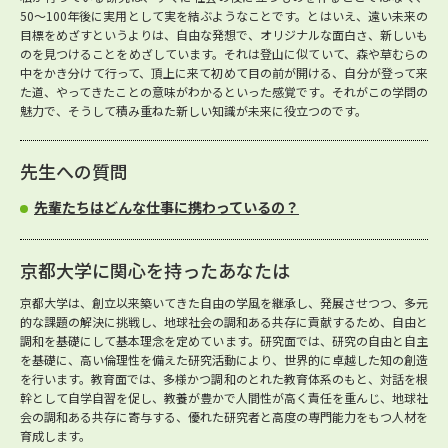
50～100年後に実用として実を結ぶようなことです。とはいえ、遠い未来の
目標をめざすというよりは、自由な発想で、オリジナルな面白さ、新しいも
のを見つけることをめざしています。それは登山に似ていて、森や草むらの
中をかき分けて行って、頂上に来て初めて目の前が開ける、自分が登って来
た道、やってきたことの意味がわかるといった感覚です。それがこの学問の
魅力で、そうして積み重ねた新しい知識が未来に役立つのです。
先生への質問
先輩たちはどんな仕事に携わっているの？
京都大学に関心を持ったあなたは
京都大学は、創立以来築いてきた自由の学風を継承し、発展させつつ、多元
的な課題の解決に挑戦し、地球社会の調和ある共存に貢献するため、自由と
調和を基礎にして基本理念を定めています。研究面では、研究の自由と自主
を基礎に、高い倫理性を備えた研究活動により、世界的に卓越した知の創造
を行います。教育面では、多様かつ調和のとれた教育体系のもと、対話を根
幹として自学自習を促し、教養が豊かで人間性が高く責任を重んじ、地球社
会の調和ある共存に寄与する、優れた研究者と高度の専門能力をもつ人材を
育成します。