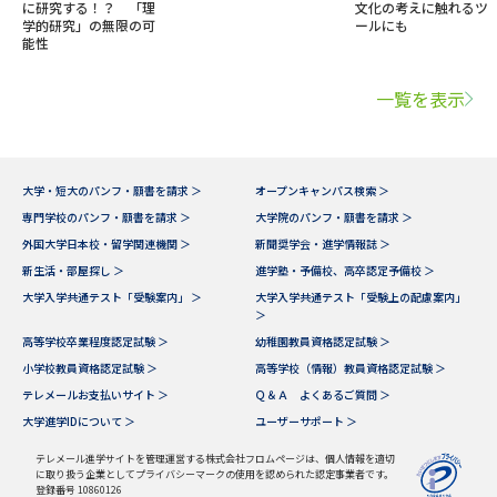
に研究する！？ 「理
文化の考えに触れるツ
学的研究」の無限の可
ールにも
能性
一覧を表示
大学・短大のパンフ・願書を請求 ＞
オープンキャンパス検索 ＞
専門学校のパンフ・願書を請求 ＞
大学院のパンフ・願書を請求 ＞
外国大学日本校・留学関連機関 ＞
新聞奨学会・進学情報誌 ＞
新生活・部屋探し ＞
進学塾・予備校、高卒認定予備校 ＞
大学入学共通テスト「受験案内」 ＞
大学入学共通テスト「受験上の配慮案内」
＞
高等学校卒業程度認定試験 ＞
幼稚園教員資格認定試験 ＞
小学校教員資格認定試験 ＞
高等学校（情報）教員資格認定試験 ＞
テレメールお支払いサイト ＞
Ｑ＆Ａ よくあるご質問 ＞
大学進学IDについて ＞
ユーザーサポート ＞
テレメール進学サイトを管理運営する株式会社フロムページは、個人情報を適切
に取り扱う企業としてプライバシーマークの使用を認められた認定事業者です。
登録番号 10860126