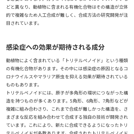
どと異なり、動植物に含まれる有機化合物はその構造が立体
データサイエンス特集
奨学金・特待生制度特集
的で複雑なため人工合成が難しく、合成方法の研究開発が注
目されています。
デジタルパンフレット
進路の３択
新学年スタート号特集ページ
新学年スタート号特集ページ
感染症への効果が期待される成分
（高3生用）
（高2生用）
動植物によく含まれている「トリテルペノイド」という種類
SELFBRAND特集ページ
の有機化合物があります。その中には感染症の原因となるコ
ロナウイルスやマラリア原虫を抑える効果が期待されている
オープンキャンパスなどを調べる
ものもあります。
トリテルペノイドには、原子が多角形の環状につながった構
オープンキャンパス検索
実施プログラムから探す
造を持つものが多くあります。5角形、6角形、7角形などが
複雑に組み合わさり、これまで合成が難しかった構造を、さ
来場型・Web型イベント特集
夢ナビライブ
まざまな反応を組み合わせて合成する独自の技術が開発され
ています。これにより、新たに合成できるようになったトリ
テルペノイドが多数あります。合成されたトリテルペノイド