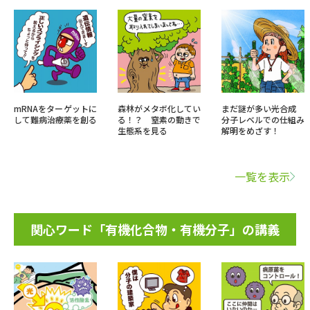
mRNAをターゲットに
森林がメタボ化してい
まだ謎が多い光合成
して難病治療薬を創る
る！？ 窒素の動きで
分子レベルでの仕組み
生態系を見る
解明をめざす！
一覧を表示
関心ワード「有機化合物・有機分子」の講義