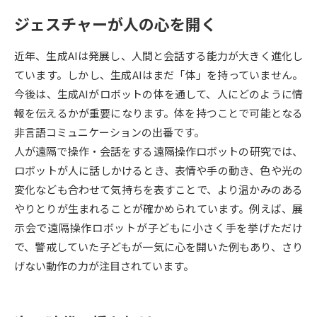
ジェスチャーが人の心を開く
データサイエンス特集
奨学金・特待生制度特集
近年、生成AIは発展し、人間と会話する能力が大きく進化し
デジタルパンフレット
進路の３択
ています。しかし、生成AIはまだ「体」を持っていません。
今後は、生成AIがロボットの体を通して、人にどのように情
新学年スタート号特集ページ
新学年スタート号特集ページ
報を伝えるかが重要になります。体を持つことで可能となる
（高3生用）
（高2生用）
非言語コミュニケーションの出番です。
SELFBRAND特集ページ
人が遠隔で操作・会話をする遠隔操作ロボットの研究では、
ロボットが人に話しかけるとき、表情や手の動き、色や光の
オープンキャンパスなどを調べる
変化なども合わせて気持ちを表すことで、より温かみのある
やりとりが生まれることが確かめられています。例えば、展
オープンキャンパス検索
実施プログラムから探す
示会で遠隔操作ロボットが子どもに小さく手を挙げただけ
で、警戒していた子どもが一気に心を開いた例もあり、さり
来場型・Web型イベント特集
夢ナビライブ
げない動作の力が注目されています。