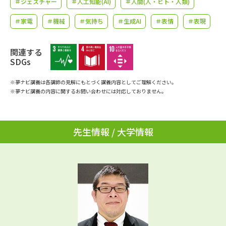
＃ジェスチャー
＃人工知能(AI)
＃人間(人・ヒト・人類)
学問のミニ講義「夢ナビ講義」
学問分野解説
＃家電
＃機械
＃気持ち
＃生成AI
＃表情
＃表現
学問の教科書
夢ナビライブ
関連する
ユーザーサポート
SDGs
※夢ナビ講義は各講師の見解にもとづく講義内容としてご理解ください。
Ｑ＆Ａ よくあるご質問
大学進学IDについて
※夢ナビ講義の内容に関するお問い合わせには対応しておりません。
資料の料金の
受付内容・発送状況の確認
お支払いについて
先生情報 / 大学情報
テレメール
個人情報取扱規定
お支払いサイト
テレメール進学カタログ
特定商取引表記
訂正のご案内