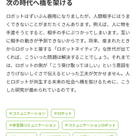
受験準備
資料検索
次の時代へ橋を架ける
ロボットはずいぶん器用になりましたが、人間相手にはうま
志望校・出願校を調べる
くできないことがまだたくさんあります。例えば、人に物を
手渡そうとすると、相手の手にぶつかってしまいます。互い
併願校選び
受験スケジュールを立てよう
に相手の動きが予測できないからです。将来、産まれたとき
からロボットと接する「ロボットネイティブ」な世代が出て
先輩が入学を決めた理由
くれば、こういった問題は解決することでしょう。それまで
テレメール全国一斉進学調査
は、ロボットの側が「こう受け取ってほしい」という意図を
さりげないしぐさで伝えるといった工夫が欠かせません。人
新生活お役立ちガイド
とロボットが共生する未来の社会へ橋を架けるために、こう
した研究が進められているのです。
学問発見
学問検索
＃コミュニケーション
＃ロボット
大学で学びたい学問発見
＃非言語コミュニケーション
＃コミュニケーションロボット