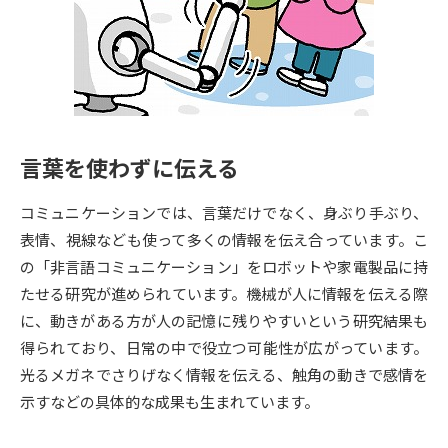
専門学校の資料請求
大学院の資料請求
大学入学共通テスト「受験案
留学・進学関連、塾・予備校
内」の請求
大学入学共通テスト「受験上の
高等学校卒業程度認定試験
配慮案内」の請求
言葉を使わずに伝える
幼稚園教員資格認定試験
小学校教員資格認定試験
コミュニケーションでは、言葉だけでなく、身ぶり手ぶり、
高等学校（情報）教員資格認定
試験
表情、視線なども使って多くの情報を伝え合っています。こ
の「非言語コミュニケーション」をロボットや家電製品に持
たせる研究が進められています。機械が人に情報を伝える際
大学研究
大学検索
に、動きがある方が人の記憶に残りやすいという研究結果も
得られており、日常の中で役立つ可能性が広がっています。
光るメガネでさりげなく情報を伝える、触角の動きで感情を
大学で学べる内容や特徴を調べる
示すなどの具体的な成果も生まれています。
国際・グローバルに強い大学特
新増設大学・学部・学科特集
集