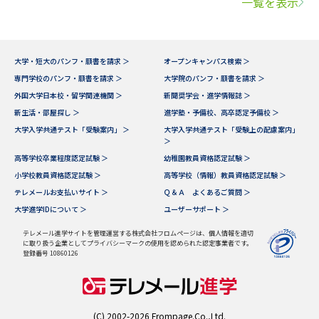
一覧を表示
大学・短大のパンフ・願書を請求 ＞
オープンキャンパス検索 ＞
専門学校のパンフ・願書を請求 ＞
大学院のパンフ・願書を請求 ＞
外国大学日本校・留学関連機関 ＞
新聞奨学会・進学情報誌 ＞
新生活・部屋探し ＞
進学塾・予備校、高卒認定予備校 ＞
大学入学共通テスト「受験案内」 ＞
大学入学共通テスト「受験上の配慮案内」
＞
高等学校卒業程度認定試験 ＞
幼稚園教員資格認定試験 ＞
小学校教員資格認定試験 ＞
高等学校（情報）教員資格認定試験 ＞
テレメールお支払いサイト ＞
Ｑ＆Ａ よくあるご質問 ＞
大学進学IDについて ＞
ユーザーサポート ＞
テレメール進学サイトを管理運営する株式会社フロムページは、個人情報を適切
に取り扱う企業としてプライバシーマークの使用を認められた認定事業者です。
登録番号 10860126
(C) 2002-2026 Frompage.Co.,Ltd.