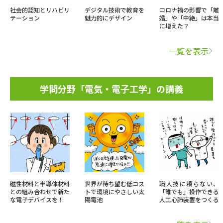
社会的認知とリハビリ
デジタル技術で教育を
コロナ禍の影響で「離
テーション
魅力的にデザイン
婚」や「中絶」は本当
に増えた？
一覧を表示
学問分野「電気・電子工学」の講義
磁性材料と半導体材料
世界が待ち望む低コス
職人技に頼らない、
との組み合わせで新た
トで環境にやさしい太
「誰でも」操作できる
な電子デバイスを！
陽電池
人工心肺装置をつくる