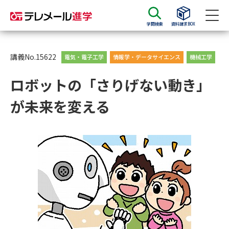
学問検索
資料請求BOX
資料請求
資料検索
講義No.15622
電気・電子工学
情報学・データサイエンス
機械工学
ロボットの「さりげない動き」
大学・短大の資料種類から請求
が未来を変える
大学パンフ
学部・学科パンフ
総合型選抜・学校推薦型選抜 募
大学入学共通テスト利用選抜の
集要項＆願書
募集要項＆願書
過去問題集
大学・短大以外の資料から請求