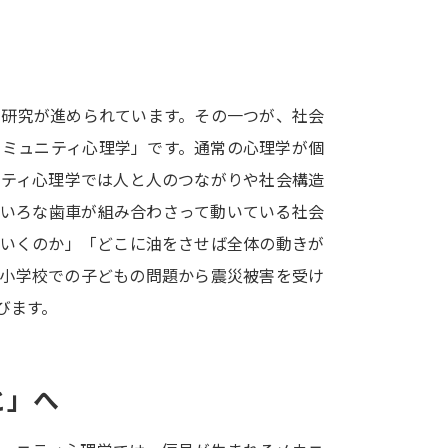
SELFBRAND特集ページ
オープンキャンパスなどを調
で研究が進められています。その一つが、社会
オープンキャンパス検索
実施プログラ
コミュニティ心理学」です。通常の心理学が個
来場型・Web型イベント特集
夢ナビ
ニティ心理学では人と人のつながりや社会構造
ろいろな歯車が組み合わさって動いている社会
くいくのか」「どこに油をさせば全体の動きが
受験準備
、小学校での子どもの問題から震災被害を受け
びます。
志望校・出願校を調べる
併願校選び
受験スケジュールを立てよ
と」へ
テレメール全国一斉進学調査
新生活お