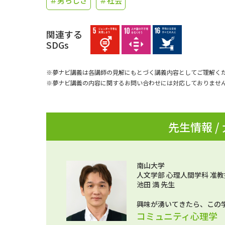
＃男らしさ
＃社会
関連する
SDGs
※夢ナビ講義は各講師の見解にもとづく講義内容としてご理解く
※夢ナビ講義の内容に関するお問い合わせには対応しておりませ
先生情報 /
南山大学
人文学部 心理人間学科 准教
池田 満 先生
興味が湧いてきたら、この
コミュニティ心理学