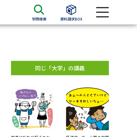
学問検索
資料請求BOX
資料検索
求
同じ「大学」の講義
願書
＆願書
過去問題集
求
留学・進学関連、塾・予備校