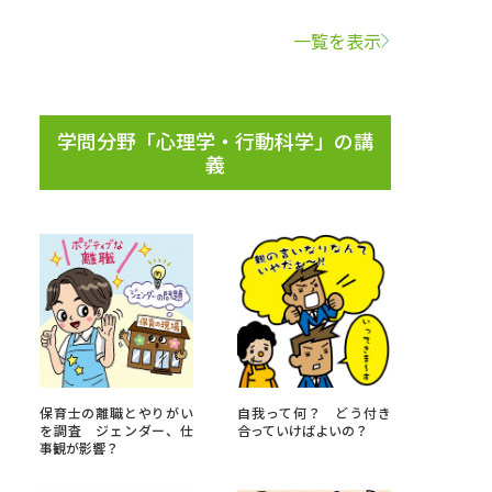
一覧を表示
学問検索
学問分野「心理学・行動科学」の講
義
野解説
学問の教科書
夢ナビライブ
いて
このサイトについて
・発送状況の確認
テレメール
お支払いサイト
保育士の離職とやりがい
自我って何？ どう付き
を調査 ジェンダー、仕
合っていけばよいの？
問合せ先
テレメール進学カタログ
訂正のご案内
事観が影響？