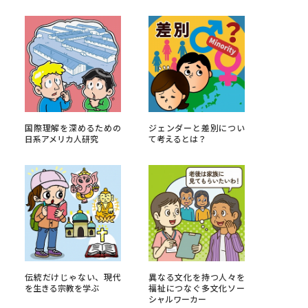
べる
ムから探す
ライブ
国際理解を深めるための
ジェンダーと差別につい
日系アメリカ人研究
て考えるとは？
資料検索
う
先輩が入学を決めた理由
伝統だけじゃない、現代
異なる文化を持つ人々を
役立ちガイド
を生きる宗教を学ぶ
福祉につなぐ多文化ソー
シャルワーカー