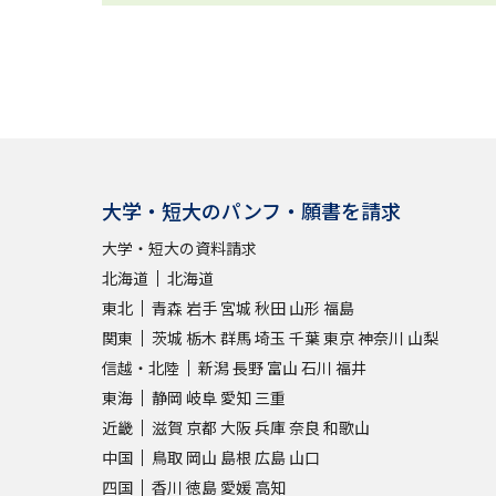
大学・短大のパンフ・願書を請求
大学・短大の資料請求
北海道
北海道
東北
青森
岩手
宮城
秋田
山形
福島
関東
茨城
栃木
群馬
埼玉
千葉
東京
神奈川
山梨
信越・北陸
新潟
長野
富山
石川
福井
東海
静岡
岐阜
愛知
三重
近畿
滋賀
京都
大阪
兵庫
奈良
和歌山
中国
鳥取
岡山
島根
広島
山口
四国
香川
徳島
愛媛
高知