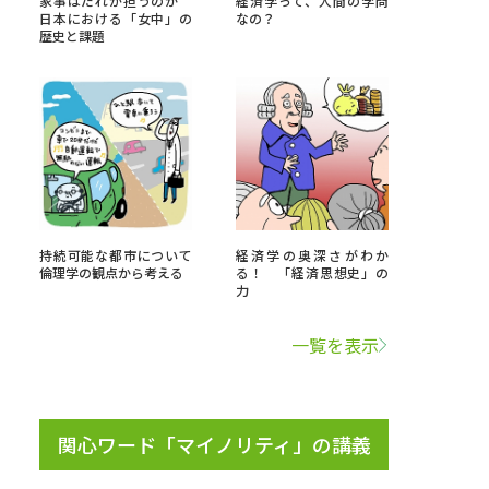
家事はだれが担うのか
経済学って、人間の学問
日本における「女中」の
なの？
歴史と課題
」の請求
高等学校卒業程度認定試験
格認定試験
大学検索
持続可能な都市について
経済学の奥深さがわか
倫理学の観点から考える
る！ 「経済思想史」の
力
べる
一覧を表示
ローバルに強い大学特集
制度特集
デジタルパンフレット
ジ（高3生用）
関心ワード「マイノリティ」の講義
）