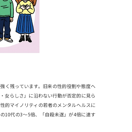
大学入学共通テスト「受験案内」の請求
大学入学共通テスト「受験上の配慮案内
幼稚園教員資格認定試験
小学校教員資
高等学校（情報）教員資格認定試験
大学研究
大学で学べる内容や特徴を調
根強く残っています。旧来の性的役割や態度へ
さ・女らしさ」に沿わない行動が否定的に見ら
新増設大学・学部・学科特集
国際・グ
、性的マイノリティの若者のメンタルヘルスに
データサイエンス特集
奨学金・特待生
10代の3〜5倍、「自殺未遂」が4倍に達す
進路の３択
新学年スタート号特集ペー
新学年スタート号特集ページ（高2生用