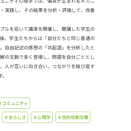
ミュニティ心理学では、偏見が生まれるメカニ
案・実践し、その結果を分析・評価して、改善
学問発見
ップルを招いて講演を開催し、聴講した学生の
大学で学びたい学問発見
演後、学生たちからは「自分たちと同じ普通の
た。自由記述の感想の「共起語」を分析したと
学問のミニ講義「夢ナビ講義」
学問分
理解の文脈で多く登場し、問題を自分ごととし
は、人が互いに向き合い、つながりを結び直す
す。
ユーザーサポート
Ｑ＆Ａ よくあるご質問
大学進学IDにつ
＃コミュニティ
資料の料金の
お支払いについて
受付内容
個人情報取扱規定
特定商取引表記
お
＃女らしさ
＃心理学
＃性別役割分業
受験情報リンク