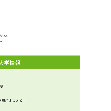
ださい。
ん。
 大学情報
授
学問がオススメ！