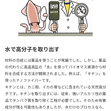
専門学校の資料請求
大学院の資料請求
大学入学共通テスト「受験案
留学・進学関連、塾・予備校
内」の請求
大学入学共通テスト「受験上の
高等学校卒業程度認定試験
配慮案内」の請求
幼稚園教員資格認定試験
小学校教員資格認定試験
水で高分子を取り出す
高等学校（情報）教員資格認定
試験
材料の合成には薬品を使うことが常識でした。しかし、薬品
の代わりに高温高圧の「水」を使ってバイオマス資源から材
料を合成する方法が開発されました。例えば、「キチン」を
大学研究
大学検索
使ったナノファイバーです。
キチンとは、カニ殻、イカの骨などに含まれている天然高分
子です。キチンを取り出すには、従来、強いアルカリ性の薬
大学で学べる内容や特徴を調べる
品でタンパク質を取り除く工程が必要でした。そのため有害
国際・グローバルに強い大学特
成分が残る可能性もありましたが、水だけのプロセスなら、
新増設大学・学部・学科特集
集