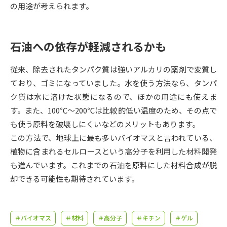
受験準備
資料検索
の用途が考えられます。
志望校・出願校を調べる
石油への依存が軽減されるかも
併願校選び
受験スケジュールを立てよう
従来、除去されたタンパク質は強いアルカリの薬剤で変質し
ており、ゴミになっていました。水を使う方法なら、タンパ
先輩が入学を決めた理由
テレメール全国一斉進学調査
ク質は水に溶けた状態になるので、ほかの用途にも使えま
す。また、100℃～200℃は比較的低い温度のため、その点で
新生活お役立ちガイド
も使う原料を破壊しにくいなどのメリットもあります。
この方法で、地球上に最も多いバイオマスと言われている、
植物に含まれるセルロースという高分子を利用した材料開発
学問発見
学問検索
も進んでいます。これまでの石油を原料にした材料合成が脱
却できる可能性も期待されています。
大学で学びたい学問発見
＃バイオマス
＃材料
＃高分子
＃キチン
＃ゲル