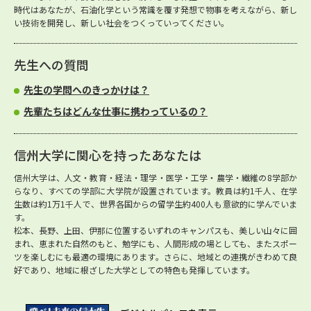
時代はあなたが、石油化学という常識を覆す発想で物事を考えながら、新し
い技術を開発し、新しい社会をつくっていってください。
先生への質問
先生の学問へのきっかけは？
先輩たちはどんな仕事に携わっているの？
信州大学に関心を持ったあなたは
信州大学は、人文・教育・経法・理学・医学・工学・農学・繊維の8学部か
らなり、すべての学部に大学院が設置されています。教員は約1千人、在学
生数は約1万1千人で、世界各国からの留学生約400人も意欲的に学んでいま
す。
松本、長野、上田、伊那に位置するいずれのキャンパスも、美しい山々に囲
まれ、恵まれた自然のもと、勉学にも、人間形成の場としても、またスポー
ツを楽しむにも最適の環境にあります。さらに、地域との連携がきわめて良
好であり、地域に根ざした大学としての特色も発揮しています。