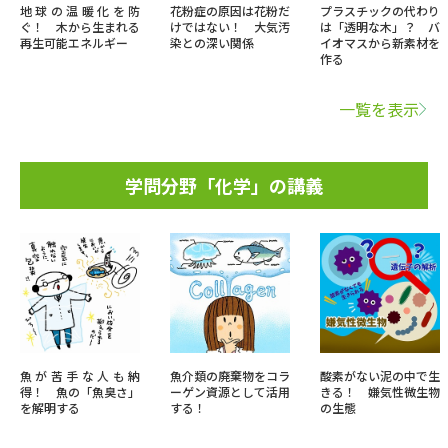
地球の温暖化を防
花粉症の原因は花粉だ
プラスチックの代わり
ぐ！ 木から生まれる
けではない！ 大気汚
は「透明な木」？ バ
再生可能エネルギー
染との深い関係
イオマスから新素材を
作る
一覧を表示
学問分野「化学」の講義
魚が苦手な人も納
魚介類の廃棄物をコラ
酸素がない泥の中で生
得！ 魚の「魚臭さ」
ーゲン資源として活用
きる！ 嫌気性微生物
を解明する
する！
の生態