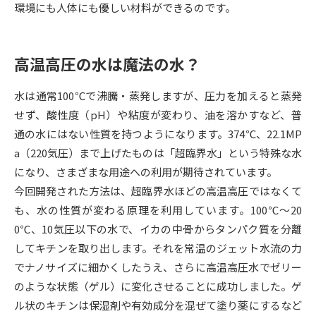
環境にも人体にも優しい材料ができるのです。
データサイエンス特集
奨学金・特待生制度特集
高温高圧の水は魔法の水？
デジタルパンフレット
進路の３択
水は通常100℃で沸騰・蒸発しますが、圧力を加えると蒸発
新学年スタート号特集ページ
新学年スタート号特集ページ
（高3生用）
（高2生用）
せず、酸性度（pH）や粘度が変わり、油を溶かすなど、普
通の水にはない性質を持つようになります。374℃、22.1MP
SELFBRAND特集ページ
a（220気圧）まで上げたものは「超臨界水」という特殊な水
になり、さまざまな用途への利用が期待されています。
オープンキャンパスなどを調べる
今回開発された方法は、超臨界水ほどの高温高圧ではなくて
も、水の性質が変わる原理を利用しています。100℃～20
オープンキャンパス検索
実施プログラムから探す
0℃、10気圧以下の水で、イカの中骨からタンパク質を分離
してキチンを取り出します。それを常温のジェット水流の力
来場型・Web型イベント特集
夢ナビライブ
でナノサイズに細かくしたうえ、さらに高温高圧水でゼリー
のような状態（ゲル）に変化させることに成功しました。ゲ
ル状のキチンは保湿剤や有効成分を混ぜて塗り薬にするなど