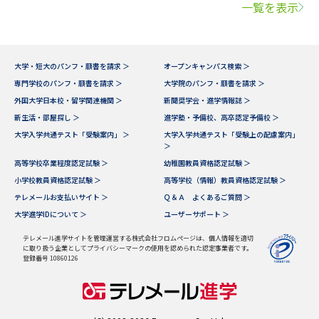
一覧を表示
大学・短大のパンフ・願書を請求 ＞
オープンキャンパス検索 ＞
専門学校のパンフ・願書を請求 ＞
大学院のパンフ・願書を請求 ＞
外国大学日本校・留学関連機関 ＞
新聞奨学会・進学情報誌 ＞
新生活・部屋探し ＞
進学塾・予備校、高卒認定予備校 ＞
大学入学共通テスト「受験案内」 ＞
大学入学共通テスト「受験上の配慮案内」
＞
高等学校卒業程度認定試験 ＞
幼稚園教員資格認定試験 ＞
小学校教員資格認定試験 ＞
高等学校（情報）教員資格認定試験 ＞
テレメールお支払いサイト ＞
Ｑ＆Ａ よくあるご質問 ＞
大学進学IDについて ＞
ユーザーサポート ＞
テレメール進学サイトを管理運営する株式会社フロムページは、個人情報を適切
に取り扱う企業としてプライバシーマークの使用を認められた認定事業者です。
登録番号 10860126