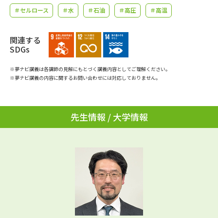
学問のミニ講義「夢ナビ講義」
学問分野解説
＃セルロース
＃水
＃石油
＃高圧
＃高温
学問の教科書
夢ナビライブ
関連する
SDGs
ユーザーサポート
※夢ナビ講義は各講師の見解にもとづく講義内容としてご理解ください。
※夢ナビ講義の内容に関するお問い合わせには対応しておりません。
Ｑ＆Ａ よくあるご質問
大学進学IDについて
資料の料金の
受付内容・発送状況の確認
お支払いについて
先生情報 / 大学情報
テレメール
個人情報取扱規定
お支払いサイト
テレメール進学カタログ
特定商取引表記
訂正のご案内