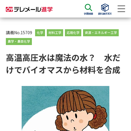
学問検索
資料請求BOX
資料請求
資料検索
講義No.15709
化学
材料工学
応用化学
資源・エネルギー工学
農学・農芸化学
大学・短大の資料種類から請求
高温高圧水は魔法の水？ 水だ
けでバイオマスから材料を合成
大学パンフ
学部・学科パンフ
総合型選抜・学校推薦型選抜 募
大学入学共通テスト利用選抜の
集要項＆願書
募集要項＆願書
過去問題集
大学・短大以外の資料から請求