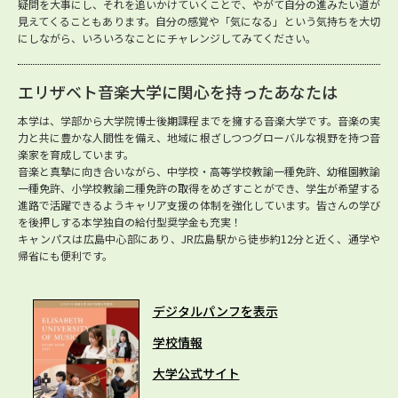
疑問を大事にし、それを追いかけていくことで、やがて自分の進みたい道が
見えてくることもあります。自分の感覚や「気になる」という気持ちを大切
にしながら、いろいろなことにチャレンジしてみてください。
エリザベト音楽大学に関心を持ったあなたは
本学は、学部から大学院博士後期課程までを擁する音楽大学です。音楽の実
力と共に豊かな人間性を備え、地域に根ざしつつグローバルな視野を持つ音
楽家を育成しています。
音楽と真摯に向き合いながら、中学校・高等学校教諭一種免許、幼稚園教諭
一種免許、小学校教諭二種免許の取得をめざすことができ、学生が希望する
進路で活躍できるようキャリア支援の体制を強化しています。皆さんの学び
を後押しする本学独自の給付型奨学金も充実！
キャンパスは広島中心部にあり、JR広島駅から徒歩約12分と近く、通学や
帰省にも便利です。
デジタルパンフを表示
学校情報
大学公式サイト