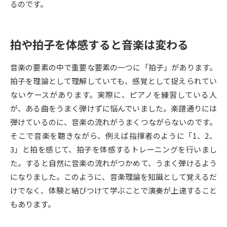
るのです。
データサイエンス特集
奨学金・特待生制度特集
拍や拍子を体感すると音楽は変わる
デジタルパンフレット
進路の３択
音楽の要素の中で重要な要素の一つに「拍子」があります。
新学年スタート号特集ページ
新学年スタート号特集ページ
拍子を理論として理解していても、感覚として捉えられてい
（高3生用）
（高2生用）
ないケースがあります。実際に、ピアノを練習している人
SELFBRAND特集ページ
が、ある曲をうまく弾けずに悩んでいました。楽譜通りには
弾けているのに、音楽の流れがうまくつながらないのです。
オープンキャンパスなどを調べる
そこで音楽を聴きながら、例えば指揮者のように「1、2、
3」と拍を感じて、拍子を体感するトレーニングを行いまし
オープンキャンパス検索
実施プログラムから探す
た。すると自然に音楽の流れがつかめて、うまく弾けるよう
になりました。このように、音楽理論を知識として覚えるだ
来場型・Web型イベント特集
夢ナビライブ
けでなく、体験と結びつけて学ぶことで演奏が上達すること
もあります。