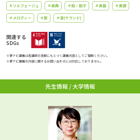
学問のミニ講義「夢ナビ講義」
学問分野解説
＃ソルフェージュ
＃楽典
＃拍・拍子
＃楽器
＃楽譜
＃メロディー
＃歌
＃音(サウンド)
学問の教科書
夢ナビライブ
ユーザーサポート
関連する
SDGs
Ｑ＆Ａ よくあるご質問
大学進学IDについて
※夢ナビ講義は各講師の見解にもとづく講義内容としてご理解ください。
※夢ナビ講義の内容に関するお問い合わせには対応しておりません。
資料の料金の
受付内容・発送状況の確認
お支払いについて
先生情報 / 大学情報
テレメール
個人情報取扱規定
お支払いサイト
テレメール進学カタログ
特定商取引表記
訂正のご案内