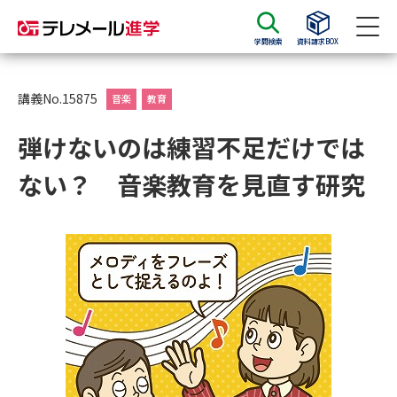
学問検索
資料請求BOX
資料請求
資料検索
講義No.15875
音楽
教育
弾けないのは練習不足だけでは
大学・短大の資料種類から請求
ない？ 音楽教育を見直す研究
大学パンフ
学部・学科パンフ
総合型選抜・学校推薦型選抜 募
大学入学共通テスト利用選抜の
集要項＆願書
募集要項＆願書
過去問題集
大学・短大以外の資料から請求