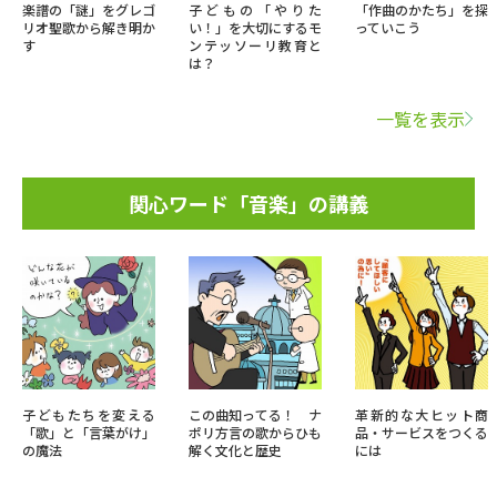
楽譜の「謎」をグレゴ
子どもの「やりた
「作曲のかたち」を探
リオ聖歌から解き明か
い！」を大切にするモ
っていこう
す
ンテッソーリ教育と
は？
一覧を表示
関心ワード「音楽」の講義
子どもたちを変える
この曲知ってる！ ナ
革新的な大ヒット商
「歌」と「言葉がけ」
ポリ方言の歌からひも
品・サービスをつくる
の魔法
解く文化と歴史
には