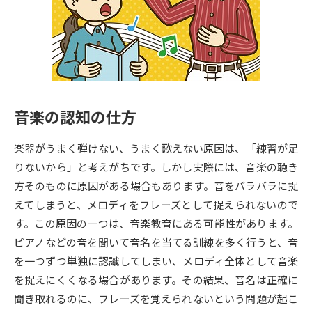
専門学校の資料請求
大学院の資料請求
大学入学共通テスト「受験案
留学・進学関連、塾・予備校
内」の請求
大学入学共通テスト「受験上の
高等学校卒業程度認定試験
配慮案内」の請求
音楽の認知の仕方
幼稚園教員資格認定試験
小学校教員資格認定試験
楽器がうまく弾けない、うまく歌えない原因は、「練習が足
高等学校（情報）教員資格認定
試験
りないから」と考えがちです。しかし実際には、音楽の聴き
方そのものに原因がある場合もあります。音をバラバラに捉
えてしまうと、メロディをフレーズとして捉えられないので
大学研究
大学検索
す。この原因の一つは、音楽教育にある可能性があります。
ピアノなどの音を聞いて音名を当てる訓練を多く行うと、音
を一つずつ単独に認識してしまい、メロディ全体として音楽
大学で学べる内容や特徴を調べる
を捉えにくくなる場合があります。その結果、音名は正確に
国際・グローバルに強い大学特
聞き取れるのに、フレーズを覚えられないという問題が起こ
新増設大学・学部・学科特集
集