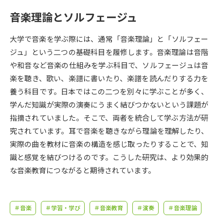
受験準備
資料検索
音楽理論とソルフェージュ
志望校・出願校を調べる
大学で音楽を学ぶ際には、通常「音楽理論」と「ソルフェー
ジュ」という二つの基礎科目を履修します。音楽理論は音階
併願校選び
受験スケジュールを立てよう
や和音など音楽の仕組みを学ぶ科目で、ソルフェージュは音
楽を聴き、歌い、楽譜に書いたり、楽譜を読んだりする力を
先輩が入学を決めた理由
養う科目です。日本ではこの二つを別々に学ぶことが多く、
テレメール全国一斉進学調査
学んだ知識が実際の演奏にうまく結びつかないという課題が
指摘されていました。そこで、両者を統合して学ぶ方法が研
新生活お役立ちガイド
究されています。耳で音楽を聴きながら理論を理解したり、
実際の曲を教材に音楽の構造を感じ取ったりすることで、知
学問発見
学問検索
識と感覚を結びつけるのです。こうした研究は、より効果的
な音楽教育につながると期待されています。
大学で学びたい学問発見
＃音楽
＃学習・学び
＃音楽教育
＃演奏
＃音楽理論