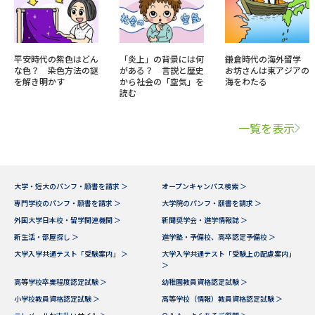
平安時代の紫色はどん
「炎上」の背景には何
鎌倉時代の海外留学
な色？ 染色方法の謎
がある？ 言説と歴史
お坊さんは東アジアの
を解き明かす
から社会の「空気」を
海をわたる
読む
一覧を表示
大学・短大のパンフ・願書を請求 ＞
オープンキャンパス検索 ＞
専門学校のパンフ・願書を請求 ＞
大学院のパンフ・願書を請求 ＞
外国大学日本校・留学関連機関 ＞
新聞奨学会・進学情報誌 ＞
新生活・部屋探し ＞
進学塾・予備校、高卒認定予備校 ＞
大学入学共通テスト「受験案内」 ＞
大学入学共通テスト「受験上の配慮案内」
＞
高等学校卒業程度認定試験 ＞
幼稚園教員資格認定試験 ＞
小学校教員資格認定試験 ＞
高等学校（情報）教員資格認定試験 ＞