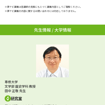
学問のミニ講義「夢ナビ講義」
学問分野解説
※夢ナビ講義は各講師の見解にもとづく講義内容としてご理解ください。
※夢ナビ講義の内容に関するお問い合わせには対応しておりません。
学問の教科書
夢ナビライブ
ユーザーサポート
先生情報 / 大学情報
Ｑ＆Ａ よくあるご質問
大学進学IDについて
資料の料金の
受付内容・発送状況の確認
お支払いについて
テレメール
個人情報取扱規定
お支払いサイト
テレメール進学カタログ
特定商取引表記
訂正のご案内
専修大学
文学部 歴史学科 教授
田中 正敬 先生
研究室