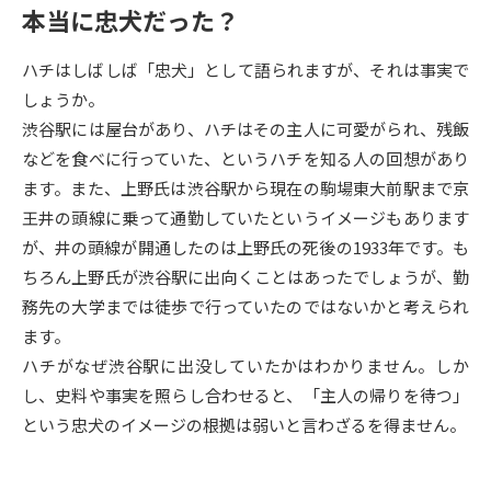
本当に忠犬だった？
データサイエンス特集
奨学金・特待生制度特集
ハチはしばしば「忠犬」として語られますが、それは事実で
しょうか。
デジタルパンフレット
進路の３択
渋谷駅には屋台があり、ハチはその主人に可愛がられ、残飯
新学年スタート号特集ページ
新学年スタート号特集ページ
などを食べに行っていた、というハチを知る人の回想があり
（高3生用）
（高2生用）
ます。また、上野氏は渋谷駅から現在の駒場東大前駅まで京
王井の頭線に乗って通勤していたというイメージもあります
SELFBRAND特集ページ
が、井の頭線が開通したのは上野氏の死後の1933年です。も
ちろん上野氏が渋谷駅に出向くことはあったでしょうが、勤
オープンキャンパスなどを調べる
務先の大学までは徒歩で行っていたのではないかと考えられ
ます。
オープンキャンパス検索
実施プログラムから探す
ハチがなぜ渋谷駅に出没していたかはわかりません。しか
し、史料や事実を照らし合わせると、「主人の帰りを待つ」
来場型・Web型イベント特集
夢ナビライブ
という忠犬のイメージの根拠は弱いと言わざるを得ません。