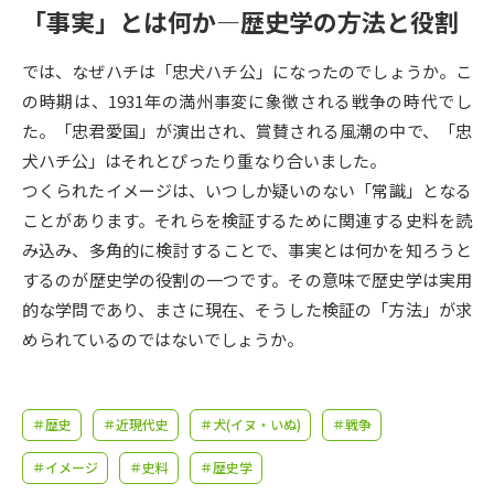
受験準備
資料検索
「事実」とは何か―歴史学の方法と役割
では、なぜハチは「忠犬ハチ公」になったのでしょうか。こ
志望校・出願校を調べる
の時期は、1931年の満州事変に象徴される戦争の時代でし
た。「忠君愛国」が演出され、賞賛される風潮の中で、「忠
併願校選び
受験スケジュールを立てよう
犬ハチ公」はそれとぴったり重なり合いました。
つくられたイメージは、いつしか疑いのない「常識」となる
先輩が入学を決めた理由
テレメール全国一斉進学調査
ことがあります。それらを検証するために関連する史料を読
み込み、多角的に検討することで、事実とは何かを知ろうと
新生活お役立ちガイド
するのが歴史学の役割の一つです。その意味で歴史学は実用
的な学問であり、まさに現在、そうした検証の「方法」が求
められているのではないでしょうか。
学問発見
学問検索
＃歴史
＃近現代史
＃犬(イヌ・いぬ)
＃戦争
大学で学びたい学問発見
＃イメージ
＃史料
＃歴史学