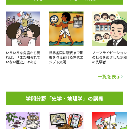
いろいろな角度から見
世界各国に現代まで影
ノーマライゼーション
れば、「まだ知られて
響を与え続ける古代エ
の社会をめざした昭和
いない歴史」はある
ジプト文明
の先駆者
一覧を表示
学問分野「史学・地理学」の講義