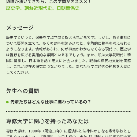
興味が湧いてきたら、この学問がオススメ！
歴史学、朝鮮近現代史、日朝関係史
メッセージ
歴史学というと、過去を学ぶ学問と捉えられがちです。しかし、ある事柄に
ついて疑問を立てて、多くの史料を読み込むと、多角的に物事を考えられる
ようになります。情報があふれ、何が事実かわからなくなる現代で、歴史学
は視野を広げる実用的な学問といえるでしょう。また、私は大学院時代に韓
国に留学し、日本語を話す老人に出会いました。戦前の植民地支配を実感
し、これが現在の研究につながりました。あなたも学生時代の経験を大切に
してください。
先生への質問
先輩たちはどんな仕事に携わっているの？
専修大学に関心を持ったあなたは
専修大学は、1880年（明治13年）に経済科と法律科からなる専修学校とし
て創立されました。「経済科」は日本初の、また「法律科」は私学で初の高