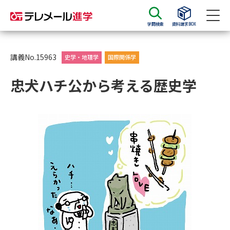
学問検索
資料請求BOX
資料請求
資料検索
講義No.15963
史学・地理学
国際関係学
忠犬ハチ公から考える歴史学
大学・短大の資料種類から請求
大学パンフ
学部・学科パンフ
総合型選抜・学校推薦型選抜 募
大学入学共通テスト利用選抜の
集要項＆願書
募集要項＆願書
過去問題集
大学・短大以外の資料から請求