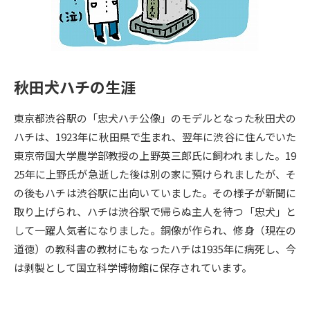
専門学校の資料請求
大学院の資料請求
大学入学共通テスト「受験案
留学・進学関連、塾・予備校
内」の請求
大学入学共通テスト「受験上の
高等学校卒業程度認定試験
秋田犬ハチの生涯
配慮案内」の請求
幼稚園教員資格認定試験
小学校教員資格認定試験
東京都渋谷駅の「忠犬ハチ公像」のモデルとなった秋田犬の
ハチは、1923年に秋田県で生まれ、翌年に渋谷に住んでいた
高等学校（情報）教員資格認定
東京帝国大学農学部教授の上野英三郎氏に飼われました。19
試験
25年に上野氏が急逝した後は別の家に預けられましたが、そ
の後もハチは渋谷駅に出向いていました。その様子が新聞に
大学研究
大学検索
取り上げられ、ハチは渋谷駅で帰らぬ主人を待つ「忠犬」と
して一躍人気者になりました。銅像が作られ、修身（現在の
道徳）の教科書の教材にもなったハチは1935年に病死し、今
大学で学べる内容や特徴を調べる
は剥製として国立科学博物館に保存されています。
国際・グローバルに強い大学特
新増設大学・学部・学科特集
集