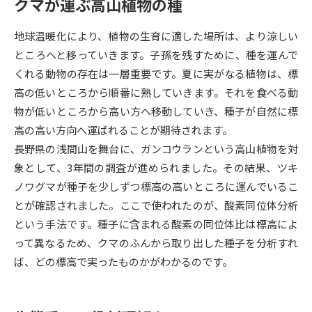
クマが運ぶ高山植物の種
データサイエンス特集
奨学金・特待生制度特集
地球温暖化により、植物の生育に適した場所は、より涼しい
ところへと移っていきます。子孫を残すために、種を運んで
デジタルパンフレット
進路の３択
くれる動物の存在は一層重要です。夏に実がなる植物は、標
高の低いところから順番に熟していきます。それを食べる動
新学年スタート号特集ページ
新学年スタート号特集ページ
物が低いところから高い方へ移動していき、種子が自然に標
（高3生用）
（高2生用）
高の高い方向へ運ばれることが期待されます。
SELFBRAND特集ページ
長野県の浅間山を舞台に、ガンコウランという高山植物を対
象として、3年間の調査が進められました。その結果、ツキ
オープンキャンパスなどを調べる
ノワグマが種子を少しずつ標高の高いところに運んでいるこ
とが確認されました。ここで使われたのが、酸素同位体分析
オープンキャンパス検索
実施プログラムから探す
という手法です。種子に含まれる酸素の同位体比は標高によ
って異なるため、クマのふんから取り出した種子を分析すれ
来場型・Web型イベント特集
夢ナビライブ
ば、どの標高で実ったものかがわかるのです。