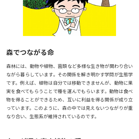
専門学校の資料請求
大学院の資料請求
大学入学共通テスト「受験案
留学・進学関連、塾・予備校
内」の請求
大学入学共通テスト「受験上の
高等学校卒業程度認定試験
配慮案内」の請求
森でつながる命
幼稚園教員資格認定試験
小学校教員資格認定試験
森林には、動物や植物、菌類など多様な生き物が関わり合い
高等学校（情報）教員資格認定
試験
ながら暮らしています。その関係を解き明かす学問が生態学
です。例えば、植物は自分では移動できませんが、動物に果
実を食べてもらうことで種を運んでもらいます。動物は食べ
大学研究
大学検索
物を得ることができるため、互いに利益を得る関係が成り立
っています。このように、森の中では見えないつながりが重
なり合い、生態系が維持されているのです。
大学で学べる内容や特徴を調べる
国際・グローバルに強い大学特
新増設大学・学部・学科特集
集