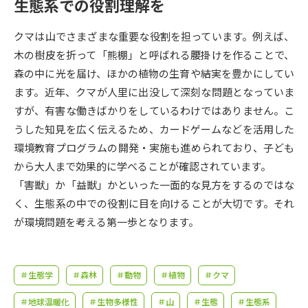
受験準備
資料検索
生態系での役割理解を
クマは山でさまざまな重要な役割を担っています。例えば、
志望校・出願校を調べる
木の樹皮を折って「熊棚」と呼ばれる腰掛けを作ることで、
森の中に光を届け、ほかの植物の生育や結実を豊かにしてい
併願校選び
受験スケジュールを立てよう
ます。近年、クマが人里に出没して深刻な問題となっていま
すが、有害な働きばかりをしているわけではありません。こ
先輩が入学を決めた理由
うした知見を広く伝えるため、カードゲームなどを活用した
テレメール全国一斉進学調査
環境教育プログラムの開発・実施も進められており、子ども
から大人まで効果的に学べることが確認されています。
新生活お役立ちガイド
「害獣」か「益獣」かといった一面的な見方をするのではな
く、生態系の中での役割に目を向けることが大切です。それ
学問発見
学問検索
が環境問題を考える第一歩となります。
大学で学びたい学問発見
＃生態学
＃森林
＃動物
＃植物
＃クマ
＃地球温暖化
＃生物多様性
＃山
＃生態
＃生態系