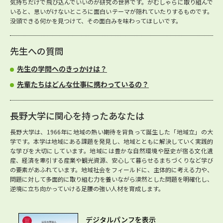
気持ちだけで飛び込んでいいのが研究の世界です。がむしゃらに取り組んで
いると、思いがけないところに面白いテーマが隠れていたりするものです。
没頭できる何かを見つけて、その面白みを味わってほしいです。
先生への質問
先生の学問へのきっかけは？
先輩たちはどんな仕事に携わっているの？
長野大学に関心を持ったあなたは
長野大学は、1966年に地域の熱い期待を背負って誕生した「地域立」の大
学です。本学は地域にある課題を発見し、地域とともに解決していく実践的
な学びを大切にしています。地域には豊かな自然環境や歴史が宿る文化遺
産、経済を牽引する産業や観光資源、安心して暮らせるまちづくりなど学び
の要素があふれています。地域社会をフィールドに、主体的に考える力や、
問題に対して多面的に取り組む力を養いながら漠然とした問題を明確化し、
逆境に立ち向かっていける足腰の強い人材を育成します。
デジタルパンフを表示