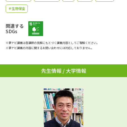
学問のミニ講義「夢ナビ講義」
学問分野解説
＃生物保全
学問の教科書
夢ナビライブ
関連する
SDGs
ユーザーサポート
※夢ナビ講義は各講師の見解にもとづく講義内容としてご理解ください。
※夢ナビ講義の内容に関するお問い合わせには対応しておりません。
Ｑ＆Ａ よくあるご質問
大学進学IDについて
資料の料金の
受付内容・発送状況の確認
お支払いについて
先生情報 / 大学情報
テレメール
個人情報取扱規定
お支払いサイト
テレメール進学カタログ
特定商取引表記
訂正のご案内