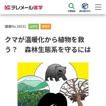
学問検索
資料請求BOX
資料請求
資料検索
講義No.16031
生物学
環境学
クマが温暖化から植物を救
大学・短大の資料種類から請求
う？ 森林生態系を守るには
大学パンフ
学部・学科パンフ
総合型選抜・学校推薦型選抜 募
大学入学共通テスト利用選抜の
集要項＆願書
募集要項＆願書
過去問題集
大学・短大以外の資料から請求