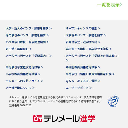
一覧を表示
大学・短大のパンフ・願書を請求 ＞
オープンキャンパス検索 ＞
専門学校のパンフ・願書を請求 ＞
大学院のパンフ・願書を請求 ＞
外国大学日本校・留学関連機関 ＞
新聞奨学会・進学情報誌 ＞
新生活・部屋探し ＞
進学塾・予備校、高卒認定予備校 ＞
大学入学共通テスト「受験案内」 ＞
大学入学共通テスト「受験上の配慮案内」
＞
高等学校卒業程度認定試験 ＞
幼稚園教員資格認定試験 ＞
小学校教員資格認定試験 ＞
高等学校（情報）教員資格認定試験 ＞
テレメールお支払いサイト ＞
Ｑ＆Ａ よくあるご質問 ＞
大学進学IDについて ＞
ユーザーサポート ＞
テレメール進学サイトを管理運営する株式会社フロムページは、個人情報を適切
に取り扱う企業としてプライバシーマークの使用を認められた認定事業者です。
登録番号 10860126