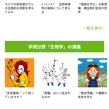
モグラの研究者がウシ
1＋1＞2？ 生物多様
「環境を守る」の新常
の生態的な役割を考え
性の価値について考え
識 微生物が主役の世
てみた
る
界
一覧を表示
学問分野「生物学」の講義
“活性酸素 ”って知っ
「意識」はいつ生まれ
「害虫予報」で農業の
ていますか？
るのか
未来を守る