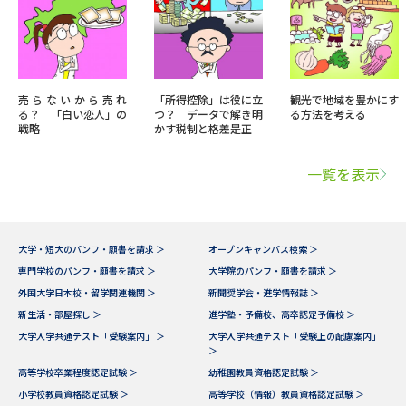
売らないから売れ
「所得控除」は役に立
観光で地域を豊かにす
る？ 「白い恋人」の
つ？ データで解き明
る方法を考える
戦略
かす税制と格差是正
一覧を表示
大学・短大のパンフ・願書を請求 ＞
オープンキャンパス検索 ＞
専門学校のパンフ・願書を請求 ＞
大学院のパンフ・願書を請求 ＞
外国大学日本校・留学関連機関 ＞
新聞奨学会・進学情報誌 ＞
新生活・部屋探し ＞
進学塾・予備校、高卒認定予備校 ＞
大学入学共通テスト「受験案内」 ＞
大学入学共通テスト「受験上の配慮案内」
＞
高等学校卒業程度認定試験 ＞
幼稚園教員資格認定試験 ＞
小学校教員資格認定試験 ＞
高等学校（情報）教員資格認定試験 ＞