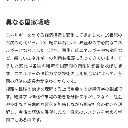
受験準備
資料検索
異なる国家戦略
志望校・出願校を調べる
エネルギーをめぐる経済構造も変化してきました。19世紀の
併願校選び
受験スケジュールを立てよう
石炭の時代から、20世紀には石油が世界経済の中心的なエネ
ルギーとなりました。現在、再生可能エネルギーや核融合な
先輩が入学を決めた理由
テレメール全国一斉進学調査
ど、新しいエネルギーの利用も視野に入ってきています。そ
うした変化は各国の経済や国家間の関係に影響を及ぼしま
新生活お役立ちガイド
す。エネルギーの供給力や新技術の活用度合いによって、各
国の経済の成長力が変わるからです。
複雑な世界の動きを理解する上で重要なのが経済学の視点で
学問発見
学問検索
す。経済学は価格や市場の動きを分析するだけでなく、社会
や技術など多角的な要素を加味しながら現実社会の動きを理
解し、今後の経済を展望したり、将来のシステムを考える学
大学で学びたい学問発見
問でもあるのです。