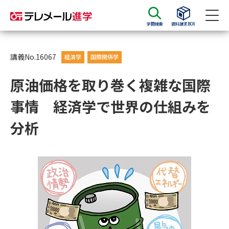
学問検索
資料請求BOX
資料請求
資料検索
講義No.16067
経済学
国際関係学
原油価格を取り巻く複雑な国際
大学・短大の資料種類から請求
事情 経済学で世界の仕組みを
大学パンフ
学部・学科パンフ
分析
総合型選抜・学校推薦型選抜 募
大学入学共通テスト利用選抜の
集要項＆願書
募集要項＆願書
過去問題集
大学・短大以外の資料から請求