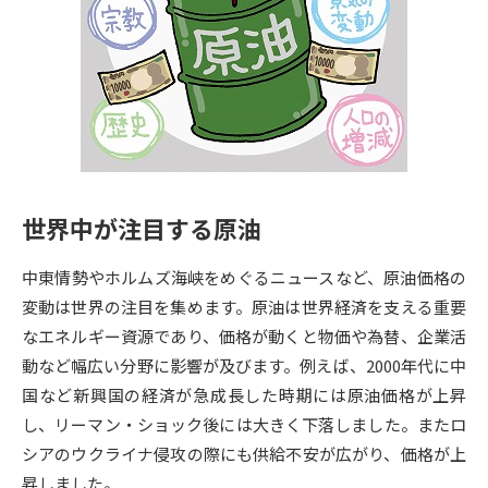
専門学校の資料請求
大学院の資料請求
大学入学共通テスト「受験案
留学・進学関連、塾・予備校
内」の請求
大学入学共通テスト「受験上の
高等学校卒業程度認定試験
配慮案内」の請求
幼稚園教員資格認定試験
小学校教員資格認定試験
世界中が注目する原油
高等学校（情報）教員資格認定
試験
中東情勢やホルムズ海峡をめぐるニュースなど、原油価格の
変動は世界の注目を集めます。原油は世界経済を支える重要
大学研究
大学検索
なエネルギー資源であり、価格が動くと物価や為替、企業活
動など幅広い分野に影響が及びます。例えば、2000年代に中
国など新興国の経済が急成長した時期には原油価格が上昇
大学で学べる内容や特徴を調べる
し、リーマン・ショック後には大きく下落しました。またロ
シアのウクライナ侵攻の際にも供給不安が広がり、価格が上
国際・グローバルに強い大学特
新増設大学・学部・学科特集
昇しました。
集