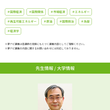
学問のミニ講義「夢ナビ講義」
学問分野解説
＃国際経済
＃国際関係
＃市場経済
＃エネルギー
学問の教科書
夢ナビライブ
＃再生可能エネルギー
＃原油
＃国際政治
＃為替
ユーザーサポート
＃経済学
Ｑ＆Ａ よくあるご質問
大学進学IDについて
※夢ナビ講義は各講師の見解にもとづく講義内容としてご理解ください。
※夢ナビ講義の内容に関するお問い合わせには対応しておりません。
資料の料金の
受付内容・発送状況の確認
お支払いについて
テレメール
先生情報 / 大学情報
個人情報取扱規定
お支払いサイト
テレメール進学カタログ
特定商取引表記
訂正のご案内