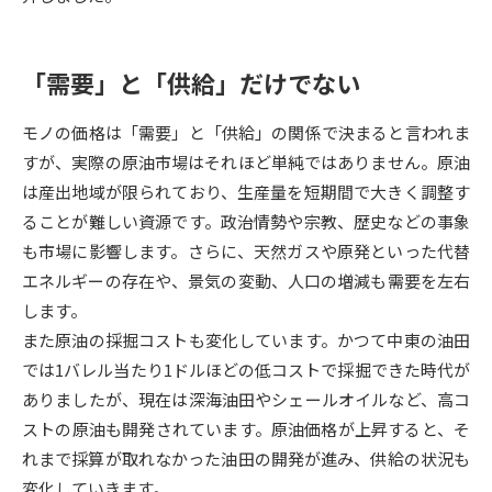
データサイエンス特集
奨学金・特待生制度特集
「需要」と「供給」だけでない
デジタルパンフレット
進路の３択
モノの価格は「需要」と「供給」の関係で決まると言われま
新学年スタート号特集ページ
新学年スタート号特集ページ
すが、実際の原油市場はそれほど単純ではありません。原油
（高3生用）
（高2生用）
は産出地域が限られており、生産量を短期間で大きく調整す
ることが難しい資源です。政治情勢や宗教、歴史などの事象
SELFBRAND特集ページ
も市場に影響します。さらに、天然ガスや原発といった代替
エネルギーの存在や、景気の変動、人口の増減も需要を左右
オープンキャンパスなどを調べる
します。
また原油の採掘コストも変化しています。かつて中東の油田
オープンキャンパス検索
実施プログラムから探す
では1バレル当たり1ドルほどの低コストで採掘できた時代が
ありましたが、現在は深海油田やシェールオイルなど、高コ
来場型・Web型イベント特集
夢ナビライブ
ストの原油も開発されています。原油価格が上昇すると、そ
れまで採算が取れなかった油田の開発が進み、供給の状況も
変化していきます。