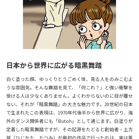
専門学校の資料請求
大学院の資料請求
大学入学共通テスト「受験案
留学・進学関連、塾・予備校
内」の請求
大学入学共通テスト「受験上の
高等学校卒業程度認定試験
配慮案内」の請求
幼稚園教員資格認定試験
小学校教員資格認定試験
日本から世界に広がる暗黒舞踏
高等学校（情報）教員資格認定
試験
白く塗った顔、ゆっくりとうごめく体、見る人をのみこむよ
うな雰囲気。そんな舞踏を見て、「何これ？」と強い衝撃を
大学研究
大学検索
受ける人は少なくありません。よくわからないのに目が離せ
ない、それが「暗黒舞踏」の大きな魅力です。20世紀の日本
で生まれたこの表現は、1970年代後半から世界に広がり、海
大学で学べる内容や特徴を調べる
外のダンス関係者にも「Butoh」として通じます。白塗りが
定着した暗黒舞踏ですが、その起源をたどると創始者・土方
国際・グローバルに強い大学特
新増設大学・学部・学科特集
巽（ひじかた たつみ）が最初の作品で行ったのは、実は黒
集