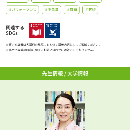
学問のミニ講義「夢ナビ講義」
学問分野解説
＃パフォーマンス
＃不思議
＃舞踊
＃芸術
学問の教科書
夢ナビライブ
関連する
SDGs
ユーザーサポート
※夢ナビ講義は各講師の見解にもとづく講義内容としてご理解ください。
Ｑ＆Ａ よくあるご質問
大学進学IDについて
※夢ナビ講義の内容に関するお問い合わせには対応しておりません。
資料の料金の
受付内容・発送状況の確認
お支払いについて
先生情報 / 大学情報
テレメール
個人情報取扱規定
お支払いサイト
テレメール進学カタログ
特定商取引表記
訂正のご案内