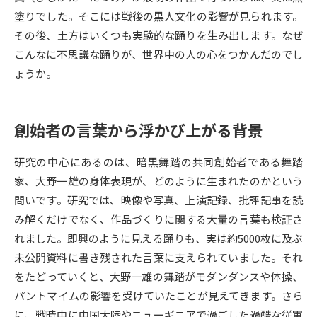
塗りでした。そこには戦後の黒人文化の影響が見られます。
データサイエンス特集
奨学金・特待生制度特集
その後、土方はいくつも実験的な踊りを生み出します。なぜ
こんなに不思議な踊りが、世界中の人の心をつかんだのでし
デジタルパンフレット
進路の３択
ょうか。
新学年スタート号特集ページ
新学年スタート号特集ページ
（高3生用）
（高2生用）
創始者の言葉から浮かび上がる背景
SELFBRAND特集ページ
研究の中心にあるのは、暗黒舞踏の共同創始者である舞踏
家、大野一雄の身体表現が、どのように生まれたのかという
オープンキャンパスなどを調べる
問いです。研究では、映像や写真、上演記録、批評記事を読
み解くだけでなく、作品づくりに関する大量の言葉も検証さ
オープンキャンパス検索
実施プログラムから探す
れました。即興のように見える踊りも、実は約5000枚に及ぶ
未公開資料に書き残された言葉に支えられていました。それ
来場型・Web型イベント特集
夢ナビライブ
をたどっていくと、大野一雄の舞踏がモダンダンスや体操、
パントマイムの影響を受けていたことが見えてきます。さら
に、戦時中に中国大陸やニューギニアで過ごした過酷な従軍