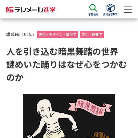
学問検索
資料請求BOX
資料請求
資料検索
講義No.16155
美術・デザイン・芸術学
文化・教養学
人を引き込む暗黒舞踏の世界
大学・短大の資料種類から請求
謎めいた踊りはなぜ心をつかむ
大学パンフ
学部・学科パンフ
のか
総合型選抜・学校推薦型選抜 募
大学入学共通テスト利用選抜の
集要項＆願書
募集要項＆願書
過去問題集
大学・短大以外の資料から請求