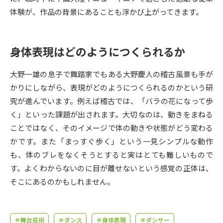
受験準備
資料検索
体験が、作品の背景にあることも浮かび上がってきます。
志望校・出願校を調べる
身体表現はどのようにつくられるか
併願校選び
受験スケジュールを立てよう
大野一雄の息子で舞踏家でもある大野慶人の稽古風景も手が
かりにしながら、表現がどのようにつくられるのかという研
先輩が入学を決めた理由
テレメール全国一斉進学調査
究が進んでいます。例えば稽古では、「バラの花になって歩
く」といった課題が出されます。大切なのは、動きをまねる
新生活お役立ちガイド
ことではなく、そのイメージで体の動きや状態がどう変わる
かです。また「まっすぐ歩く」という一見シンプルな動作
も、体のブレをなくそうとすると実はとても難しいもので
学問発見
学問検索
す。よくわからないのに目が離せないという感覚の正体は、
そこにあるのかもしれません。
大学で学びたい学問発見
＃舞台芸術
＃ダンス
＃身体表現
＃ダンサー