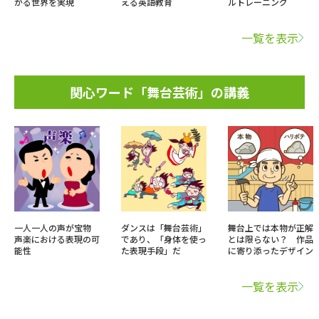
がる世界を実現
える英語教育
ルトレーニング
一覧を表示
関心ワード「舞台芸術」の講義
一人一人の声が宝物
ダンスは「舞台芸術」
舞台上では本物が正解
声楽における表現の可
であり、「身体を使っ
とは限らない？ 作品
能性
た表現手段」だ
に寄り添ったデザイン
一覧を表示