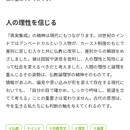
受験準備
資料検索
人の理性を信じる
志望校・出願校を調べる
『真実集成』の精神は現代にもつながります。20世紀のイン
併願校選び
受験スケジュールを立てよう
ドではアンベードカルという人物が、カースト制度のもとで
差別に苦しむ人々と共に仏教に改宗し、差別からの解放をめ
先輩が入学を決めた理由
テレメール全国一斉進学調査
ざしました。彼は因習や迷信を批判し、人の理性と知性によ
って社会を変えるべきだと考えました。人間の理性と論理を
新生活お役立ちガイド
重んじるその姿勢は、仏教論理学の精神そのものです。
情報があふれ、偏見や思い込みが形を変えて存在する現代に
おいても、「自分の目で確かめ、しっかり吟味し、筋道を立
学問発見
学問検索
てて考える」ことの重要さは変わりません。古代の思想は、
今を生きる私たちにも判断の軸を与えてくれるのです。
大学で学びたい学問発見
＃仏教
＃インド
＃宗教哲学
＃理性
＃論理