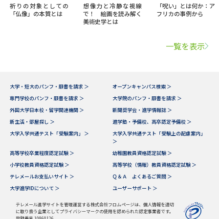
祈りの対象としての
想像力と冷静な視線
「呪い」とは何か：ア
「仏像」の本質とは
で！ 絵画を読み解く
フリカの事例から
美術史学とは
一覧を表示
大学・短大のパンフ・願書を請求 ＞
オープンキャンパス検索 ＞
専門学校のパンフ・願書を請求 ＞
大学院のパンフ・願書を請求 ＞
外国大学日本校・留学関連機関 ＞
新聞奨学会・進学情報誌 ＞
新生活・部屋探し ＞
進学塾・予備校、高卒認定予備校 ＞
大学入学共通テスト「受験案内」 ＞
大学入学共通テスト「受験上の配慮案内」
＞
高等学校卒業程度認定試験 ＞
幼稚園教員資格認定試験 ＞
小学校教員資格認定試験 ＞
高等学校（情報）教員資格認定試験 ＞
テレメールお支払いサイト ＞
Ｑ＆Ａ よくあるご質問 ＞
大学進学IDについて ＞
ユーザーサポート ＞
テレメール進学サイトを管理運営する株式会社フロムページは、個人情報を適切
に取り扱う企業としてプライバシーマークの使用を認められた認定事業者です。
登録番号 10860126