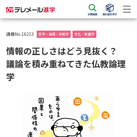
学問検索
資料請求BOX
資料請求
資料検索
講義No.16213
哲学・倫理・宗教学
文化・教養学
情報の正しさはどう見抜く？
大学・短大の資料種類から請求
議論を積み重ねてきた仏教論理
大学パンフ
学部・学科パンフ
学
総合型選抜・学校推薦型選抜 募
大学入学共通テスト利用選抜の
集要項＆願書
募集要項＆願書
過去問題集
大学・短大以外の資料から請求