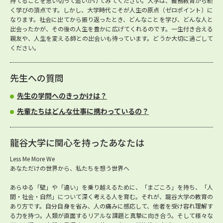
持てることを思い切って追いかけてみてください。大学は、義務教育から続
く学びの頂点です。しかし、大学時代こそが人生の原点（ゼロポイント）に
なります。社会に出てから振り返ったとき、どんなことを学び、どんな人と
出会ったかが、その後の人生を豊かに広げてくれるのです。一生付き合える
親友や、人生を変える師との出会いも待っています。どうか大切に過ごして
ください。
先生への質問
先生の学問へのきっかけは？
先輩たちはどんな仕事に携わっているの？
龍谷大学に関心を持ったあなたは
Less Me More We
あなただけの世界から、私たちを想う世界へ
あらゆる「壁」や「違い」を乗り越えるために、「まごころ」を持ち、「人
間・社会・自然」について深く考える人を育む。それが、龍谷大学の教育の
あり方です。自分自身を省み、人の痛みに感応して、他者を受け容れ理解す
る力を持つ。人類が直面するリアルな課題と真摯に向き合う。そして様々な