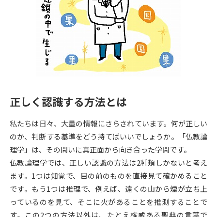
専門学校の資料請求
大学院の資料請求
大学入学共通テスト「受験案
留学・進学関連、塾・予備校
内」の請求
大学入学共通テスト「受験上の
高等学校卒業程度認定試験
配慮案内」の請求
幼稚園教員資格認定試験
小学校教員資格認定試験
正しく認識する方法とは
高等学校（情報）教員資格認定
試験
私たちは日々、大量の情報にさらされています。何が正しい
のか、判断する基準をどう持てばいいでしょうか。「仏教論
大学研究
大学検索
理学」は、その問いに真正面から向き合った学問です。
仏教論理学では、正しい認識の方法は2種類しかないと考え
ます。1つは知覚で、目の前のものを直接見て確かめること
大学で学べる内容や特徴を調べる
です。もう1つは推理で、例えば、遠くの山から煙が立ち上
っているのを見て、そこに火があることを推測することで
国際・グローバルに強い大学特
新増設大学・学部・学科特集
す。この2つの方法以外は、たとえ権威ある聖典の言葉で
集