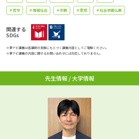
学問のミニ講義「夢ナビ講義」
学問分野解説
＃哲学
＃情報社会
＃宗教
＃思想
＃社会参画仏教
学問の教科書
夢ナビライブ
関連する
SDGs
ユーザーサポート
※夢ナビ講義は各講師の見解にもとづく講義内容としてご理解ください。
Ｑ＆Ａ よくあるご質問
大学進学IDについて
※夢ナビ講義の内容に関するお問い合わせには対応しておりません。
資料の料金の
受付内容・発送状況の確認
お支払いについて
先生情報 / 大学情報
テレメール
個人情報取扱規定
お支払いサイト
テレメール進学カタログ
特定商取引表記
訂正のご案内