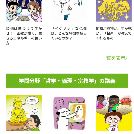
煩悩は断つより生か
「イケメン」な仏像
動物か植物か、生か死
せ！ 密教が説く、生
は、どんな特徴を持っ
か、「粘菌」が教えて
きるエネルギーの使い
ているのか？
くれるもの
方
一覧を表示
学問分野「哲学・倫理・宗教学」の講義