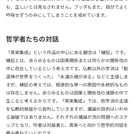
も、正しいとは見なされません。ブッダもまた、自分でよく
データサイエンス特集
奨学金・特待生制度特集
吟味せずうのみにしてしまうことを戒めています。
デジタルパンフレット
進路の３択
哲学者たちの対話
新学年スタート号特集ページ
新学年スタート号特集ページ
（高3生用）
（高2生用）
『真実集成』という作品の中心にある観念は「縁起」です。
縁起とは、あらゆるものは因果関係または何らかの関係性の
SELFBRAND特集ページ
中に存在しているという考え方です。仏教以外の学派は「創
造神が世界をつくった」「永遠の魂がある」などと主張しま
オープンキャンパスなどを調べる
すが、縁起の考えでは、根源的な単一の原因や永続的なもの
は存在しません。あらゆるものは因果と関係性の連鎖の中で
オープンキャンパス検索
実施プログラムから探す
生じると考えるからです。『真実集成』では、他学派の主張
を仏教的視座から批判していきますが、議論の目的はいわゆ
来場型・Web型イベント特集
夢ナビライブ
る論破ではありません。それぞれの議論が次の問題へのステ
ップとなり、作者は対論者と、真実へと向かう哲学的対話を
積み重ねていくのです。