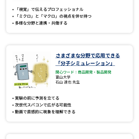
受験準備
資料検索
「視覚」で伝えるプロフェッショナル
「ミクロ」と「マクロ」の視点を併せ持つ
多様な分野と連携・共働する
志望校・出願校を調べる
併願校選び
受験スケジュールを立てよう
さまざまな分野で応用できる
先輩が入学を決めた理由
テレメール全国一斉進学調査
「分子シミュレーション」
関心ワード：商品開発・製品開発
新生活お役立ちガイド
富山大学
石山 達也 先生
実験の前に予測を立てる
学問発見
学問検索
次世代スパコンで広がる可能性
動画で直感的に現象を理解できる
大学で学びたい学問発見