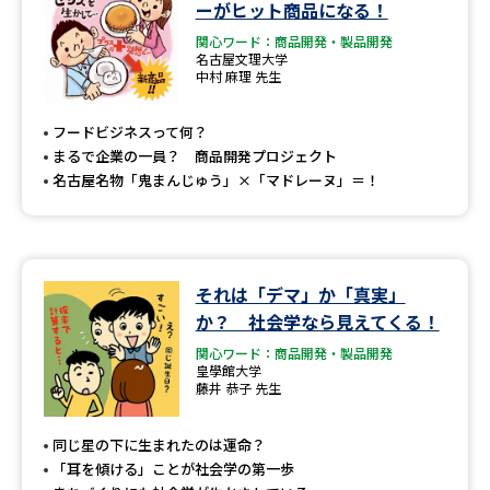
ーがヒット商品になる！
関心ワード：商品開発・製品開発
名古屋文理大学
中村 麻理 先生
フードビジネスって何？
まるで企業の一員？ 商品開発プロジェクト
名古屋名物「鬼まんじゅう」×「マドレーヌ」＝！
それは「デマ」か「真実」
か？ 社会学なら見えてくる！
関心ワード：商品開発・製品開発
皇學館大学
藤井 恭子 先生
同じ星の下に生まれたのは運命？
「耳を傾ける」ことが社会学の第一歩