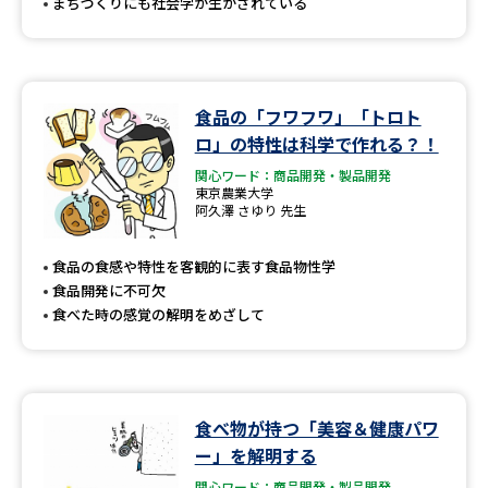
まちづくりにも社会学が生かされている
食品の「フワフワ」「トロト
ロ」の特性は科学で作れる？！
関心ワード：商品開発・製品開発
東京農業大学
阿久澤 さゆり 先生
食品の食感や特性を客観的に表す食品物性学
食品開発に不可欠
食べた時の感覚の解明をめざして
食べ物が持つ「美容＆健康パワ
ー」を解明する
関心ワード：商品開発・製品開発