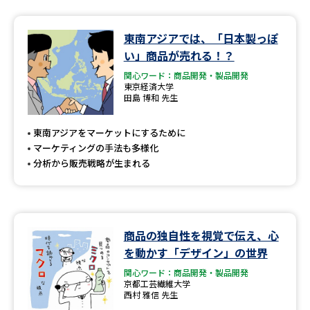
データサイエンス特集
奨学金・特待生制度特集
東南アジアでは、「日本製っぽ
い」商品が売れる！？
デジタルパンフレット
進路の３択
関心ワード：商品開発・製品開発
東京経済大学
田島 博和 先生
新学年スタート号特集ページ
新学年スタート号特集ページ
（高3生用）
（高2生用）
東南アジアをマーケットにするために
SELFBRAND特集ページ
マーケティングの手法も多様化
分析から販売戦略が生まれる
オープンキャンパスなどを調べる
オープンキャンパス検索
実施プログラムから探す
商品の独自性を視覚で伝え、心
を動かす「デザイン」の世界
来場型・Web型イベント特集
夢ナビライブ
関心ワード：商品開発・製品開発
京都工芸繊維大学
西村 雅信 先生