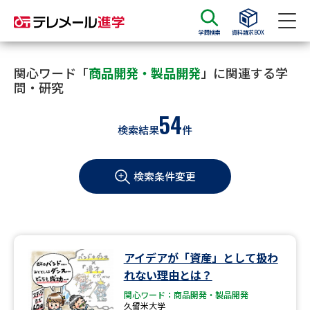
学問検索
資料請求BOX
資料請求
資料検索
関心ワード「
商品開発・製品開発
」に関連する学
問・研究
54
大学・短大の資料種類から請求
検索結果
件
大学パンフ
学部・学科パンフ
検索条件変更
総合型選抜・学校推薦型選抜 募
大学入学共通テスト利用選抜の
集要項＆願書
募集要項＆願書
過去問題集
アイデアが「資産」として扱わ
大学・短大以外の資料から請求
れない理由とは？
関心ワード：商品開発・製品開発
久留米大学