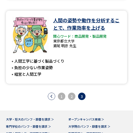
人間の姿勢や動作を分析するこ
とで、作業効率を上げる
関心ワード：商品開発・製品開発
東京都立大学
瀬尾 明彦 先生
人間工学に基づく製品づくり
負担の少ない作業姿勢
経営と人間工学
1
2
3
大学・短大のパンフ・願書を請求 ＞
オープンキャンパス検索 ＞
専門学校のパンフ・願書を請求 ＞
大学院のパンフ・願書を請求 ＞