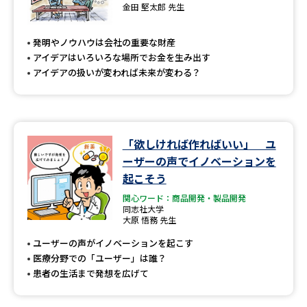
専門学校の資料請求
大学院の資料請求
金田 堅太郎 先生
大学入学共通テスト「受験案
留学・進学関連、塾・予備校
発明やノウハウは会社の重要な財産
内」の請求
アイデアはいろいろな場所でお金を生み出す
大学入学共通テスト「受験上の
アイデアの扱いが変われば未来が変わる？
高等学校卒業程度認定試験
配慮案内」の請求
幼稚園教員資格認定試験
小学校教員資格認定試験
「欲しければ作ればいい」 ユ
高等学校（情報）教員資格認定
試験
ーザーの声でイノベーションを
起こそう
関心ワード：商品開発・製品開発
大学研究
大学検索
同志社大学
大原 悟務 先生
ユーザーの声がイノベーションを起こす
医療分野での「ユーザー」は誰？
大学で学べる内容や特徴を調べる
患者の生活まで発想を広げて
国際・グローバルに強い大学特
新増設大学・学部・学科特集
集