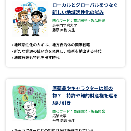
学問のミニ講義「夢ナビ講義」
学問分野解説
ローカルとグローバルをつなぐ
新しい地域活性化の試み
学問の教科書
夢ナビライブ
関心ワード：商品開発・製品開発
追手門学院大学
藤原 直樹 先生
ユーザーサポート
地域活性化のカギは、地方自治体の国際戦略
Ｑ＆Ａ よくあるご質問
大学進学IDについて
新たな資源の使い方を発見し、技術を輸出する時代
地域行政も特色を出す時代
資料の料金の
受付内容・発送状況の確認
お支払いについて
テレメール
個人情報取扱規定
お支払いサイト
医薬品やキャラクターは誰の
物？ 特許や知的財産権を巡る
テレメール進学カタログ
特定商取引表記
訂正のご案内
駆け引き
関心ワード：商品開発・製品開発
拓殖大学
丹野 忠晋 先生
キャラクターなどの知的財産は保護されている