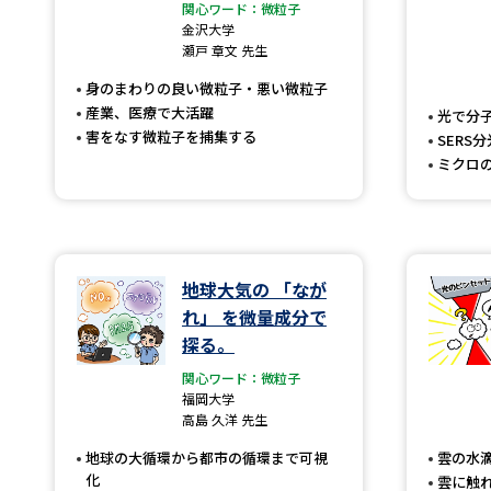
関心ワード：微粒子
金沢大学
瀬戸 章文 先生
身のまわりの良い微粒子・悪い微粒子
産業、医療で大活躍
光で分
害をなす微粒子を捕集する
SERS
ミクロ
地球大気の 「なが
れ」 を微量成分で
探る。
関心ワード：微粒子
福岡大学
高島 久洋 先生
地球の大循環から都市の循環まで可視
雲の水滴
化
雲に触