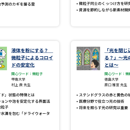
微粒子同士のくっつけ方を研
動予測のカギを握る雲
SELFBRAND特集ページ
資源を節約しながら新素材開
オープンキャンパスなどを調
オープンキャンパス検索
実施プログラ
来場型・Web型イベント特集
夢ナビ
液体を粉にする？
「光を閉じ
微粒子によるコロイ
る？」～光
ドの安定化
とは～
受験準備
関心ワード：微粒子
関心ワード：微
甲南大学
徳島大学
村上 良 先生
原口 雅宣 先生
志望校・出願校を調べる
イド」状態の特徴とは
ステンドグラスの赤と黄色の
ションや泡を安定化する界面活
医療分野で役立つ光の技術
微粒子
将来を照らす光の研究は重要
併願校選び
受験スケジュールを立てよ
で水滴を包む「ドライウォータ
テレメール全国一斉進学調査
新生活お