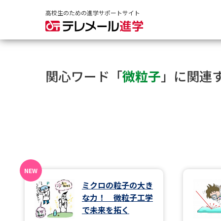
高校生のための進学サポートサイト
関心ワード「
微粒子
」に関連
ミクロの粒子の大き
な力！ 微粒子工学
で未来を拓く