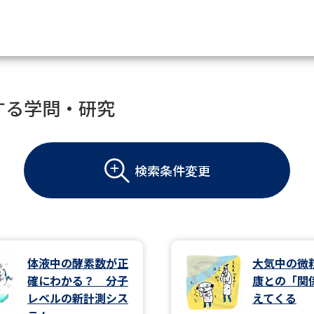
資料請求
する学問・研究
大学・短大の資料種類から請
検索条件変更
大学パンフ
学部・学科パンフ
総合型選抜・学校推薦型選抜 募集要項＆
大学入学共通テスト利用選抜の募集要項
大学・短大以外の資料から請
体液中の酵素数が正
大気中の微
確にわかる？ 分子
康との「関
専門学校の資料請求
大学院の資料請求
レベルの新計測シス
えてくる