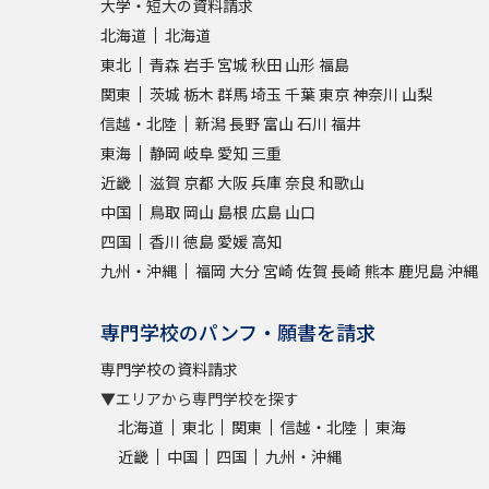
大学・短大の資料請求
北海道
北海道
東北
青森
岩手
宮城
秋田
山形
福島
関東
茨城
栃木
群馬
埼玉
千葉
東京
神奈川
山梨
信越・北陸
新潟
長野
富山
石川
福井
東海
静岡
岐阜
愛知
三重
近畿
滋賀
京都
大阪
兵庫
奈良
和歌山
中国
鳥取
岡山
島根
広島
山口
四国
香川
徳島
愛媛
高知
九州・沖縄
福岡
大分
宮崎
佐賀
長崎
熊本
鹿児島
沖縄
専門学校のパンフ・願書を請求
専門学校の資料請求
▼エリアから専門学校を探す
北海道
東北
関東
信越・北陸
東海
近畿
中国
四国
九州・沖縄