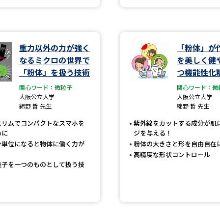
学問発見
重力以外の力が強く
「粉体」が
なるミクロの世界で
を美しく健
大学で学びたい学問発見
「粉体」を扱う技術
つ機能性化
学問のミニ講義「夢ナビ講義」
学問分
関心ワード：微粒子
関心ワード：微
大阪公立大学
大阪公立大学
綿野 哲 先生
綿野 哲 先生
スリムでコンパクトなスマホを
紫外線をカットする成分が肌
ユーザーサポート
めに
ジを与える！
ン単位になると物体に働く力が
粉体の大きさと形を自由自在
高精度な形状コントロール
Ｑ＆Ａ よくあるご質問
大学進学IDにつ
粒子を一つのものとして扱う技
資料の料金の
お支払いについて
受付内容
個人情報取扱規定
特定商取引表記
お
受験情報リンク