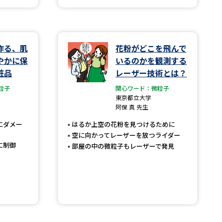
学問検索
作る、肌
花粉がどこを飛んで
やかに保
いるのかを観測する
粧品
レーザー技術とは？
野解説
学問の教科書
夢ナビライブ
粒子
関心ワード：微粒子
東京都立大学
阿保 真 先生
にダメー
はるか上空の花粉を見つけるために
空に向かってレーザーを放つライダー
に制御
部屋の中の微粒子もレーザーで発見
いて
このサイトについて
・発送状況の確認
テレメール
お支払いサイト
問合せ先
テレメール進学カタログ
訂正のご案内