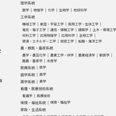
理学系統
数学
物理学
化学
生物学
地球科学
工学系統
機械工学
航空・宇宙工学
医用工学・生体工学
電気・電子工学
通信・情報工学
建築学
土木・環境工
材料工学
応用物理学
応用科学
生物工学
資源・エネルギー工学
経営工学
船舶・海洋工学
農・獣医・畜産系統
求
農学・農芸化学
農業工学・林学
農業経済学
獣医学
酪農・畜産学
水産学
医学
医療系統
歯学
歯学系統
請
薬学
薬学系統
看護・医療技術系統
看護学
医療技術
保険・福祉学
保険・福祉系統
家政・生活系統