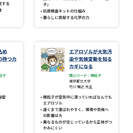
究する
子」
発
抗原検査キットの仕組み
暮らしに貢献する化学の力
べる
ムから探す
ライブ
込め
エアロゾルが大気汚
の持つ力
染や気候変動を知る
カギになる
資料検索
粒子
関心ワード：微粒子
東京都立大学
竹川 暢之 先生
秘密
微粒子が空気中に漂っていればなんでも
エアロゾル
遠くまで運ばれやすく、環境や気候へ
う
先輩が入学を決めた理由
の影響は大
役立ちガイド
異なるものが交じっているから正体がつ
かみにくい