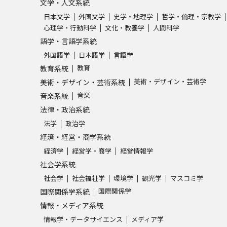
文学・人文系統
日本文学
外国文学
史学・地理学
哲学・倫理・宗教学
心理学・行動科学
文化・教養学
人間科学
語学・言語学系統
外国語学
日本語学
言語学
教育
教育系統
美術・デザイン・芸術学
美術・デザイン・芸術系統
音楽
音楽系統
法律・政治系統
法学
政治学
経済・経営・商学系統
経済学
経営学・商学
経営情報学
社会学系統
社会学
社会福祉学
環境学
観光学
マスコミ学
国際関係学
国際関係学系統
情報・メディア系統
情報学・データサイエンス
メディア学