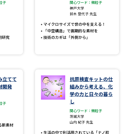
粒子
関心ワード：微粒子
神戸大学
」の請求
高等学校卒業程度認定試験
鈴木 登代子 先生
格認定試験
マイクロサイズで世の中を支える！
「中空構造」で画期的な素材を
同研究
技術のカギは「外側から」
大学検索
み立てて
抗原検査キットの仕
べる
材開発
組みから考える、化
学の力と日々の暮ら
ローバルに強い大学特集
し
粒子
制度特集
デジタルパンフレット
関心ワード：微粒子
茨城大学
ジ（高3生用）
山内 紀子 先生
る新素材
）
生活の中で利活用されている「ナノ粒