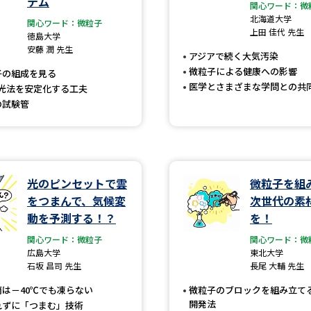
テム
大学入学共通テスト「受験案内」の請求
関心ワード：微
北海道大学
関心ワード：微粒子
大学入学共通テスト「受験上の配慮案内
上田 佳代 先生
徳島大学
安藤 潤 先生
幼稚園教員資格認定試験
小学校教員資
アジアで続く大気汚染
微粒子による健康への影響
子の組成を見る
高等学校（情報）教員資格認定試験
医学とさまざまな学問との共
分光法を安定化する工夫
の試験管
大学研究
光のピンセットで雲
微粒子を組
大学で学べる内容や特徴を調
をつまんで、気候変
次世代の素
動を予測する！？
を！
新増設大学・学部・学科特集
国際・グ
関心ワード：微粒子
関心ワード：微
データサイエンス特集
奨学金・特待生
広島大学
東北大学
石坂 昌司 先生
長尾 大輔 先生
進路の３択
新学年スタート号特集ペー
は－40℃でも凍らない
微粒子のブロックを組み立て
新学年スタート号特集ページ（高2生用
開発法
れずに「つまむ」技術