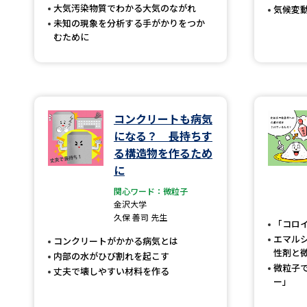
大気汚染物質でわかる大気のながれ
気候変
未知の現象を分析する手がかりをつか
むために
コンクリートも病気
になる？ 長持ちす
る構造物を作るため
に
関心ワード：微粒子
金沢大学
久保 善司 先生
「コロ
エマル
コンクリートがかかる病気とは
性剤と
内部の水がひび割れを起こす
微粒子
丈夫で壊しやすい材料を作る
ー」