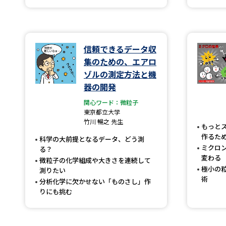
信頼できるデータ収
集のための、エアロ
ゾルの測定方法と機
器の開発
関心ワード：微粒子
東京都立大学
竹川 暢之 先生
もっと
作るた
科学の大前提となるデータ、どう測
ミクロ
る？
変わる
微粒子の化学組成や大きさを連続して
極小の
測りたい
術
分析化学に欠かせない「ものさし」作
りにも挑む