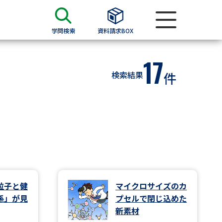
学問検索
資料請求BOX
17
資料検索
検索結果
件
求
願書
＆願書
過去問題集
求
粒子と健
マイクロサイズのカ
係」が見
プセルで閉じ込めた
留学・進学関連、塾・予備校
新素材