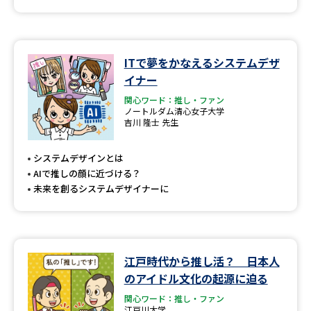
ITで夢をかなえるシステムデザ
イナー
関心ワード：推し・ファン
ノートルダム清心女子大学
吉川 隆士 先生
システムデザインとは
AIで推しの顔に近づける？
未来を創るシステムデザイナーに
江戸時代から推し活？ 日本人
のアイドル文化の起源に迫る
関心ワード：推し・ファン
江戸川大学