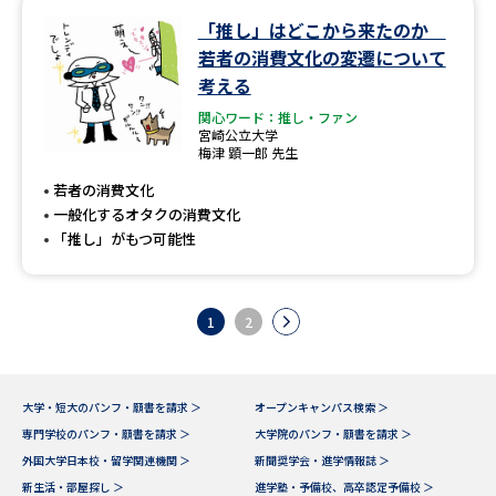
「推し」はどこから来たのか
若者の消費文化の変遷について
考える
関心ワード：推し・ファン
宮崎公立大学
梅津 顕一郎 先生
若者の消費文化
一般化するオタクの消費文化
「推し」がもつ可能性
1
2
大学・短大のパンフ・願書を請求 ＞
オープンキャンパス検索 ＞
専門学校のパンフ・願書を請求 ＞
大学院のパンフ・願書を請求 ＞
外国大学日本校・留学関連機関 ＞
新聞奨学会・進学情報誌 ＞
新生活・部屋探し ＞
進学塾・予備校、高卒認定予備校 ＞