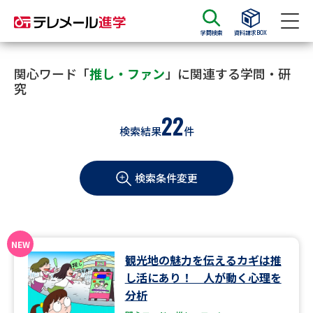
学問検索
資料請求BOX
資料請求
資料検索
関心ワード「
推し・ファン
」に関連する学問・研
究
22
大学・短大の資料種類から請求
検索結果
件
大学パンフ
学部・学科パンフ
検索条件変更
総合型選抜・学校推薦型選抜 募
大学入学共通テスト利用選抜の
集要項＆願書
募集要項＆願書
過去問題集
観光地の魅力を伝えるカギは推
大学・短大以外の資料から請求
し活にあり！ 人が動く心理を
分析