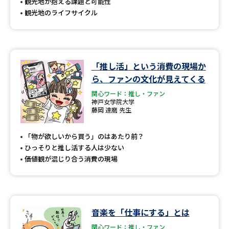
観光地が抱える課題と可能性
観光地のライフサイクル
「推し活」という消費の現場か
ら、ファンの文化が見えてくる
関心ワード：推し・ファン
神戸女学院大学
藤岡 達磨 先生
「物が欲しいから買う」のはあたり前？
ひっそりと推し活する人は少ない
価値観が混じり合う消費の現場
音楽を「仕事にする」とは
関心ワード：推し・ファン