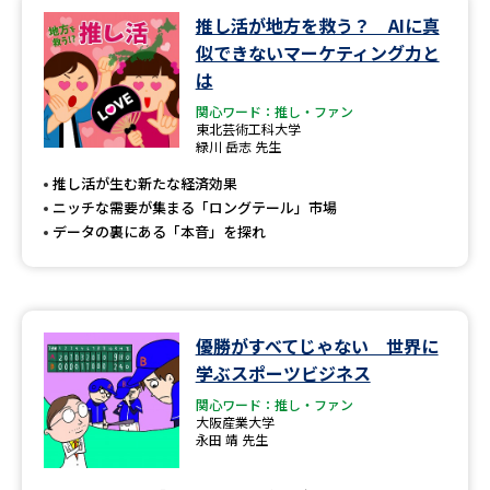
学問のミニ講義「夢ナビ講義」
学問分野解説
推し活が地方を救う？ AIに真
似できないマーケティング力と
学問の教科書
夢ナビライブ
は
関心ワード：推し・ファン
ユーザーサポート
東北芸術工科大学
緑川 岳志 先生
推し活が生む新たな経済効果
Ｑ＆Ａ よくあるご質問
大学進学IDについて
ニッチな需要が集まる「ロングテール」市場
データの裏にある「本音」を探れ
資料の料金の
受付内容・発送状況の確認
お支払いについて
テレメール
個人情報取扱規定
お支払いサイト
優勝がすべてじゃない 世界に
テレメール進学カタログ
特定商取引表記
学ぶスポーツビジネス
訂正のご案内
関心ワード：推し・ファン
大阪産業大学
永田 靖 先生