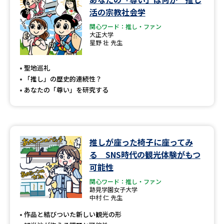
活の宗教社会学
関心ワード：推し・ファン
大正大学
星野 壮 先生
聖地巡礼
「推し」の歴史的連続性？
あなたの「尊い」を研究する
推しが座った椅子に座ってみ
る SNS時代の観光体験がもつ
可能性
関心ワード：推し・ファン
跡見学園女子大学
中村 仁 先生
作品と結びついた新しい観光の形