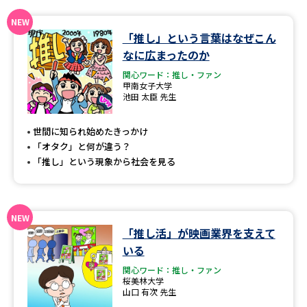
データサイエンス特集
奨学金・特待生制度特集
「推し」という言葉はなぜこん
なに広まったのか
デジタルパンフレット
進路の３択
関心ワード：推し・ファン
甲南女子大学
池田 太臣 先生
新学年スタート号特集ページ
新学年スタート号特集ページ
（高3生用）
（高2生用）
世間に知られ始めたきっかけ
SELFBRAND特集ページ
「オタク」と何が違う？
「推し」という現象から社会を見る
オープンキャンパスなどを調べる
オープンキャンパス検索
実施プログラムから探す
「推し活」が映画業界を支えて
いる
来場型・Web型イベント特集
夢ナビライブ
関心ワード：推し・ファン
桜美林大学
山口 有次 先生