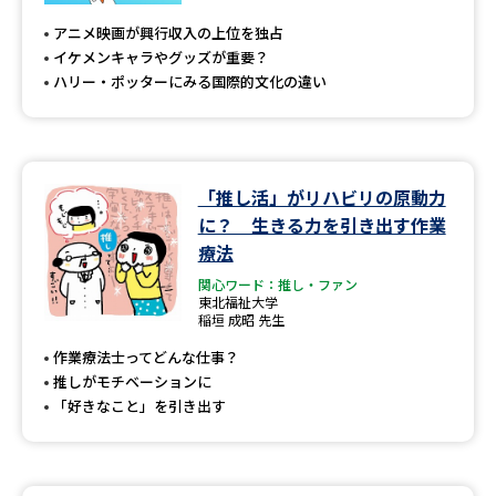
受験準備
資料検索
アニメ映画が興行収入の上位を独占
イケメンキャラやグッズが重要？
ハリー・ポッターにみる国際的文化の違い
志望校・出願校を調べる
併願校選び
受験スケジュールを立てよう
「推し活」がリハビリの原動力
先輩が入学を決めた理由
テレメール全国一斉進学調査
に？ 生きる力を引き出す作業
療法
新生活お役立ちガイド
関心ワード：推し・ファン
東北福祉大学
稲垣 成昭 先生
学問発見
学問検索
作業療法士ってどんな仕事？
推しがモチベーションに
「好きなこと」を引き出す
大学で学びたい学問発見