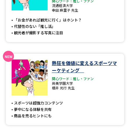
専門学校の資料請求
大学院の資料請求
関心ワード：推し・ファン
流通経済大学
幸田 麻里子 先生
大学入学共通テスト「受験案
留学・進学関連、塾・予備校
内」の請求
「お金があれば観光に行く」はホント？
代替性のない「推し活」
大学入学共通テスト「受験上の
高等学校卒業程度認定試験
観光者が撮影する写真に注目
配慮案内」の請求
幼稚園教員資格認定試験
小学校教員資格認定試験
高等学校（情報）教員資格認定
熱狂を価値に変えるスポーツマ
試験
ーケティング
関心ワード：推し・ファン
尚美学園大学
大学研究
大学検索
櫻井 光行 先生
スポーツは超強力コンテンツ
夢中になる体験を共有
大学で学べる内容や特徴を調べる
商品を売るヒントにも
国際・グローバルに強い大学特
新増設大学・学部・学科特集
集