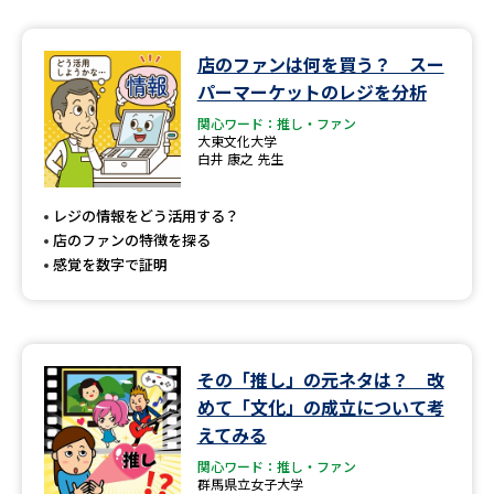
店のファンは何を買う？ スー
パーマーケットのレジを分析
関心ワード：推し・ファン
大東文化大学
白井 康之 先生
レジの情報をどう活用する？
店のファンの特徴を探る
感覚を数字で証明
その「推し」の元ネタは？ 改
めて「文化」の成立について考
えてみる
関心ワード：推し・ファン
群馬県立女子大学