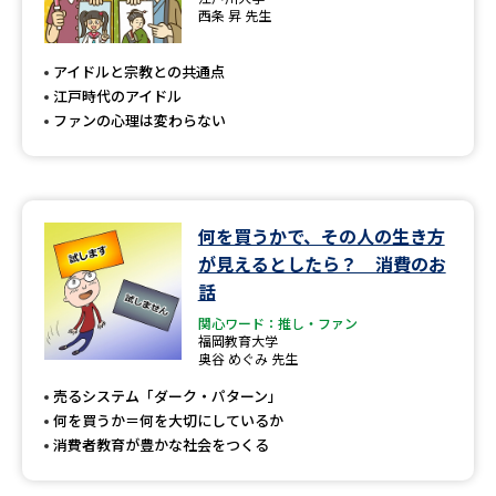
西条 昇 先生
アイドルと宗教との共通点
江戸時代のアイドル
ファンの心理は変わらない
何を買うかで、その人の生き方
が見えるとしたら？ 消費のお
話
関心ワード：推し・ファン
福岡教育大学
奥谷 めぐみ 先生
売るシステム「ダーク・パターン」
何を買うか＝何を大切にしているか
消費者教育が豊かな社会をつくる