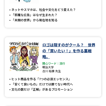
専門学校の資料請求
大学院の資料請求
ネットやスマホは、社会や文化をどう変えた？
大学入学共通テスト「受験案
留学・進学関連、塾・予備校
「邪魔な広告」はなぜ生まれた？
内」の請求
「未開の世界」から現在地を知る
大学入学共通テスト「受験上の
高等学校卒業程度認定試験
配慮案内」の請求
幼稚園教員資格認定試験
小学校教員資格認定試験
ロゴは隠すのがクール？ 世界
の「買いたい！」を作る裏戦
高等学校（情報）教員資格認定
試験
略。
関心ワード：流行
明治大学
古川 裕康 先生
大学研究
大学検索
ヒット商品を作る「7つの必須エッセンス」
「安くて良いもの」だけでは勝てない時代へ
文化の数だけ「正解」があるプロモーション
大学で学べる内容や特徴を調べる
国際・グローバルに強い大学特
新増設大学・学部・学科特集
集