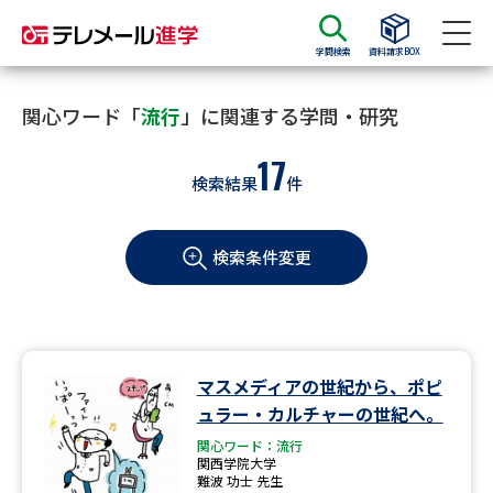
学問検索
資料請求BOX
資料請求
資料検索
関心ワード「
流行
」に関連する学問・研究
17
検索結果
件
大学・短大の資料種類から請求
検索条件変更
大学パンフ
学部・学科パンフ
総合型選抜・学校推薦型選抜 募
大学入学共通テスト利用選抜の
集要項＆願書
募集要項＆願書
過去問題集
マスメディアの世紀から、ポピ
ュラー・カルチャーの世紀へ。
大学・短大以外の資料から請求
関心ワード：流行
関西学院大学
難波 功士 先生