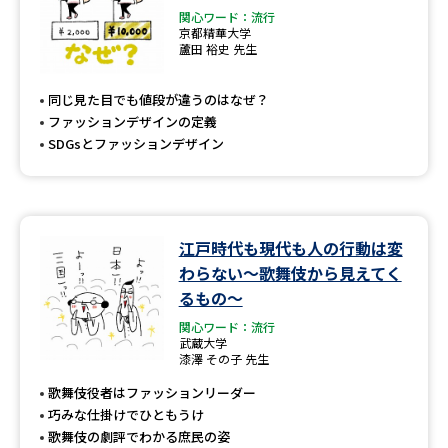
関心ワード：流行
京都精華大学
蘆田 裕史 先生
同じ見た目でも値段が違うのはなぜ？
ファッションデザインの定義
SDGsとファッションデザイン
江戸時代も現代も人の行動は変
わらない～歌舞伎から見えてく
るもの～
関心ワード：流行
武蔵大学
漆澤 その子 先生
歌舞伎役者はファッションリーダー
巧みな仕掛けでひともうけ
歌舞伎の劇評でわかる庶民の姿