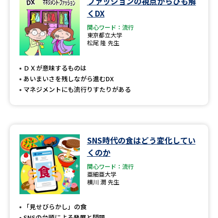
ファッションの視点からひも解
学問のミニ講義「夢ナビ講義」
学問分野解説
くDX
関心ワード：流行
学問の教科書
夢ナビライブ
東京都立大学
松尾 隆 先生
ユーザーサポート
ＤＸが意味するものは
あいまいさを残しながら進むDX
Ｑ＆Ａ よくあるご質問
大学進学IDについて
マネジメントにも流行りすたりがある
資料の料金の
受付内容・発送状況の確認
お支払いについて
テレメール
個人情報取扱規定
SNS時代の食はどう変化してい
お支払いサイト
くのか
テレメール進学カタログ
特定商取引表記
関心ワード：流行
訂正のご案内
亜細亜大学
横川 潤 先生
「見せびらかし」の食
SNSの台頭による発展と問題