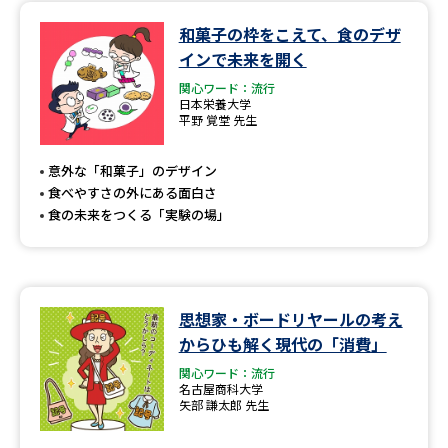
和菓子の枠をこえて、食のデザ
データサイエンス特集
奨学金・特待生制度特集
インで未来を開く
関心ワード：流行
デジタルパンフレット
進路の３択
日本栄養大学
平野 覚堂 先生
新学年スタート号特集ページ
新学年スタート号特集ページ
（高3生用）
（高2生用）
意外な「和菓子」のデザイン
食べやすさの外にある面白さ
SELFBRAND特集ページ
食の未来をつくる「実験の場」
オープンキャンパスなどを調べる
オープンキャンパス検索
実施プログラムから探す
思想家・ボードリヤールの考え
からひも解く現代の「消費」
来場型・Web型イベント特集
夢ナビライブ
関心ワード：流行
名古屋商科大学
矢部 謙太郎 先生