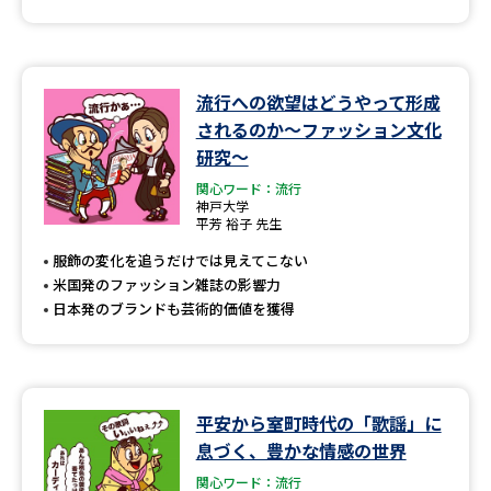
流行への欲望はどうやって形成
されるのか～ファッション文化
研究～
関心ワード：流行
神戸大学
平芳 裕子 先生
服飾の変化を追うだけでは見えてこない
米国発のファッション雑誌の影響力
日本発のブランドも芸術的価値を獲得
平安から室町時代の「歌謡」に
息づく、豊かな情感の世界
関心ワード：流行