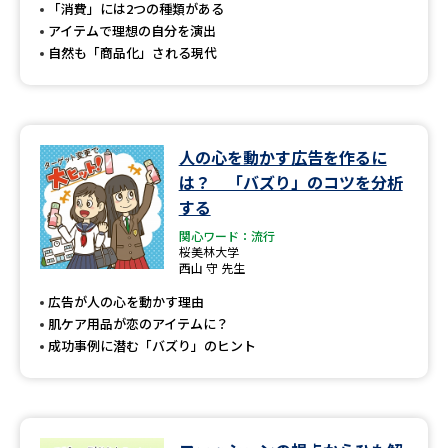
受験準備
資料検索
「消費」には2つの種類がある
アイテムで理想の自分を演出
自然も「商品化」される現代
志望校・出願校を調べる
併願校選び
受験スケジュールを立てよう
人の心を動かす広告を作るに
は？ 「バズり」のコツを分析
先輩が入学を決めた理由
テレメール全国一斉進学調査
する
関心ワード：流行
新生活お役立ちガイド
桜美林大学
西山 守 先生
広告が人の心を動かす理由
学問発見
学問検索
肌ケア用品が恋のアイテムに？
成功事例に潜む「バズり」のヒント
大学で学びたい学問発見