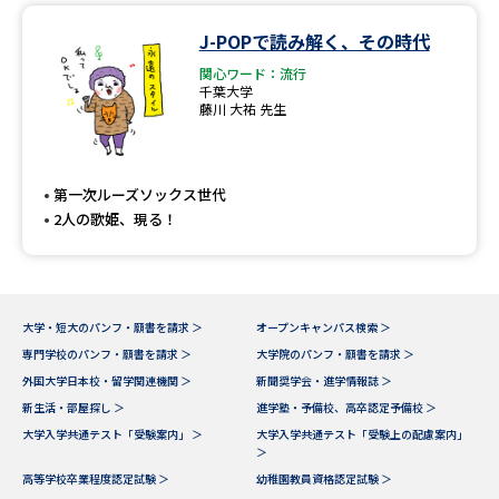
J-POPで読み解く、その時代
関心ワード：流行
千葉大学
藤川 大祐 先生
第一次ルーズソックス世代
2人の歌姫、現る！
大学・短大のパンフ・願書を請求 ＞
オープンキャンパス検索 ＞
専門学校のパンフ・願書を請求 ＞
大学院のパンフ・願書を請求 ＞
外国大学日本校・留学関連機関 ＞
新聞奨学会・進学情報誌 ＞
新生活・部屋探し ＞
進学塾・予備校、高卒認定予備校 ＞
大学入学共通テスト「受験案内」 ＞
大学入学共通テスト「受験上の配慮案内」
＞
高等学校卒業程度認定試験 ＞
幼稚園教員資格認定試験 ＞