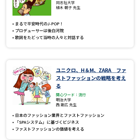
同志社大学
植木 朝子 先生
まるで平安時代のJ-POP！
プロデューサーは後白河院
歌詞をたどって当時の人々と対話する
ユニクロ、H＆M、ZARA ファ
ストファッションの戦略を考え
る
関心ワード：流行
明治大学
西 剛広 先生
日本のファッション業界とファストファッション
「SPAシステム」に基づくビジネス
ファストファッションの価値を考える