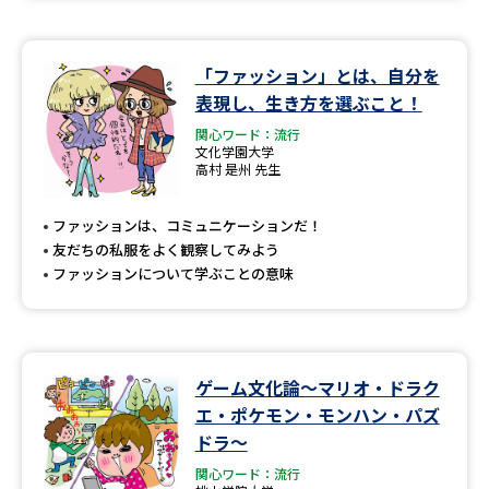
「ファッション」とは、自分を
表現し、生き方を選ぶこと！
関心ワード：流行
文化学園大学
高村 是州 先生
ファッションは、コミュニケーションだ！
友だちの私服をよく観察してみよう
ファッションについて学ぶことの意味
ゲーム文化論～マリオ・ドラク
エ・ポケモン・モンハン・パズ
ドラ～
関心ワード：流行