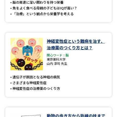
受験準備
資料検索
脳の発達に深い関わりを持つ栄養
魚をよく食べる母親の子どもはIQが高い？
「治療」という観点から栄養学を考える
志望校・出願校を調べる
併願校選び
受験スケジュールを立てよう
神経変性症という難病を治す、
治療薬のつくり方とは？
先輩が入学を決めた理由
テレメール全国一斉進学調査
関心ワード：脳
東京薬科大学
新生活お役立ちガイド
山内 淳司 先生
遺伝子が原因となる神経の病気
さまざまな神経変性症
学問発見
学問検索
神経変性症の治療薬のつくり方
大学で学びたい学問発見
動物の歩き方から熟練の技まで