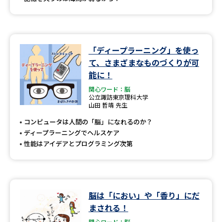
「ディープラーニング」を使っ
て、さまざまなものづくりが可
能に！
関心ワード：脳
公立諏訪東京理科大学
山田 哲靖 先生
コンピュータは人間の「脳」になれるのか？
ディープラーニングでヘルスケア
性能はアイデアとプログラミング次第
脳は「におい」や「香り」にだ
まされる！
関心ワード：脳