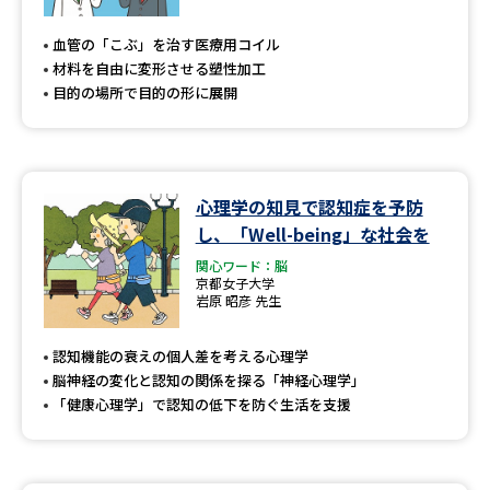
専門学校の資料請求
大学院の資料請求
血管の「こぶ」を治す医療用コイル
大学入学共通テスト「受験案
留学・進学関連、塾・予備校
材料を自由に変形させる塑性加工
内」の請求
目的の場所で目的の形に展開
大学入学共通テスト「受験上の
高等学校卒業程度認定試験
配慮案内」の請求
幼稚園教員資格認定試験
小学校教員資格認定試験
心理学の知見で認知症を予防
し、「Well-being」な社会を
高等学校（情報）教員資格認定
試験
関心ワード：脳
京都女子大学
岩原 昭彦 先生
大学研究
大学検索
認知機能の衰えの個人差を考える心理学
脳神経の変化と認知の関係を探る「神経心理学」
「健康心理学」で認知の低下を防ぐ生活を支援
大学で学べる内容や特徴を調べる
国際・グローバルに強い大学特
新増設大学・学部・学科特集
集