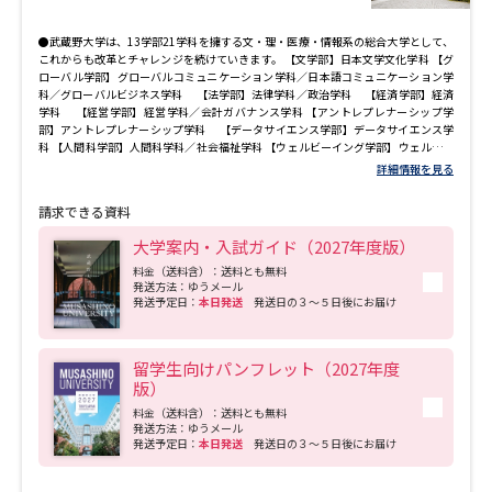
●武蔵野大学は、13学部21学科を擁する文・理・医療・情報系の総合大学として、
これからも改革とチャレンジを続けていきます。 【文学部】日本文学文化学科 【グ
ローバル学部】グローバルコミュニケーション学科／日本語コミュニケーション学
科／グローバルビジネス学科 【法学部】法律学科／政治学科 【経済学部】経済
学科 【経営学部】経営学科／会計ガバナンス学科 【アントレプレナーシップ学
部】アントレプレナーシップ学科 【データサイエンス学部】データサイエンス学
科 【人間科学部】人間科学科／社会福祉学科 【ウェルビーイング学部】ウェルビー
イング学科 【工学部】サステナビリティ学科／数理工学科／建築デザイン学科 【教
詳細情報を見る
育学部】教育学科／幼児教育学科 【薬学部】薬学科 【看護学部】看護学科
請求できる資料
大学案内・入試ガイド（2027年度版）
料金（送料含）：送料とも無料
発送方法：ゆうメール
発送予定日：
本日発送
発送日の３～５日後にお届け
留学生向けパンフレット（2027年度
版）
料金（送料含）：送料とも無料
発送方法：ゆうメール
発送予定日：
本日発送
発送日の３～５日後にお届け