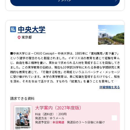
「ユニバーシティ・スタンダード科目」。各分野の専門教員から学べるのは総合大
学ならではの強みです。それは専門的学修と研究をする「学科科目」を学ぶ土台に
データサイエンス特集
奨学金・特待生制度特集
もなります。さらに、玉川大学では、学期ごとに履修科目を絞り、学びを質を高め
るCAP制を採用。「どれだけたくさん学んだか」という履修主義ではなく、「どれ
だけ深く学んだか」という修得主義で学びを評価しています。 ■「教員養成の玉
川」として全国に多くの教員を輩出 現在、全国でおよそ5000名の卒業生が教員・保
中央大学
デジタルパンフレット
進路の３択
育士として活躍しています。「全人教育」を理念とした本学の教育で豊かな人間性
を身に付け、文・農・工・教育・芸術学部で専門性を育みながら教職課程を学ぶこ
東京都
とで、子供たちに教科の楽しさを伝えられる教師を作り上げています。 さらに「教
新学年スタート号特集ページ
新学年スタート号特集ページ
師になる夢」を確実に叶えるために、教職専門部署「教師教育リサーチセンター」
（高3生用）
（高2生用）
を設置。1年次より数多くのプログラムを用意し、教壇に立つまでのバックアップを
■中央大学とは －CHUO Concept－ 中央大学は、1885年に「實地應用ノ素ヲ養フ」
行っています。
という建学の理念のもと創設されました。イギリス法の教育を通じて経験を重ん
SELFBRAND特集ページ
じ、自由を尊ぶ精神を養い、実社会で求められる人材を育成することを目指してき
ました。この実学教育の伝統は、現在も10学部26学科にわたる多様な学問研究と実
践的な教育を通じて、「行動する知性」の育成というユニバーシティ・メッセージ
オープンキャンパスなどを調べる
に受け継がれています。 本学の実学教育は、単に知識を習得するだけでなく、知性
を深め、それを社会で活かす力、すなわち「就業力」を養うことを意味していま
す。人と人、または人と環境との共生が求められる現代のグローバル社会におい
詳細情報を見る
オープンキャンパス検索
実施プログラムから探す
て、状況に応じた適切な行動を取る能力、そして共生社会を支える「行動特性」と
しての知性を備えた人材の育成に取り組んでいます。 ■学ぶ意欲をサポート：学習
請求できる資料
支援 「法科の中央」の伝統を受け継ぎ、卒業生の法律実務家や司法試験合格者によ
る質の高い講座とゼミを受講することができる「法職講座」は、法科大学院進学や
来場型・Web型イベント特集
夢ナビライブ
大学案内（2027年度版）
司法試験予備試験合格を目指す学生のための講座です。 また、経理研究所が運営す
る「公認会計士講座」は、卒業生の公認会計士や公認会計士試験現役合格者が指導
料金（送料含）：200円
発送方法：ゆうメール
にあたり、3年間で着実に合格を目指すことのできるカリキュラムを用意していま
発送予定日：
本日発送
発送日の３～５日後にお届け
す。 いずれの講座も、費用面に配慮しつつ、丁寧な指導を受けることができます。
■卒業後をサポート：就職 1年次から始まるキャリアデザインでは、「自分を知るこ