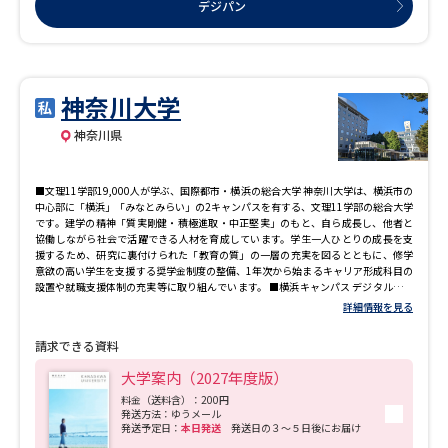
デジパン
神奈川大学
神奈川県
■文理11学部19,000人が学ぶ、国際都市・横浜の総合大学 神奈川大学は、横浜市の
中心部に「横浜」「みなとみらい」の2キャンパスを有する、文理11学部の総合大学
です。建学の精神「質実剛健・積極進取・中正堅実」のもと、自ら成長し、他者と
協働しながら社会で活躍できる人材を育成しています。学生一人ひとりの成長を支
援するため、研究に裏付けられた「教育の質」の一層の充実を図るとともに、修学
意欲の高い学生を支援する奨学金制度の整備、1年次から始まるキャリア形成科目の
設置や就職支援体制の充実等に取り組んでいます。 ■横浜キャンパス デジタル加工
機器を備え木材加工や模型制作ができる「建築ものづくり工房」や、本格的な 加工
詳細情報を見る
工作・実験を支える「機械工作センター」など、実践的なものづくり環境が充実し
てい ます。さらに、模擬裁判を通じて生きた法律を学ぶ「法廷教室」も完備。理
請求できる資料
系・文系問わず、 専門性をどこまでも高められる刺激的な設備が学生を迎えてくれ
ます。 ■みなとみらいキャンパス グローバル教育に重点を置く経営学部、外国語学
大学案内（2027年度版）
部、国際日本学部の3学部が集結し、約5,000人の学生が学んでいます。みなとみら
い21地区は、グローバル企業が集積する先進的なエリアであると同時に、官公庁や
料金（送料含）：200円
発送方法：ゆうメール
美術館、劇場などの文化施設も数多く立地し、横浜開港から連なる近代化の歴史を
発送予定日：
本日発送
発送日の３～５日後にお届け
感じられる場所。この恵まれた環境をいかし、周辺企業や各種施設と連携した研究
やフィールドワークを積極的に展開しています。さらに、ネイティブスピーカーの