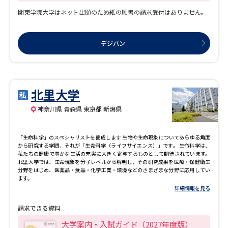
力」を養うため、企業や自治体、地域などと連携した実践的な学びの環境を整えて
関東学院大学はネット出願のため紙の願書の請求受付はありません。
います。 社会の中で「まず、やってみる」、その過程で自分の得意な点や足りない
点に気づいて学修し、もう一度トライをする。 大学の中での新しい知識を獲得する
理論に関する学びと、大学の外での様々な創意工夫やチャレンジを通じた実践的な
学び、この二つを往復させることの繰り返しが、生涯にわたって学び続ける力を鍛
デジパン
えることに繋がります。 関東学院大学での4年間で、さまざまな人々と協働しなが
ら、身につけた知識や技術を活用する場に踏み出すことで、これからの時代を生き
抜く力、そして、次の社会を担う力が自然と育っていきます。 ■全12学部が学びの
領域となる「副専攻制度」「他学部履修制度」「インスティテュート」は総合大学
ならではの強み。■ 多彩な学部構成を活かして、自分の専門分野だけでなく、他の
学部の専門分野についても体系的に学ぶことができる「副専攻制度」、12学部約
北里大学
1,100科目の開放科目の中から、自分の興味・関心、目指す進路に応じて他の学部の
科目をピンポイントで履修できる「他学部受講制度」を用意しています。 また、特
神奈川県 青森県 東京都 新潟県
定分野ごとに学部横断的な教育プログラムとして、「インスティテュート」を開
設。 2022年に「キリスト教人間学インスティテュート」、2023年には「スポーツ
インスティテュート」、2024年には「グローバルインスティテュート」を開設しま
した。 【トピックス】 ■2026年4月、「情報学部」がスタート■ 現在、情報通信技
「生命科学」のスペシャリストを養成します 生物や生命現象についてあらゆる角度
術（ICT）、人工知能（AI）、ロボット技術などの急速な進歩により、国内外の労働
から研究する学問、それが「生命科学（ライフサイエンス）」です。 生命科学は、
市場で大きな変革が進行しています。 今後1020年で多くの職業がAIやロボットに置
私たちの健康で豊かな生活の充実に大きく寄与するものとして期待されています。
き換え可能になると言われており、2030年には人類史上5番目の社会であるSociety
北里大学では、生命現象を分子レベルから解明し、その研究成果を医療・保健衛生
5.0が到来することが予想されています。 我が国では、このようなイノベーションを
分野をはじめ、医薬品・食品・化学工業・環境などのさまざまな分野に応用してい
通じて、社会的な閉塞感を打破し、世代を超えて互いを尊重することができる人間
ます。
中心の社会の実現が求められています。 このような社会の変化に伴い、日本国内で
詳細情報を見る
は特に「ビッグデータ」や「人工知能」を扱える「データサイエンティスト」の育
成が急務とされています。 情報学部では、総合大学の強みを生かした「文理融合カ
請求できる資料
リキュラム」、社会が抱える課題をグループワークで企業と一緒に解決する「社会
連携教育」、他大学にはない関東学院大学の特徴的なコースとして「医療・人間情
大学案内・入試ガイド（2027年度版）
報学コース」の設置、以上3つの特長を持ち、情報学を学べる4コースで今後ますま