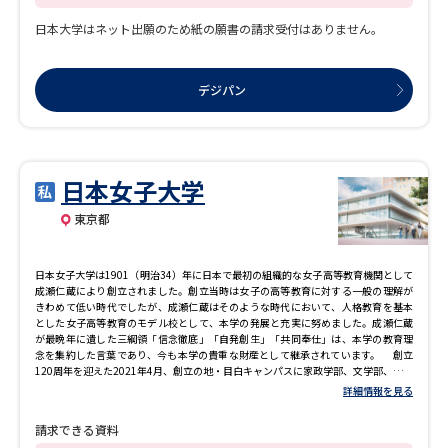
日本大学はネット出願のため紙の願書の請求受付はありません。
デジパン
日本女子大学
東京都
日本女子大学は1901（明治34）年に日本で最初の組織的な女子高等教育機関として
成瀬仁蔵により創立されました。創立当時は女子の高等教育に対する一般の理解が
きわめて低い時代でしたが、成瀬仁蔵はそのような時代において、人格教育を基本
とした女子高等教育のモデル校として、本学の発展と充実に努めました。成瀬仁蔵
が最晩年に遺した三綱領「信念徹底」「自発創生」「共同奉仕」は、本学の教育理
念を集約した言葉であり、今も本学の貴重な財産として継承されています。 創立
120周年を迎えた2021年4月、創立の地・目白キャンパスに家政学部、文学部、人間
社会学部、理学部の全学部（当時）を統合、本学卒業生であり世界的な建築家 妹島
詳細情報を見る
和世氏のグランドデザインにより新たに整備された目白キャンパス（東京都文京
区）での学びが始まりました。 大学改革のための学部学科再編の一環として、2023
請求できる資料
年度の国際文化学部、2024年度の建築デザイン学部、2025年度の食科学部に続き、