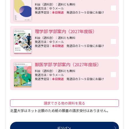
す不足することが予想されるAI・IT関連の人材を育成します。 ＜情報工学コース＞
料金（送料含）：送料とも無料
情報工学の基礎を満遍なく学とともに、主として情報科学、情報工学、ネットワー
発送方法：ゆうメール
ク工学、情報セキュリティ分野について学びます。 ＜数理・人工知能コース＞ 知能
発送予定日：
本日発送
発送日の３～５日後にお届け
情報学をベースとし、数値解析、ゲーム理論、最適化問題、機械学習、データサイ
エンスも扱います。 ロボット制御・IOT・組み込みシステムなどへの応用分野ととも
に、ハードウェアも扱うのが特徴です。 ＜情報メディアコース＞ メディア工学をベ
理学部 学部案内（2027年度版）
ースとし、Webデザイン、映像コンテンツ制作などの関連分野も扱います。 主とし
て学ぶのは、画像処理、XR、スクリプト系言語、生成AI、リコメンドシステム等の
料金（送料含）：送料とも無料
理論、技術であり、その応用をフィールドワークで実践的に修得します。 ＜医療・
発送方法：ゆうメール
人間情報学コース＞ 他大学には無い関東学院大学の特徴的なコースです。 健康管理
発送予定日：
本日発送
発送日の３～５日後にお届け
や高齢者介護のためのデジタルヘルスケアやヘルステクニックに関連する技術、リ
ハビリテーション科学、生体データ情報、知覚情報を取り扱い、情報学の観点から
医療、生体に関連する分野を扱います。 ■2026年4月、「国際文化学部」が1学科3
コースへ■ 国際文化学部は2026年度より、従来の2学科（英語文化学科、比較文化
獣医学部 学部案内（2027年度版）
学科）を1学科（国際文化学科）に統合し、以下3つのコースを新設します。 これま
料金（送料含）：送料とも無料
での「国際文化」の学びをベースに社会と連携して実践的なスキルを磨くことを重
発送方法：ゆうメール
視するため、多くの演習系科目を含むカリキュラムになっています。 ＜英語文化コ
発送予定日：
本日発送
発送日の３～５日後にお届け
ース＞ 確かな英語力を軸にグローバル時代の国際感覚を磨きます。 ＜グローバル歴
史文化コース＞ 日本を含む世界の歴史と文化を理解して将来を展望する力を養いま
す。 ＜多文化協働コース＞ 多文化社会で他者と協働しながら問題解決する能力を育
てます。 ■国内外からの入学者が集う学生寮「インターナショナル・レジデンス」
■ 横浜・金沢八景キャンパスからわずか徒歩2分の場所に、全国各地・海外から集ま
請求できる他の資料を見る
る多様な文化背景を持った学生たちが「ともに学び、ともに暮らす」学生寮があり
ます。 国内外から集まった約400人の学生が生活する居住スペースだけでなく、学
北里大学はネット出願のため紙の願書の請求受付はありません。
生同士がともに暮らしながら学び合えるように、リビング、キッチン、プレイルー
ム、ワークスペースといった共用スペースを充実。 日常的な交流で自然とコミュニ
ケーション能力が身につき、異文化体験が出来る空間になっています。 ■50年以上
培ってきた「産官学連携」の実績がベースとなった教育プログラムを展開する「表
デジパン