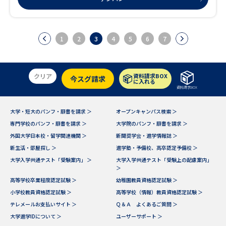
面工学コース」■ 文部科学省から発表された「令和3年度実績 大学等における産学
連携等実施状況について」における「特許権実施等件数」の項目で、関東学院大学
は全国の大学で第9位、全国の私立大学では第1位を記録しております。 この実績を
支える「関東学院大学 材料・表面工学研究所」が母体となるコースが新設されま
した。 金属やガラス、プラスチックなど、材料の「表面」に加工を施し、本来持ち
1
2
3
4
5
6
7
えない新たな機能を加えるのが「表面工学」の技術です。 自動車、スマートフォ
ン、半導体、再生医療、ロボットなど様々な分野に応用される「表面工学」の技術
者を育成します。
クリア
資料請求BOX
今スグ請求
に入れる
資料請求BOX
大学・短大のパンフ・願書を請求 ＞
オープンキャンパス検索 ＞
専門学校のパンフ・願書を請求 ＞
大学院のパンフ・願書を請求 ＞
外国大学日本校・留学関連機関 ＞
新聞奨学会・進学情報誌 ＞
新生活・部屋探し ＞
進学塾・予備校、高卒認定予備校 ＞
大学入学共通テスト「受験案内」 ＞
大学入学共通テスト「受験上の配慮案内」
＞
高等学校卒業程度認定試験 ＞
幼稚園教員資格認定試験 ＞
小学校教員資格認定試験 ＞
高等学校（情報）教員資格認定試験 ＞
テレメールお支払いサイト ＞
Ｑ＆Ａ よくあるご質問 ＞
大学進学IDについて ＞
ユーザーサポート ＞