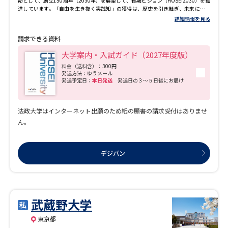
命として、創立150周年（2030年）を展望して、長期ビジョン（HOSEI2030）を推
交換留学が可能な大学が増えています。交換留学できる大学を開拓することによ
進しています。「自由を生き抜く実践知」の獲得は、歴史を引き継ぎ、未来に向け
り、留学先大学の授業料が免除となり、学生の留学費用の負担軽減を図っていま
た本学の「約束」です。 他者への共感に基づく健全な批判精神をもち、社会の課
す。 ▽手厚い経済的支援：独自の奨学金制度 独自の奨学金制度で学生を支援。特に
詳細情報を見る
題解決につながる「実践知」を創出しつづけ、世界のどこでも生き抜く力を有する
世界ランキングトップ100位相当の協定大学に留学する学生には、最大400万円を給
卒業生とも力を合わせて、法政大学は持続可能な社会の未来に貢献します。
付する奨学金制度があります。 ▽ニュージーランドの協定大学でブリッジプログラ
請求できる資料
ム（語学力強化＋学部授業履修）を導入 英語力に自信のない層も挑戦可能で、より
多様な学生に門戸を開く制度設計です。円安で留学費用が高騰する中、ニュージー
大学案内・入試ガイド（2027年度版）
ランドは比較的安価で留学が可能です。語学面と費用面でハードルを下げ、より多く
料金（送料含）：300円
の学生に留学の機会を提供しています。 ■キャンパス敷地内の食事付き学寮 全室個
発送方法：ゆうメール
室の学寮がキャンパス敷地内にあります。 【安全】寮地区に警備員を配置、寮建物
発送予定日：
本日発送
発送日の３～５日後にお届け
に管理人が住込みで常駐、入退館システムで管理しており、門限は24時です。 【運
営】寮生による自治で、係や行事があります。教職員が関わりながら運営していま
す。管理は業務委託しています。 【個室】居室は約8畳、家具、ベッドは作り付けで
す。 【交流】各階の談話室はキッチン付きで、学科を超えた交流の場となっていま
法政大学はインターネット出願のため紙の願書の請求受付はありませ
す。 【食事・清掃】朝食・夕食付きで、清掃（共有場所）は委託しているので、生
ん。
活時間にゆとりができます。 ■充実したキャリア支援プログラム 理想の将来像や未
来の自分、充実した生き方、職業に対する考え方など、キャリアに対する意識づけ
を早期から行い、一人ひとりの「自己発見」と「自己実現」をきめ細かくサポート
しているのが、日本女子大学のキャリア支援です。 また、2026年4月に「JWUキャ
デジパン
リアライフセンター」を開設。学生が在学中からそして卒業してからも、継続的に
大学に戻って支援を受けられるようなります。在学生へのキャリア教育・キャリア
支援を強化し、社会（企業・諸官庁・教育機関）との連携による新たな学びの創出
など、生涯を通して社会で活躍するためのキャリア形成を支援していきます。 学生
の努力とそれを支える伝統ある強力なバックアップ体制により、卒業生の就職は好
不況に大きく影響されることはなく、ここ近年の就職率は約99％と高く、著名企業
武蔵野大学
への実就職率は女子大学ではトップクラスです。
東京都