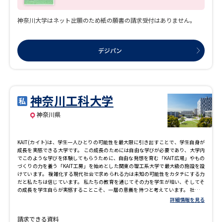
講師の先生と会話しながら学べる「English Lounge」もあり、世界とつながる「生き
た言葉」を日々体感しながら学べる環境が整っています。 ■「給費生試験」は2026
神奈川大学はネット出願のため紙の願書の請求受付はありません。
年12月20日（日）、全国22会場で実施！ 1933年からの伝統を誇る本学独自の奨学
金制度「給費生制度」。この制度は、単に経済的援助を目的とするものではなく、
広く全国から優秀な人材を募り、その才能を育成することを目的としています。試
験の結果、給費生として合格し、入学すると、返還不要の奨学金が4年間で最大920
デジパン
万円給付されます。また、給費生として採用されなかった場合でも、2月に実施する
一般入試合格者と同等もしくはそれ以上の学力を有すると認められた受験生は、2月
の一般入試が免除され、入学することができます。 【2026年度実績】志願者 7,781
人／給費生合格者 265人／一般入試免除合格者2,090人
神奈川工科大学
神奈川県
KAIT(カイト)は、学生一人ひとりの可能性を最大限に引き出すことで、学生自身が
成長を実感できる大学です。 この成長のためには自由な学びが必要であり、大学内
でこのような学びを体験してもらうために、自由な発想を育む「KAIT広場」やもの
づくりの力を養う「KAIT工房」を始めとした関東の理工系大学で最大級の施設を設
けています。 複雑化する現代社会で求められる力は未知の可能性をカタチにする力
だと私たちは信じています。 私たちの教育を通じてその力を学生が培い、そしてそ
の成長を学生自らが実感することこそ、一層の意義を持つと考えています。 社会の
変化に対応し未来を生きる学生たちに必要な学びを提供するため、 2026年4月、
詳細情報を見る
KAITは学部学科をリニューアルし、3学部9学科体制として新たなるスタートを切り
ます。 私たちは、学生たちが自身の可能性に気付き、成長し、その成長を実感でき
請求できる資料
るよう、真剣に学生のことを考え、支援する環境を整えています。 KAITは、学生が