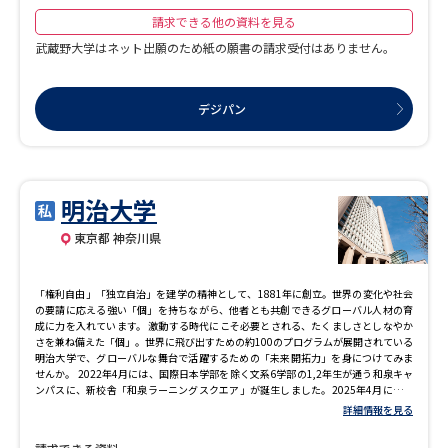
請求できる他の資料を見る
武蔵野大学はネット出願のため紙の願書の請求受付はありません。
デジパン
明治大学
東京都 神奈川県
「権利自由」「独立自治」を建学の精神として、1881年に創立。世界の変化や社会
の要請に応える強い「個」を持ちながら、他者とも共創できるグローバル人材の育
成に力を入れています。 激動する時代にこそ必要とされる、たくましさとしなやか
さを兼ね備えた「個」。世界に飛び出すための約100のプログラムが展開されている
明治大学で、グローバルな舞台で活躍するための「未来開拓力」を身につけてみま
せんか。 2022年4月には、国際日本学部を除く文系6学部の1,2年生が通う和泉キャ
ンパスに、新校舎「和泉ラーニングスクエア」が誕生しました。2025年4月には、
理工学部及び農学部の学生が通う生田キャンパスに、新校舎「センターフォレス
詳細情報を見る
ト」が誕生しました。 ▼明治大学 公式PV 「キャンパスは世界～Go Forward, Go
Global～」 https://www.youtube.com/watch?v=wEfUlsyyu1s