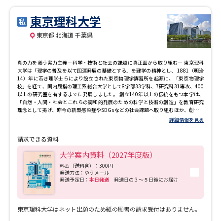
東京理科大学
東京都 北海道 千葉県
真の力を養う実力主義－科学・技術と社会の課題に真正面から取り組むー 東京理科
大学は「理学の普及を以て国運発展の基礎とする」を建学の精神とし、 1881（明治
14）年に若き理学士らにより設立された東京物理学講習所を起源に、「東京物理学
校」を経て、国内屈指の理工系総合大学として8学部33学科、7研究科31専攻、400
以上の研究室を有するまでに発展しました。 創立140年以上の伝統をもつ本学は、
「自然・人間・社会とこれらの調和的発展のための科学と技術の創造」を教育研究
理念として掲げ、昨今の新型感染症やSDGsなどの社会課題へ取り組むほか、創立以
来、真に実力を身に付けた学生のみを卒業させるという「実力主義」の伝統を貫
詳細情報を見る
き、その教育力と研究力は高い評価を受け、毎年高水準の就職実績をあげています。
請求できる資料
大学案内資料（2027年度版）
料金（送料含）：300円
発送方法：ゆうメール
発送予定日：
本日発送
発送日の３～５日後にお届け
東京理科大学はネット出願のため紙の願書の請求受付はありません。