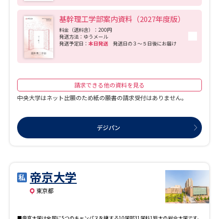
受験準備
資料検索
と」「世の中を知ること」からスタートします。 限られた企業だけでなく、さまざ
まな業界へのインターンシップ参加や、就職アドバイザーによる模擬面接で実践感
基幹理工学部案内資料（2027年度版）
覚を磨く就職合宿など、段階的なキャリア支援を行っています。さらに、約900社以
上が参加する学内企業セミナーでは、企業の採用担当者から直接企業説明を受ける
料金（送料含）：200円
ことができます。 年間でのべ200日以上実施される進路・就職支援プログラムで
発送方法：ゆうメール
志望校・出願校を調べる
は、企業への就職だけでなく、公務員試験対策、難関国家資格試験対策、さらには
発送予定日：
本日発送
発送日の３～５日後にお届け
大学院進学まで、幅広いキャリア選択を支援しています。入学直後から卒業後の進
路を決めるまで、社会や仕事について体系的に学べる環境が整っています。
併願校選び
受験スケジュールを立てよう
請求できる他の資料を見る
先輩が入学を決めた理由
テレメール全国一斉進学調査
中央大学はネット出願のため紙の願書の請求受付はありません。
新生活お役立ちガイド
デジパン
学問発見
学問検索
帝京大学
東京都
大学で学びたい学問発見
■帝京大学は全国に5つのキャンパスを擁する10学部31学科1短大の総合大学です。