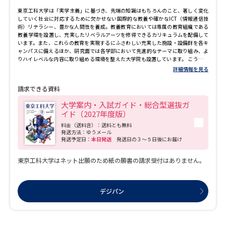
東京工科大学は「実学主義」に基づき、先端の知識はもちろんのこと、著しく変化
していく社会に対応するために欠かせない国際的な教養や確かなICT（情報通信技
術）リテラシー、豊かな人間性を養成。教養教育においては専属の教育組織である
教養学環を設置し、充実したリベラルアーツを修得できるカリキュラムを配備して
います。また、これらの教育を実現するにふさわしい充実した施設・設備群を各キ
ャンパスに備えるほか、研究面では各学部において先進的なテーマに取り組み、よ
りハイレベルな内容に取り組める環境を整えた大学院も設置しています。 こうした
体制のもと、専門分野の知識とともに、時代や技術の変革に対応しながら力を発揮
詳細情報を見る
できる適応力を備えた、先端分野で末永く活躍し続けられる人材を育成していま
す。
請求できる資料
大学案内・入試ガイド・総合型選抜ガ
イド（2027年度版）
料金（送料含）：送料とも無料
発送方法：ゆうメール
発送予定日：
本日発送
発送日の３～５日後にお届け
東京工科大学はネット出願のため紙の願書の請求受付はありません。
デジパン