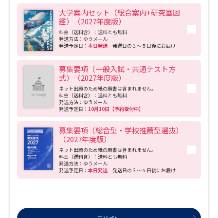
自身の成長を実感し、その結果として社会に貢献できるような力を身につけること
大学案内セット（総合案内+研究室図
ができる大学であり続けます。 ※KAIT（カイト）は、神奈川工科大学のコミュニケ
鑑）（2027年度版）
ーションネームです
料金（送料含）：送料とも無料
発送方法：ゆうメール
発送予定日：
本日発送
発送日の３～５日後にお届け
募集要項（一般入試・共通テスト方
式）（2027年度版）
ネット出願のため紙の願書は含まれません。
料金（送料含）：送料とも無料
発送方法：ゆうメール
発送予定日：
10月10日【予約受付中】
募集要項（総合型・学校推薦型選抜）
（2027年度版）
ネット出願のため紙の願書は含まれません。
料金（送料含）：送料とも無料
発送方法：ゆうメール
発送予定日：
本日発送
発送日の３～５日後にお届け