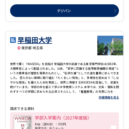
デジパン
早稲田大学
東京都 埼玉県
世界で輝く「WASEDA」を目指す 早稲田大学の前身である東京専門学校は1882年、
大隈重信によって創設されました。以来、”官学に匹敵する高等教育機関の育成”と
いう大隈重信の理想を現実のものとし、”私学の雄”としての道を着実に歩んできま
した。 答えのない課題に取り組む「たくましい知性」と、多様性を認め合う「しな
やかな感性」を備えた人材を育成し、世界に貢献するWASEDAを目指して、前進を
続けています。 学部の枠を超えて学ぶ全学教育システム 本学では、文系・理系を問
わずすべての学問に求められる必須スキルとして、「基盤教育」の充実に力を入れ
ています。学術的文章の作成の基盤となる思考力や、構成・引用の仕方などを身に
詳細情報を見る
つける「アカデミック・ライティング」、少人数の英語教育プログラム”Tutorial
English”をはじめとした「英語」、データに基づいた意思決定や活用方法を学ぶ
請求できる資料
「データ科学」、論理的思考力を養う「数学」、実践的なICTの能力を体系的に学べ
る「情報」等、在学中のみならず社会に出てからも活用できるスキルを身につける
学部入学案内（2027年度版）
ことができます。
料金（送料含）：300円
発送方法：ゆうメール