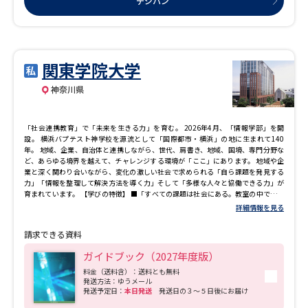
デジパン
関東学院大学
神奈川県
「社会連携教育」で「未来を生きる力」を育む。 2026年4月、「情報学部」を開
設。 横浜バプテスト神学校を源流として「国際都市・横浜」の地に生まれて140
年。 地域、企業、自治体と連携しながら、世代、肩書き、地域、国境、専門分野な
ど、あらゆる境界を越えて、チャレンジする環境が「ここ」にあります。 地域や企
業と深く関わり合いながら、変化の激しい社会で求められる「自ら課題を発見する
力」「情報を整理して解決方法を導く力」そして「多様な人々と協働できる力」が
育まれています。 【学びの特徴】 ■「すべての課題は社会にある。教室の中ではな
い。」理論と実践を往復させる「社会連携教育」で、未来の社会で生きる力を育て
詳細情報を見る
る。■ 1884年、横浜山手に創設された「横浜バプテスト神学校」を源流とする歴史
と伝統のある大学です。キリスト教精神に基づく「人になれ 奉仕せよ」を校訓と
請求できる資料
し、豊かな人格と教養、広く世の中に貢献できる学問・知識を身につけ実践してい
ける人材の育成をめざしてきました。 2026年には新たに情報学部を新設（設置構想
ガイドブック（2027年度版）
中）し、12学部14学科10コースを擁する総合大学として、更なる発展に向け取り組
んでいきます。 大学での学びは、講義室の中だけではない。身につけた知識を、社
料金（送料含）：送料とも無料
発送方法：ゆうメール
会という広いフィールドで他者と協働しながら活用することで、新たな発想や多く
発送予定日：
本日発送
発送日の３～５日後にお届け
の気づきを得ることができます。変化の激しい社会で求められる「自ら課題を発見
する力」「情報を整理して解決方法を導く力」そして「多様な人々と協働できる