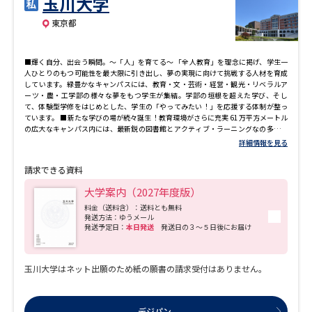
玉川大学
専門学校の資料請求
大学院の資料請求
東京都
大学入学共通テスト「受験案
留学・進学関連、塾・予備校
内」の請求
■輝く自分、出会う瞬間。～「人」を育てる～ 「全人教育」を理念に掲げ、学生一
大学入学共通テスト「受験上の
人ひとりのもつ可能性を最大限に引き出し、夢の実現に向けて挑戦する人材を育成
高等学校卒業程度認定試験
配慮案内」の請求
しています。緑豊かなキャンパスには、教育・文・芸術・経営・観光・リベラルア
ーツ・農・工学部の様々な夢をもつ学生が集結。学部の垣根を超えた学び、そし
て、体験型学修をはじめとした、学生の「やってみたい！」を応援する体制が整っ
幼稚園教員資格認定試験
小学校教員資格認定試験
ています。 ■新たな学びの場が続々誕生！教育環境がさらに充実 61万平方メートル
の広大なキャンパス内には、最新鋭の図書館とアクティブ・ラーニングなの多機能
な学修に対応する施設「大学教育棟 2014」、本学独自の英語教育プログラムELFの
詳細情報を見る
高等学校（情報）教員資格認定
学修施設「ELF Study Hall 2015」、音楽教育の新たな拠点「University Concert
試験
Hall 2016」や農学部の実験施設「LED農園(R)」「アクア・アグリステーション」な
請求できる資料
ど、学修環境が充実。さらに、全学部の学びが融合する新たな学びの拠点として
「STREAM Hall 2019」、「Consilience Hall 2020」が完成。STREAMエリアとして
大学案内（2027年度版）
新たな可能性を創り出す活動が展開されています。 ■独自の英語教育「ELFプログラ
ム」 「国際共通語としての英語」の学修を全学部で必修科目としています。
料金（送料含）：送料とも無料
大学研究
大学検索
発送方法：ゆうメール
ELF（English as a Lingua Franca）プログラムでは、英語を母語としない人たち向
発送予定日：
本日発送
発送日の３～５日後にお届け
けの英語教授法や応用言語学を修めた10以上の国籍、様々な母語をもつ教員が指導
にあたり、これからの国際化社会で「使える英語力」を身につけます。 ■科学と芸
術を融合した学び「ESTEAM教育」 現在、玉川大学では、科学、技術、工学、数学
を統合的に教える「STEM教育」に、Artsの「A」とELFの「E」を加えた「ESTEAM
大学で学べる内容や特徴を調べる
玉川大学はネット出願のため紙の願書の請求受付はありません。
教育」を推進しています。科学技術と芸術の融合をめざし、工学部・農学部・芸術
学部をはじめ、専門分野の垣根を超えた学びを通して、変化の著しい社会に対応で
国際・グローバルに強い大学特
きる力を養います。 ■専門教員から学べる教養科目・学びのゴールは「身に付く」
新増設大学・学部・学科特集
まで 「多角的に物事を捉える力」の修得をめざして、さまざまな学問領域に触れる
集
デジパン