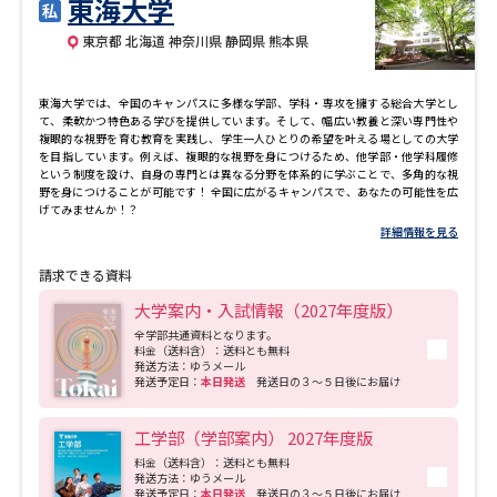
東海大学
東京都 北海道 神奈川県 静岡県 熊本県
東海大学では、全国のキャンパスに多様な学部、学科・専攻を擁する総合大学とし
て、柔軟かつ特色ある学びを提供しています。そして、幅広い教養と深い専門性や
複眼的な視野を育む教育を実践し、学生一人ひとりの希望を叶える場としての大学
を目指しています。例えば、複眼的な視野を身につけるため、他学部・他学科履修
という制度を設け、自身の専門とは異なる分野を体系的に学ぶことで、多角的な視
野を身につけることが可能です！ 全国に広がるキャンパスで、あなたの可能性を広
げてみませんか！？
詳細情報を見る
請求できる資料
大学案内・入試情報（2027年度版）
全学部共通資料となります。
料金（送料含）：送料とも無料
発送方法：ゆうメール
発送予定日：
本日発送
発送日の３～５日後にお届け
工学部（学部案内） 2027年度版
料金（送料含）：送料とも無料
発送方法：ゆうメール
発送予定日：
本日発送
発送日の３～５日後にお届け