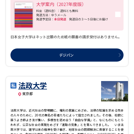
2027年度に経済学部を開設します。2026年度現在は7学部16学科で構成する女子総
大学案内（2027年度版）
合大学であり、JR山手線内という都心に位置する１キャンパスで、全学部の学生が
文理融合の環境のもと学んでいます。 2028年度にはファッションデザイン学部(仮
料金（送料含）：送料とも無料
発送方法：ゆうメール
称)と人間科学部(仮称)の設置を構想中です。＊ ファッションデザイン学部(仮称)は
発送予定日：
本日発送
発送日の３～５日後にお届け
ファッションデザイン学科(仮称)の1学科構成で、「デザイン」「テキスタイル」
「アート」「ビジネス」の文理融合4分野から多角的にアプローチし、人文社会・自
然科学の視点から幅広く学ぶことで、ファッションの未来をリードすることをめざ
します。 人間科学部(仮称)は、心理学科(仮称)と人間発達学科(仮称)の2学科構成
日本女子大学はネット出願のため紙の願書の請求受付はありません。
で、文理融合的な視点から人間を科学的に研究し、“人間とは何か”という根源的問
いに挑みます。 続く2029年度には、数学・物理学専攻、情報理工学専攻、化学生命
専攻、医薬工学専攻で構成する理工学部理工学科(すべて仮称)の設置を構想中です。
＊ これらが実現すれば、2029年度には9学部15学科4専攻を擁する文理融合の多様
デジパン
な教育を推進する女子総合大学となります。 ＊2028年度と2029年度の計画は構想
中であり、内容は変更となる場合があります。 ■少人数による教育、文理融合の多
様な連携で学ぶ女子の総合大学 本学は文系から理系まで、文理融合の多様な連携で
学べる女子の総合大学です。授業は約3,000科目を開講し、専門科目に加えて多様な
時代に活躍するための力を育む学際的な基盤教育科目も設置しています。また全学
部を対象に「キャリア教育」「社会連携教育」、2021年に文部科学省が定める『数
法政大学
理・データサイエンス・AI教育プログラム』に認定された「AI・データサイエンス・
ICT教育」の三つの教育認定プログラムを設置、これらのプログラムを履修すること
東京都
により、豊かな思考力・表現力・実践力を身につけます。教員と学生の距離が近
く、全学科で少人数のゼミ式の授業を展開。大学での学びの集大成として、卒業研
究（卒業論文・卒業制作）の作成は全学科必修です。 ■世界の名門大学で専門分野
法政大学は、近代社会の黎明期に、権利の意識にめざめ、法律の知識を求める市井
を学ぶ協定大学留学制度 ▽世界の名門大学で専門分野を学ぶ 本学が学生交流協定を
の人々のために、20代の無名の若者たちによって設立されました。その後、校歌に
結ぶ海外の大学で、半年から１年間にわたり学びます。本学が認める留学は、本学
謳うよき師よき友が集い、多様性を認め合う「自由な学風」と、なにものにもとら
の学習の延長として専門科目の一部を外国で学ぶことや異文化でのコミュニケーシ
われず、公正な社会の実現をめざす「進取の気象」とを育んできました。 いま法
ョンを体得することに主眼がおかれています。 ▽協定大学留学の拡充 ノックス・カ
政大学では、建学以来の精神を受け継ぎ、地球社会の問題解決に貢献することを使
レッジ（米国）、リュブリャナ大学文学部（スロベニア／英語プログラム）など、