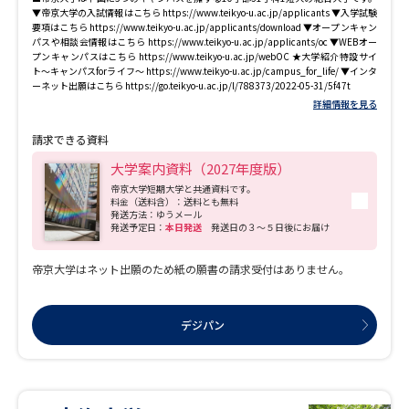
学問のミニ講義「夢ナビ講義」
学問分野解説
▼帝京大学の入試情報はこちら https://www.teikyo-u.ac.jp/applicants ▼入学試験
要項はこちら https://www.teikyo-u.ac.jp/applicants/download ▼オープンキャン
パスや相談会情報はこちら https://www.teikyo-u.ac.jp/applicants/oc ▼WEBオー
学問の教科書
夢ナビライブ
プンキャンパスはこちら https://www.teikyo-u.ac.jp/webOC ★大学紹介特設サイ
ト～キャンパスforライフ～ https://www.teikyo-u.ac.jp/campus_for_life/ ▼インタ
ーネット出願はこちら https://go.teikyo-u.ac.jp/l/788373/2022-05-31/5f47t
ユーザーサポート
詳細情報を見る
請求できる資料
Ｑ＆Ａ よくあるご質問
大学進学IDについて
大学案内資料（2027年度版）
帝京大学短期大学と共通資料です。
資料の料金の
料金（送料含）：送料とも無料
受付内容・発送状況の確認
お支払いについて
発送方法：ゆうメール
発送予定日：
本日発送
発送日の３～５日後にお届け
テレメール
個人情報取扱規定
お支払いサイト
帝京大学はネット出願のため紙の願書の請求受付はありません。
テレメール進学カタログ
特定商取引表記
訂正のご案内
デジパン