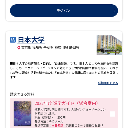
デジパン
日本大学
東京都 福島県 千葉県 神奈川県 静岡県
■日本大学の教育理念・目的は「自主創造」です。 日本人としての主体性を認識
し、その上でグローバリゼーションに対応できる世界的視野で物事を捉え、それぞ
れが学ぶ領域や活動体験を生かし「自主創造」の気風に満ちた人材の育成を目指し
ます。
詳細情報を見る
請求できる資料
2027年度 進学ガイド（総合案内）
短期大学部と同じ資料です。入試インフォーメーション
が同封されます。
料金（送料含）：200円
発送方法：ゆうメール
発送予定日：
本日発送
発送日の３～５日後にお届け