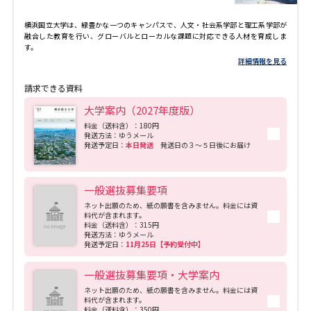
横浜国立大学は、緑豊かな一つのキャンパスで、人文・社会系学部と理工系学部が
融合した教育を行い、グローバルとローカルな課題に対応できる人材を育成しま
す。
詳細情報を見る
請求できる資料
大学案内（2027年度版）
料金（送料含）：180円
発送方法：ゆうメール
発送予定日：
本日発送
発送日の３～５日後にお届け
一般選抜募集要項
ネット出願のため、紙の願書を含みません。料金には資
料代が含まれます。
料金（送料含）：315円
発送方法：ゆうメール
発送予定日：
11月25日【予約受付中】
一般選抜募集要項・大学案内
ネット出願のため、紙の願書を含みません。料金には資
料代が含まれます。
料金（送料含）：350円