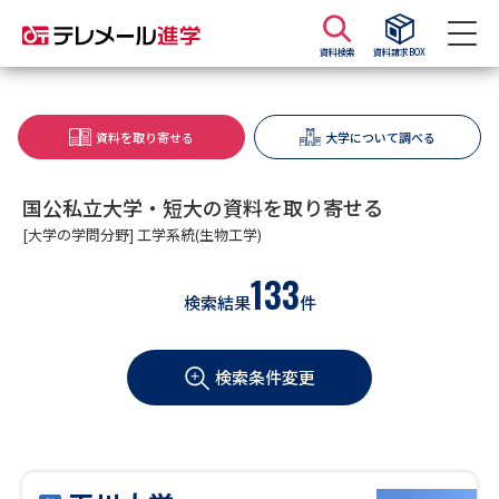
資料検索
資料請求BOX
資料請求
資料検索
資料を取り寄せる
大学について調べる
大学・短大の資料種類から請求
国公私立大学・短大の資料を取り寄せる
[大学の学問分野] 工学系統(生物工学)
大学パンフ
学部・学科パンフ
133
検索結果
件
総合型選抜・学校推薦型選抜 募
大学入学共通テスト利用選抜の
集要項＆願書
募集要項＆願書
検索条件変更
過去問題集
大学・短大以外の資料から請求