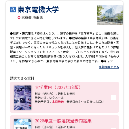
東京電機大学
東京都 埼玉県
●教育・研究理念「技術は人なり」、建学の精神を「実学尊重」とし、技術を通し
て社会に貢献できる人材を育成しています。 ●建学の精神「実学尊重」は、技術を
学ぶだけでなく、実際の社会で役立てられることを目指すこと。そのため授業・実
習・実験が一体となったカリキュラムを導入し、他大学に先駆けてものづくり体験
授業「ワークショップ」や「フィールド教育」「プロジェクト科目」など、学生の
創意工夫の力を育てる実践教育を多く取り入れています。入学後1年次から「ものづ
くり」を体験できるのが、東京電機大学の学びの最大の特色です。 ●キャンパス
は、東京千住キャンパスと埼玉鳩山キャンパスの2つになり、入学した学部によりキ
詳細情報を見る
ャンパスが決まります。4年間通学するキャンパスは変わりません。 東京千住キャン
パス：システムデザイン工学部・未来科学部・工学部・工学部第二部 埼玉鳩山キャ
請求できる資料
ンパス：理工学部
大学案内（2027年度版）
料金（送料含）：送料とも無料
発送方法：ゆうメール
発送予定日：
本日発送
発送日の３～５日後にお届け
2026年度一般選抜過去問題集
料金（送料含）：送料とも無料