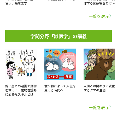
使う、臨床工学
作する医療機器とは～
一覧を表示
学問分野「獣医学」の講義
飼い主との連携で動物
食べ物によって人生を
人間との関わりで変化
を救え！ 動物看護師
変える時代へ
するクマの生態
に必要なスキルとは
一覧を表示