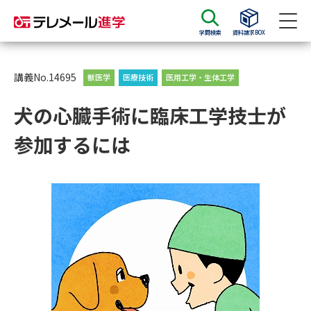
学問検索
資料請求BOX
資料請求
資料検索
講義No.14695
獣医学
医療技術
医用工学・生体工学
犬の心臓手術に臨床工学技士が
大学・短大の資料種類から請求
参加するには
大学パンフ
学部・学科パンフ
総合型選抜・学校推薦型選抜 募
大学入学共通テスト利用選抜の
集要項＆願書
募集要項＆願書
過去問題集
大学・短大以外の資料から請求