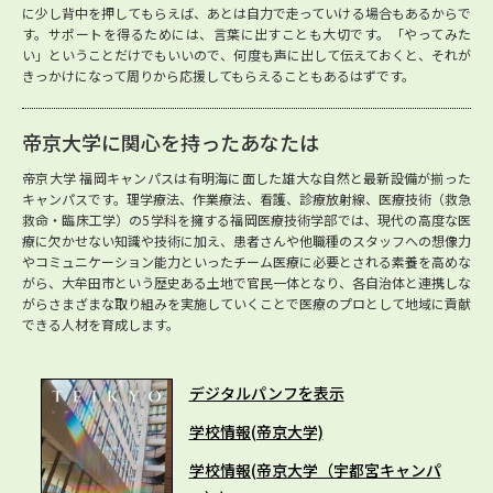
に少し背中を押してもらえば、あとは自力で走っていける場合もあるからで
す。サポートを得るためには、言葉に出すことも大切です。「やってみた
い」ということだけでもいいので、何度も声に出して伝えておくと、それが
きっかけになって周りから応援してもらえることもあるはずです。
帝京大学に関心を持ったあなたは
帝京大学 福岡キャンパスは有明海に面した雄大な自然と最新設備が揃った
キャンパスです。理学療法、作業療法、看護、診療放射線、医療技術（救急
救命・臨床工学）の5学科を擁する福岡医療技術学部では、現代の高度な医
療に欠かせない知識や技術に加え、患者さんや他職種のスタッフへの想像力
やコミュニケーション能力といったチーム医療に必要とされる素養を高めな
がら、大牟田市という歴史ある土地で官民一体となり、各自治体と連携しな
がらさまざまな取り組みを実施していくことで医療のプロとして地域に貢献
できる人材を育成します。
デジタルパンフを表示
学校情報(帝京大学)
学校情報(帝京大学（宇都宮キャンパ