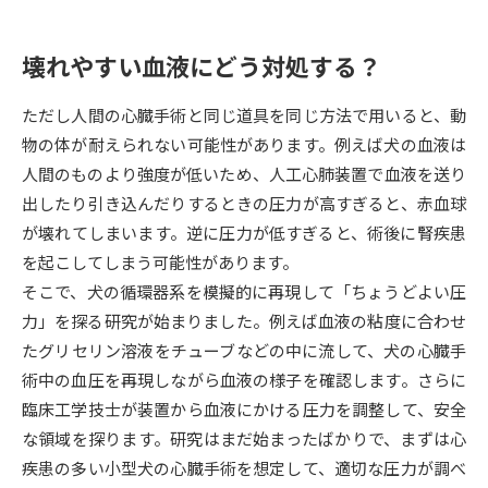
データサイエンス特集
奨学金・特待生制度特集
壊れやすい血液にどう対処する？
デジタルパンフレット
進路の３択
ただし人間の心臓手術と同じ道具を同じ方法で用いると、動
物の体が耐えられない可能性があります。例えば犬の血液は
新学年スタート号特集ページ
新学年スタート号特集ページ
人間のものより強度が低いため、人工心肺装置で血液を送り
（高3生用）
（高2生用）
出したり引き込んだりするときの圧力が高すぎると、赤血球
SELFBRAND特集ページ
が壊れてしまいます。逆に圧力が低すぎると、術後に腎疾患
を起こしてしまう可能性があります。
オープンキャンパスなどを調べる
そこで、犬の循環器系を模擬的に再現して「ちょうどよい圧
力」を探る研究が始まりました。例えば血液の粘度に合わせ
オープンキャンパス検索
実施プログラムから探す
たグリセリン溶液をチューブなどの中に流して、犬の心臓手
術中の血圧を再現しながら血液の様子を確認します。さらに
来場型・Web型イベント特集
夢ナビライブ
臨床工学技士が装置から血液にかける圧力を調整して、安全
な領域を探ります。研究はまだ始まったばかりで、まずは心
疾患の多い小型犬の心臓手術を想定して、適切な圧力が調べ