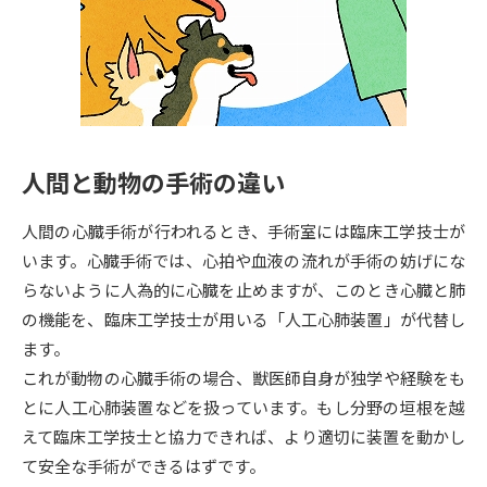
専門学校の資料請求
大学院の資料請求
大学入学共通テスト「受験案
留学・進学関連、塾・予備校
内」の請求
大学入学共通テスト「受験上の
高等学校卒業程度認定試験
配慮案内」の請求
人間と動物の手術の違い
幼稚園教員資格認定試験
小学校教員資格認定試験
人間の心臓手術が行われるとき、手術室には臨床工学技士が
高等学校（情報）教員資格認定
試験
います。心臓手術では、心拍や血液の流れが手術の妨げにな
らないように人為的に心臓を止めますが、このとき心臓と肺
の機能を、臨床工学技士が用いる「人工心肺装置」が代替し
大学研究
大学検索
ます。
これが動物の心臓手術の場合、獣医師自身が独学や経験をも
とに人工心肺装置などを扱っています。もし分野の垣根を越
大学で学べる内容や特徴を調べる
えて臨床工学技士と協力できれば、より適切に装置を動かし
国際・グローバルに強い大学特
て安全な手術ができるはずです。
新増設大学・学部・学科特集
集