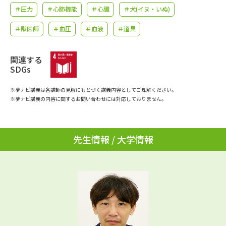
学問のミニ講義「夢ナビ講義」
学問分野解説
＃圧力
＃心肺機能
＃心臓
＃犬(イヌ・いぬ)
＃獣医師
＃血圧
＃血液
＃道具
学問の教科書
夢ナビライブ
ユーザーサポート
関連する
SDGs
Ｑ＆Ａ よくあるご質問
大学進学IDについて
※夢ナビ講義は各講師の見解にもとづく講義内容としてご理解ください。
※夢ナビ講義の内容に関するお問い合わせには対応しておりません。
資料の料金の
受付内容・発送状況の確認
お支払いについて
先生情報 / 大学情報
テレメール
個人情報取扱規定
お支払いサイト
テレメール進学カタログ
特定商取引表記
訂正のご案内