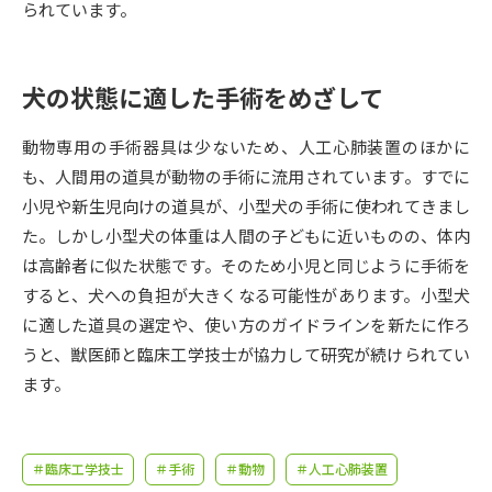
受験準備
資料検索
られています。
志望校・出願校を調べる
犬の状態に適した手術をめざして
併願校選び
受験スケジュールを立てよう
動物専用の手術器具は少ないため、人工心肺装置のほかに
も、人間用の道具が動物の手術に流用されています。すでに
先輩が入学を決めた理由
小児や新生児向けの道具が、小型犬の手術に使われてきまし
テレメール全国一斉進学調査
た。しかし小型犬の体重は人間の子どもに近いものの、体内
は高齢者に似た状態です。そのため小児と同じように手術を
新生活お役立ちガイド
すると、犬への負担が大きくなる可能性があります。小型犬
に適した道具の選定や、使い方のガイドラインを新たに作ろ
学問発見
学問検索
うと、獣医師と臨床工学技士が協力して研究が続けられてい
ます。
大学で学びたい学問発見
＃臨床工学技士
＃手術
＃動物
＃人工心肺装置