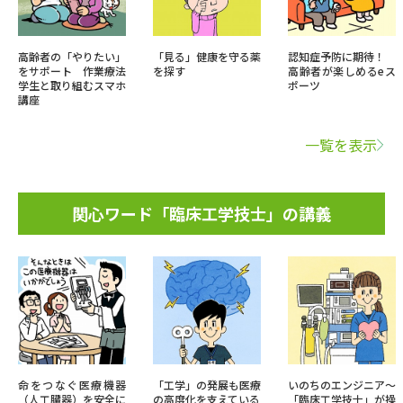
高齢者の「やりたい」
「見る」健康を守る薬
認知症予防に期待！
をサポート 作業療法
を探す
高齢者が楽しめるeス
学生と取り組むスマホ
ポーツ
講座
一覧を表示
関心ワード「臨床工学技士」の講義
命をつなぐ医療機器
「工学」の発展も医療
いのちのエンジニア～
（人工臓器）を安全に
の高度化を支えている
「臨床工学技士」が操