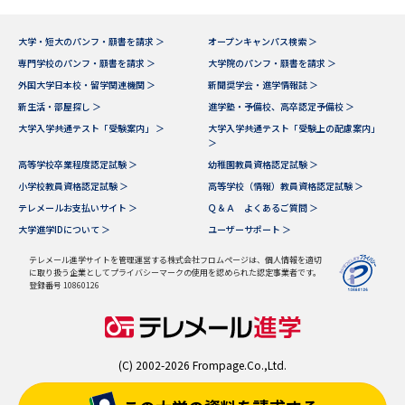
大学・短大のパンフ・願書を請求 ＞
オープンキャンパス検索 ＞
専門学校のパンフ・願書を請求 ＞
大学院のパンフ・願書を請求 ＞
外国大学日本校・留学関連機関 ＞
新聞奨学会・進学情報誌 ＞
新生活・部屋探し ＞
進学塾・予備校、高卒認定予備校 ＞
大学入学共通テスト「受験案内」 ＞
大学入学共通テスト「受験上の配慮案内」
＞
高等学校卒業程度認定試験 ＞
幼稚園教員資格認定試験 ＞
小学校教員資格認定試験 ＞
高等学校（情報）教員資格認定試験 ＞
テレメールお支払いサイト ＞
Ｑ＆Ａ よくあるご質問 ＞
大学進学IDについて ＞
ユーザーサポート ＞
テレメール進学サイトを管理運営する株式会社フロムページは、個人情報を適切
に取り扱う企業としてプライバシーマークの使用を認められた認定事業者です。
登録番号 10860126
(C) 2002-2026 Frompage.Co.,Ltd.