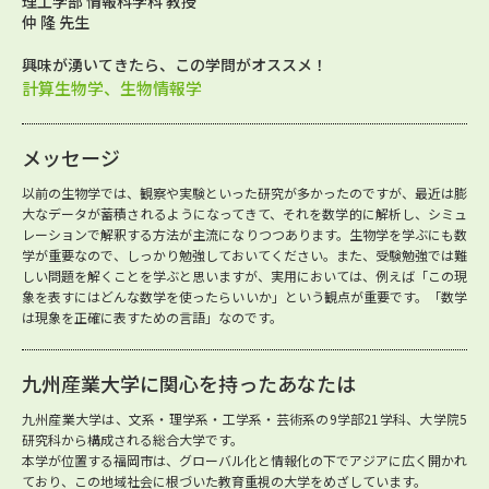
理工学部 情報科学科 教授
仲 隆 先生
興味が湧いてきたら、この学問がオススメ！
計算生物学、生物情報学
メッセージ
以前の生物学では、観察や実験といった研究が多かったのですが、最近は膨
大なデータが蓄積されるようになってきて、それを数学的に解析し、シミュ
レーションで解釈する方法が主流になりつつあります。生物学を学ぶにも数
学が重要なので、しっかり勉強しておいてください。また、受験勉強では難
しい問題を解くことを学ぶと思いますが、実用においては、例えば「この現
象を表すにはどんな数学を使ったらいいか」という観点が重要です。「数学
は現象を正確に表すための言語」なのです。
九州産業大学に関心を持ったあなたは
九州産業大学は、文系・理学系・工学系・芸術系の9学部21学科、大学院5
研究科から構成される総合大学です。
本学が位置する福岡市は、グローバル化と情報化の下でアジアに広く開かれ
ており、この地域社会に根づいた教育重視の大学をめざしています。