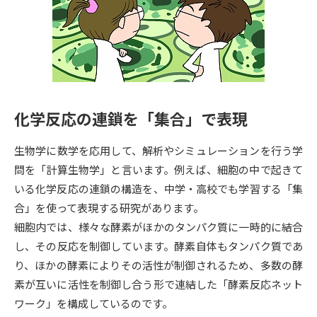
専門学校の資料請求
大学院の資料請求
大学入学共通テスト「受験案
留学・進学関連、塾・予備校
内」の請求
大学入学共通テスト「受験上の
高等学校卒業程度認定試験
配慮案内」の請求
化学反応の連鎖を「集合」で表現
幼稚園教員資格認定試験
小学校教員資格認定試験
生物学に数学を応用して、解析やシミュレーションを行う学
高等学校（情報）教員資格認定
試験
問を「計算生物学」と言います。例えば、細胞の中で起きて
いる化学反応の連鎖の構造を、中学・高校でも学習する「集
合」を使って表現する研究があります。
大学研究
大学検索
細胞内では、様々な酵素がほかのタンパク質に一時的に結合
し、その反応を制御しています。酵素自体もタンパク質であ
り、ほかの酵素によりその活性が制御されるため、多数の酵
大学で学べる内容や特徴を調べる
素が互いに活性を制御し合う形で連結した「酵素反応ネット
国際・グローバルに強い大学特
ワーク」を構成しているのです。
新増設大学・学部・学科特集
集