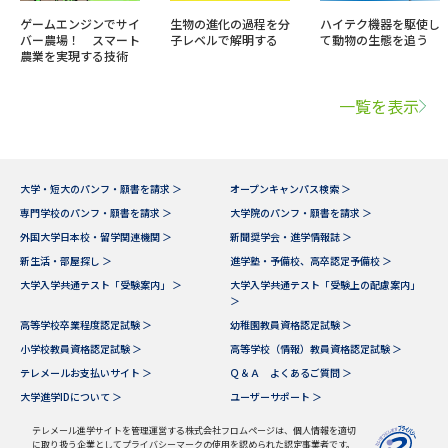
ゲームエンジンでサイ
生物の進化の過程を分
ハイテク機器を駆使し
バー農場！ スマート
子レベルで解明する
て動物の生態を追う
農業を実現する技術
一覧を表示
大学・短大のパンフ・願書を請求 ＞
オープンキャンパス検索 ＞
専門学校のパンフ・願書を請求 ＞
大学院のパンフ・願書を請求 ＞
外国大学日本校・留学関連機関 ＞
新聞奨学会・進学情報誌 ＞
新生活・部屋探し ＞
進学塾・予備校、高卒認定予備校 ＞
大学入学共通テスト「受験案内」 ＞
大学入学共通テスト「受験上の配慮案内」
＞
高等学校卒業程度認定試験 ＞
幼稚園教員資格認定試験 ＞
小学校教員資格認定試験 ＞
高等学校（情報）教員資格認定試験 ＞
テレメールお支払いサイト ＞
Ｑ＆Ａ よくあるご質問 ＞
大学進学IDについて ＞
ユーザーサポート ＞
テレメール進学サイトを管理運営する株式会社フロムページは、個人情報を適切
に取り扱う企業としてプライバシーマークの使用を認められた認定事業者です。