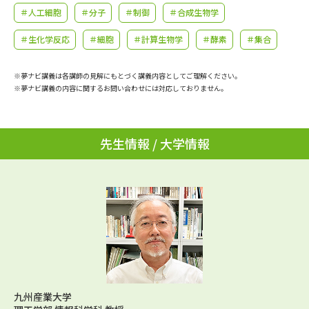
学問のミニ講義「夢ナビ講義」
学問分野解説
＃人工細胞
＃分子
＃制御
＃合成生物学
＃生化学反応
＃細胞
＃計算生物学
＃酵素
＃集合
学問の教科書
夢ナビライブ
※夢ナビ講義は各講師の見解にもとづく講義内容としてご理解ください。
ユーザーサポート
※夢ナビ講義の内容に関するお問い合わせには対応しておりません。
Ｑ＆Ａ よくあるご質問
大学進学IDについて
先生情報 / 大学情報
資料の料金の
受付内容・発送状況の確認
お支払いについて
テレメール
個人情報取扱規定
お支払いサイト
テレメール進学カタログ
特定商取引表記
訂正のご案内
九州産業大学