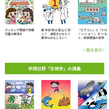
マッチング理論で待機
数学研究は登山と同
「エアコン」と「ドロ
児童の解消を
じ？ 過程をひもとく
ーンショー」をつな
数学はおもしろい！
ぐ、制御理論の世界
一覧を表示
学問分野「生物学」の講義