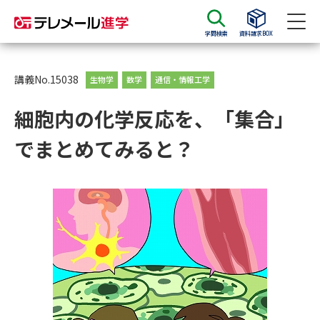
学問検索
資料請求BOX
資料請求
資料検索
講義No.15038
生物学
数学
通信・情報工学
細胞内の化学反応を、「集合」
大学・短大の資料種類から請求
でまとめてみると？
大学パンフ
学部・学科パンフ
総合型選抜・学校推薦型選抜 募
大学入学共通テスト利用選抜の
集要項＆願書
募集要項＆願書
過去問題集
大学・短大以外の資料から請求