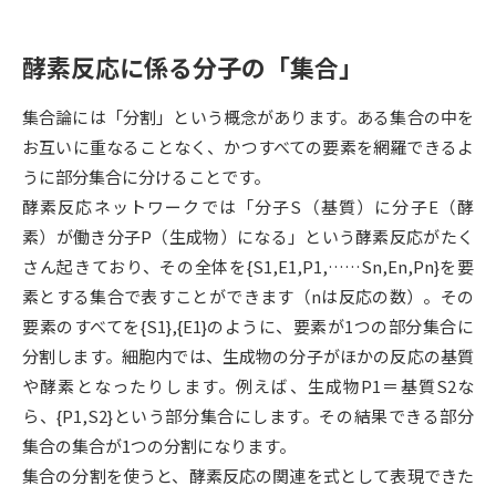
データサイエンス特集
奨学金・特待生制度特集
酵素反応に係る分子の「集合」
デジタルパンフレット
進路の３択
集合論には「分割」という概念があります。ある集合の中を
お互いに重なることなく、かつすべての要素を網羅できるよ
新学年スタート号特集ページ
新学年スタート号特集ページ
うに部分集合に分けることです。
（高3生用）
（高2生用）
酵素反応ネットワークでは「分子S（基質）に分子E（酵
SELFBRAND特集ページ
素）が働き分子P（生成物）になる」という酵素反応がたく
さん起きており、その全体を{S1,E1,P1,……Sn,En,Pn}を要
オープンキャンパスなどを調べる
素とする集合で表すことができます（nは反応の数）。その
要素のすべてを{S1},{E1}のように、要素が1つの部分集合に
オープンキャンパス検索
実施プログラムから探す
分割します。細胞内では、生成物の分子がほかの反応の基質
や酵素となったりします。例えば、生成物P1＝基質S2な
来場型・Web型イベント特集
夢ナビライブ
ら、{P1,S2}という部分集合にします。その結果できる部分
集合の集合が1つの分割になります。
集合の分割を使うと、酵素反応の関連を式として表現できた