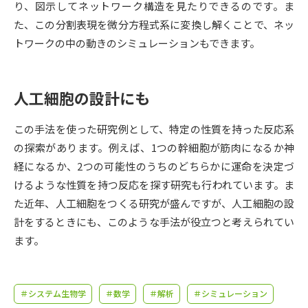
受験準備
資料検索
り、図示してネットワーク構造を見たりできるのです。ま
た、この分割表現を微分方程式系に変換し解くことで、ネッ
トワークの中の動きのシミュレーションもできます。
志望校・出願校を調べる
併願校選び
受験スケジュールを立てよう
人工細胞の設計にも
先輩が入学を決めた理由
この手法を使った研究例として、特定の性質を持った反応系
テレメール全国一斉進学調査
の探索があります。例えば、1つの幹細胞が筋肉になるか神
経になるか、2つの可能性のうちのどちらかに運命を決定づ
新生活お役立ちガイド
けるような性質を持つ反応を探す研究も行われています。ま
た近年、人工細胞をつくる研究が盛んですが、人工細胞の設
学問発見
学問検索
計をするときにも、このような手法が役立つと考えられてい
ます。
大学で学びたい学問発見
＃システム生物学
＃数学
＃解析
＃シミュレーション