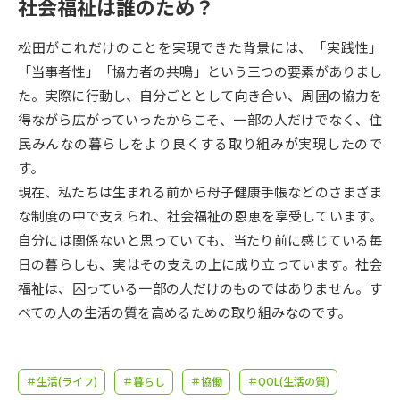
受験準備
資料検索
社会福祉は誰のため？
松田がこれだけのことを実現できた背景には、「実践性」
志望校・出願校を調べる
「当事者性」「協力者の共鳴」という三つの要素がありまし
た。実際に行動し、自分ごととして向き合い、周囲の協力を
併願校選び
受験スケジュールを立てよう
得ながら広がっていったからこそ、一部の人だけでなく、住
民みんなの暮らしをより良くする取り組みが実現したので
先輩が入学を決めた理由
す。
テレメール全国一斉進学調査
現在、私たちは生まれる前から母子健康手帳などのさまざま
な制度の中で支えられ、社会福祉の恩恵を享受しています。
新生活お役立ちガイド
自分には関係ないと思っていても、当たり前に感じている毎
日の暮らしも、実はその支えの上に成り立っています。社会
学問発見
学問検索
福祉は、困っている一部の人だけのものではありません。す
べての人の生活の質を高めるための取り組みなのです。
大学で学びたい学問発見
＃生活(ライフ)
＃暮らし
＃協働
＃QOL(生活の質)