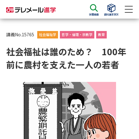
学問検索
資料請求BOX
資料請求
資料検索
講義No.15765
社会福祉学
哲学・倫理・宗教学
教育
社会福祉は誰のため？ 100年
大学・短大の資料種類から請求
前に農村を支えた一人の若者
大学パンフ
学部・学科パンフ
総合型選抜・学校推薦型選抜 募
大学入学共通テスト利用選抜の
集要項＆願書
募集要項＆願書
過去問題集
大学・短大以外の資料から請求