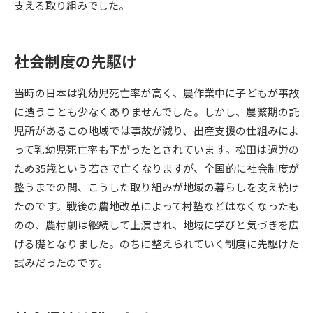
支える取り組みでした。
データサイエンス特集
奨学金・特待生制度特集
社会制度の先駆け
デジタルパンフレット
進路の３択
当時の日本は乳幼児死亡率が高く、農作業中に子どもが事故
新学年スタート号特集ページ
新学年スタート号特集ページ
に遭うことも少なくありませんでした。しかし、農繁期の託
（高3生用）
（高2生用）
児所があるこの地域では事故が減り、出産支援の仕組みによ
SELFBRAND特集ページ
って乳幼児死亡率も下がったとされています。松田は過労の
ため35歳という若さで亡くなりますが、全国的に社会制度が
オープンキャンパスなどを調べる
整うまでの間、こうした取り組みが地域の暮らしを支え続け
たのです。戦後の農地改革によって村塾などはなくなったも
オープンキャンパス検索
実施プログラムから探す
のの、農村劇は継続して上演され、地域に学びと気づきを広
げる礎となりました。のちに整えられていく制度に先駆けた
来場型・Web型イベント特集
夢ナビライブ
試みだったのです。