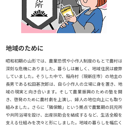
専門学校の資料請求
大学院の資料請求
大学入学共通テスト「受験案
留学・進学関連、塾・予備校
内」の請求
大学入学共通テスト「受験上の
高等学校卒業程度認定試験
配慮案内」の請求
地域のために
幼稚園教員資格認定試験
小学校教員資格認定試験
昭和初期の山形では、農業恐慌や小作人制度のもとで農村は
高等学校（情報）教員資格認定
試験
深刻な危機にありました。暮らしは厳しく、地域住民は疲弊
していました。そうした中で、稲舟村（現新庄市）の地主の
長男である松田甚次郎は、自ら小作人の立場に身を置き、地
大学研究
大学検索
域の現実と向き合います。そして農業振興のための塾を開
き、啓発のために農村劇を上演し、婦人の地位向上にも取り
組みました。さらに「隣保館」という拠点で農繁期の託児所
大学で学べる内容や特徴を調べる
や共同浴場を設け、出産扶助会を結成するなど、生活全般を
国際・グローバルに強い大学特
支える仕組みを次々と形にしました。地域の暮らしを幅広く
新増設大学・学部・学科特集
集