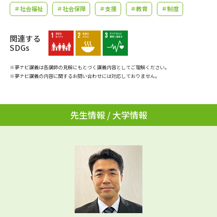
学問のミニ講義「夢ナビ講義」
学問分野解説
＃社会福祉
＃社会保障
＃支援
＃教育
＃制度
学問の教科書
夢ナビライブ
関連する
SDGs
ユーザーサポート
※夢ナビ講義は各講師の見解にもとづく講義内容としてご理解ください。
※夢ナビ講義の内容に関するお問い合わせには対応しておりません。
Ｑ＆Ａ よくあるご質問
大学進学IDについて
資料の料金の
受付内容・発送状況の確認
先生情報 / 大学情報
お支払いについて
テレメール
個人情報取扱規定
お支払いサイト
テレメール進学カタログ
特定商取引表記
訂正のご案内