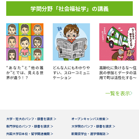
学問分野「社会福祉学」の講義
“あなた”と“他の誰
どんな人にもわかりや
高齢化に負けるな～住
か”とでは、見える世
すい、スローコミュニ
民の参加とデータの活
界が違う！？
ケーション
用で町は活性化する～
一覧を表示
大学・短大のパンフ・願書を請求 ＞
オープンキャンパス検索 ＞
専門学校のパンフ・願書を請求 ＞
大学院のパンフ・願書を請求 ＞
外国大学日本校・留学関連機関 ＞
新聞奨学会・進学情報誌 ＞