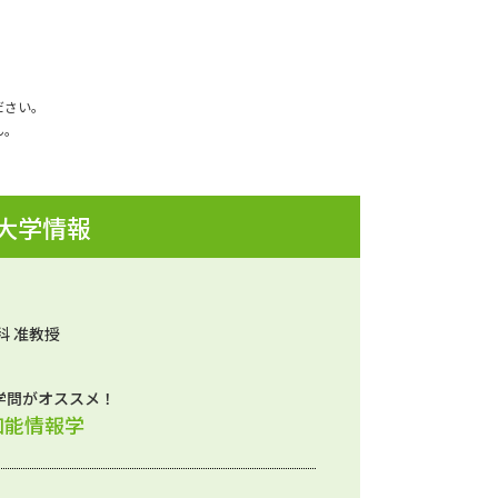
ださい。
ん。
 大学情報
科 准教授
学問がオススメ！
知能情報学