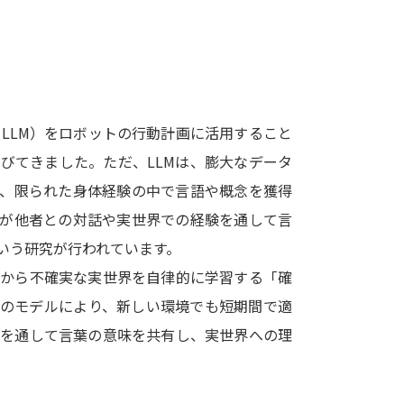
SELFBRAND特集ページ
オープンキャンパスなどを調
オープンキャンパス検索
実施プログラ
（LLM）をロボットの行動計画に活用すること
来場型・Web型イベント特集
夢ナビ
びてきました。ただ、LLMは、膨大なデータ
は、限られた身体経験の中で言語や概念を獲得
トが他者との対話や実世界での経験を通して言
受験準備
いう研究が行われています。
報から不確実な実世界を自律的に学習する「確
志望校・出願校を調べる
このモデルにより、新しい環境でも短期間で適
用を通して言葉の意味を共有し、実世界への理
併願校選び
受験スケジュールを立てよ
テレメール全国一斉進学調査
新生活お