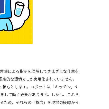
大学入学共通テスト「受験案内」の請求
大学入学共通テスト「受験上の配慮案内
幼稚園教員資格認定試験
小学校教員資
高等学校（情報）教員資格認定試験
大学研究
大学で学べる内容や特徴を調
、言葉による指示を理解してさまざまな作業を
だ限定的な環境でしか実用化されていません。
新増設大学・学部・学科特集
国際・グ
と頼むとします。ロボットは「キッチン」や
データサイエンス特集
奨学金・特待生
推測して動く必要があります。しかし、これら
進路の３択
新学年スタート号特集ペー
なるため、それらの「概念」を現場の経験から
新学年スタート号特集ページ（高2生用