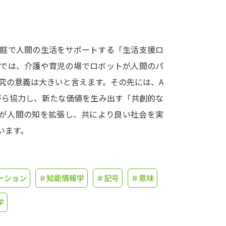
学問発見
家庭で人間の生活をサポートする「生活支援ロ
大学で学びたい学問発見
本では、介護や育児の場でロボットが人間のパ
究の意義は大きいと言えます。その先には、A
学問のミニ講義「夢ナビ講義」
学問分
がら協力し、新たな価値を生み出す「共創的な
トが人間の知を拡張し、共により良い社会を実
います。
ユーザーサポート
Ｑ＆Ａ よくあるご質問
大学進学IDにつ
ーション
＃知能情報学
＃記号
＃意味
資料の料金の
お支払いについて
受付内容
個人情報取扱規定
特定商取引表記
お
学
受験情報リンク