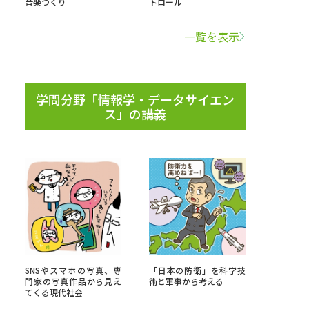
音楽づくり
トロール
学問検索
一覧を表示
学問分野「情報学・データサイエン
ス」の講義
野解説
学問の教科書
夢ナビライブ
いて
このサイトについて
・発送状況の確認
テレメール
お支払いサイト
SNSやスマホの写真、専
「日本の防衛」を科学技
問合せ先
テレメール進学カタログ
訂正のご案内
門家の写真作品から見え
術と軍事から考える
てくる現代社会