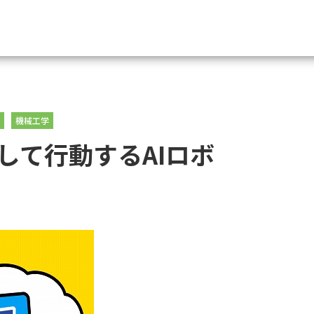
資料請求
機械工学
大学・短大の資料種類から請
して行動するAIロボ
大学パンフ
学部・学科パンフ
総合型選抜・学校推薦型選抜 募集要項＆
大学入学共通テスト利用選抜の募集要項
大学・短大以外の資料から請
専門学校の資料請求
大学院の資料請求