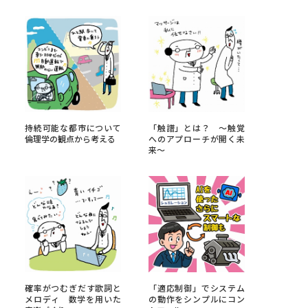
べる
ムから探す
ライブ
持続可能な都市について
「触譜」とは？ ～触覚
倫理学の観点から考える
へのアプローチが開く未
来～
資料検索
う
先輩が入学を決めた理由
役立ちガイド
確率がつむぎだす歌詞と
「適応制御」でシステム
メロディ 数学を用いた
の動作をシンプルにコン