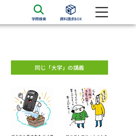
学問検索
資料請求BOX
資料検索
求
同じ「大学」の講義
願書
＆願書
過去問題集
求
留学・進学関連、塾・予備校