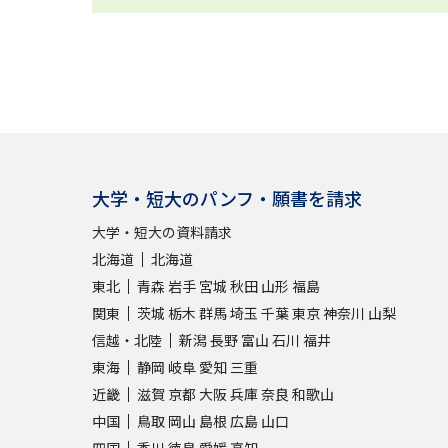
大学・短大のパンフ・願書を請求
大学・短大の資料請求
北海道
北海道
東北
青森
岩手
宮城
秋田
山形
福島
関東
茨城
栃木
群馬
埼玉
千葉
東京
神奈川
山梨
信越・北陸
新潟
長野
富山
石川
福井
東海
静岡
岐阜
愛知
三重
近畿
滋賀
京都
大阪
兵庫
奈良
和歌山
中国
鳥取
岡山
島根
広島
山口