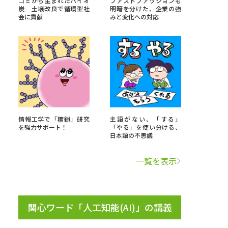
ゴミから生まれたバイオ
ファストファッションも
炭 土壌改良で循環型社
明暗を分けた、企業の強
会に貢献
みと変化への対応
」の請求
高等学校卒業程度認定試験
格認定試験
大学検索
情報工学で「糖鎖」研究
主語がない、「する」
を強力サポート！
「やる」を使い分ける、
日本語の不思議
べる
一覧を表示
ローバルに強い大学特集
制度特集
デジタルパンフレット
ジ（高3生用）
関心ワード「人工知能(AI)」の講義
）