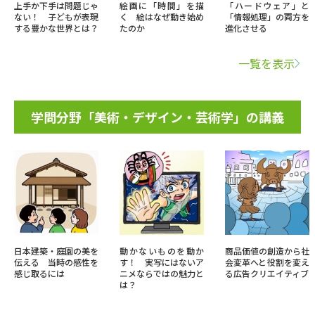
上手か下手は問題じゃ
絵画に「時間」を描
「ハードウェア」と
ない！ 子どもが表現
く 絵はなぜ動き始め
「情報処理」の両方を
する豊かな世界とは？
たのか
進化させる
一覧を表示
学問分野「美術・デザイン・芸術学」の講義
日本建築・庭園の美を
動かないものを動か
商品価値の創造から社
伝える 当時の感性を
す！ 実写にはないア
会変革へと役割を変え
感じ取るには
ニメならではの魅力と
る広告クリエイティブ
は？