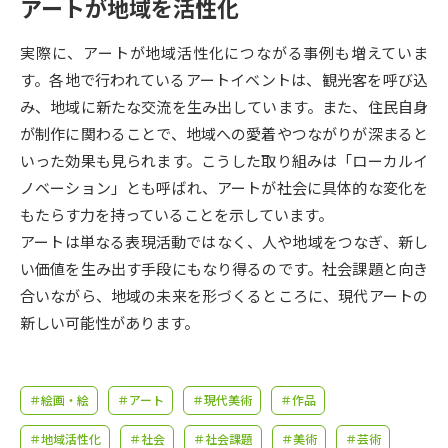
受験準備
資料検索
アートが地域を活性化
実際に、アートが地域活性化につながる事例も増えていま
志望校・出願校を調べる
す。各地で行われているアートイベントは、観光客を呼び込
み、地域に新たな交流を生み出しています。また、住民自身
併願校選び
受験スケジュールを立てよう
が制作に関わることで、地域への愛着やつながりが深まると
いった効果も見られます。こうした取り組みは「ローカルイ
先輩が入学を決めた理由
ノベーション」とも呼ばれ、アートが社会に具体的な変化を
テレメール全国一斉進学調査
もたらす力を持っていることを示しています。
アートは単なる表現活動ではなく、人や地域をつなぎ、新し
新生活お役立ちガイド
い価値を生み出す手段にもなり得るのです。社会課題と向き
合いながら、地域の未来を形づくるところに、現代アートの
学問発見
学問検索
新しい可能性があります。
大学で学びたい学問発見
＃絵画・絵
＃アート
＃現代美術
＃作品
＃地域活性化
＃社会
＃社会課題
＃美術
＃芸術