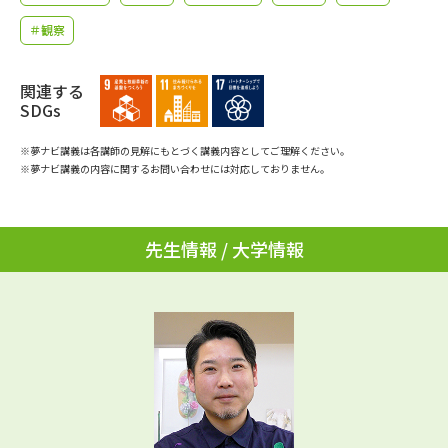
学問のミニ講義「夢ナビ講義」
学問分野解説
＃観察
学問の教科書
夢ナビライブ
関連する
SDGs
ユーザーサポート
※夢ナビ講義は各講師の見解にもとづく講義内容としてご理解ください。
※夢ナビ講義の内容に関するお問い合わせには対応しておりません。
Ｑ＆Ａ よくあるご質問
大学進学IDについて
資料の料金の
受付内容・発送状況の確認
お支払いについて
先生情報 / 大学情報
テレメール
個人情報取扱規定
お支払いサイト
テレメール進学カタログ
特定商取引表記
訂正のご案内