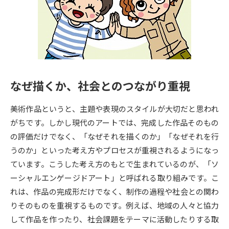
専門学校の資料請求
大学院の資料請求
大学入学共通テスト「受験案
留学・進学関連、塾・予備校
内」の請求
大学入学共通テスト「受験上の
高等学校卒業程度認定試験
配慮案内」の請求
なぜ描くか、社会とのつながり重視
幼稚園教員資格認定試験
小学校教員資格認定試験
美術作品というと、主題や表現のスタイルが大切だと思われ
高等学校（情報）教員資格認定
試験
がちです。しかし現代のアートでは、完成した作品そのもの
の評価だけでなく、「なぜそれを描くのか」「なぜそれを行
うのか」といった考え方やプロセスが重視されるようになっ
大学研究
大学検索
ています。こうした考え方のもとで生まれているのが、「ソ
ーシャルエンゲージドアート」と呼ばれる取り組みです。こ
れは、作品の完成形だけでなく、制作の過程や社会との関わ
大学で学べる内容や特徴を調べる
りそのものを重視するものです。例えば、地域の人々と協力
国際・グローバルに強い大学特
して作品を作ったり、社会課題をテーマに活動したりする取
新増設大学・学部・学科特集
集