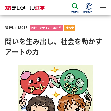
学問検索
資料請求BOX
資料請求
資料検索
講義No.15917
美術・デザイン・芸術学
社会学
問いを生み出し、社会を動かす
大学・短大の資料種類から請求
アートの力
大学パンフ
学部・学科パンフ
総合型選抜・学校推薦型選抜 募
大学入学共通テスト利用選抜の
集要項＆願書
募集要項＆願書
過去問題集
大学・短大以外の資料から請求