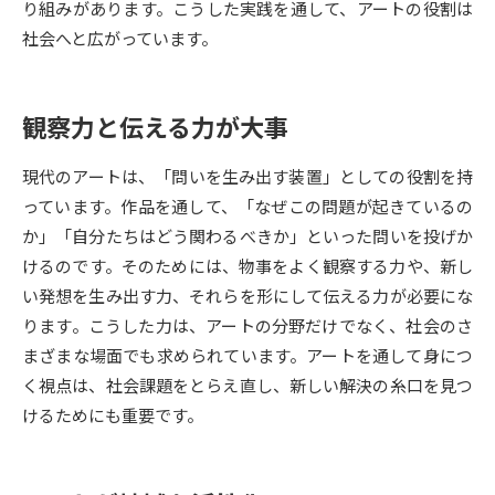
り組みがあります。こうした実践を通して、アートの役割は
社会へと広がっています。
データサイエンス特集
奨学金・特待生制度特集
デジタルパンフレット
進路の３択
観察力と伝える力が大事
新学年スタート号特集ページ
新学年スタート号特集ページ
現代のアートは、「問いを生み出す装置」としての役割を持
（高3生用）
（高2生用）
っています。作品を通して、「なぜこの問題が起きているの
SELFBRAND特集ページ
か」「自分たちはどう関わるべきか」といった問いを投げか
けるのです。そのためには、物事をよく観察する力や、新し
オープンキャンパスなどを調べる
い発想を生み出す力、それらを形にして伝える力が必要にな
ります。こうした力は、アートの分野だけでなく、社会のさ
オープンキャンパス検索
実施プログラムから探す
まざまな場面でも求められています。アートを通して身につ
く視点は、社会課題をとらえ直し、新しい解決の糸口を見つ
来場型・Web型イベント特集
夢ナビライブ
けるためにも重要です。