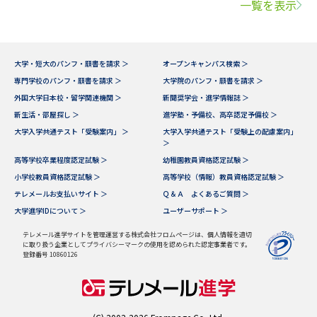
一覧を表示
大学・短大のパンフ・願書を請求 ＞
オープンキャンパス検索 ＞
専門学校のパンフ・願書を請求 ＞
大学院のパンフ・願書を請求 ＞
外国大学日本校・留学関連機関 ＞
新聞奨学会・進学情報誌 ＞
新生活・部屋探し ＞
進学塾・予備校、高卒認定予備校 ＞
大学入学共通テスト「受験案内」 ＞
大学入学共通テスト「受験上の配慮案内」
＞
高等学校卒業程度認定試験 ＞
幼稚園教員資格認定試験 ＞
小学校教員資格認定試験 ＞
高等学校（情報）教員資格認定試験 ＞
テレメールお支払いサイト ＞
Ｑ＆Ａ よくあるご質問 ＞
大学進学IDについて ＞
ユーザーサポート ＞
テレメール進学サイトを管理運営する株式会社フロムページは、個人情報を適切
に取り扱う企業としてプライバシーマークの使用を認められた認定事業者です。
登録番号 10860126