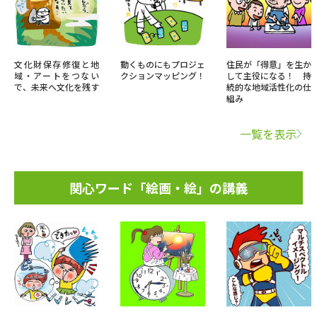
文化財保存修復と地
動くものにもプロジェ
住民が「得意」を生か
域・アートをつない
クションマッピング！
して主役になる！ 持
で、未来へ文化を残す
続的な地域活性化の仕
組み
一覧を表示
関心ワード「絵画・絵」の講義