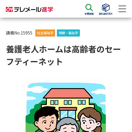
学問検索
資料請求BOX
資料請求
資料検索
講義No.15955
社会福祉学
保健・福祉学
養護老人ホームは高齢者のセー
大学・短大の資料種類から請求
フティーネット
大学パンフ
学部・学科パンフ
総合型選抜・学校推薦型選抜 募
大学入学共通テスト利用選抜の
集要項＆願書
募集要項＆願書
過去問題集
大学・短大以外の資料から請求