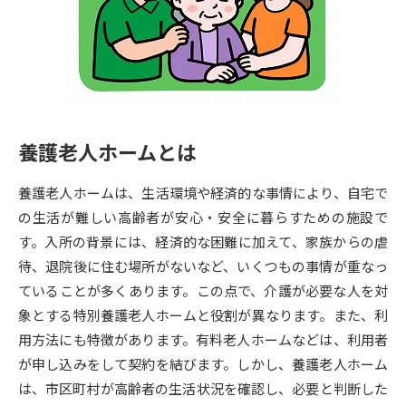
専門学校の資料請求
大学院の資料請求
大学入学共通テスト「受験案
留学・進学関連、塾・予備校
内」の請求
大学入学共通テスト「受験上の
高等学校卒業程度認定試験
配慮案内」の請求
養護老人ホームとは
幼稚園教員資格認定試験
小学校教員資格認定試験
養護老人ホームは、生活環境や経済的な事情により、自宅で
高等学校（情報）教員資格認定
試験
の生活が難しい高齢者が安心・安全に暮らすための施設で
す。入所の背景には、経済的な困難に加えて、家族からの虐
待、退院後に住む場所がないなど、いくつもの事情が重なっ
大学研究
大学検索
ていることが多くあります。この点で、介護が必要な人を対
象とする特別養護老人ホームと役割が異なります。また、利
用方法にも特徴があります。有料老人ホームなどは、利用者
大学で学べる内容や特徴を調べる
が申し込みをして契約を結びます。しかし、養護老人ホーム
国際・グローバルに強い大学特
は、市区町村が高齢者の生活状況を確認し、必要と判断した
新増設大学・学部・学科特集
集