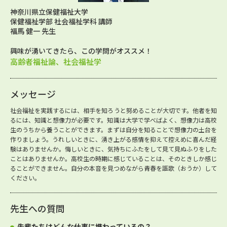
神奈川県立保健福祉大学
保健福祉学部 社会福祉学科 講師
福馬 健一 先生
興味が湧いてきたら、この学問がオススメ！
高齢者福祉論、社会福祉学
メッセージ
社会福祉を実践するには、相手を知ろうと努めることが大切です。他者を知
るには、知識と想像力が必要です。知識は大学で学べばよく、想像力は高校
生のうちから養うことができます。まずは自分を知ることで想像力の土台を
作りましょう。うれしいときに、湧き上がる感情を抑えて控えめに喜んだ経
験はありませんか。悔しいときに、気持ちにふたをして見て見ぬふりをした
ことはありませんか。高校生の時期に感じていることは、そのときしか感じ
ることができません。自分の本音を見つめながら青春を謳歌（おうか）して
ください。
先生への質問
先輩たちはどんな仕事に携わっているの？