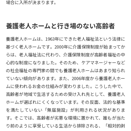
場合に入所が決まります。
データサイエンス特集
奨学金・特待生制度特集
養護老人ホームと行き場のない高齢者
デジタルパンフレット
進路の３択
養護老人ホームは、1963年にできた老人福祉法という法律に
新学年スタート号特集ページ
新学年スタート号特集ページ
基づく老人ホームです。2000年に介護保険制度が始まってか
（高3生用）
（高2生用）
らは、老人福祉法に代わり、介護保険制度が高齢者福祉の中
SELFBRAND特集ページ
心的な制度になりました。そのため、ケアマネージャーなど
の社会福祉の専門家の間でも養護老人ホームはあまり知られ
オープンキャンパスなどを調べる
ていない傾向があります。また、2006年度から養護老人ホー
ムに使われるお金の仕組みが変わりました。こうした中で、
オープンキャンパス検索
実施プログラムから探す
高齢者が地域で生活するための受け入れ先として、養護老人
ホームが選ばれにくくなっています。その反面、法的な基準
来場型・Web型イベント特集
夢ナビライブ
を満たしていない「無届施設」が利用される状況がありま
す。そこでは、高齢者が劣悪な環境に置かれて、誰もが当た
り前のように享受している生活から排除される、「相対的剥