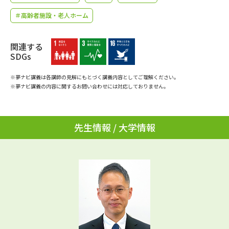
学問のミニ講義「夢ナビ講義」
学問分野解説
＃高齢者施設・老人ホーム
学問の教科書
夢ナビライブ
関連する
SDGs
ユーザーサポート
※夢ナビ講義は各講師の見解にもとづく講義内容としてご理解ください。
※夢ナビ講義の内容に関するお問い合わせには対応しておりません。
Ｑ＆Ａ よくあるご質問
大学進学IDについて
資料の料金の
受付内容・発送状況の確認
お支払いについて
先生情報 / 大学情報
テレメール
個人情報取扱規定
お支払いサイト
テレメール進学カタログ
特定商取引表記
訂正のご案内