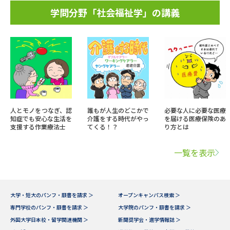
学問分野「社会福祉学」の講義
人とモノをつなぎ、認
誰もが人生のどこかで
必要な人に必要な医療
知症でも安心な生活を
介護をする時代がやっ
を届ける医療保険のあ
支援する作業療法士
てくる！？
り方とは
一覧を表示
大学・短大のパンフ・願書を請求 ＞
オープンキャンパス検索 ＞
専門学校のパンフ・願書を請求 ＞
大学院のパンフ・願書を請求 ＞
外国大学日本校・留学関連機関 ＞
新聞奨学会・進学情報誌 ＞