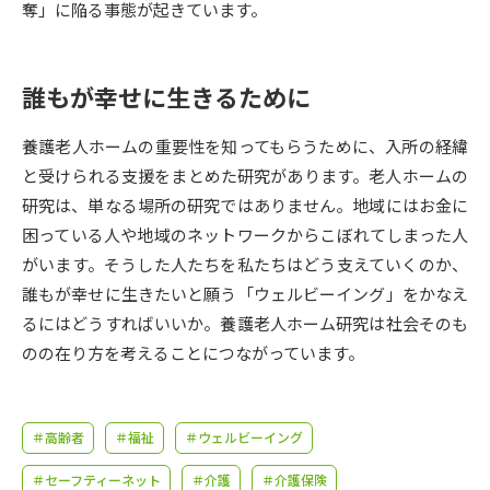
受験準備
資料検索
奪」に陥る事態が起きています。
志望校・出願校を調べる
誰もが幸せに生きるために
併願校選び
受験スケジュールを立てよう
養護老人ホームの重要性を知ってもらうために、入所の経緯
と受けられる支援をまとめた研究があります。老人ホームの
先輩が入学を決めた理由
研究は、単なる場所の研究ではありません。地域にはお金に
テレメール全国一斉進学調査
困っている人や地域のネットワークからこぼれてしまった人
がいます。そうした人たちを私たちはどう支えていくのか、
新生活お役立ちガイド
誰もが幸せに生きたいと願う「ウェルビーイング」をかなえ
るにはどうすればいいか。養護老人ホーム研究は社会そのも
学問発見
学問検索
のの在り方を考えることにつながっています。
大学で学びたい学問発見
＃高齢者
＃福祉
＃ウェルビーイング
＃セーフティーネット
＃介護
＃介護保険