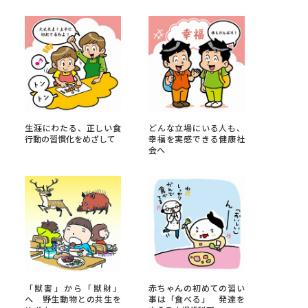
べる
ムから探す
ライブ
生涯にわたる、正しい食
どんな立場にいる人も、
行動の習慣化をめざして
幸福を実感できる健康社
会へ
資料検索
う
先輩が入学を決めた理由
役立ちガイド
「獣害」から「獣財」
赤ちゃんの初めての習い
へ 野生動物との共生を
事は「食べる」 発達を