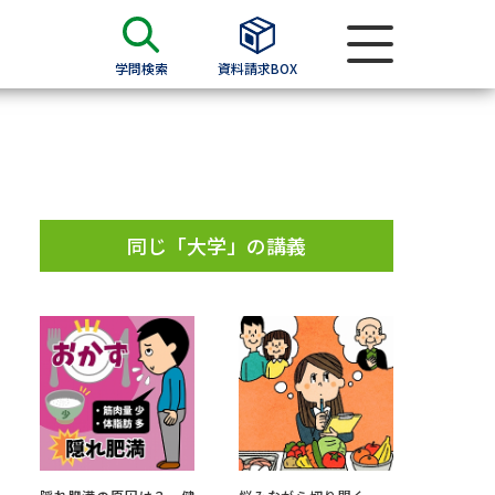
学問検索
資料請求BOX
資料検索
求
同じ「大学」の講義
願書
＆願書
過去問題集
求
留学・進学関連、塾・予備校