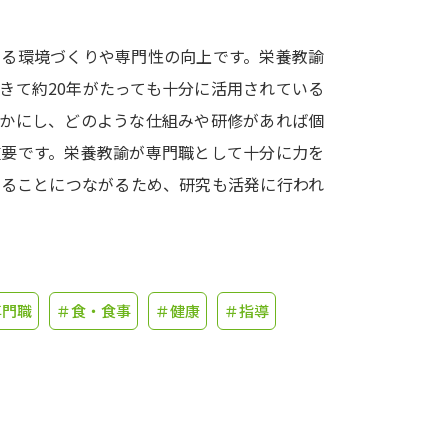
学問発見
きる環境づくりや専門性の向上です。栄養教諭
きて約20年がたっても十分に活用されている
らかにし、どのような仕組みや研修があれば個
大学で学びたい学問発見
重要です。栄養教諭が専門職として十分に力を
学問のミニ講義「夢ナビ講義」
学問分
えることにつながるため、研究も活発に行われ
ユーザーサポート
専門職
＃食・食事
＃健康
＃指導
Ｑ＆Ａ よくあるご質問
大学進学IDにつ
資料の料金の
お支払いについて
受付内容
個人情報取扱規定
特定商取引表記
お
受験情報リンク