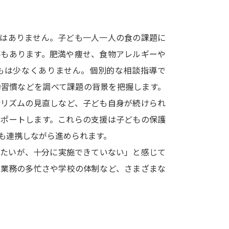
SELFBRAND特集ページ
ではありません。子ども一人一人の食の課題に
オープンキャンパスなどを調
事もあります。肥満や痩せ、食物アレルギーや
オープンキャンパス検索
実施プログラ
もは少なくありません。個別的な相談指導で
来場型・Web型イベント特集
夢ナビ
動習慣などを調べて課題の背景を把握します。
活リズムの見直しなど、子ども自身が続けられ
サポートします。これらの支援は子どもの保護
受験準備
も連携しながら進められます。
りたいが、十分に実施できていない」と感じて
志望校・出願校を調べる
。業務の多忙さや学校の体制など、さまざまな
併願校選び
受験スケジュールを立てよ
テレメール全国一斉進学調査
新生活お