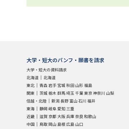
大学・短大のパンフ・願書を請求
大学・短大の資料請求
北海道
北海道
東北
青森
岩手
宮城
秋田
山形
福島
関東
茨城
栃木
群馬
埼玉
千葉
東京
神奈川
山梨
信越・北陸
新潟
長野
富山
石川
福井
東海
静岡
岐阜
愛知
三重
近畿
滋賀
京都
大阪
兵庫
奈良
和歌山
中国
鳥取
岡山
島根
広島
山口