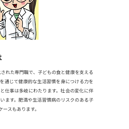
大学入学共通テスト「受験案内」の請求
大学入学共通テスト「受験上の配慮案内
幼稚園教員資格認定試験
小学校教員資
高等学校（情報）教員資格認定試験
は
大学研究
化された専門職で、子どもの食と健康を支える
大学で学べる内容や特徴を調
食を通じて健康的な生活習慣を身につける力を
りと仕事は多岐にわたります。社会の変化に伴
新増設大学・学部・学科特集
国際・グ
ています。肥満や生活習慣病のリスクのある子
データサイエンス特集
奨学金・特待生
ケースもあります。
進路の３択
新学年スタート号特集ペー
新学年スタート号特集ページ（高2生用