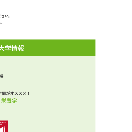
ださい。
ん。
 大学情報
授
学問がオススメ！
、栄養学