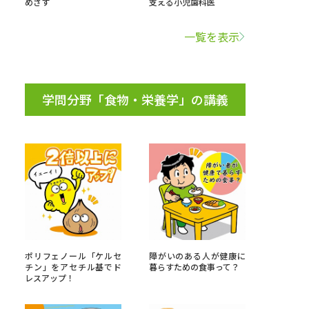
めざす
支える小児歯科医
学問検索
一覧を表示
学問分野「食物・栄養学」の講義
野解説
学問の教科書
夢ナビライブ
いて
このサイトについて
・発送状況の確認
テレメール
お支払いサイト
ポリフェノール「ケルセ
障がいのある人が健康に
チン」をアセチル基でド
暮らすための食事って？
問合せ先
テレメール進学カタログ
訂正のご案内
レスアップ！