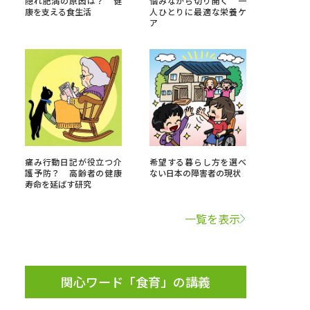
隠れ肥満の原因は？ 健
悩みながら切り開く 一
康を支える食生活
人ひとりに最適な栄養ケ
ア
」の請求
高等学校卒業程度認定試験
格認定試験
大学検索
痛み行動日記が役立つ介
希望する暮らし方を選べ
護予防？ 高齢者の健康
ない日本の障害者の現状
寿命を延ばす研究
べる
一覧を表示
ローバルに強い大学特集
制度特集
デジタルパンフレット
ジ（高3生用）
関心ワード「食育」の講義
）