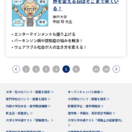
界を変える日はそこまで来てい
る！
神戸大学
寺田 努 先生
エンターテインメントも盛り上げる
パーキンソン病や認知症の悩みを解決！
ウェアラブル社会が人の生き方を変える！
1
2
3
4
5
6
…
23
24
大学・短大のパンフ・願書を請求 ＞
オープンキャンパス検索 ＞
専門学校のパンフ・願書を請求 ＞
大学院のパンフ・願書を請求 ＞
外国大学日本校・留学関連機関 ＞
新聞奨学会・進学情報誌 ＞
新生活・部屋探し ＞
進学塾・予備校、高卒認定予備校 ＞
大学入学共通テスト「受験案内」 ＞
大学入学共通テスト「受験上の配慮案内」
＞
高等学校卒業程度認定試験 ＞
幼稚園教員資格認定試験 ＞