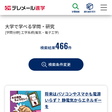
学問検索
資料請求BOX
資料請求
資料検索
大学で学べる学問・研究
[学問分野] 工学系統(電気・電子工学)
466
大学・短大の資料種類から請求
検索結果
件
大学パンフ
学部・学科パンフ
検索条件変更
総合型選抜・学校推薦型選抜 募
大学入学共通テスト利用選抜の
集要項＆願書
募集要項＆願書
過去問題集
将来はパソコンやスマホも電源
大学・短大以外の資料から請求
いらず？ 静電気からエネルギー
を