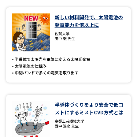
新しい材料開発で、太陽電池の
発電能力を倍以上に
佐賀大学
田中 徹 先生
半導体で太陽光を電気に変える太陽光発電
太陽電池の仕組み
中間バンドで多くの電気を取り出す
半導体づくりをより安全で低コ
ストにするミストCVD方式とは
京都工芸繊維大学
西中 浩之 先生