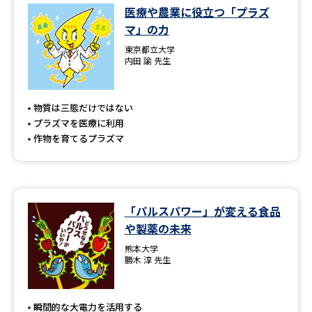
医療や農業に役立つ「プラズ
マ」の力
東京都立大学
内田 諭 先生
物質は三態だけではない
プラズマを医療に利用
作物を育てるプラズマ
「パルスパワー」が変える食品
や製薬の未来
熊本大学
勝木 淳 先生
瞬間的な大電力を活用する