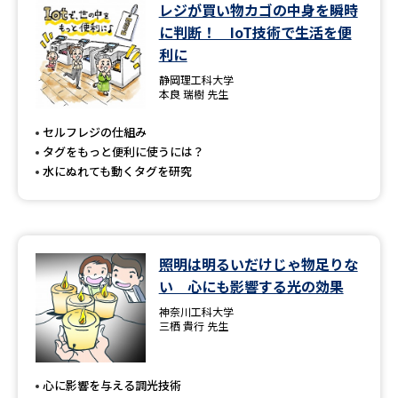
学問のミニ講義「夢ナビ講義」
学問分野解説
レジが買い物カゴの中身を瞬時
に判断！ IoT技術で生活を便
利に
学問の教科書
夢ナビライブ
静岡理工科大学
本良 瑞樹 先生
ユーザーサポート
セルフレジの仕組み
タグをもっと便利に使うには？
Ｑ＆Ａ よくあるご質問
大学進学IDについて
水にぬれても動くタグを研究
資料の料金の
受付内容・発送状況の確認
お支払いについて
テレメール
個人情報取扱規定
お支払いサイト
照明は明るいだけじゃ物足りな
い 心にも影響する光の効果
テレメール進学カタログ
特定商取引表記
訂正のご案内
神奈川工科大学
三栖 貴行 先生
心に影響を与える調光技術