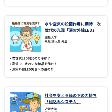
水や空気の殺菌作用に期待 次
世代の光源「深紫外線LED」
徳島大学
永松 謙太郎 先生
次世代LED開発のカギは？
高温で、きれいな結晶を作れ！
深紫外線LED実現への道のり
社会を支える縁の下の力持ち
「組込みシステム」
近畿大学