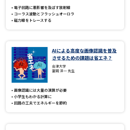
受験準備
資料検索
電子回路に悪影響を及ぼす放射線
コーラス波動とフラッシュオーロラ
磁力線をトレースする
志望校・出願校を調べる
併願校選び
受験スケジュールを立てよう
AIによる高度な画像認識を普及
先輩が入学を決めた理由
テレメール全国一斉進学調査
させるための課題は省エネ？
会津大学
新生活お役立ちガイド
富岡 洋一 先生
画像認識には大量の演算が必要
学問発見
学問検索
小学生もわかる計算に
回路の工夫でエネルギーを節約
大学で学びたい学問発見