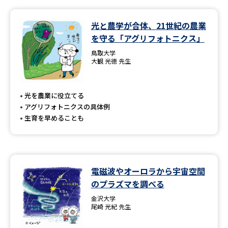
データサイエンス特集
奨学金・特待生制度特集
光と農学が合体、21世紀の農業
を守る「アグリフォトニクス」
デジタルパンフレット
進路の３択
鳥取大学
大観 光徳 先生
新学年スタート号特集ページ
新学年スタート号特集ページ
（高3生用）
（高2生用）
光を農業に役立てる
SELFBRAND特集ページ
アグリフォトニクスの具体例
生育を早めることも
オープンキャンパスなどを調べる
オープンキャンパス検索
実施プログラムから探す
電磁波やオーロラから宇宙空間
のプラズマを調べる
来場型・Web型イベント特集
夢ナビライブ
金沢大学
尾崎 光紀 先生