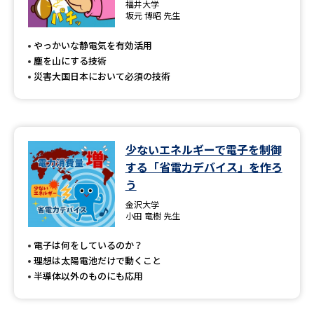
専門学校の資料請求
大学院の資料請求
福井大学
坂元 博昭 先生
大学入学共通テスト「受験案
留学・進学関連、塾・予備校
やっかいな静電気を有効活用
内」の請求
塵を山にする技術
大学入学共通テスト「受験上の
災害大国日本において必須の技術
高等学校卒業程度認定試験
配慮案内」の請求
幼稚園教員資格認定試験
小学校教員資格認定試験
少ないエネルギーで電子を制御
高等学校（情報）教員資格認定
試験
する「省電力デバイス」を作ろ
う
金沢大学
大学研究
大学検索
小田 竜樹 先生
電子は何をしているのか？
理想は太陽電池だけで動くこと
大学で学べる内容や特徴を調べる
半導体以外のものにも応用
国際・グローバルに強い大学特
新増設大学・学部・学科特集
集