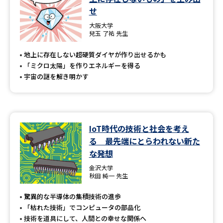
せ
大阪大学
兒玉 了祐 先生
地上に存在しない超硬質ダイヤが作り出せるかも
「ミクロ太陽」を作りエネルギーを得る
宇宙の謎を解き明かす
IoT時代の技術と社会を考え
る 最先端にとらわれない新た
な発想
金沢大学
秋田 純一 先生
驚異的な半導体の集積技術の進歩
「枯れた技術」でコンピュータの部品化
技術を道具にして、人間との幸せな関係へ