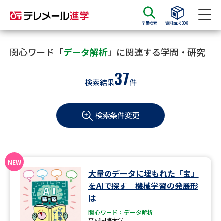
学問検索
資料請求BOX
資料請求
資料検索
関心ワード「
データ解析
」に関連する学問・研究
37
検索結果
件
大学・短大の資料種類から請求
検索条件変更
大学パンフ
学部・学科パンフ
総合型選抜・学校推薦型選抜 募
大学入学共通テスト利用選抜の
集要項＆願書
募集要項＆願書
過去問題集
大量のデータに埋もれた「宝」
をAIで探す 機械学習の発展形
大学・短大以外の資料から請求
は
関心ワード：データ解析
平成国際大学