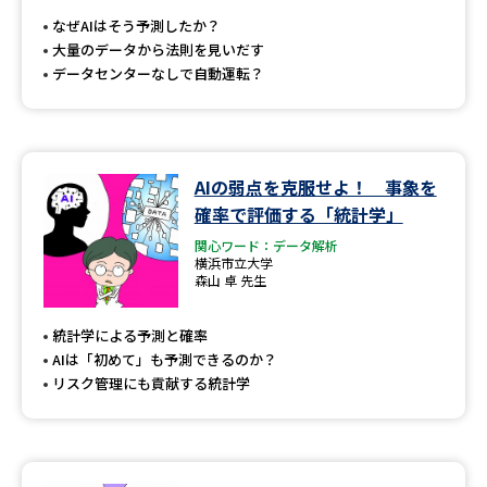
受験準備
資料検索
なぜAIはそう予測したか？
大量のデータから法則を見いだす
データセンターなしで自動運転？
志望校・出願校を調べる
併願校選び
受験スケジュールを立てよう
AIの弱点を克服せよ！ 事象を
先輩が入学を決めた理由
テレメール全国一斉進学調査
確率で評価する「統計学」
関心ワード：データ解析
新生活お役立ちガイド
横浜市立大学
森山 卓 先生
統計学による予測と確率
学問発見
学問検索
AIは「初めて」も予測できるのか？
リスク管理にも貢献する統計学
大学で学びたい学問発見