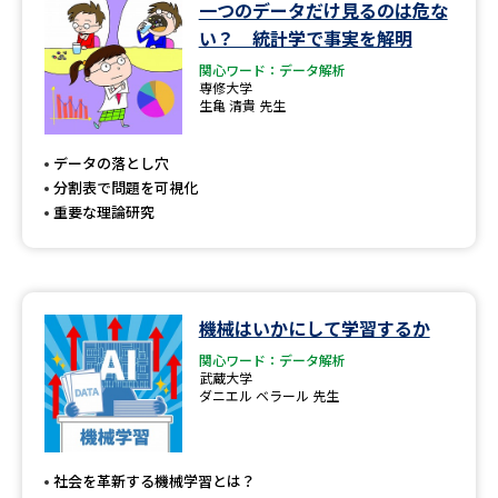
学問のミニ講義「夢ナビ講義」
学問分野解説
一つのデータだけ見るのは危な
い？ 統計学で事実を解明
学問の教科書
夢ナビライブ
関心ワード：データ解析
専修大学
生亀 清貴 先生
ユーザーサポート
データの落とし穴
分割表で問題を可視化
Ｑ＆Ａ よくあるご質問
大学進学IDについて
重要な理論研究
資料の料金の
受付内容・発送状況の確認
お支払いについて
テレメール
個人情報取扱規定
お支払いサイト
機械はいかにして学習するか
関心ワード：データ解析
テレメール進学カタログ
特定商取引表記
武蔵大学
訂正のご案内
ダニエル ベラール 先生
社会を革新する機械学習とは？