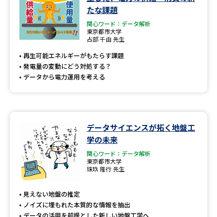
たな課題
関心ワード：データ解析
東京都市大学
占部 千由 先生
再生可能エネルギーがもたらす課題
発電量の変動にどう対処する？
データから電力運用を考える
データサイエンスが拓く地盤工
学の未来
関心ワード：データ解析
東京都市大学
珠玖 隆行 先生
見えない地盤の推定
ノイズに埋もれた本質的な情報を抽出
データの活用を前提とした新しい地盤工学へ