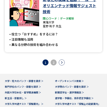
オリエンテッド情報サジェスト
技術
関心ワード：データ解析
東海大学
星野 祐子 先生
役立つ「おすすめ」をするには？
注目情報も活用
異なる分野の技術を組み合わせる
1
2
大学・短大のパンフ・願書を請求 ＞
オープンキャンパス検索 ＞
専門学校のパンフ・願書を請求 ＞
大学院のパンフ・願書を請求 ＞
外国大学日本校・留学関連機関 ＞
新聞奨学会・進学情報誌 ＞
新生活・部屋探し ＞
進学塾・予備校、高卒認定予備校 ＞
大学入学共通テスト「受験案内」 ＞
大学入学共通テスト「受験上の配慮案内」