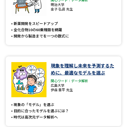
明治大学
金子 弘昌 先生
新薬開発をスピードアップ
全化合物10の60乗種類を網羅
開発から製造までを一つの数式に
現象を理解し未来を予測するた
めに、最適なモデルを選ぶ
関心ワード：データ解析
広島大学
伊森 晋平 先生
現象の「モデル」を選ぶ
目的に合ったモデルを選ぶには？
時代は高次元データ解析へ