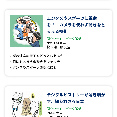
エンタメやスポーツに革命
を！ カメラを使わず動きをと
らえる技術
関心ワード：データ解析
東京工科大学
松下 宗一郎 先生
楽器演奏の様子をどうとらえるか
目にもとまらぬ動きをキャッチ
ダンスやスポーツの採点にも
デジタルヒストリーが解き明か
す、知られざる日本
関心ワード：データ解析
同志社大学
ラポー ガエタン 先生