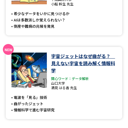
専門学校の資料請求
大学院の資料請求
小船 幹生 先生
希少なデータをいかに見つけるか
大学入学共通テスト「受験案
留学・進学関連、塾・予備校
内」の請求
AIは多数派しか覚えられない？
倒産や難病の兆候を発見
大学入学共通テスト「受験上の
高等学校卒業程度認定試験
配慮案内」の請求
幼稚園教員資格認定試験
小学校教員資格認定試験
宇宙ジェットはなぜ曲がる？
高等学校（情報）教員資格認定
見えない宇宙を読み解く情報科
試験
学
関心ワード：データ解析
山口大学
大学研究
大学検索
酒見 はる香 先生
電波を「見る」技術
曲がったジェット
大学で学べる内容や特徴を調べる
情報科学で進む宇宙研究
国際・グローバルに強い大学特
新増設大学・学部・学科特集
集