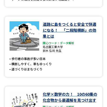
道路に島をつくると安全で快適
になる！ 「二段階横断」の効
果とは
関心ワード：データ解析
名古屋工業大学
鈴木 弘司 先生
歩行者の事故が多い日本
横断しやすく、車もゆっくり
道づくりはまちづくり
化学×数学の力！ 10の60乗の
化合物から最適解を見つけ出す
関心ワード：データ解析