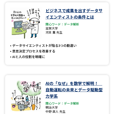
ビジネスで成果を出すデータサ
データサイエンス特集
奨学金・特待生制度特集
イエンティストの条件とは
関心ワード：データ解析
デジタルパンフレット
進路の３択
滋賀大学
河本 薫 先生
新学年スタート号特集ページ
新学年スタート号特集ページ
（高3生用）
（高2生用）
データサイエンティストが陥る3つの勘違い
意思決定プロセスを改善する
SELFBRAND特集ページ
AIと人の役割を明確に
オープンキャンパスなどを調べる
オープンキャンパス検索
実施プログラムから探す
AIの「なぜ」を数学で解明！
自動運転の未来とデータ駆動型
来場型・Web型イベント特集
夢ナビライブ
力学系
関心ワード：データ解析
明治大学
中野 直人 先生