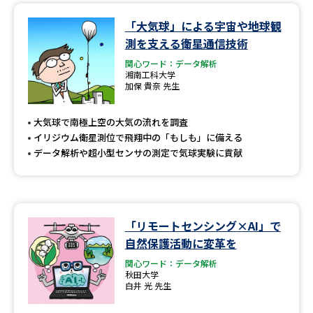
「大気球」による宇宙や地球観
測を支える衛星通信技術
関心ワード：データ解析
湘南工科大学
加保 貴奈 先生
大気球で南極上空の大気の流れを調査
イリジウム衛星測位で飛翔中の「もしも」に備える
データ解析や超小型センサの測定で気球実験に貢献
「リモートセンシング×AI」で
自然保護活動に変革を
関心ワード：データ解析
秋田大学
白井 光 先生