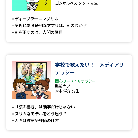
ゴンサルベス タッド 先生
ディープラーニングとは
身近にある便利なアプリは、AIのおかげ
AIを正すのは、人間の役目
学校で教えたい！ メディアリ
テラシー
関心ワード：リテラシー
弘前大学
森本 洋介 先生
「読み書き」は活字だけじゃない
スリムなモデルをどう思う？
カギは教材や評価の仕方