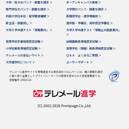
大学・短大のパンフ・願書を請求 ＞
オープンキャンパス検索 ＞
専門学校のパンフ・願書を請求 ＞
大学院のパンフ・願書を請求 ＞
外国大学日本校・留学関連機関 ＞
新聞奨学会・進学情報誌 ＞
新生活・部屋探し ＞
進学塾・予備校、高卒認定予備校 ＞
大学入学共通テスト「受験案内」 ＞
大学入学共通テスト「受験上の配慮案内」
＞
高等学校卒業程度認定試験 ＞
幼稚園教員資格認定試験 ＞
小学校教員資格認定試験 ＞
高等学校（情報）教員資格認定試験 ＞
テレメールお支払いサイト ＞
Ｑ＆Ａ よくあるご質問 ＞
大学進学IDについて ＞
ユーザーサポート ＞
テレメール進学サイトを管理運営する株式会社フロムページは、個人情報を適切
に取り扱う企業としてプライバシーマークの使用を認められた認定事業者です。
登録番号 10860126
(C) 2002-2026 Frompage.Co.,Ltd.