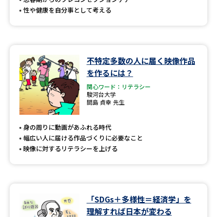
性や健康を自分事として考える
不特定多数の人に届く映像作品
を作るには？
関心ワード：リテラシー
駿河台大学
間島 貞幸 先生
身の周りに動画があふれる時代
幅広い人に届ける作品づくりに必要なこと
映像に対するリテラシーを上げる
「SDGs＋多様性＝経済学」を
理解すれば日本が変わる