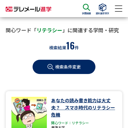
学問検索
資料請求BOX
資料請求
資料検索
関心ワード「
リテラシー
」に関連する学問・研究
16
検索結果
件
大学・短大の資料種類から請求
検索条件変更
大学パンフ
学部・学科パンフ
総合型選抜・学校推薦型選抜 募
大学入学共通テスト利用選抜の
集要項＆願書
募集要項＆願書
過去問題集
あなたの読み書き能力は大丈
夫？ スマホ時代のリテラシー
大学・短大以外の資料から請求
危機
関心ワード：リテラシー
東海大学