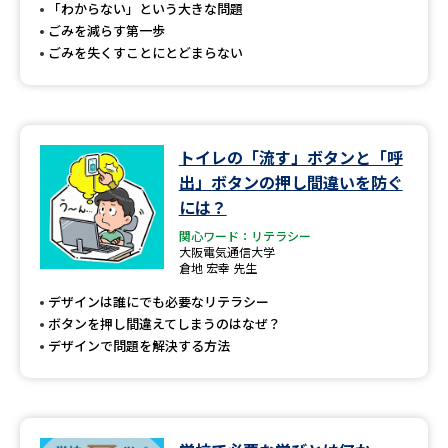
受験準備
資料検索
「わからない」という大きな問題
ごみを減らす第一歩
ごみを失くすことにとどまらない
志望校・出願校を調べる
併願校選び
受験スケジュールを立てよう
トイレの「流す」ボタンと「呼
出」ボタンの押し間違いを防ぐ
先輩が入学を決めた理由
テレメール全国一斉進学調査
には？
関心ワード：リテラシー
新生活お役立ちガイド
大阪電気通信大学
倉地 宏幸 先生
デザインは誰にでも必要なリテラシー
学問発見
学問検索
ボタンを押し間違えてしまうのはなぜ？
デザインで問題を解決する方法
大学で学びたい学問発見