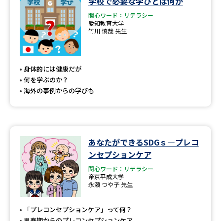
学校で必要な学びとは何か
学問のミニ講義「夢ナビ講義」
学問分野解説
関心ワード：リテラシー
愛知教育大学
学問の教科書
夢ナビライブ
竹川 慎哉 先生
ユーザーサポート
身体的には健康だが
何を学ぶのか？
Ｑ＆Ａ よくあるご質問
大学進学IDについて
海外の事例からの学びも
資料の料金の
受付内容・発送状況の確認
お支払いについて
テレメール
個人情報取扱規定
あなたができるSDGｓ―プレコ
お支払いサイト
ンセプションケア
テレメール進学カタログ
特定商取引表記
関心ワード：リテラシー
訂正のご案内
帝京平成大学
永瀬 つや子 先生
「プレコンセプションケア」って何？
思春期からのプレコンセプションケア