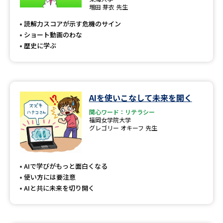
専門学校の資料請求
大学院の資料請求
増田 芽衣 先生
読解力スコアが示す危機のサイン
大学入学共通テスト「受験案
留学・進学関連、塾・予備校
内」の請求
ショート動画のわな
歴史に学ぶ
大学入学共通テスト「受験上の
高等学校卒業程度認定試験
配慮案内」の請求
幼稚園教員資格認定試験
小学校教員資格認定試験
AIを使いこなして未来を開く
高等学校（情報）教員資格認定
関心ワード：リテラシー
試験
福岡女学院大学
グレゴリー オキーフ 先生
大学研究
大学検索
AIで学びがもっと面白くなる
使い方には要注意
AIと共に未来を切り開く
大学で学べる内容や特徴を調べる
国際・グローバルに強い大学特
新増設大学・学部・学科特集
集