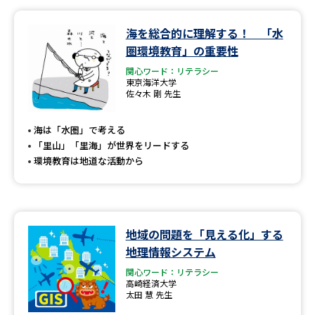
海を総合的に理解する！ 「水
圏環境教育」の重要性
関心ワード：リテラシー
東京海洋大学
佐々木 剛 先生
海は「水圏」で考える
「里山」「里海」が世界をリードする
環境教育は地道な活動から
地域の問題を「見える化」する
地理情報システム
関心ワード：リテラシー
高崎経済大学
太田 慧 先生