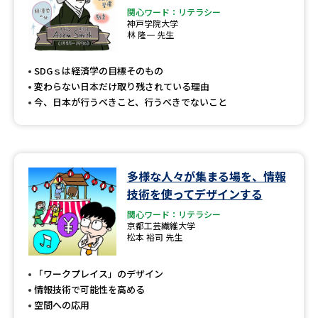
関心ワード：リテラシー
神戸学院大学
林 隆一 先生
SDGｓは経済学の目標そのもの
変わらない日本だけ取り残されている理由
今、日本が行うべきこと、行うべきでないこと
多様な人々が集まる場を、情報
技術を使ってデザインする
関心ワード：リテラシー
京都工芸繊維大学
松本 裕司 先生
「ワークプレイス」のデザイン
情報技術で可能性を高める
空間への応用