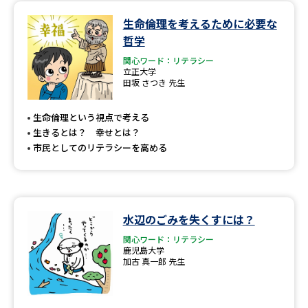
生命倫理を考えるために必要な
データサイエンス特集
奨学金・特待生制度特集
哲学
関心ワード：リテラシー
デジタルパンフレット
進路の３択
立正大学
田坂 さつき 先生
新学年スタート号特集ページ
新学年スタート号特集ページ
（高3生用）
（高2生用）
生命倫理という視点で考える
生きるとは？ 幸せとは？
SELFBRAND特集ページ
市民としてのリテラシーを高める
オープンキャンパスなどを調べる
オープンキャンパス検索
実施プログラムから探す
水辺のごみを失くすには？
関心ワード：リテラシー
鹿児島大学
来場型・Web型イベント特集
夢ナビライブ
加古 真一郎 先生