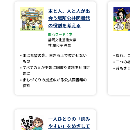
本と人、人と人が出
会う場所――公共図書館
の役割を考える
関心ワード：本
静岡文化芸術大学
林 左和子 先生
本は希望の光、生きる上で欠かせない
あれ、
もの
二つの
すべての人が平等に図書や資料を利用可
昔もさ
能に
まちづくりの拠点――広がる公共図書館の
役割
一人ひとりの「読み
やすい」をめざして