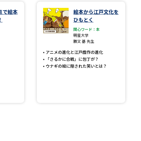
点で絵本
絵本から江戸文化を
学問検索
！
ひもとく
関心ワード：本
明星大学
勝又 基 先生
アニメの進化と江戸戯作の進化
野解説
学問の教科書
夢ナビライブ
「さるかに合戦」に包丁が？
ウナギの絵に隠された笑いとは？
いて
このサイトについて
・発送状況の確認
テレメール
お支払いサイト
問合せ先
テレメール進学カタログ
訂正のご案内