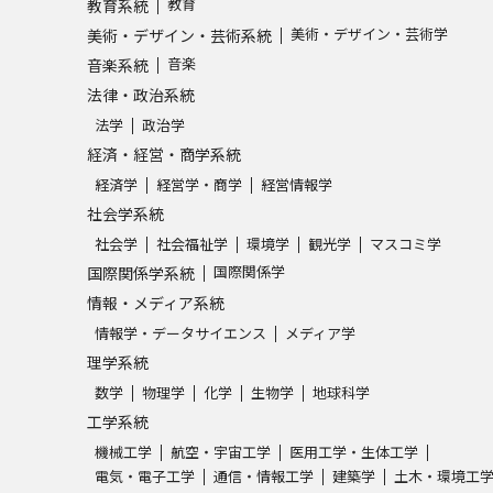
教育
教育系統
美術・デザイン・芸術学
美術・デザイン・芸術系統
音楽
音楽系統
法律・政治系統
法学
政治学
経済・経営・商学系統
経済学
経営学・商学
経営情報学
社会学系統
社会学
社会福祉学
環境学
観光学
マスコミ学
国際関係学
国際関係学系統
情報・メディア系統
情報学・データサイエンス
メディア学
理学系統
数学
物理学
化学
生物学
地球科学
工学系統
機械工学
航空・宇宙工学
医用工学・生体工学
電気・電子工学
通信・情報工学
建築学
土木・環境工