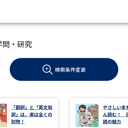
資料請求
学問・研究
大学・短大の資料種類から請
検索条件変更
大学パンフ
学部・学科パンフ
総合型選抜・学校推薦型選抜 募集要項＆
大学入学共通テスト利用選抜の募集要項
大学・短大以外の資料から請
「翻訳」と「英文和
やさしい本
訳」は、実は全くの
ん読む！ 
専門学校の資料請求
大学院の資料請求
別物！
読の魅力