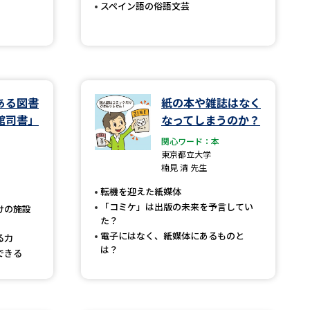
スペイン語の俗語文芸
べる
ムから探す
ある図書
紙の本や雑誌はなく
ライブ
館司書」
なってしまうのか？
関心ワード：本
東京都立大学
楠見 清 先生
資料検索
転機を迎えた紙媒体
「コミケ」は出版の未来を予言してい
けの施設
た？
電子にはなく、紙媒体にあるものと
る力
は？
できる
う
先輩が入学を決めた理由
役立ちガイド