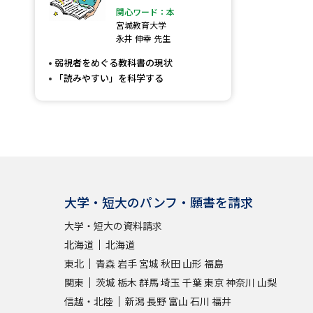
関心ワード：本
宮城教育大学
永井 伸幸 先生
弱視者をめぐる教科書の現状
「読みやすい」を科学する
大学・短大のパンフ・願書を請求
大学・短大の資料請求
北海道
北海道
東北
青森
岩手
宮城
秋田
山形
福島
関東
茨城
栃木
群馬
埼玉
千葉
東京
神奈川
山梨
信越・北陸
新潟
長野
富山
石川
福井