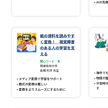
AIの失
紙の資料を読みやす
く変換！ 視覚障害
のある人の学習を支
える
関心ワード：本
筑波技術大学
金堀 利洋 先生
海外で
物語が
メディア変換で学習をサポート
平安時
数式の変換は難しい
す
変換をよりスムーズにするために