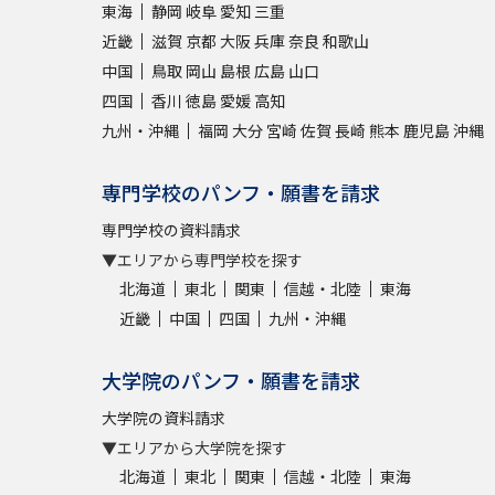
東海
静岡
岐阜
愛知
三重
近畿
滋賀
京都
大阪
兵庫
奈良
和歌山
中国
鳥取
岡山
島根
広島
山口
四国
香川
徳島
愛媛
高知
九州・沖縄
福岡
大分
宮崎
佐賀
長崎
熊本
鹿児島
沖縄
専門学校のパンフ・願書を請求
専門学校の資料請求
▼エリアから専門学校を探す
北海道
東北
関東
信越・北陸
東海
近畿
中国
四国
九州・沖縄
大学院のパンフ・願書を請求
大学院の資料請求
▼エリアから大学院を探す
北海道
東北
関東
信越・北陸
東海