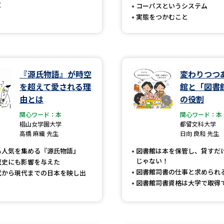
敗
コーパスというシステム
SELFBRAND特集ページ
実態をつかむこと
オープンキャンパスなどを調
オープンキャンパス検索
実施プログラ
『源氏物語』が時空
変わりつつ
来場型・Web型イベント特集
夢ナビ
を超えて愛される理
館と「図書
由とは
の役割
関心ワード：本
関心ワード：本
受験準備
椙山女学園大学
都留文科大学
高橋 麻織 先生
日向 良和 先生
も人気を集める『源氏物語』
図書館は本を保管し、貸すだ
じゃない！
歴史にも影響を与えた
志望校・出願校を調べる
図書館司書の仕事と求められ
代から現代までの日本を映し出
図書館司書資格は大学で取得
併願校選び
受験スケジュールを立てよ
テレメール全国一斉進学調査
新生活お