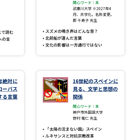
関心ワード：本
武庫川大学 ※2027年4
」の請求
高等学校卒業程度認定試験
月、共学化。名称変更。
郡 千寿子 先生
格認定試験
スズメの鳴き声はどんな音？
スで読む
北前船が運んだ言葉
への支
文化の影響は一方通行ではない
大学検索
は絶対に
16世紀のスペインに
べる
コーパス
見る、文学と思想の
する言葉
関係
ローバルに強い大学特集
関心ワード：本
神戸市外国語大学
制度特集
デジタルパンフレット
野村 竜仁 先生
ジ（高3生用）
「太陽の沈まない国」スペイン
）
ルネサンスと対抗宗教改革