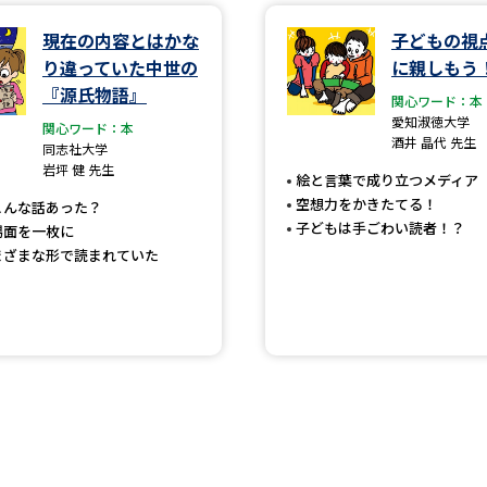
現在の内容とはかな
子どもの視
学問発見
り違っていた中世の
に親しもう
『源氏物語』
関心ワード：本
愛知淑徳大学
関心ワード：本
大学で学びたい学問発見
酒井 晶代 先生
同志社大学
岩坪 健 先生
絵と言葉で成り立つメディア
学問のミニ講義「夢ナビ講義」
学問分
空想力をかきたてる！
こんな話あった？
子どもは手ごわい読者！？
場面を一枚に
まざまな形で読まれていた
ユーザーサポート
Ｑ＆Ａ よくあるご質問
大学進学IDにつ
資料の料金の
お支払いについて
受付内容
個人情報取扱規定
特定商取引表記
お
受験情報リンク