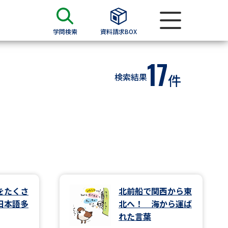
学問検索
資料請求BOX
17
資料検索
検索結果
件
求
願書
＆願書
過去問題集
求
をたくさ
北前船で関西から東
日本語多
北へ！ 海から運ば
留学・進学関連、塾・予備校
れた言葉