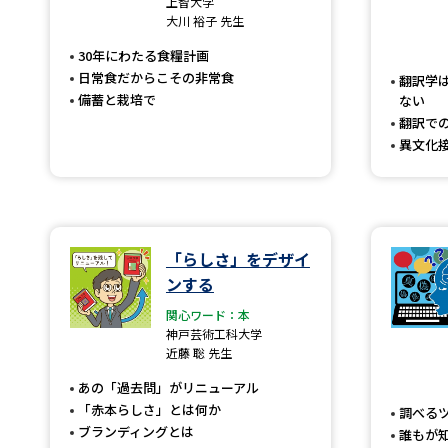
上智大学
大川 裕子 先生
30年にわたる食糧計画
日常食だからこその非常食
翻訳学
備蓄と栽培で
ない
翻訳で
異文化
「らしさ」をデザイ
ンする
関心ワード：本
神戸芸術工科大学
近藤 聡 先生
あの「過去問」がリニューアル
「赤本らしさ」とは何か
調べる
ブランディングとは
誰もが