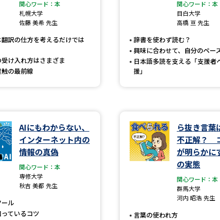
大学入学共通テスト「受験案内」の請求
関心ワード：本
関心ワード：本
札幌大学
目白大学
大学入学共通テスト「受験上の配慮案内
佐藤 美希 先生
高橋 亘 先生
幼稚園教員資格認定試験
小学校教員資
は翻訳の仕方を考えるだけでは
辞書を使わず読む？
興味に合わせて、自分のペー
高等学校（情報）教員資格認定試験
の受け入れ方はさまざま
日本語多読を支える「支援者
接触の最前線
援」
大学研究
AIにもわからない、
ら抜き言葉
大学で学べる内容や特徴を調
インターネット内の
不正解？ 
情報の真偽
が明らかに
新増設大学・学部・学科特集
国際・グ
の実態
関心ワード：本
専修大学
データサイエンス特集
奨学金・特待生
関心ワード：本
秋吉 美都 先生
群馬大学
進路の３択
新学年スタート号特集ペー
河内 昭浩 先生
ツール
新学年スタート号特集ページ（高2生用
知っているコツ
言葉の使われ方