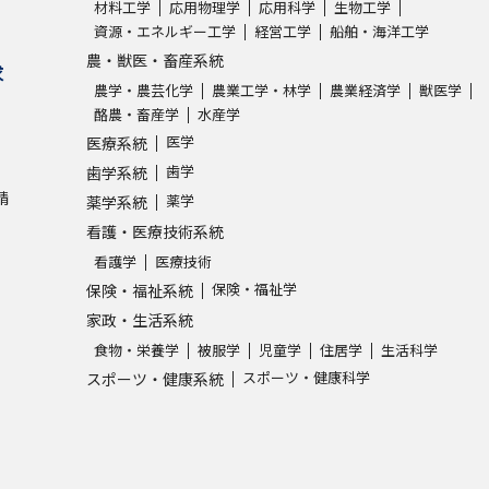
材料工学
応用物理学
応用科学
生物工学
資源・エネルギー工学
経営工学
船舶・海洋工学
農・獣医・畜産系統
求
農学・農芸化学
農業工学・林学
農業経済学
獣医学
酪農・畜産学
水産学
医学
医療系統
歯学
歯学系統
請
薬学
薬学系統
看護・医療技術系統
看護学
医療技術
保険・福祉学
保険・福祉系統
家政・生活系統
食物・栄養学
被服学
児童学
住居学
生活科学
スポーツ・健康科学
スポーツ・健康系統