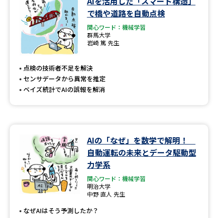
AIを活用した「スマート構造」
学問のミニ講義「夢ナビ講義」
学問分野解説
で橋や道路を自動点検
関心ワード：機械学習
学問の教科書
夢ナビライブ
群馬大学
岩崎 篤 先生
ユーザーサポート
点検の技術者不足を解決
センサデータから異常を推定
Ｑ＆Ａ よくあるご質問
大学進学IDについて
ベイズ統計でAIの誤報を解消
資料の料金の
受付内容・発送状況の確認
お支払いについて
テレメール
個人情報取扱規定
AIの「なぜ」を数学で解明！
お支払いサイト
自動運転の未来とデータ駆動型
テレメール進学カタログ
力学系
特定商取引表記
訂正のご案内
関心ワード：機械学習
明治大学
中野 直人 先生
なぜAIはそう予測したか？