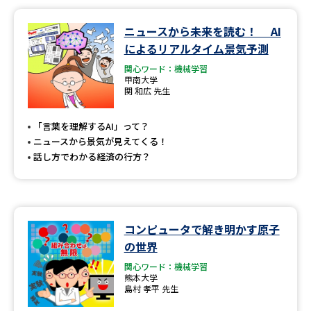
ニュースから未来を読む！ AI
によるリアルタイム景気予測
関心ワード：機械学習
甲南大学
関 和広 先生
「言葉を理解するAI」って？
ニュースから景気が見えてくる！
話し方でわかる経済の行方？
コンピュータで解き明かす原子
の世界
関心ワード：機械学習
熊本大学
島村 孝平 先生