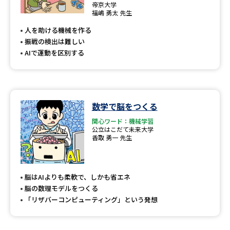
帝京大学
福嶋 勇太 先生
人を助ける機械を作る
振戦の検出は難しい
AIで運動を区別する
数学で脳をつくる
関心ワード：機械学習
公立はこだて未来大学
香取 勇一 先生
脳はAIよりも柔軟で、しかも省エネ
脳の数理モデルをつくる
「リザバーコンピューティング」という発想