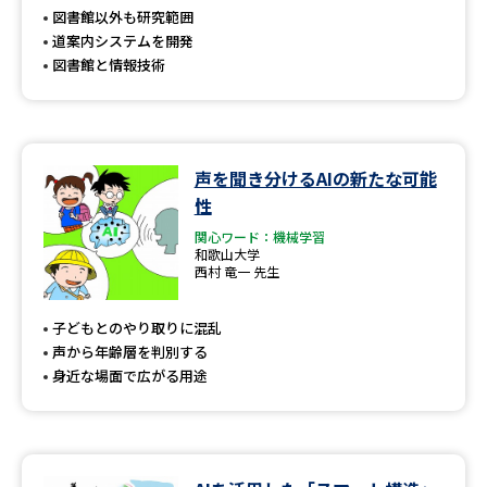
受験準備
資料検索
図書館以外も研究範囲
道案内システムを開発
図書館と情報技術
志望校・出願校を調べる
併願校選び
受験スケジュールを立てよう
声を聞き分けるAIの新たな可能
先輩が入学を決めた理由
テレメール全国一斉進学調査
性
関心ワード：機械学習
和歌山大学
新生活お役立ちガイド
西村 竜一 先生
子どもとのやり取りに混乱
学問発見
学問検索
声から年齢層を判別する
身近な場面で広がる用途
大学で学びたい学問発見