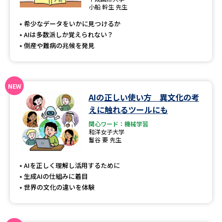
専門学校の資料請求
大学院の資料請求
小船 幹生 先生
希少なデータをいかに見つけるか
大学入学共通テスト「受験案
留学・進学関連、塾・予備校
内」の請求
AIは多数派しか覚えられない？
倒産や難病の兆候を発見
大学入学共通テスト「受験上の
高等学校卒業程度認定試験
配慮案内」の請求
幼稚園教員資格認定試験
小学校教員資格認定試験
AIの正しい使い方 異文化の考
高等学校（情報）教員資格認定
えに触れるツールにも
試験
関心ワード：機械学習
和洋女子大学
鬘谷 要 先生
大学研究
大学検索
AIを正しく理解し活用するために
生成AIの仕組みに着目
世界の文化の違いを体験
大学で学べる内容や特徴を調べる
国際・グローバルに強い大学特
新増設大学・学部・学科特集
集