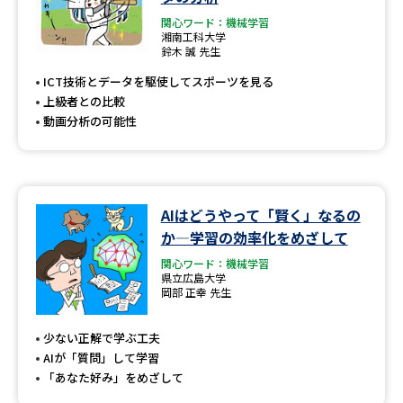
関心ワード：機械学習
湘南工科大学
鈴木 誠 先生
ICT技術とデータを駆使してスポーツを見る
上級者との比較
動画分析の可能性
AIはどうやって「賢く」なるの
か―学習の効率化をめざして
関心ワード：機械学習
県立広島大学
岡部 正幸 先生
少ない正解で学ぶ工夫
AIが「質問」して学習
「あなた好み」をめざして