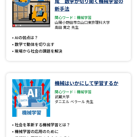
成 数学が切り開く機械学習の
新手法
関心ワード：機械学習
山陽小野田市立山口東京理科大学
高田 寛之 先生
AIの弱点は？
数学で動体を切り出す
現場から社会の課題を解決
機械はいかにして学習するか
関心ワード：機械学習
武蔵大学
ダニエル ベラール 先生
社会を革新する機械学習とは？
機械学習の応用のために