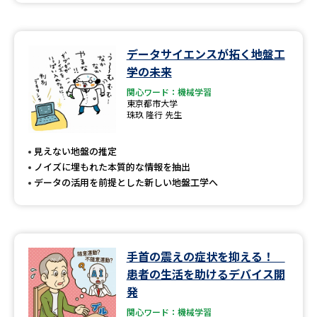
データサイエンスが拓く地盤工
学の未来
関心ワード：機械学習
東京都市大学
珠玖 隆行 先生
見えない地盤の推定
ノイズに埋もれた本質的な情報を抽出
データの活用を前提とした新しい地盤工学へ
手首の震えの症状を抑える！
患者の生活を助けるデバイス開
発
関心ワード：機械学習