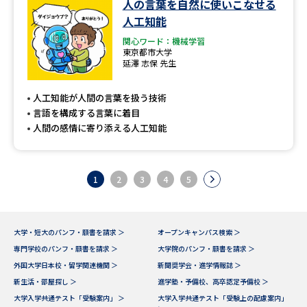
人の言葉を自然に使いこなせる
人工知能
関心ワード：機械学習
東京都市大学
延澤 志保 先生
人工知能が人間の言葉を扱う技術
言語を構成する言葉に着目
人間の感情に寄り添える人工知能
1
2
3
4
5
大学・短大のパンフ・願書を請求 ＞
オープンキャンパス検索 ＞
専門学校のパンフ・願書を請求 ＞
大学院のパンフ・願書を請求 ＞
外国大学日本校・留学関連機関 ＞
新聞奨学会・進学情報誌 ＞
新生活・部屋探し ＞
進学塾・予備校、高卒認定予備校 ＞
大学入学共通テスト「受験案内」 ＞
大学入学共通テスト「受験上の配慮案内」