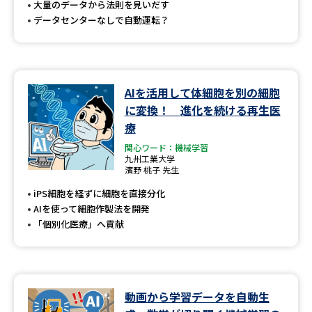
大量のデータから法則を見いだす
データセンターなしで自動運転？
AIを活用して体細胞を別の細胞
に変換！ 進化を続ける再生医
療
関心ワード：機械学習
九州工業大学
濱野 桃子 先生
iPS細胞を経ずに細胞を直接分化
AIを使って細胞作製法を開発
「個別化医療」へ貢献
動画から学習データを自動生