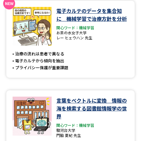
電子カルテのデータを集合知
データサイエンス特集
奨学金・特待生制度特集
に 機械学習で治療方針を分析
関心ワード：機械学習
デジタルパンフレット
進路の３択
お茶の水女子大学
レー ヒェウハン 先生
新学年スタート号特集ページ
新学年スタート号特集ページ
（高3生用）
（高2生用）
治療の流れは患者で異なる
電子カルテから傾向を抽出
SELFBRAND特集ページ
プライバシー保護が重要課題
オープンキャンパスなどを調べる
オープンキャンパス検索
実施プログラムから探す
言葉をベクトルに変換 情報の
海を検索する図書館情報学の世
来場型・Web型イベント特集
夢ナビライブ
界
関心ワード：機械学習
駿河台大学
門脇 夏紀 先生