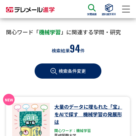
学問検索
資料請求BOX
資料請求
資料検索
関心ワード「
機械学習
」に関連する学問・研究
94
検索結果
件
大学・短大の資料種類から請求
検索条件変更
大学パンフ
学部・学科パンフ
総合型選抜・学校推薦型選抜 募
大学入学共通テスト利用選抜の
集要項＆願書
募集要項＆願書
過去問題集
大量のデータに埋もれた「宝」
をAIで探す 機械学習の発展形
大学・短大以外の資料から請求
は
関心ワード：機械学習
平成国際大学