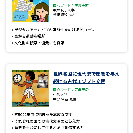
関心ワード：産業革命
岐阜女子大学
熊﨑 康文 先生
デジタルアーカイブの可能性を広げるドローン
空から遺跡を撮影
文化財の観察・復元にも貢献
世界各国に現代まで影響を与え
続ける古代エジプト文明
関心ワード：産業革命
中部大学
中野 智章 先生
約5000年前に始まった高度な文明
それぞれの国での古代文明のとらえ方
歴史を土台にして生まれる「創造する力」