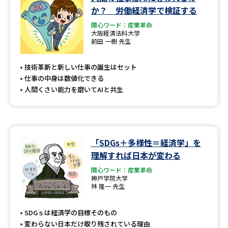
学問のミニ講義「夢ナビ講義」
学問分野解説
か？ 労働経済学で検証する
関心ワード：産業革命
学問の教科書
夢ナビライブ
大阪経済法科大学
前田 一樹 先生
ユーザーサポート
技術革新と新しい仕事の誕生はセット
仕事の中身は数値化できる
Ｑ＆Ａ よくあるご質問
大学進学IDについて
人間くさい能力を磨いてAIと共生
資料の料金の
受付内容・発送状況の確認
お支払いについて
テレメール
「SDGs＋多様性＝経済学」を
個人情報取扱規定
お支払いサイト
理解すれば日本が変わる
テレメール進学カタログ
関心ワード：産業革命
特定商取引表記
訂正のご案内
神戸学院大学
林 隆一 先生
SDGｓは経済学の目標そのもの
変わらない日本だけ取り残されている理由