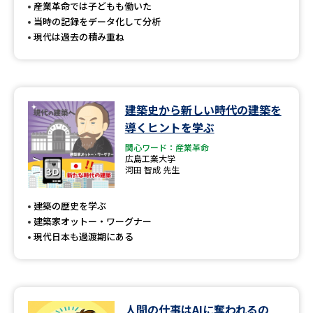
受験準備
資料検索
産業革命では子どもも働いた
当時の記録をデータ化して分析
現代は過去の積み重ね
志望校・出願校を調べる
併願校選び
受験スケジュールを立てよう
建築史から新しい時代の建築を
導くヒントを学ぶ
先輩が入学を決めた理由
テレメール全国一斉進学調査
関心ワード：産業革命
広島工業大学
新生活お役立ちガイド
河田 智成 先生
建築の歴史を学ぶ
建築家オットー・ワーグナー
学問発見
学問検索
現代日本も過渡期にある
大学で学びたい学問発見
人間の仕事はAIに奪われるの