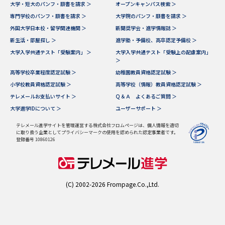
大学・短大のパンフ・願書を請求 ＞
オープンキャンパス検索 ＞
専門学校のパンフ・願書を請求 ＞
大学院のパンフ・願書を請求 ＞
外国大学日本校・留学関連機関 ＞
新聞奨学会・進学情報誌 ＞
新生活・部屋探し ＞
進学塾・予備校、高卒認定予備校 ＞
大学入学共通テスト「受験案内」 ＞
大学入学共通テスト「受験上の配慮案内」
＞
高等学校卒業程度認定試験 ＞
幼稚園教員資格認定試験 ＞
小学校教員資格認定試験 ＞
高等学校（情報）教員資格認定試験 ＞
テレメールお支払いサイト ＞
Ｑ＆Ａ よくあるご質問 ＞
大学進学IDについて ＞
ユーザーサポート ＞
テレメール進学サイトを管理運営する株式会社フロムページは、個人情報を適切
に取り扱う企業としてプライバシーマークの使用を認められた認定事業者です。
登録番号 10860126
(C) 2002-2026 Frompage.Co.,Ltd.