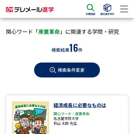
学問検索
資料請求BOX
資料請求
資料検索
関心ワード「
産業革命
」に関連する学問・研究
16
検索結果
件
大学・短大の資料種類から請求
検索条件変更
大学パンフ
学部・学科パンフ
総合型選抜・学校推薦型選抜 募
大学入学共通テスト利用選抜の
集要項＆願書
募集要項＆願書
過去問題集
経済成長に必要なものは
関心ワード：産業革命
大学・短大以外の資料から請求
名古屋学院大学
秋山 太郎 先生