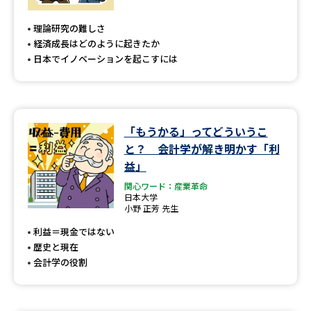
専門学校の資料請求
大学院の資料請求
理論研究の難しさ
大学入学共通テスト「受験案
留学・進学関連、塾・予備校
経済成長はどのように起きたか
内」の請求
日本でイノベーションを起こすには
大学入学共通テスト「受験上の
高等学校卒業程度認定試験
配慮案内」の請求
幼稚園教員資格認定試験
小学校教員資格認定試験
「もうかる」ってどういうこ
と？ 会計学が解き明かす「利
高等学校（情報）教員資格認定
試験
益」
関心ワード：産業革命
日本大学
小野 正芳 先生
大学研究
大学検索
利益＝現金ではない
歴史と現在
会計学の役割
大学で学べる内容や特徴を調べる
国際・グローバルに強い大学特
新増設大学・学部・学科特集
集