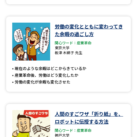
労働の変化とともに変わってき
た余暇の過ごし方
関心ワード：産業革命
東京大学
板津 木綿子 先生
現在のような余暇はどこからきているか
産業革命後、労働はどう変化したか
労働の変化が余暇も変化させた
人間のすごワザ「折り紙」を、
ロボットに伝授する方法
関心ワード：産業革命
神戸大学