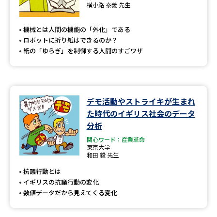
横小路 泰義 先生
機械とは人間の機能の「外化」である
ロボットに折り紙はできるのか？
紙の「ゆらぎ」を制御する人間のすごワザ
デモ活動やストライキが生まれ
た時代のイギリス社会のデータ
分析
関心ワード：産業革命
東京大学
和田 毅 先生
抗議行動とは
イギリスの抗議行動の変化
数値データだから見えてくる変化