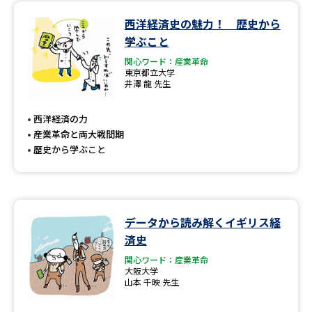
西洋経済史の魅力！ 歴史から
データサイエンス特集
奨学金・特待生制度特集
学ぶこと
関心ワード：産業革命
デジタルパンフレット
進路の３択
東京都立大学
井澤 龍 先生
新学年スタート号特集ページ
新学年スタート号特集ページ
（高3生用）
（高2生用）
西洋経済の力
産業革命と両大戦間期
SELFBRAND特集ページ
歴史から学ぶこと
オープンキャンパスなどを調べる
オープンキャンパス検索
実施プログラムから探す
データから読み解くイギリス経
済史
来場型・Web型イベント特集
夢ナビライブ
関心ワード：産業革命
大阪大学
山本 千映 先生