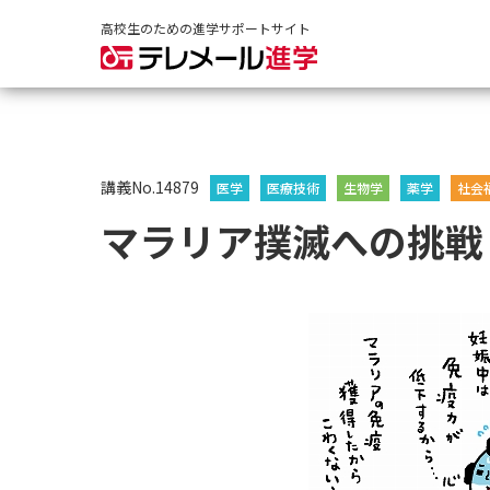
高校生のための進学サポートサイト
講義No.14879
医学
医療技術
生物学
薬学
社会
マラリア撲滅への挑