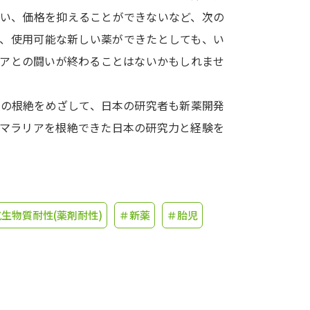
しい、価格を抑えることができないなど、次の
学問発見
た、使用可能な新しい薬ができたとしても、い
リアとの闘いが終わることはないかもしれませ
大学で学びたい学問発見
での根絶をめざして、日本の研究者も新薬開発
学問のミニ講義「夢ナビ講義」
学問分
、マラリアを根絶できた日本の研究力と経験を
ユーザーサポート
生物質耐性(薬剤耐性)
＃新薬
＃胎児
Ｑ＆Ａ よくあるご質問
大学進学IDにつ
資料の料金の
お支払いについて
受付内容
個人情報取扱規定
特定商取引表記
お
受験情報リンク