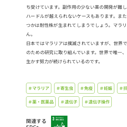
ち受けています。副作用の少ない薬の開発が難
ハードルが越えられないケースもあります。ま
つかは耐性株が生まれてしまうでしょう。マラ
ん。
日本ではマラリアは撲滅されていますが、世界
のための研究に取り組んでいます。世界で唯一
生かす努力が続けられているのです。
＃マラリア
＃寄生虫
＃免疫
＃妊娠
＃抗
＃薬・医薬品
＃遺伝子
＃遺伝子操作
関連する
SDGs