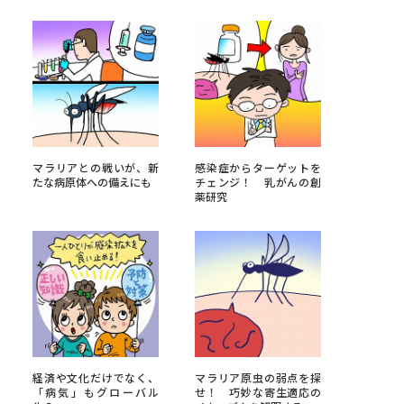
べる
ムから探す
ライブ
マラリアとの戦いが、新
感染症からターゲットを
たな病原体への備えにも
チェンジ！ 乳がんの創
薬研究
資料検索
う
先輩が入学を決めた理由
役立ちガイド
経済や文化だけでなく、
マラリア原虫の弱点を探
「病気」もグローバル
せ！ 巧妙な寄生適応の