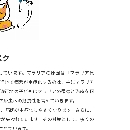
大学入学共通テスト「受験案内」の請求
大学入学共通テスト「受験上の配慮案内
幼稚園教員資格認定試験
小学校教員資
高等学校（情報）教員資格認定試験
スク
大学研究
しています。マラリアの原因は「マラリア原
大学で学べる内容や特徴を調
流行地で病態が重症化するのは、主にマラリア
。流行地の子どもはマラリアの罹患と治療を何
新増設大学・学部・学科特集
国際・グ
ア原虫への抵抗性を高めていきます。
データサイエンス特集
奨学金・特待生
め、病態が重症化しやすくなります。さらに、
進路の３択
新学年スタート号特集ペー
命が失われています。その対策として、多くの
新学年スタート号特集ページ（高2生用
されています。