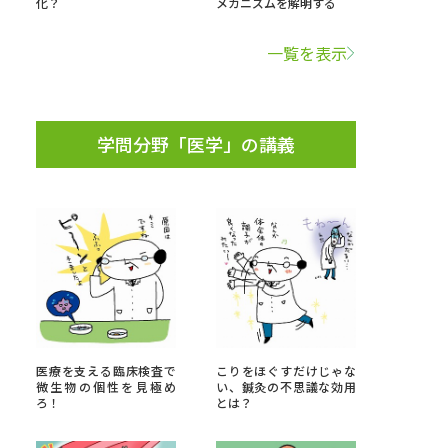
化？
メカニズムを解明する
学問検索
一覧を表示
学問分野「医学」の講義
野解説
学問の教科書
夢ナビライブ
いて
このサイトについて
・発送状況の確認
テレメール
お支払いサイト
医療を支える臨床検査で
こりをほぐすだけじゃな
微生物の個性を見極め
い、鍼灸の不思議な効用
問合せ先
テレメール進学カタログ
訂正のご案内
ろ！
とは？