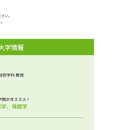
ださい。
ん。
 大学情報
技術学科 教授
学問がオススメ！
薬学、保健学