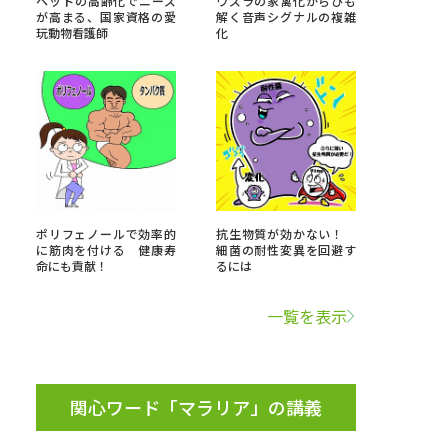
ペットの高齢化でニーズ
ウズラの家禽化からひも
が高まる、国家資格の愛
解く音声シグナルの複雑
玩動物看護師
化
」の請求
高等学校卒業程度認定試験
格認定試験
大学検索
ポリフェノールで効率的
抗生物質が効かない！
に筋肉を付ける 健康寿
細菌の耐性変異を回避す
命にも貢献！
るには
べる
一覧を表示
ローバルに強い大学特集
制度特集
デジタルパンフレット
ジ（高3生用）
関心ワード「マラリア」の講義
）