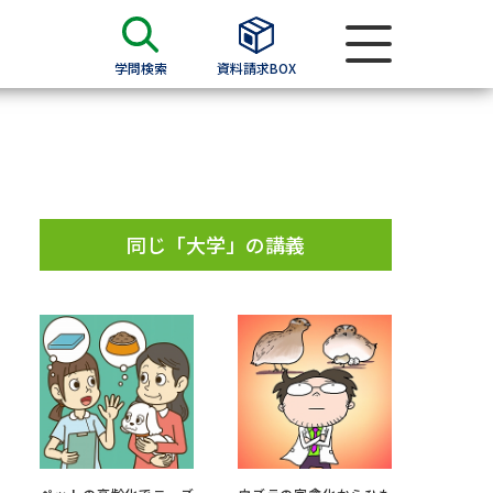
学問検索
資料請求BOX
資料検索
求
同じ「大学」の講義
願書
＆願書
過去問題集
求
留学・進学関連、塾・予備校