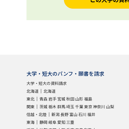
大学・短大のパンフ・願書を請求
大学・短大の資料請求
北海道
北海道
東北
青森
岩手
宮城
秋田
山形
福島
関東
茨城
栃木
群馬
埼玉
千葉
東京
神奈川
山梨
信越・北陸
新潟
長野
富山
石川
福井
東海
静岡
岐阜
愛知
三重