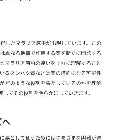
SELFBRAND特集ページ
オープンキャンパスなどを調
オープンキャンパス検索
実施プログラ
獲得したマラリア原虫が出現しています。この
来場型・Web型イベント特集
夢ナビ
とは異なる機構で作用する薬を新たに開発する
トとマラリア原虫の違いを十分に理解すること
ているタンパク質などは薬の標的になる可能性
受験準備
質がどのような役割を果たしているのかを理解
使してその役割を明らかにしていきます。
志望校・出願校を調べる
併願校選び
受験スケジュールを立てよ
ズへ
テレメール全国一斉進学調査
新生活お
際に薬として使うためにはさまざまな困難が待