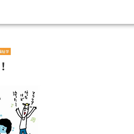
資料請求
福祉学
大学・短大の資料種類から請
戦！
大学パンフ
学部・学科パンフ
総合型選抜・学校推薦型選抜 募集要項＆
大学入学共通テスト利用選抜の募集要項
大学・短大以外の資料から請
専門学校の資料請求
大学院の資料請求