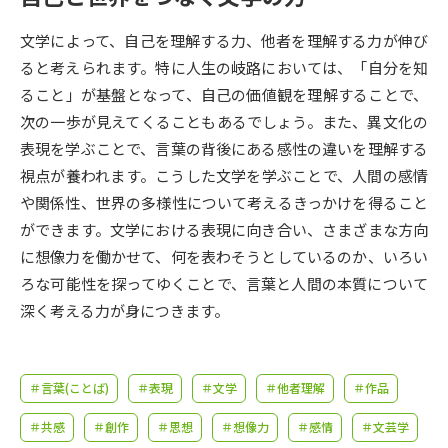
受験準備
資料検索
文学によって、自己を理解する力、他者を理解する力が伸び
ると考えられます。特に人生の岐路においては、「自分を知
志望校・出願校を調べる
ること」が基盤となって、自己の価値観を理解することで、
次の一歩が見えてくることもあるでしょう。また、異文化の
併願校選び
受験スケジュールを立てよう
表現を学ぶことで、言葉の背後にある感性の違いを理解する
視点が養われます。こうした文学を学ぶことで、人間の感情
先輩が入学を決めた理由
テレメール全国一斉進学調査
や関係性、世界の多様性について考えるきっかけを得ること
ができます。文学における表現に向き合い、さまざまな方向
新生活お役立ちガイド
に想像力を働かせて、何を表わそうとしているのか、いろい
ろな可能性を探ってゆくことで、言葉と人間の本質について
深く考える力が身につきます。
学問発見
学問検索
＃言葉(ことば)
＃表現
＃文学
＃他者理解
＃作品
大学で学びたい学問発見
＃共感
＃創作
＃思想
＃想像力
＃感情
＃文芸学