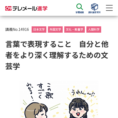
学問検索
資料請求BOX
資料請求
資料検索
講義No.14916
日本文学
外国文学
文化・教養学
人間科学
言葉で表現すること 自分と他
大学・短大の資料種類から請求
者をより深く理解するための文
大学パンフ
学部・学科パンフ
芸学
総合型選抜・学校推薦型選抜 募
大学入学共通テスト利用選抜の
集要項＆願書
募集要項＆願書
過去問題集
大学・短大以外の資料から請求