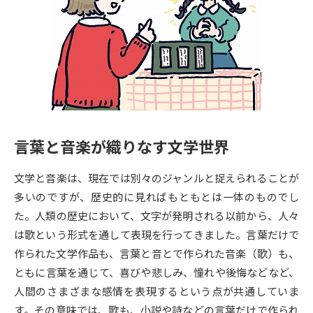
専門学校の資料請求
大学院の資料請求
大学入学共通テスト「受験案
留学・進学関連、塾・予備校
内」の請求
大学入学共通テスト「受験上の
高等学校卒業程度認定試験
配慮案内」の請求
幼稚園教員資格認定試験
小学校教員資格認定試験
言葉と音楽が織りなす文学世界
高等学校（情報）教員資格認定
試験
文学と音楽は、現在では別々のジャンルと捉えられることが
多いのですが、歴史的に見ればもともとは一体のものでし
大学研究
大学検索
た。人類の歴史において、文字が発明される以前から、人々
は歌という形式を通して表現を行ってきました。言葉だけで
作られた文学作品も、言葉と音とで作られた音楽（歌）も、
大学で学べる内容や特徴を調べる
ともに言葉を通じて、喜びや悲しみ、憧れや後悔などなど、
人間のさまざまな感情を表現するという点が共通していま
国際・グローバルに強い大学特
新増設大学・学部・学科特集
す。その意味では、歌も、小説や詩などの言葉だけで作られ
集