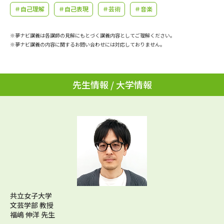
学問のミニ講義「夢ナビ講義」
学問分野解説
＃自己理解
＃自己表現
＃芸術
＃音楽
学問の教科書
夢ナビライブ
※夢ナビ講義は各講師の見解にもとづく講義内容としてご理解ください。
※夢ナビ講義の内容に関するお問い合わせには対応しておりません。
ユーザーサポート
先生情報 / 大学情報
Ｑ＆Ａ よくあるご質問
大学進学IDについて
資料の料金の
受付内容・発送状況の確認
お支払いについて
テレメール
個人情報取扱規定
お支払いサイト
テレメール進学カタログ
特定商取引表記
訂正のご案内
共立女子大学
文芸学部 教授
福嶋 伸洋 先生