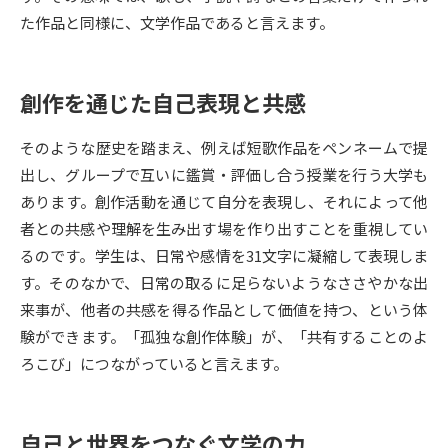
た作品と同様に、文学作品であると言えます。
データサイエンス特集
奨学金・特待生制度特集
創作を通じた自己表現と共感
デジタルパンフレット
進路の３択
新学年スタート号特集ページ
新学年スタート号特集ページ
そのような歴史を踏まえ、例えば短歌作品をペンネームで提
（高3生用）
（高2生用）
出し、グループで互いに鑑賞・評価し合う授業を行う大学も
あります。創作活動を通じて自分を表現し、それによって他
SELFBRAND特集ページ
者との共感や理解を生み出す場を作り出すことを重視してい
るのです。学生は、日常や感情を31文字に凝縮して表現しま
オープンキャンパスなどを調べる
す。そのなかで、日常の取るに足らないようなささやかな出
来事が、他者の共感を得る作品として価値を持つ、という体
オープンキャンパス検索
実施プログラムから探す
験ができます。「孤独な創作体験」が、「共有することのよ
ろこび」につながっていると言えます。
来場型・Web型イベント特集
夢ナビライブ
自己と世界をつなぐ文学の力