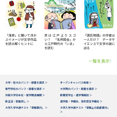
「浅草」と聞いて浮か
京は江戸よりスゴ
『源氏物語』の作者は
ぶイメージが文学作品
い？ 「名所図会」か
一人だけ？ データサ
を読み解くヒントに
ら江戸時代の「いま」
イエンスで文学の謎に
を読む
迫る
一覧を表示
大学・短大のパンフ・願書を請求 ＞
オープンキャンパス検索 ＞
専門学校のパンフ・願書を請求 ＞
大学院のパンフ・願書を請求 ＞
外国大学日本校・留学関連機関 ＞
新聞奨学会・進学情報誌 ＞
新生活・部屋探し ＞
進学塾・予備校、高卒認定予備校 ＞
大学入学共通テスト「受験案内」 ＞
大学入学共通テスト「受験上の配慮案内」
＞